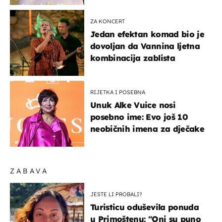
ZA KONCERT
Jedan efektan komad bio je
dovoljan da Vannina ljetna
kombinacija zablista
RIJETKA I POSEBNA
Unuk Alke Vuice nosi
posebno ime: Evo još 10
neobičnih imena za dječake
ZABAVA
JESTE LI PROBALI?
Turisticu oduševila ponuda
u Primoštenu: "Oni su puno