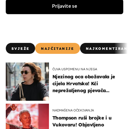
Prijavite se
SVJEŽE
NAJČITANIJE
NAJKOMENTIRAN
ČUVA USPOMENU NA NJEGA
Njezinog oca obožavala je
cijela Hrvatska! Kći
neprežaljenog pjevača
projurila špicom na dva
kotača
NADMAŠENA OČEKIVANJA
Thompson ruši brojke i u
Vukovaru! Objavljeno