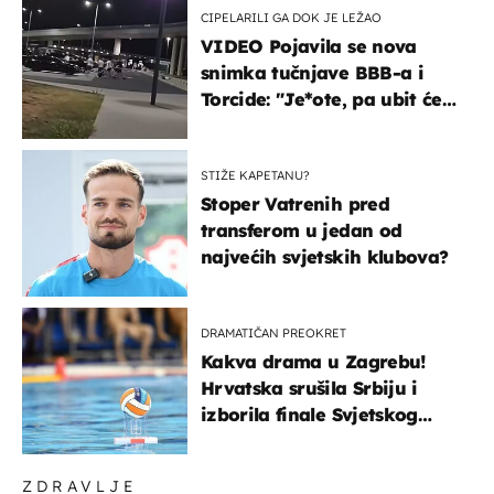
CIPELARILI GA DOK JE LEŽAO
VIDEO Pojavila se nova
snimka tučnjave BBB-a i
Torcide: "Je*ote, pa ubit će
ga!"
STIŽE KAPETANU?
Stoper Vatrenih pred
transferom u jedan od
najvećih svjetskih klubova?
DRAMATIČAN PREOKRET
Kakva drama u Zagrebu!
Hrvatska srušila Srbiju i
izborila finale Svjetskog
prvenstva
ZDRAVLJE