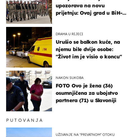
upozorava na novu
prijetnju: Ovaj grad u BiH-u
bi mogao biti žarište
DRAMA U RIJECI
Urušio se balkon kuće, na
njemu bile dvije osobe:
"Život im je visio o koncu"
NAKON SUKOBA
FOTO Ovo je žena (36)
osumnjičena za ubojstvo
partnera (71) u Slavoniji
PUTOVANJA
UŽIVANJE NA "PRIVATNOM" OTOKU