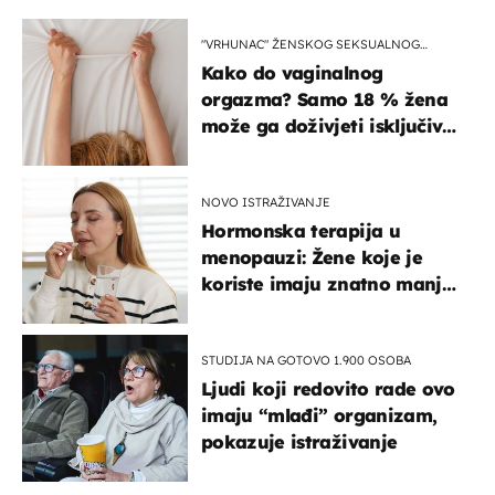
"VRHUNAC" ŽENSKOG SEKSUALNOG
ISKUSTVA
Kako do vaginalnog
orgazma? Samo 18 % žena
može ga doživjeti isključivo
na ovaj način
NOVO ISTRAŽIVANJE
Hormonska terapija u
menopauzi: Žene koje je
koriste imaju znatno manji
rizik od ovoga
STUDIJA NA GOTOVO 1.900 OSOBA
Ljudi koji redovito rade ovo
imaju “mlađi” organizam,
pokazuje istraživanje