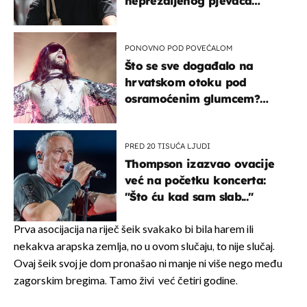
neprežaljenog pjevača
projurila špicom na dva
kotača
PONOVNO POD POVEĆALOM
Što se sve događalo na
hrvatskom otoku pod
osramoćenim glumcem?
Bizarni prizori i danas
izazivaju nevjericu
PRED 20 TISUĆA LJUDI
Thompson izazvao ovacije
već na početku koncerta:
"Što ću kad sam slab..."
Prva asocijacija na riječ šeik svakako bi bila harem ili
nekakva arapska zemlja, no u ovom slučaju, to nije slučaj.
Ovaj šeik svoj je dom pronašao ni manje ni više nego među
zagorskim bregima. Tamo živi već četiri godine.