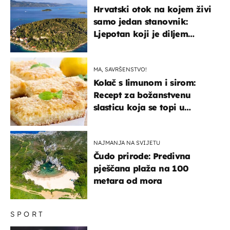
Hrvatski otok na kojem živi
samo jedan stanovnik:
Ljepotan koji je diljem
svijeta poznat po svojem
"bijelom zlatu"
MA, SAVRŠENSTVO!
Kolač s limunom i sirom:
Recept za božanstvenu
slasticu koja se topi u
ustima
NAJMANJA NA SVIJETU
Čudo prirode: Predivna
pješčana plaža na 100
metara od mora
SPORT