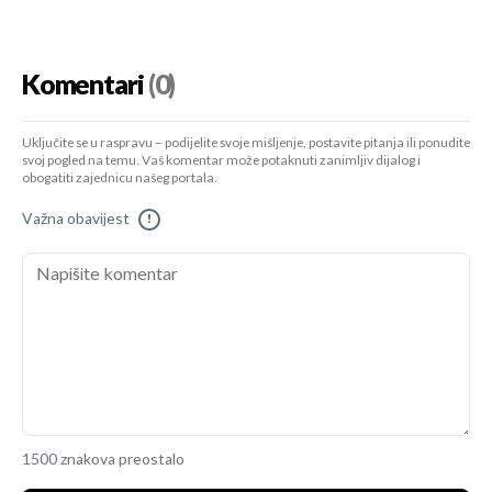
Komentari
(0)
Uključite se u raspravu – podijelite svoje mišljenje, postavite pitanja ili ponudite
svoj pogled na temu. Vaš komentar može potaknuti zanimljiv dijalog i
obogatiti zajednicu našeg portala.
Važna obavijest
!
1500 znakova preostalo