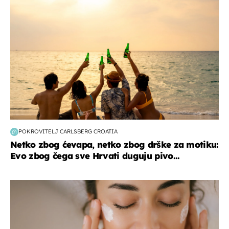
POKROVITELJ CARLSBERG CROATIA
Netko zbog ćevapa, netko zbog drške za motiku:
Evo zbog čega sve Hrvati duguju pivo...
moda & ljepota