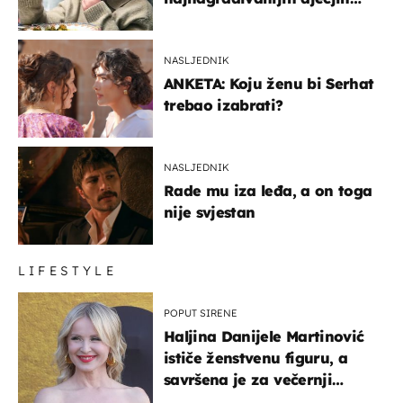
glumaca
NASLJEDNIK
ANKETA: Koju ženu bi Serhat
trebao izabrati?
NASLJEDNIK
Rade mu iza leđa, a on toga
nije svjestan
LIFESTYLE
POPUT SIRENE
Haljina Danijele Martinović
ističe ženstvenu figuru, a
savršena je za večernji
izlazak na moru