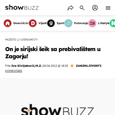
Dnevnik.hr
Vijesti
Sport
Putovanja
Lifestyle
MOŽETE LI VJEROVATI??
On je sirijski šeik sa prebivalištem u
Zagorju!
Piše
Iva Divljaković/K.Z.
,
08.06.2012 @ 18:35
ZANIMLJIVOSTI
KOMENTARI
OMOGUĆI OBAVIJESTI