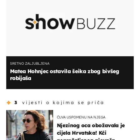
SRETNO ZALJUBLJENA
Matea Hohnjec ostavila šeika zbog bivšeg
robijaša
3
vijesti o kojima se priča
ČUVA USPOMENU NA NJEGA
Njezinog oca obožavala je
cijela Hrvatska! Kći