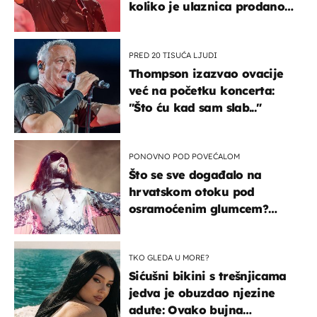
koliko je ulaznica prodano
u kratkom vremenu
PRED 20 TISUĆA LJUDI
Thompson izazvao ovacije
već na početku koncerta:
"Što ću kad sam slab..."
PONOVNO POD POVEĆALOM
Što se sve događalo na
hrvatskom otoku pod
osramoćenim glumcem?
Bizarni prizori i danas
izazivaju nevjericu
TKO GLEDA U MORE?
Sićušni bikini s trešnjicama
jedva je obuzdao njezine
adute: Ovako bujna