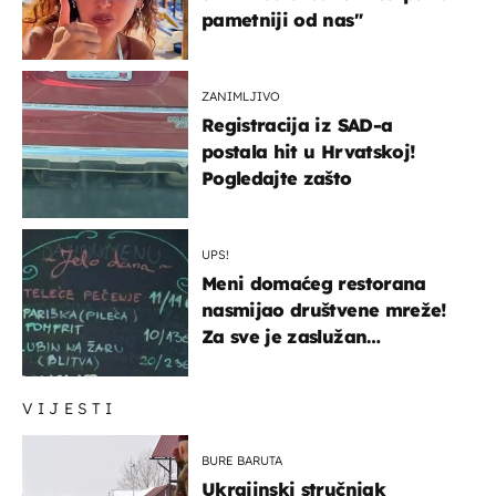
pametniji od nas"
ZANIMLJIVO
Registracija iz SAD-a
postala hit u Hrvatskoj!
Pogledajte zašto
UPS!
Meni domaćeg restorana
nasmijao društvene mreže!
Za sve je zaslužan
urnebesan naziv jela
VIJESTI
BURE BARUTA
Ukrajinski stručnjak