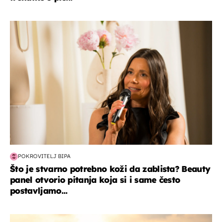
moda & ljepota
POKROVITELJ BIPA
Što je stvarno potrebno koži da zablista? Beauty
panel otvorio pitanja koja si i same često
postavljamo...
zanimljivosti