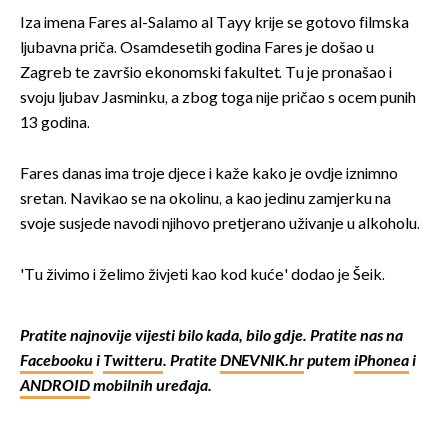
Iza imena Fares al-Salamo al Tayy krije se gotovo filmska
ljubavna priča. Osamdesetih godina Fares je došao u
Zagreb te završio ekonomski fakultet. Tu je pronašao i
svoju ljubav Jasminku, a zbog toga nije pričao s ocem punih
13 godina.
Fares danas ima troje djece i kaže kako je ovdje iznimno
sretan. Navikao se na okolinu, a kao jedinu zamjerku na
svoje susjede navodi njihovo pretjerano uživanje u alkoholu.
'Tu živimo i želimo živjeti kao kod kuće' dodao je Šeik.
Pratite najnovije vijesti bilo kada, bilo gdje. Pratite nas na
Facebooku
i
Twitteru
. Pratite
DNEVNIK.hr
putem
iPhonea
i
ANDROID
mobilnih uređaja.