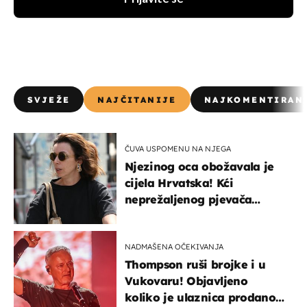
SVJEŽE
NAJČITANIJE
NAJKOMENTIRAN
ČUVA USPOMENU NA NJEGA
Njezinog oca obožavala je
cijela Hrvatska! Kći
neprežaljenog pjevača
projurila špicom na dva
kotača
NADMAŠENA OČEKIVANJA
Thompson ruši brojke i u
Vukovaru! Objavljeno
koliko je ulaznica prodano