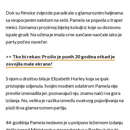
Dok su filmske zvijezde paradirale u glamuroznim haljinama
sa skupocjenim nakitom na sebi, Pamela se pojavila u traper
minici, čizmama i prozirnoj bijeloj košulji iz koje su doslovno
ispale grudi. Na očima je imala crne sunčane naočale iako je
party počeo navečer.
>>
Tko bi rekao: Prošlo je punih 20 godina otkad je
osvojila male ekrane!
S njom u društvu bila je Elizabeth Hurley koja se ipak
pristojnije odjenula. Svojim modnim odabirom Pamela nije
previše iznenadila jer, poznavajući nju, znamo naići i na gora
izdanja. No, velika je razlika između ovakvog pojavljivanja na
plaži ili na glamuroznom partiju.
44-godišnja Pamela nedavno je u potpuno ležernom izdanju