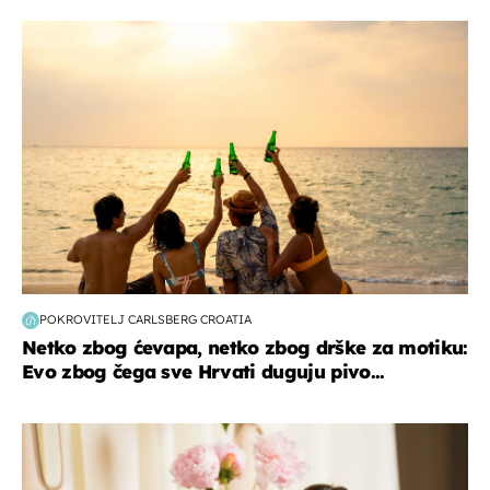
zanimljivosti
POKROVITELJ CARLSBERG CROATIA
Netko zbog ćevapa, netko zbog drške za motiku:
Evo zbog čega sve Hrvati duguju pivo...
moda & ljepota