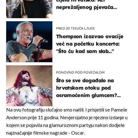
neprežaljenog pjevača
projurila špicom na dva
kotača
PRED 20 TISUĆA LJUDI
Thompson izazvao ovacije
već na početku koncerta:
"Što ću kad sam slab..."
PONOVNO POD POVEĆALOM
Što se sve događalo na
hrvatskom otoku pod
osramoćenim glumcem?
Bizarni prizori i danas
izazivaju nevjericu
Na ovu fotografiju slučajno smo naišli. I prisjetili se Pamele
Anderson prije 11 godina. Nevjerojatno je njezino izdanje u
kojem se pojavila na glamuroznom partyju nakon dodjele
najznačajnije filmske nagrade - Oscar.