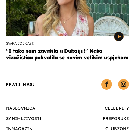
SVAKA JOJ ČAST!
"I tako sam završila u Dubaiju!" Naša
vizažistica pohvalila se novim velikim uspjehom
PRATI NAS:
NASLOVNICA
CELEBRITY
ZANIMLJIVOSTI
PREPORUKE
INMAGAZIN
CLUBZONE