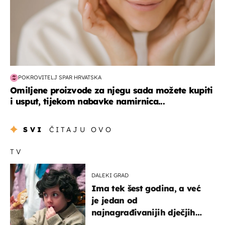
POKROVITELJ SPAR HRVATSKA
Omiljene proizvode za njegu sada možete kupiti
i usput, tijekom nabavke namirnica...
SVI
ČITAJU OVO
TV
DALEKI GRAD
Ima tek šest godina, a već
je jedan od
najnagrađivanijih dječjih
glumaca