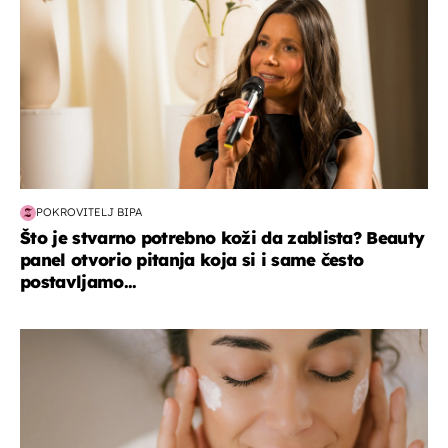
POKROVITELJ BIPA
Što je stvarno potrebno koži da zablista? Beauty
panel otvorio pitanja koja si i same često
postavljamo...
moda & ljepota