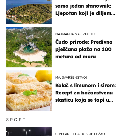
samo jedan stanovnik:
Ljepotan koji je diljem
svijeta poznat po svojem
"bijelom zlatu"
NAJMANJA NA SVIJETU
Čudo prirode: Predivna
pješčana plaža na 100
metara od mora
MA, SAVRŠENSTVO!
Kolač s limunom i sirom:
Recept za božanstvenu
slasticu koja se topi u
ustima
SPORT
CIPELARILI GA DOK JE LEŽAO