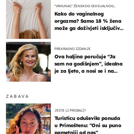
"VRHUNAC" ŽENSKOG SEKSUALNOG
ISKUSTVA
Kako do vaginalnog
orgazma? Samo 18 % žena
može ga doživjeti isključivo
na ovaj način
PREKRASNO IZDANJE
Ova haljina poručuje “Ja
sam na godišnjem”, idealna
je za ljeto, a nosi se i na
zagrebačkoj špici
ZABAVA
JESTE LI PROBALI?
Turisticu oduševila ponuda
u Primoštenu: "Oni su puno
pametniji od nas"