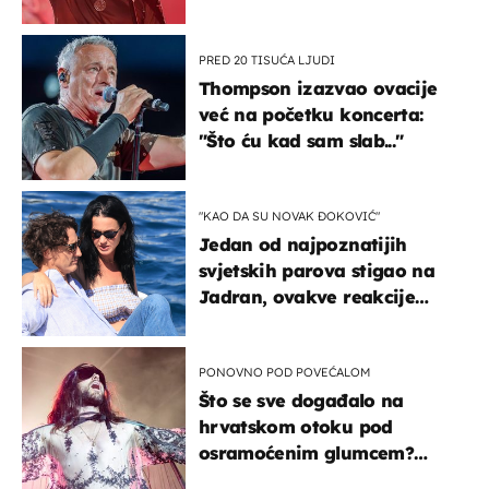
u kratkom vremenu
PRED 20 TISUĆA LJUDI
Thompson izazvao ovacije
već na početku koncerta:
"Što ću kad sam slab..."
"KAO DA SU NOVAK ĐOKOVIĆ"
Jedan od najpoznatijih
svjetskih parova stigao na
Jadran, ovakve reakcije
vjerojatno nisu očekivali
PONOVNO POD POVEĆALOM
Što se sve događalo na
hrvatskom otoku pod
osramoćenim glumcem?
Bizarni prizori i danas