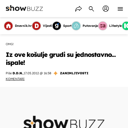
Dnevnik.hr
Vijesti
Sport
Putovanja
Lifestyle
OMG!
Iz ove košulje grudi su jednostavno...
ispale!
Piše
D.D.N.
,
17.05.2012 @ 16:58
ZANIMLJIVOSTI
KOMENTARI
OMOGUĆI OBAVIJESTI