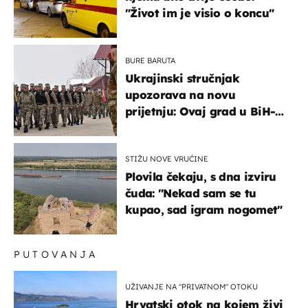
"Život im je visio o koncu"
BURE BARUTA
Ukrajinski stručnjak
upozorava na novu
prijetnju: Ovaj grad u BiH-u
bi mogao biti žarište
STIŽU NOVE VRUĆINE
Plovila čekaju, s dna izviru
čuda: "Nekad sam se tu
kupao, sad igram nogomet"
PUTOVANJA
UŽIVANJE NA "PRIVATNOM" OTOKU
Hrvatski otok na kojem živi