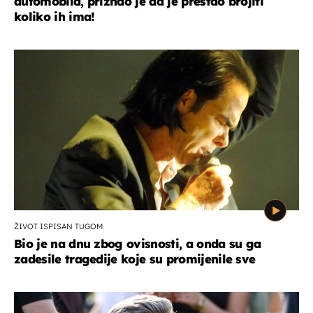
automobila, priznao je da je prestao brojiti
koliko ih ima!
ŽIVOT ISPISAN TUGOM
Bio je na dnu zbog ovisnosti, a onda su ga
zadesile tragedije koje su promijenile sve