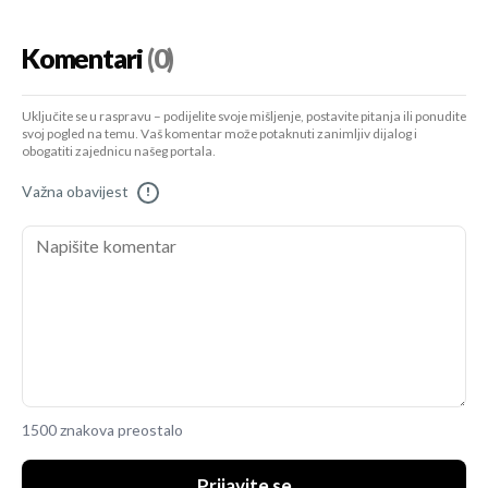
Komentari
(0)
Uključite se u raspravu – podijelite svoje mišljenje, postavite pitanja ili ponudite
svoj pogled na temu. Vaš komentar može potaknuti zanimljiv dijalog i
obogatiti zajednicu našeg portala.
Važna obavijest
!
1500 znakova preostalo
Prijavite se