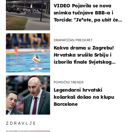
VIDEO Pojavila se nova
snimka tučnjave BBB-a i
Torcide: "Je*ote, pa ubit će
ga!"
DRAMATIČAN PREOKRET
Kakva drama u Zagrebu!
Hrvatska srušila Srbiju i
izborila finale Svjetskog
prvenstva
POMOĆNI TRENER
Legendarni hrvatski
košarkaš došao na klupu
Barcelone
ZDRAVLJE