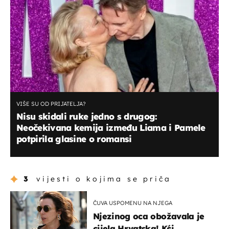
VIŠE SU OD PRIJATELJA?
Nisu skidali ruke jedno s drugog:
Neočekivana kemija između Liama i Pamele
potpirila glasine o romansi
3
vijesti o kojima se priča
ČUVA USPOMENU NA NJEGA
Njezinog oca obožavala je
cijela Hrvatska! Kći