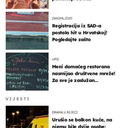
ZANIMLJIVO
Registracija iz SAD-a
postala hit u Hrvatskoj!
Pogledajte zašto
UPS!
Meni domaćeg restorana
nasmijao društvene mreže!
Za sve je zaslužan
urnebesan naziv jela
VIJESTI
DRAMA U RIJECI
Urušio se balkon kuće, na
njemu bile dvije osobe: