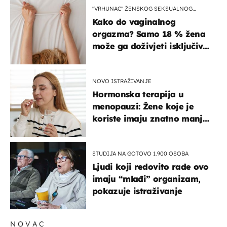
"VRHUNAC" ŽENSKOG SEKSUALNOG
ISKUSTVA
Kako do vaginalnog
orgazma? Samo 18 % žena
može ga doživjeti isključivo
na ovaj način
NOVO ISTRAŽIVANJE
Hormonska terapija u
menopauzi: Žene koje je
koriste imaju znatno manji
rizik od ovoga
STUDIJA NA GOTOVO 1.900 OSOBA
Ljudi koji redovito rade ovo
imaju “mlađi” organizam,
pokazuje istraživanje
NOVAC