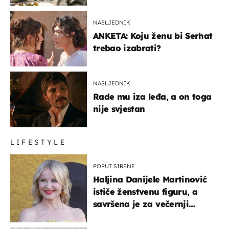
NASLJEDNIK
ANKETA: Koju ženu bi Serhat
trebao izabrati?
NASLJEDNIK
Rade mu iza leđa, a on toga
nije svjestan
LIFESTYLE
POPUT SIRENE
Haljina Danijele Martinović
ističe ženstvenu figuru, a
savršena je za večernji
izlazak na moru