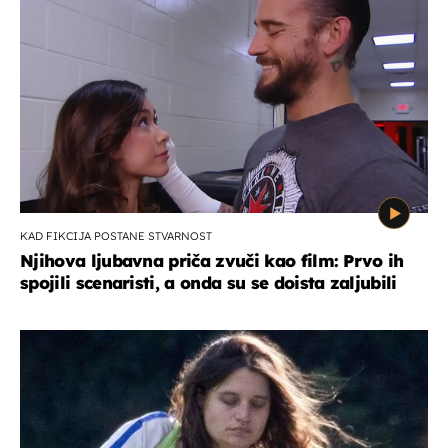
KAD FIKCIJA POSTANE STVARNOST
Njihova ljubavna priča zvuči kao film: Prvo ih
spojili scenaristi, a onda su se doista zaljubili