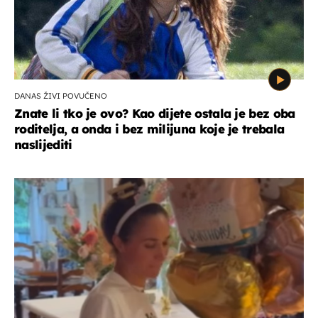
DANAS ŽIVI POVUČENO
Znate li tko je ovo? Kao dijete ostala je bez oba
roditelja, a onda i bez milijuna koje je trebala
naslijediti