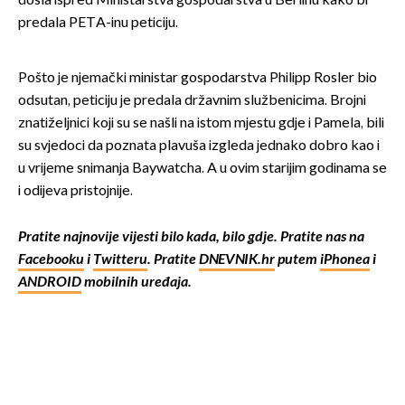
došla ispred Ministarstva gospodarstva u Berlinu kako bi
predala PETA-inu peticiju.
Pošto je njemački ministar gospodarstva Philipp Rosler bio
odsutan, peticiju je predala državnim službenicima. Brojni
znatiželjnici koji su se našli na istom mjestu gdje i Pamela, bili
su svjedoci da poznata plavuša izgleda jednako dobro kao i
u vrijeme snimanja Baywatcha. A u ovim starijim godinama se
i odijeva pristojnije.
Pratite najnovije vijesti bilo kada, bilo gdje. Pratite nas na
Facebooku
i
Twitteru
. Pratite
DNEVNIK.hr
putem
iPhonea
i
ANDROID
mobilnih uređaja.