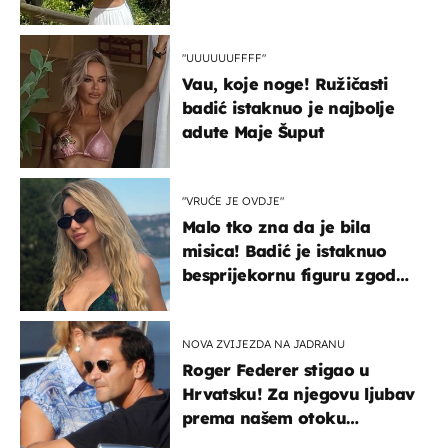
borila s opakom bolešću
"UUUUUUFFFF"
Vau, koje noge! Ružičasti
badić istaknuo je najbolje
adute Maje Šuput
"VRUĆE JE OVDJE"
Malo tko zna da je bila
misica! Badić je istaknuo
besprijekornu figuru zgodne
voditeljice
NOVA ZVIJEZDA NA JADRANU
Roger Federer stigao u
Hrvatsku! Za njegovu ljubav
prema našem otoku
zaslužan je jedan poznati