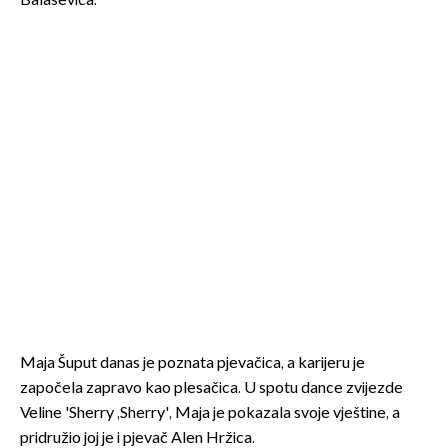
Balaševića.
Maja Šuput danas je poznata pjevačica, a karijeru je
započela zapravo kao plesačica. U spotu dance zvijezde
Veline 'Sherry ,Sherry', Maja je pokazala svoje vještine, a
pridružio joj je i pjevač Alen Hržica.