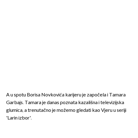
A u spotu Borisa Novkovića karijeru je započela i Tamara
Garbajs. Tamara je danas poznata kazališna i televizijska
glumica, a trenutačno je možemo gledati kao Vjeru u seriji
'Larin izbor'.