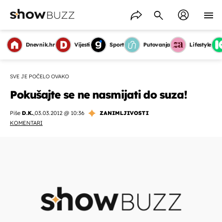
Dnevnik.hr
Vijesti
Sport
Putovanja
Lifestyle
SVE JE POČELO OVAKO
Pokušajte se ne nasmijati do suza!
Piše
D.K.
,
03.03.2012 @ 10:36
ZANIMLJIVOSTI
KOMENTARI
OMOGUĆI OBAVIJESTI