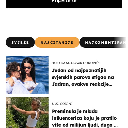
Prijavite se
SVJEŽE
NAJČITANIJE
NAJKOMENTIRAN
"KAO DA SU NOVAK ĐOKOVIĆ"
Jedan od najpoznatijih
svjetskih parova stigao na
Jadran, ovakve reakcije
vjerojatno nisu očekivali
U 27. GODINI
Preminula je mlada
influencerica koju je pratilo
više od milijun ljudi, dugo se