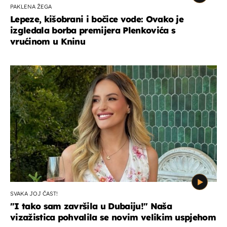
PAKLENA ŽEGA
Lepeze, kišobrani i bočice vode: Ovako je
izgledala borba premijera Plenkovića s
vrućinom u Kninu
SVAKA JOJ ČAST!
"I tako sam završila u Dubaiju!" Naša
vizažistica pohvalila se novim velikim uspjehom