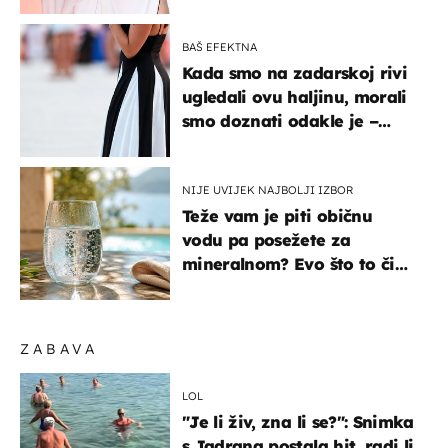
BAŠ EFEKTNA
Kada smo na zadarskoj rivi
ugledali ovu haljinu, morali
smo doznati odakle je –
košta samo 18 eura
NIJE UVIJEK NAJBOLJI IZBOR
Teže vam je piti običnu
vodu pa posežete za
mineralnom? Evo što to čini
organizmu
ZABAVA
LOL
"Je li živ, zna li se?": Snimka
s Jadrana postala hit, radi li