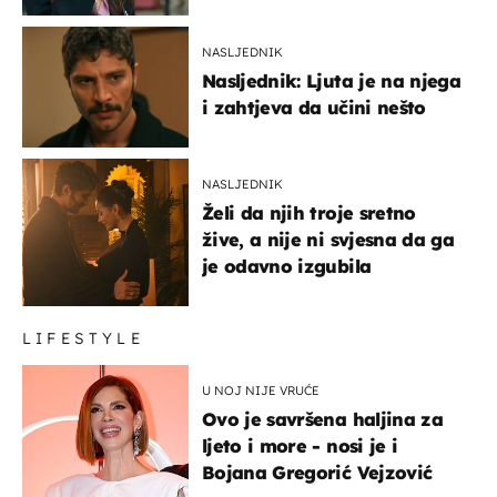
NASLJEDNIK
Nasljednik: Ljuta je na njega
i zahtjeva da učini nešto
NASLJEDNIK
Želi da njih troje sretno
žive, a nije ni svjesna da ga
je odavno izgubila
LIFESTYLE
U NOJ NIJE VRUĆE
Ovo je savršena haljina za
ljeto i more - nosi je i
Bojana Gregorić Vejzović