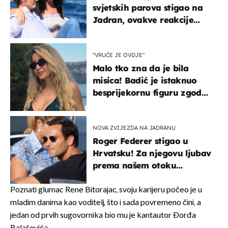
svjetskih parova stigao na
Jadran, ovakve reakcije
vjerojatno nisu očekivali
"VRUĆE JE OVDJE"
Malo tko zna da je bila
misica! Badić je istaknuo
besprijekornu figuru zgodne
voditeljice
NOVA ZVIJEZDA NA JADRANU
Roger Federer stigao u
Hrvatsku! Za njegovu ljubav
prema našem otoku
zaslužan je jedan poznati
Hrvat
Poznati glumac Rene Bitorajac, svoju karijeru počeo je u
mladim danima kao voditelj, što i sada povremeno čini, a
jedan od prvih sugovornika bio mu je kantautor Đorđa