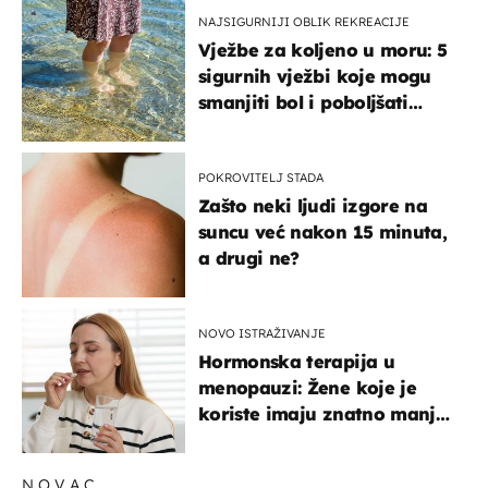
NAJSIGURNIJI OBLIK REKREACIJE
Vježbe za koljeno u moru: 5
sigurnih vježbi koje mogu
smanjiti bol i poboljšati
pokretljivost
POKROVITELJ STADA
Zašto neki ljudi izgore na
suncu već nakon 15 minuta,
a drugi ne?
NOVO ISTRAŽIVANJE
Hormonska terapija u
menopauzi: Žene koje je
koriste imaju znatno manji
rizik od ovoga
NOVAC