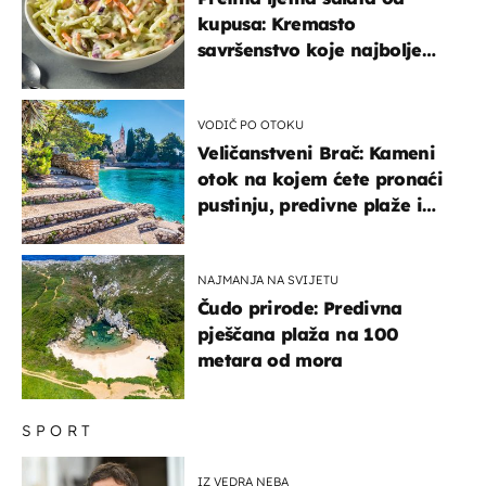
kupusa: Kremasto
savršenstvo koje najbolje
paše uz pečeno meso
VODIČ PO OTOKU
Veličanstveni Brač: Kameni
otok na kojem ćete pronaći
pustinju, predivne plaže i
uzbudljivu hranu
NAJMANJA NA SVIJETU
Čudo prirode: Predivna
pješčana plaža na 100
metara od mora
SPORT
IZ VEDRA NEBA