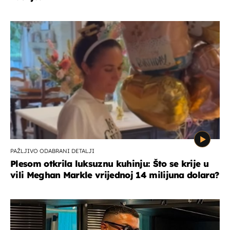
PAŽLJIVO ODABRANI DETALJI
Plesom otkrila luksuznu kuhinju: Što se krije u
vili Meghan Markle vrijednoj 14 milijuna dolara?