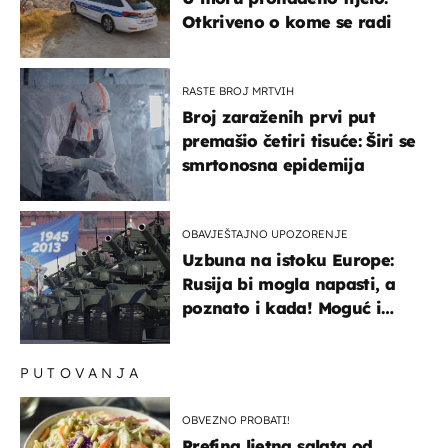
Otkriveno o kome se radi
RASTE BROJ MRTVIH
Broj zaraženih prvi put
premašio četiri tisuće: Širi se
smrtonosna epidemija
OBAVJEŠTAJNO UPOZORENJE
Uzbuna na istoku Europe:
Rusija bi mogla napasti, a
poznato i kada! Moguć i
kopneni upad u članicu
NATO-a
PUTOVANJA
OBVEZNO PROBATI!
Prefina ljetna salata od