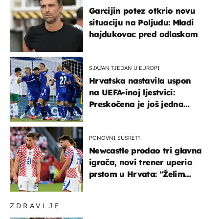
Garcijin potez otkrio novu
situaciju na Poljudu: Mladi
hajdukovac pred odlaskom
SJAJAN TJEDAN U EUROPI
Hrvatska nastavila uspon
na UEFA-inoj ljestvici:
Preskočena je još jedna
država
PONOVNI SUSRET?
Newcastle prodao tri glavna
igrača, novi trener uperio
prstom u Hrvata: "Želim
njega!"
ZDRAVLJE