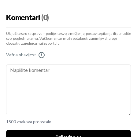
Komentari
(0)
Uključite se u raspravu – podijelite svoje mišljenje, postavite pitanja ili ponudite
svoj pogled na temu. Vaš komentar može potaknuti zanimljiv dijalog i
obogatiti zajednicu našeg portala.
Važna obavijest
!
1500 znakova preostalo