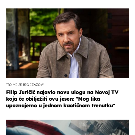
''TO MI JE BIO IZAZOV''
Filip Juričić najavio novu ulogu na Novoj TV
koja će obilježiti ovu jesen: ''Mog lika
upoznajemo u jednom kaotičnom trenutku''