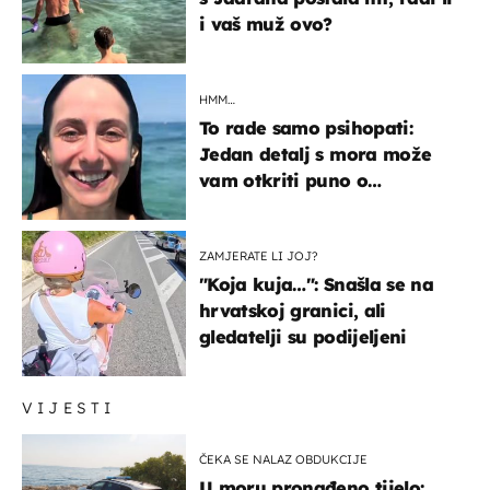
i vaš muž ovo?
HMM…
To rade samo psihopati:
Jedan detalj s mora može
vam otkriti puno o
prijateljima
ZAMJERATE LI JOJ?
"Koja kuja…": Snašla se na
hrvatskoj granici, ali
gledatelji su podijeljeni
VIJESTI
ČEKA SE NALAZ OBDUKCIJE
U moru pronađeno tijelo: