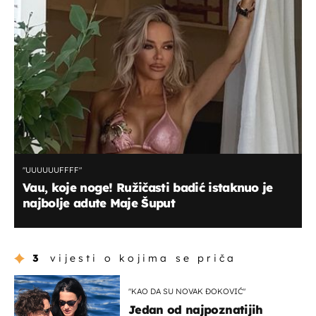
"UUUUUUFFFF"
Vau, koje noge! Ružičasti badić istaknuo je
najbolje adute Maje Šuput
3
vijesti o kojima se priča
"KAO DA SU NOVAK ĐOKOVIĆ"
Jedan od najpoznatijih