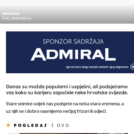
showbuzz
Foto: DNEVNIK.hr
Danas su možda popularni i uspješni, ali podsjećamo
vas kako su karijeru započele neke hrvatske zvijezde.
Stare snimke uvijek nas podsjete na neka stara vremena, a
uz njih se i dobro nasmijemo nečijoj frizuri ili odjeći.
POGLEDAJ
I OVO