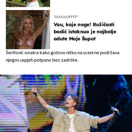
borila s opakom bolešću
"UUUUUUFFFF"
Vau, koje noge! Ružičasti
badić istaknuo je najbolje
adute Maje Šuput
Šerifović smatra kako gotovo nitko na sceni ne podržava
njegov uspjeh potpuno bez zadrške.