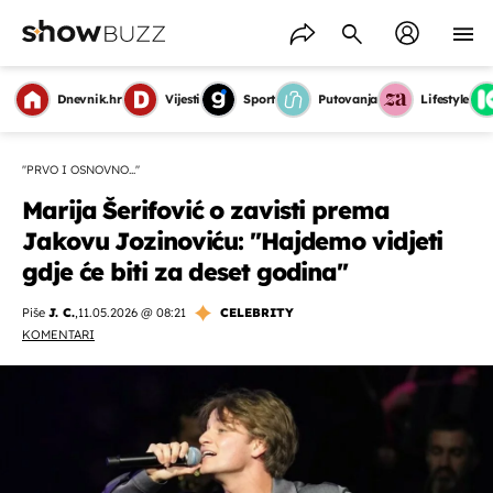
Dnevnik.hr
Vijesti
Sport
Putovanja
Lifestyle
''PRVO I OSNOVNO...''
Marija Šerifović o zavisti prema
Jakovu Jozinoviću: ''Hajdemo vidjeti
gdje će biti za deset godina''
Piše
J. C.
,
11.05.2026 @ 08:21
CELEBRITY
KOMENTARI
OMOGUĆI OBAVIJESTI