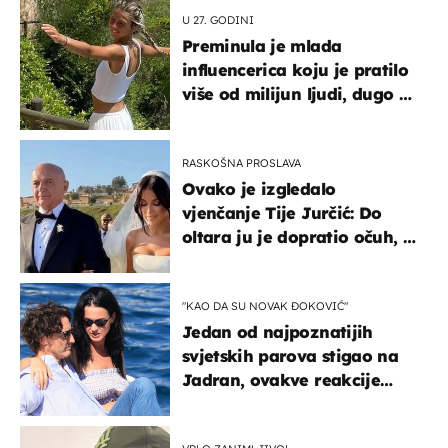
U 27. GODINI
Preminula je mlada
influencerica koju je pratilo
više od milijun ljudi, dugo se
borila s opakom bolešću
RASKOŠNA PROSLAVA
Ovako je izgledalo
vjenčanje Tije Jurčić: Do
oltara ju je dopratio očuh, a
slavilo se uz Olivera i Rozgu
"KAO DA SU NOVAK ĐOKOVIĆ"
Jedan od najpoznatijih
svjetskih parova stigao na
Jadran, ovakve reakcije
vjerojatno nisu očekivali