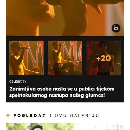
+
20
CELEBRITY
Zanimljiva osoba našla se u publici tijekom
spektakularnog nastupa našeg glumca!
POGLEDAJ
I OVU GALERIJU