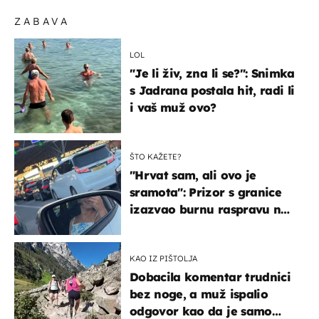
ZABAVA
LOL
"Je li živ, zna li se?": Snimka
s Jadrana postala hit, radi li
i vaš muž ovo?
ŠTO KAŽETE?
"Hrvat sam, ali ovo je
sramota": Prizor s granice
izazvao burnu raspravu na
društvenim mrežama
KAO IZ PIŠTOLJA
Dobacila komentar trudnici
bez noge, a muž ispalio
odgovor kao da je samo