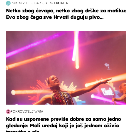
POKROVITELJ CARLSBERG CROATIA
Netko zbog ćevapa, netko zbog drške za motiku:
Evo zbog čega sve Hrvati duguju pivo...
kultura & zabava
POKROVITELJ WATA
Kad su uspomene previše dobre za samo jedno
gledanje: Mali uređaj koji je još jednom oživio
trenutke s ple...