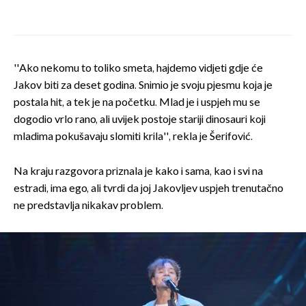
''Ako nekomu to toliko smeta, hajdemo vidjeti gdje će
Jakov biti za deset godina. Snimio je svoju pjesmu koja je
postala hit, a tek je na početku. Mlad je i uspjeh mu se
dogodio vrlo rano, ali uvijek postoje stariji dinosauri koji
mladima pokušavaju slomiti krila'', rekla je Šerifović.
Na kraju razgovora priznala je kako i sama, kao i svi na
estradi, ima ego, ali tvrdi da joj Jakovljev uspjeh trenutačno
ne predstavlja nikakav problem.