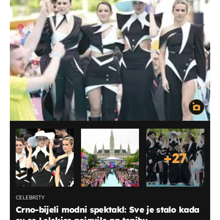
+
27
CELEBRITY
Crno-bijeli modni spektakl: Sve je stalo kada