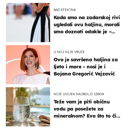
BAŠ EFEKTNA
Kada smo na zadarskoj rivi
ugledali ovu haljinu, morali
smo doznati odakle je –
košta samo 18 eura
U NOJ NIJE VRUĆE
Ovo je savršena haljina za
ljeto i more - nosi je i
Bojana Gregorić Vejzović
NIJE UVIJEK NAJBOLJI IZBOR
Teže vam je piti običnu
vodu pa posežete za
mineralnom? Evo što to čini
organizmu