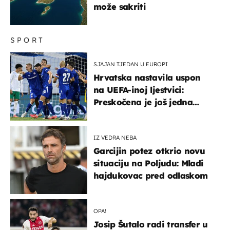
može sakriti
SPORT
SJAJAN TJEDAN U EUROPI
Hrvatska nastavila uspon
na UEFA-inoj ljestvici:
Preskočena je još jedna
država
IZ VEDRA NEBA
Garcijin potez otkrio novu
situaciju na Poljudu: Mladi
hajdukovac pred odlaskom
OPA!
Josip Šutalo radi transfer u