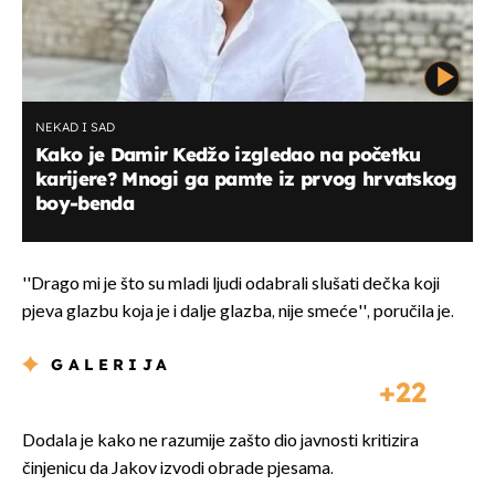
NEKAD I SAD
Kako je Damir Kedžo izgledao na početku
karijere? Mnogi ga pamte iz prvog hrvatskog
boy-benda
''Drago mi je što su mladi ljudi odabrali slušati dečka koji
pjeva glazbu koja je i dalje glazba, nije smeće'', poručila je.
GALERIJA
22
Dodala je kako ne razumije zašto dio javnosti kritizira
činjenicu da Jakov izvodi obrade pjesama.