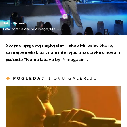
Jakov Jozinović
Foto: Antonio Ahel/ATAImages/PIXSELL
Što je o njegovoj nagloj slavi rekao Miroslav Škoro,
saznajte u ekskluzivnom intervjuu u nastavku u novom
podcastu
''Nema labavo by IN magazin''.
POGLEDAJ
I OVU GALERIJU