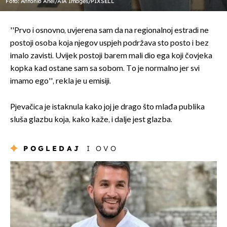
Foto: Antonio Ahel/ATA Images/PIXSELL
''Prvo i osnovno, uvjerena sam da na regionalnoj estradi ne
postoji osoba koja njegov uspjeh podržava sto posto i bez
imalo zavisti. Uvijek postoji barem mali dio ega koji čovjeka
kopka kad ostane sam sa sobom. To je normalno jer svi
imamo ego'', rekla je u emisiji.
Pjevačica je istaknula kako joj je drago što mlađa publika
sluša glazbu koja, kako kaže, i dalje jest glazba.
POGLEDAJ
I OVO