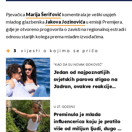
Pjevačica
Marija Šerifović
komentirala je veliki uspjeh
mladog glazbenika
Jakova Jozinovića
u emisiji Premijera,
gdje je otvoreno progovorila o zavisti na regionalnoj estradi i
odnosu starijih kolega prema mladim izvođačima.
3
vijesti o kojima se priča
"KAO DA SU NOVAK ĐOKOVIĆ"
Jedan od najpoznatijih
svjetskih parova stigao na
Jadran, ovakve reakcije
vjerojatno nisu očekivali
U 27. GODINI
Preminula je mlada
influencerica koju je pratilo
više od milijun ljudi, dugo se