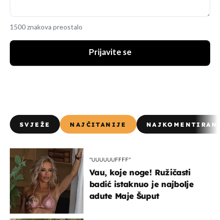
1500 znakova preostalo
Prijavite se
SVJEŽE
NAJČITANIJE
NAJKOMENTIRAN
"UUUUUUFFFF"
Vau, koje noge! Ružičasti
badić istaknuo je najbolje
adute Maje Šuput