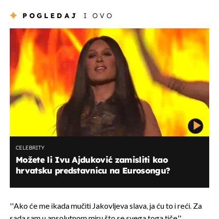
POGLEDAJ
I OVO
CELEBRITY
Možete li Ivu Ajduković zamisliti kao
hrvatsku predstavnicu na Eurosongu?
''Ako će me ikada mučiti Jakovljeva slava, ja ću to i reći. Za
sada sam u apsolutnom miru što se svega toga tiče'',