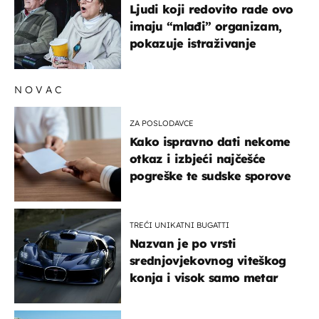
Ljudi koji redovito rade ovo
imaju “mlađi” organizam,
pokazuje istraživanje
NOVAC
ZA POSLODAVCE
Kako ispravno dati nekome
otkaz i izbjeći najčešće
pogreške te sudske sporove
TREĆI UNIKATNI BUGATTI
Nazvan je po vrsti
srednjovjekovnog viteškog
konja i visok samo metar