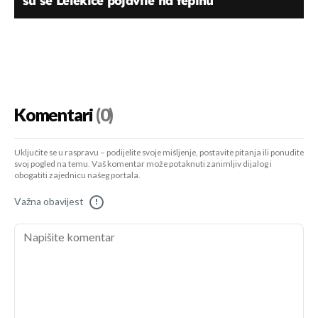
su se Lelekice pojavile na tepihu
Komentari
(0)
Uključite se u raspravu – podijelite svoje mišljenje, postavite pitanja ili ponudite
svoj pogled na temu. Vaš komentar može potaknuti zanimljiv dijalog i
obogatiti zajednicu našeg portala.
Važna obavijest
!