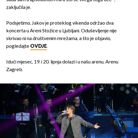
zaključila je.
Podsjetimo, Jakov je proteklog vikenda održao dva
koncerta u Areni Stožice u Ljubljani. Oduševljenje nije
skrivao ni na društvenim mrežama, a što je objavio,
pogledajte
OVDJE
.
Idući mjesec, 19. i 20. lipnja dolazi i u našu arenu, Arenu
Zagreb.