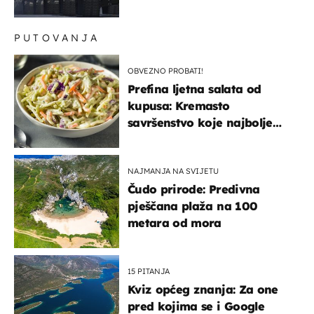
kopneni upad u članicu
NATO-a
PUTOVANJA
OBVEZNO PROBATI!
Prefina ljetna salata od
kupusa: Kremasto
savršenstvo koje najbolje
paše uz pečeno meso
NAJMANJA NA SVIJETU
Čudo prirode: Predivna
pješčana plaža na 100
metara od mora
15 PITANJA
Kviz općeg znanja: Za one
pred kojima se i Google