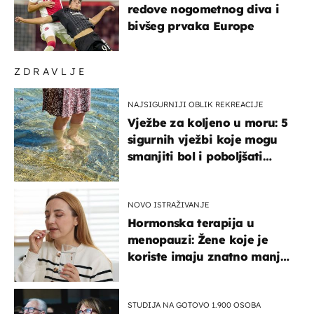
redove nogometnog diva i
bivšeg prvaka Europe
ZDRAVLJE
NAJSIGURNIJI OBLIK REKREACIJE
Vježbe za koljeno u moru: 5
sigurnih vježbi koje mogu
smanjiti bol i poboljšati
pokretljivost
NOVO ISTRAŽIVANJE
Hormonska terapija u
menopauzi: Žene koje je
koriste imaju znatno manji
rizik od ovoga
STUDIJA NA GOTOVO 1.900 OSOBA