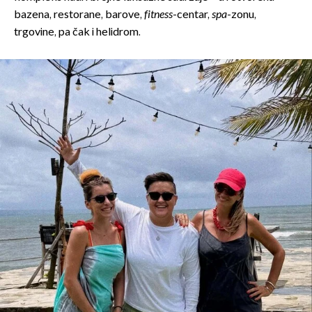
bazena, restorane, barove,
fitness
-centar,
spa
-zonu,
trgovine, pa čak i helidrom.