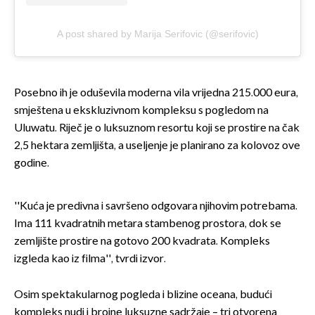
A post shared by Marija Serifovic (@serifovic)
Posebno ih je oduševila moderna vila vrijedna 215.000 eura,
smještena u ekskluzivnom kompleksu s pogledom na
Uluwatu. Riječ je o luksuznom resortu koji se prostire na čak
2,5 hektara zemljišta, a useljenje je planirano za kolovoz ove
godine.
''Kuća je predivna i savršeno odgovara njihovim potrebama.
Ima 111 kvadratnih metara stambenog prostora, dok se
zemljište prostire na gotovo 200 kvadrata. Kompleks
izgleda kao iz filma'', tvrdi izvor.
Osim spektakularnog pogleda i blizine oceana, budući
kompleks nudi i brojne luksuzne sadržaje – tri otvorena