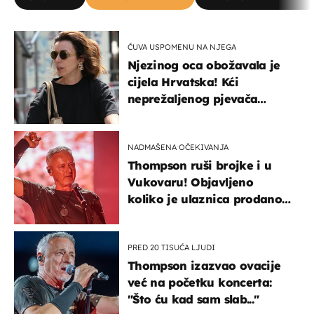
ČUVA USPOMENU NA NJEGA
Njezinog oca obožavala je
cijela Hrvatska! Kći
neprežaljenog pjevača
projurila špicom na dva
kotača
NADMAŠENA OČEKIVANJA
Thompson ruši brojke i u
Vukovaru! Objavljeno
koliko je ulaznica prodano
u kratkom vremenu
PRED 20 TISUĆA LJUDI
Thompson izazvao ovacije
već na početku koncerta:
"Što ću kad sam slab..."