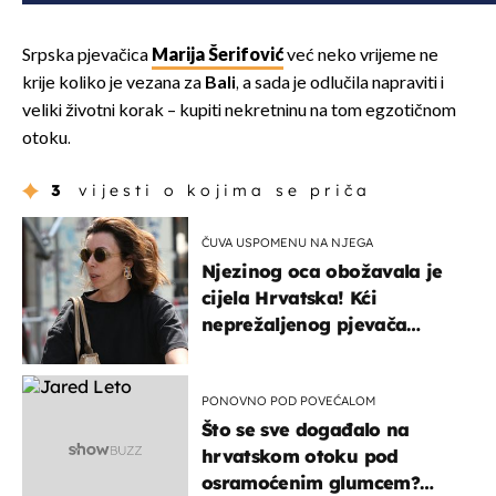
Srpska pjevačica
Marija Šerifović
već neko vrijeme ne
krije koliko je vezana za
Bali
, a sada je odlučila napraviti i
veliki životni korak – kupiti nekretninu na tom egzotičnom
otoku.
3
vijesti o kojima se priča
ČUVA USPOMENU NA NJEGA
Njezinog oca obožavala je
cijela Hrvatska! Kći
neprežaljenog pjevača
projurila špicom na dva
kotača
PONOVNO POD POVEĆALOM
Što se sve događalo na
hrvatskom otoku pod
osramoćenim glumcem?