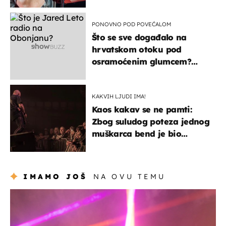
PONOVNO POD POVEĆALOM
Što se sve događalo na
hrvatskom otoku pod
osramoćenim glumcem?
Bizarni prizori i danas
izazivaju nevjericu
KAKVIH LJUDI IMA!
Kaos kakav se ne pamti:
Zbog suludog poteza jednog
muškarca bend je bio
prisiljen prekinuti nastup
IMAMO JOŠ
NA OVU TEMU
kultura & zabava