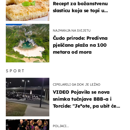
Recept za božanstvenu
slasticu koja se topi u
ustima
NAJMANJA NA SVIJETU
Čudo prirode: Predivna
pješčana plaža na 100
metara od mora
SPORT
CIPELARILI GA DOK JE LEŽAO
VIDEO Pojavila se nova
snimka tučnjave BBB-a i
Torcide: "Je*ote, pa ubit će
ga!"
POLJACI...