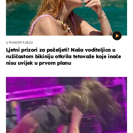
U PUNOM SJAJU
Ljetni prizori za poželjeti! Naša voditeljica u
ružičastom bikiniju otkrila tetovaže koje inače
nisu uvijek u prvom planu