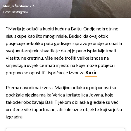
Marija Šerifović - 3
Foto: Instagram
''Marija je odlučila kupiti kuću na Baliju. Ondje nekretnine
nisu skupe kao što mnogi misle. Budući da ovaj otok
posjećuje nekoliko puta godišnje i upravo je ondje pronašla
svoj unutarnji mir, shvatila je da joj je puno isplativije imati
vlastitu nekretninu. Više neće trošiti velike iznose na
smještaj, a uvijek će imati mjesto na koje može pobjeći i
potpuno se opustiti'', ispričao je izvor za
Kurir
.
Prema navodima izvora, Marijinu odluku u potpunosti su
podržale njezina majka Verica i prijateljica Jovana, koje
također obožavaju Bali. Tijekom obilaska gledale su već
uređene vile i apartmane, ali i luksuzne objekte koji su još u
izgradnji.