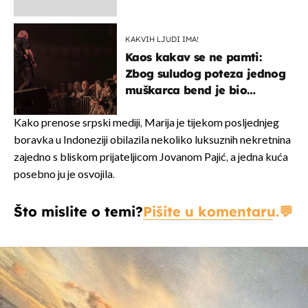
Bizarni prizori i danas
izazivaju nevjericu
KAKVIH LJUDI IMA!
Kaos kakav se ne pamti:
Zbog suludog poteza jednog
muškarca bend je bio
prisiljen prekinuti nastup
Kako prenose srpski mediji, Marija je tijekom posljednjeg
boravka u Indoneziji obilazila nekoliko luksuznih nekretnina
zajedno s bliskom prijateljicom Jovanom Pajić, a jedna kuća
posebno ju je osvojila.
Što mislite o temi?
Pišite u komentaru.