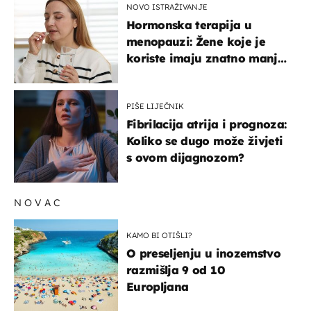
NOVO ISTRAŽIVANJE
Hormonska terapija u
menopauzi: Žene koje je
koriste imaju znatno manji
rizik od ovoga
PIŠE LIJEČNIK
Fibrilacija atrija i prognoza:
Koliko se dugo može živjeti
s ovom dijagnozom?
NOVAC
KAMO BI OTIŠLI?
O preseljenju u inozemstvo
razmišlja 9 od 10
Europljana