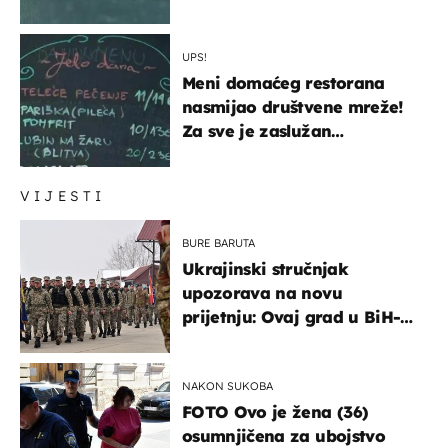
UPS!
Meni domaćeg restorana
nasmijao društvene mreže!
Za sve je zaslužan
urnebesan naziv jela
VIJESTI
BURE BARUTA
Ukrajinski stručnjak
upozorava na novu
prijetnju: Ovaj grad u BiH-u
bi mogao biti žarište
NAKON SUKOBA
FOTO Ovo je žena (36)
osumnjičena za ubojstvo