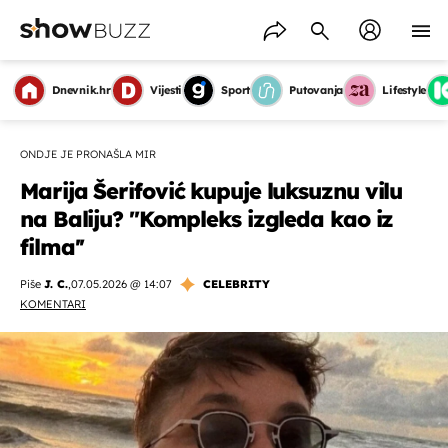
Dnevnik.hr
Vijesti
Sport
Putovanja
Lifestyle
ONDJE JE PRONAŠLA MIR
Marija Šerifović kupuje luksuznu vilu
na Baliju? ''Kompleks izgleda kao iz
filma''
Piše
J. C.
,
07.05.2026 @ 14:07
CELEBRITY
KOMENTARI
OMOGUĆI OBAVIJESTI