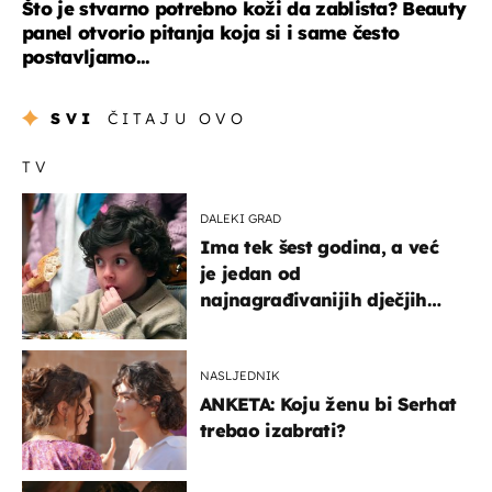
Što je stvarno potrebno koži da zablista? Beauty
panel otvorio pitanja koja si i same često
postavljamo...
SVI
ČITAJU OVO
TV
DALEKI GRAD
Ima tek šest godina, a već
je jedan od
najnagrađivanijih dječjih
glumaca
NASLJEDNIK
ANKETA: Koju ženu bi Serhat
trebao izabrati?