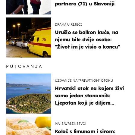
partnera (71) u Slavoniji
DRAMA U RIJECI
Urušio se balkon kuće, na
njemu bile dvije osobe:
"Život im je visio o koncu"
PUTOVANJA
UŽIVANJE NA "PRIVATNOM" OTOKU
Hrvatski otok na kojem živi
samo jedan stanovnik:
Ljepotan koji je diljem
svijeta poznat po svojem
"bijelom zlatu"
MA, SAVRŠENSTVO!
Kolač s limunom i sirom: