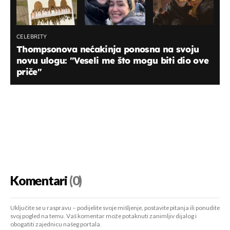
CELEBRITY
Thompsonova nećakinja ponosna na svoju
novu ulogu: ''Veseli me što mogu biti dio ove
priče''
Komentari
(0)
Uključite se u raspravu – podijelite svoje mišljenje, postavite pitanja ili ponudite
svoj pogled na temu. Vaš komentar može potaknuti zanimljiv dijalog i
obogatiti zajednicu našeg portala.