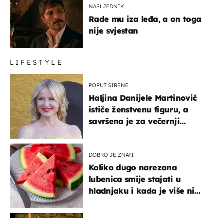
NASLJEDNIK
Rade mu iza leđa, a on toga
nije svjestan
LIFESTYLE
POPUT SIRENE
Haljina Danijele Martinović
ističe ženstvenu figuru, a
savršena je za večernji
izlazak na moru
DOBRO JE ZNATI
Koliko dugo narezana
lubenica smije stajati u
hladnjaku i kada je više nije
sigurno jesti?