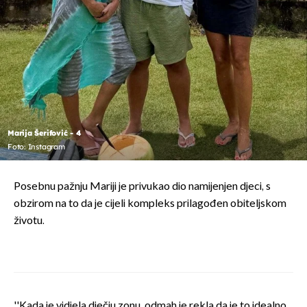
Marija Šerifović - 4
Foto: Instagram
Posebnu pažnju Mariji je privukao dio namijenjen djeci, s
obzirom na to da je cijeli kompleks prilagođen obiteljskom
životu.
''Kada je vidjela dječju zonu, odmah je rekla da je to idealno