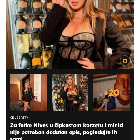
+
20
CELEBRITY
Za fotke Nives u čipkastom korzetu i minici
nije potreban dodatan opis, pogledajte ih
sami