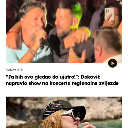
KAKAV HIT!
"Ja bih ovo gledao do ujutro!": Đoković
napravio show na koncertu regionalne zvijezde