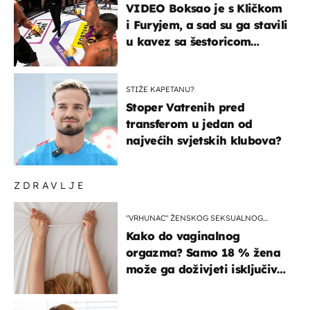
VIDEO Boksao je s Kličkom
i Furyjem, a sad su ga stavili
u kavez sa šestoricom
Roma! Pogledajte kako je
završilo
STIŽE KAPETANU?
Stoper Vatrenih pred
transferom u jedan od
najvećih svjetskih klubova?
ZDRAVLJE
"VRHUNAC" ŽENSKOG SEKSUALNOG
ISKUSTVA
Kako do vaginalnog
orgazma? Samo 18 % žena
može ga doživjeti isključivo
na ovaj način