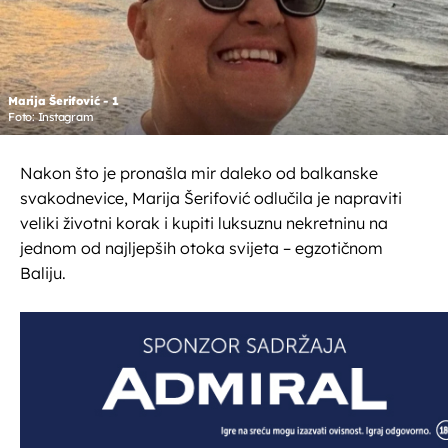
Marija Šerifović - 1
Foto: Instagram
Nakon što je pronašla mir daleko od balkanske
svakodnevice, Marija Šerifović odlučila je napraviti
veliki životni korak i kupiti luksuznu nekretninu na
jednom od najljepših otoka svijeta – egzotičnom
Baliju.