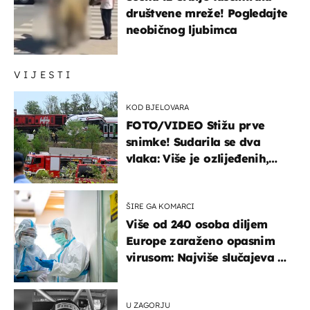
društvene mreže! Pogledajte
neobičnog ljubimca
VIJESTI
KOD BJELOVARA
FOTO/VIDEO Stižu prve
snimke! Sudarila se dva
vlaka: Više je ozlijeđenih,
hitne službe na terenu
ŠIRE GA KOMARCI
Više od 240 osoba diljem
Europe zaraženo opasnim
virusom: Najviše slučajeva u
našem susjedstvu
U ZAGORJU