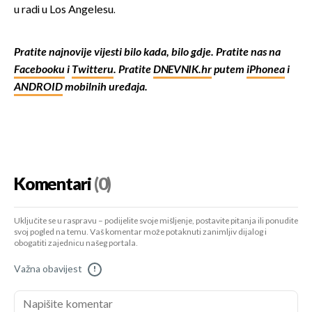
u radi u Los Angelesu.
Pratite najnovije vijesti bilo kada, bilo gdje. Pratite nas na
Facebooku
i
Twitteru
. Pratite
DNEVNIK.hr
putem
iPhonea
i
ANDROID
mobilnih uređaja.
Komentari
(0)
Uključite se u raspravu – podijelite svoje mišljenje, postavite pitanja ili ponudite
svoj pogled na temu. Vaš komentar može potaknuti zanimljiv dijalog i
obogatiti zajednicu našeg portala.
Važna obavijest
!