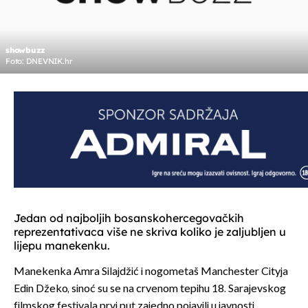
showbuzz
Foto: DNEVNIK.hr
Jedan od najboljih bosanskohercegovačkih
reprezentativaca više ne skriva koliko je zaljubljen u
lijepu manekenku.
Manekenka Amra Silajdžić i nogometaš Manchester Cityja
Edin Džeko, sinoć su se na crvenom tepihu 18. Sarajevskog
filmskog festivala prvi put zajedno pojavili u javnosti.