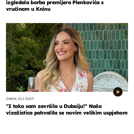
izgledala borba premijera Plenkovića s
vrućinom u Kninu
SVAKA JOJ ČAST!
"I tako sam završila u Dubaiju!" Naša
vizažistica pohvalila se novim velikim uspjehom