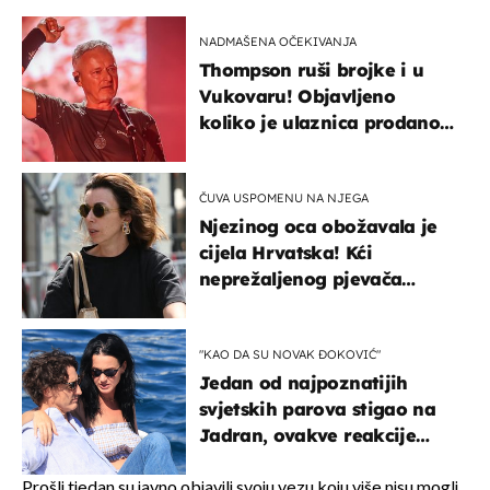
NADMAŠENA OČEKIVANJA
Thompson ruši brojke i u
Vukovaru! Objavljeno
koliko je ulaznica prodano
u kratkom vremenu
ČUVA USPOMENU NA NJEGA
Njezinog oca obožavala je
cijela Hrvatska! Kći
neprežaljenog pjevača
projurila špicom na dva
kotača
"KAO DA SU NOVAK ĐOKOVIĆ"
Jedan od najpoznatijih
svjetskih parova stigao na
Jadran, ovakve reakcije
vjerojatno nisu očekivali
Prošli tjedan su javno objavili svoju vezu koju više nisu mogli