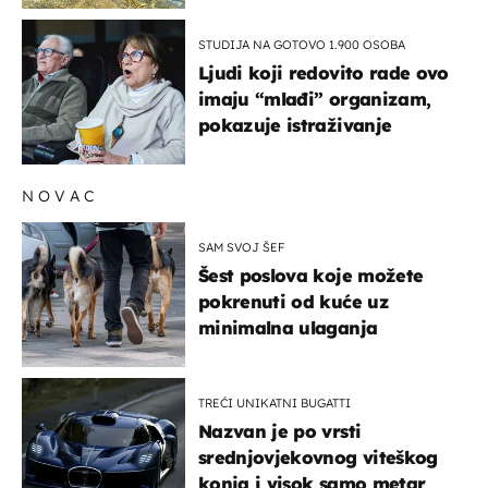
STUDIJA NA GOTOVO 1.900 OSOBA
Ljudi koji redovito rade ovo
imaju “mlađi” organizam,
pokazuje istraživanje
NOVAC
SAM SVOJ ŠEF
Šest poslova koje možete
pokrenuti od kuće uz
minimalna ulaganja
TREĆI UNIKATNI BUGATTI
Nazvan je po vrsti
srednjovjekovnog viteškog
konja i visok samo metar