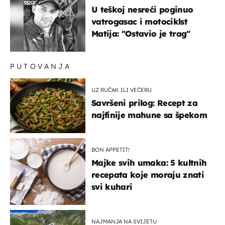
U teškoj nesreći poginuo
vatrogasac i motociklst
Matija: "Ostavio je trag"
PUTOVANJA
UZ RUČAK ILI VEČERU
Savršeni prilog: Recept za
najfinije mahune sa špekom
BON APPETIT!
Majke svih umaka: 5 kultnih
recepata koje moraju znati
svi kuhari
NAJMANJA NA SVIJETU