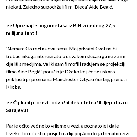
nijekati. Zajedno su podržali film 'Djeca' Aide Begić.
>>
Upoznajte nogometaša iz BiH vrijednog 27,5
milijuna funti!
'Nemam što reći na ovu temu. Moj privatni život ne bi
trebao nikoga interesirato, a u svakom slučaju ga ne želim
dijeliti s medijima. Veliki sam filmofil i radujem se projekciji
filma Aide Begić', poručio je Džeko koji će se uskoro
priključiti pripremama Manchester Citya u Austriji, prenosi
Klix.ba.
>>
Čipkani prorezi i odvažni dekoltei naših ljepotica u
Sarajevu!
Par je očito već neko vrijeme u vezi, a poznato je i da je
Džeko bio u čestim posjetima lijepoj Amri koja trenutno živi