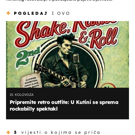
POGLEDAJ
I OVO
15. KOLOVOZA
Pripremite retro outfite: U Kutini se sprema
rockabilly spektakl
3
vijesti o kojima se priča