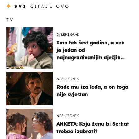
SVI
ČITAJU OVO
TV
DALEKI GRAD
Ima tek šest godina, a već
je jedan od
najnagrađivanijih dječjih
glumaca
NASLJEDNIK
Rade mu iza leđa, a on toga
nije svjestan
NASLJEDNIK
ANKETA: Koju ženu bi Serhat
trebao izabrati?