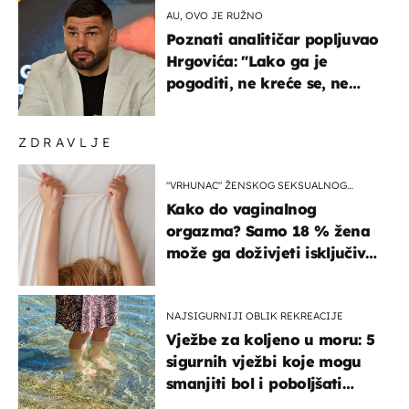
AU, OVO JE RUŽNO
Poznati analitičar popljuvao
Hrgovića: "Lako ga je
pogoditi, ne kreće se, ne
koristi noge..."
ZDRAVLJE
"VRHUNAC" ŽENSKOG SEKSUALNOG
ISKUSTVA
Kako do vaginalnog
orgazma? Samo 18 % žena
može ga doživjeti isključivo
na ovaj način
NAJSIGURNIJI OBLIK REKREACIJE
Vježbe za koljeno u moru: 5
sigurnih vježbi koje mogu
smanjiti bol i poboljšati
pokretljivost