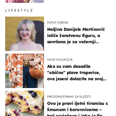
LIFESTYLE
POPUT SIRENE
Haljina Danijele Martinović
ističe ženstvenu figuru, a
savršena je za večernji
izlazak na moru
NOVE KOLEKCIJE
Ako su vam dosadile
“obične” plave traperice,
ove jeseni dolazite na svoje
- izdvajamo 15 hit modela
PREJEDNOSTAVNO ZA SLOŽITI
Ovo je pravi ljetni tiramisu s
limunom i borovnicama –
baš osvježava i jako je fin