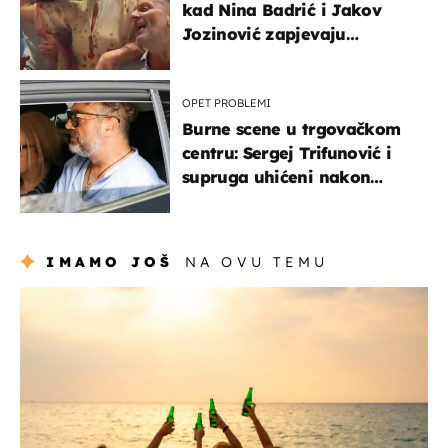
kad Nina Badrić i Jakov
Jozinović zapjevaju
Oliverov hit!
OPET PROBLEMI
Burne scene u trgovačkom
centru: Sergej Trifunović i
supruga uhićeni nakon
svađe!
IMAMO JOŠ
NA OVU TEMU
zanimljivosti