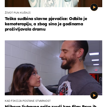
ŽIVOT PUN KUŠNJI
Teška sudbina slavne pjevačice: Odbila je
kemoterapiju, a zbog sina je godinama
proživljavala dramu
KAD FIKCIJA POSTANE STVARNOST
Njihova ljubavna priča zvuči kao film: Prvo ih