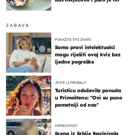
ZABAVA
POKAŽITE ŠTO ZNATE!
Samo pravi intelektualci
mogu riješiti ovaj kviz bez
ijedne pogreške
JESTE LI PROBALI?
Turisticu oduševila ponuda
u Primoštenu: "Oni su puno
pametniji od nas"
IMPRESIVNO!
Scena iz Srbije fascinirala