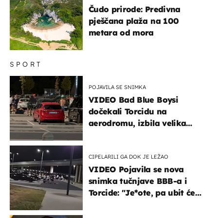
Čudo prirode: Predivna
pješčana plaža na 100
metara od mora
SPORT
POJAVILA SE SNIMKA
VIDEO Bad Blue Boysi
dočekali Torcidu na
aerodromu, izbila velika
masovna tučnjava
CIPELARILI GA DOK JE LEŽAO
VIDEO Pojavila se nova
snimka tučnjave BBB-a i
Torcide: "Je*ote, pa ubit će
ga!"