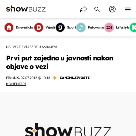
Dnevnik.hr
Vijesti
Sport
Putovanja
Lifestyle
NAJVEĆE ZVIJEZDE U SARAJEVU
Prvi put zajedno u javnosti nakon
objave o vezi
Piše
S.K.
,
07.07.2012 @ 10:18
ZANIMLJIVOSTI
KOMENTARI
OMOGUĆI OBAVIJESTI