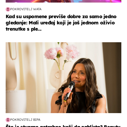
POKROVITELJ WATA
Kad su uspomene previše dobre za samo jedno
gledanje: Mali uređaj koji je još jednom oživio
trenutke s ple...
moda & ljepota
POKROVITELJ BIPA
Što je stvarno potrebno koži da zablista? Beauty