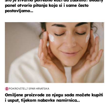
panel otvorio pitanja koja si i same često
postavljamo...
moda & ljepota
POKROVITELJ SPAR HRVATSKA
Omiljene proizvode za njegu sada možete kupiti
i usput, tijekom nabavke namirnica...