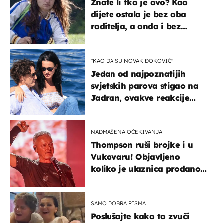
Znate li tko je ovo? Kao
dijete ostala je bez oba
roditelja, a onda i bez
milijuna koje je trebala
naslijediti
"KAO DA SU NOVAK ĐOKOVIĆ"
Jedan od najpoznatijih
svjetskih parova stigao na
Jadran, ovakve reakcije
vjerojatno nisu očekivali
NADMAŠENA OČEKIVANJA
Thompson ruši brojke i u
Vukovaru! Objavljeno
koliko je ulaznica prodano
u kratkom vremenu
SAMO DOBRA PISMA
Poslušajte kako to zvuči