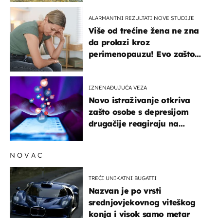
ALARMANTNI REZULTATI NOVE STUDIJE
Više od trećine žena ne zna
da prolazi kroz
perimenopauzu! Evo zašto
su simptomi toliko
zbunjujući
IZNENAĐUJUĆA VEZA
Novo istraživanje otkriva
zašto osobe s depresijom
drugačije reagiraju na
lajkove
NOVAC
TREĆI UNIKATNI BUGATTI
Nazvan je po vrsti
srednjovjekovnog viteškog
konja i visok samo metar