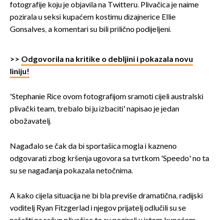
fotografije koju je objavila na Twitteru. Plivačica je naime
pozirala u seksi kupaćem kostimu dizajnerice Ellie
Gonsalves, a komentari su bili prilično podijeljeni.
>>
Odgovorila na kritike o debljini i pokazala novu
liniju!
'Stephanie Rice ovom fotografijom sramoti cijeli australski
plivački team, trebalo bi ju izbaciti' napisao je jedan
obožavatelj.
Nagađalo se čak da bi sportašica mogla i kazneno
odgovarati zbog kršenja ugovora sa tvrtkom 'Speedo' no ta
su se nagađanja pokazala netočnima.
A kako cijela situacija ne bi bla previše dramatična, radijski
voditelj Ryan Fitzgerlad i njegov prijatelj odlučili su se