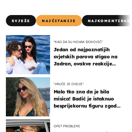
SVJEŽE
NAJČITANIJE
NAJKOMENTIRAN
"KAO DA SU NOVAK ĐOKOVIĆ"
Jedan od najpoznatijih
svjetskih parova stigao na
Jadran, ovakve reakcije
vjerojatno nisu očekivali
"VRUĆE JE OVDJE"
Malo tko zna da je bila
misica! Badić je istaknuo
besprijekornu figuru zgodne
voditeljice
OPET PROBLEMI