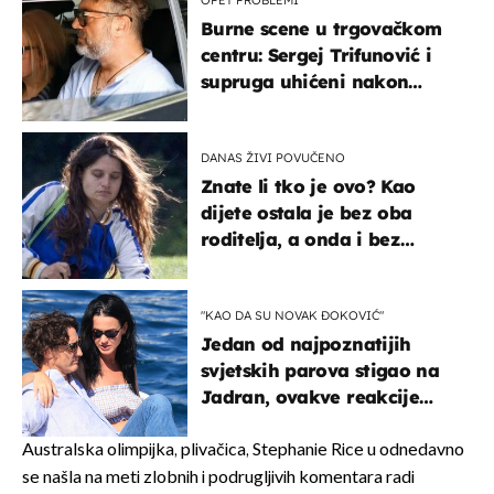
OPET PROBLEMI
Burne scene u trgovačkom
centru: Sergej Trifunović i
supruga uhićeni nakon
svađe!
DANAS ŽIVI POVUČENO
Znate li tko je ovo? Kao
dijete ostala je bez oba
roditelja, a onda i bez
milijuna koje je trebala
naslijediti
"KAO DA SU NOVAK ĐOKOVIĆ"
Jedan od najpoznatijih
svjetskih parova stigao na
Jadran, ovakve reakcije
vjerojatno nisu očekivali
Australska olimpijka, plivačica, Stephanie Rice u odnedavno
se našla na meti zlobnih i podrugljivih komentara radi