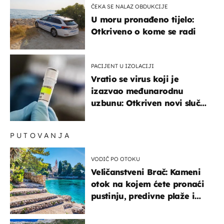
ČEKA SE NALAZ OBDUKCIJE
U moru pronađeno tijelo:
Otkriveno o kome se radi
PACIJENT U IZOLACIJI
Vratio se virus koji je
izazvao međunarodnu
uzbunu: Otkriven novi slučaj
u Europi
PUTOVANJA
VODIČ PO OTOKU
Veličanstveni Brač: Kameni
otok na kojem ćete pronaći
pustinju, predivne plaže i
uzbudljivu hranu