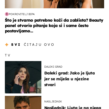
POKROVITELJ BIPA
Što je stvarno potrebno koži da zablista? Beauty
panel otvorio pitanja koja si i same često
postavljamo...
SVI
ČITAJU OVO
TV
DALEKI GRAD
Daleki grad: Jako je ljuta
jer se miješa u njezine
stvari
NASLJEDNIK
Nasljednik: Ljuta je na njega