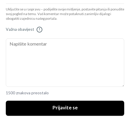
Uključite se u raspravu – podijelite svoje mišljenje, postavite pitanja ili ponudite
svoj pogled na temu. Vaš komentar može potaknuti zanimljiv dijalog i
obogatiti zajednicu našeg portala.
Važna obavijest
!
1500 znakova preostalo
Prijavite se