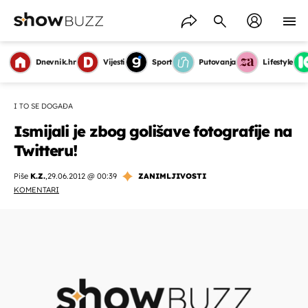
Dnevnik.hr
Vijesti
Sport
Putovanja
Lifestyle
I TO SE DOGAĐA
Ismijali je zbog golišave fotografije na
Twitteru!
Piše
K.Z.
,
29.06.2012 @ 00:39
ZANIMLJIVOSTI
KOMENTARI
OMOGUĆI OBAVIJESTI