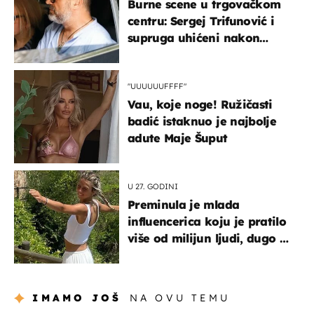
Burne scene u trgovačkom
centru: Sergej Trifunović i
supruga uhićeni nakon
svađe!
"UUUUUUFFFF"
Vau, koje noge! Ružičasti
badić istaknuo je najbolje
adute Maje Šuput
U 27. GODINI
Preminula je mlada
influencerica koju je pratilo
više od milijun ljudi, dugo se
borila s opakom bolešću
IMAMO JOŠ
NA OVU TEMU