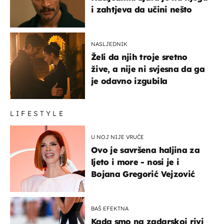
i zahtjeva da učini nešto
NASLJEDNIK
Želi da njih troje sretno
žive, a nije ni svjesna da ga
je odavno izgubila
LIFESTYLE
U NOJ NIJE VRUĆE
Ovo je savršena haljina za
ljeto i more - nosi je i
Bojana Gregorić Vejzović
BAŠ EFEKTNA
Kada smo na zadarskoj rivi