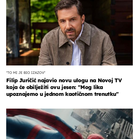
''TO MI JE BIO IZAZOV''
Filip Juričić najavio novu ulogu na Novoj TV
koja će obilježiti ovu jesen: ''Mog lika
upoznajemo u jednom kaotičnom trenutku''