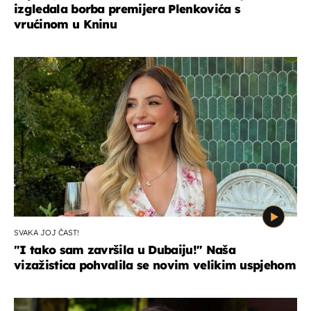
izgledala borba premijera Plenkovića s
vrućinom u Kninu
SVAKA JOJ ČAST!
"I tako sam završila u Dubaiju!" Naša
vizažistica pohvalila se novim velikim uspjehom