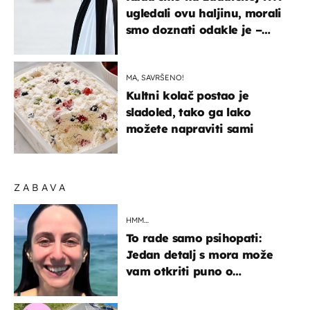
ugledali ovu haljinu, morali
smo doznati odakle je –
košta samo 18 eura
MA, SAVRŠENO!
Kultni kolač postao je
sladoled, tako ga lako
možete napraviti sami
ZABAVA
HMM…
To rade samo psihopati:
Jedan detalj s mora može
vam otkriti puno o
prijateljima