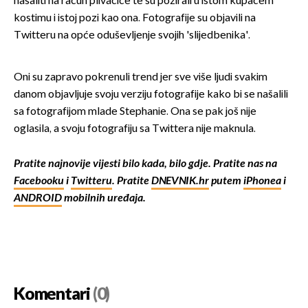
našaliti na račun plivačice te su pozirali u istom kupaćem
kostimu i istoj pozi kao ona. Fotografije su objavili na
Twitteru na opće oduševljenje svojih 'slijedbenika'.
Oni su zapravo pokrenuli trend jer sve više ljudi svakim
danom objavljuje svoju verziju fotografije kako bi se našalili
sa fotografijom mlade Stephanie. Ona se pak još nije
oglasila, a svoju fotografiju sa Twittera nije maknula.
Pratite najnovije vijesti bilo kada, bilo gdje. Pratite nas na
Facebooku
i
Twitteru
. Pratite
DNEVNIK.hr
putem
iPhonea
i
ANDROID
mobilnih uređaja.
Komentari
(0)