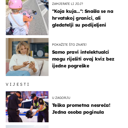
ZAMJERATE LI JOJ?
"Koja kuja…": Snašla se na
hrvatskoj granici, ali
gledatelji su podijeljeni
POKAŽITE ŠTO ZNATE!
Samo pravi intelektualci
mogu riješiti ovaj kviz bez
ijedne pogreške
VIJESTI
U ZAGORJU
Teška prometna nesreća!
Jedna osoba poginula