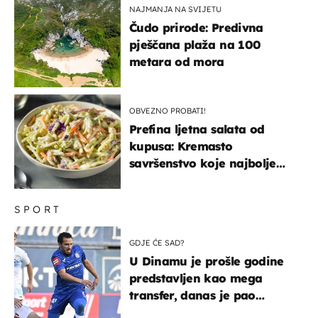
NAJMANJA NA SVIJETU
Čudo prirode: Predivna
pješčana plaža na 100
metara od mora
OBVEZNO PROBATI!
Prefina ljetna salata od
kupusa: Kremasto
savršenstvo koje najbolje
paše uz pečeno meso
SPORT
GDJE ĆE SAD?
U Dinamu je prošle godine
predstavljen kao mega
transfer, danas je pao
najniže u karijeri