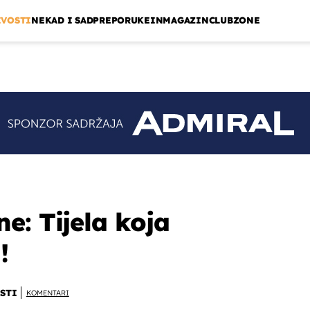
IVOSTI
NEKAD I SAD
PREPORUKE
INMAGAZIN
CLUBZONE
e: Tijela koja
!
STI
KOMENTARI