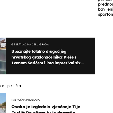
prednos
bavljen
sporto
GENIJALAC NA ČELU GRADA
Upoznajte totalno drugačijeg
hrvatskog gradonačelnika: Pleše s
Ivanom Šarićem i ima impresivni six-
pack
 se priča
RASKOŠNA PROSLAVA
Ovako je izgledalo vjenčanje Tije
Jurčić: Do oltara ju je dopratio