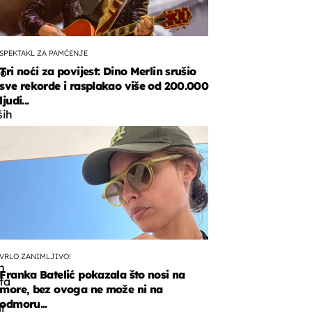
SPEKTAKL ZA PAMĆENJE
Tri noći za povijest: Dino Merlin srušio
io
sve rekorde i rasplakao više od 200.000
ljudi...
ših
a.
i
ice
VRLO ZANIMLJIVO!
h
Franka Batelić pokazala što nosi na
fa
more, bez ovoga ne može ni na
odmoru...
i