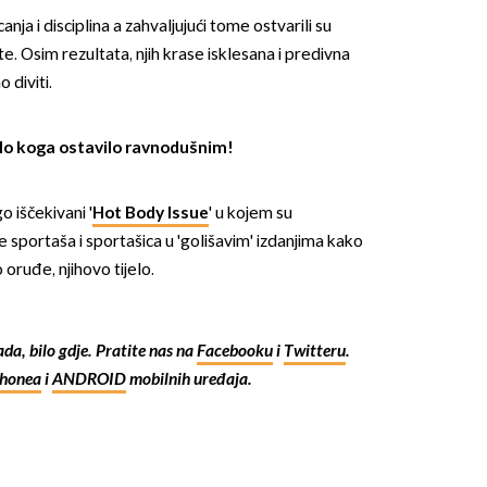
canja i disciplina a zahvaljujući tome ostvarili su
. Osim rezultata, njih krase isklesana i predivna
 diviti.
alo koga ostavilo ravnodušnim!
OMOGUĆI OBAVIJESTI
 iščekivani '
Hot Body Issue
' u kojem su
e sportaša i sportašica u 'golišavim' izdanjima kako
 oruđe, njihovo tijelo.
kada, bilo gdje. Pratite nas na
Facebooku
i
Twitteru
.
Phonea
i
ANDROID
mobilnih uređaja.