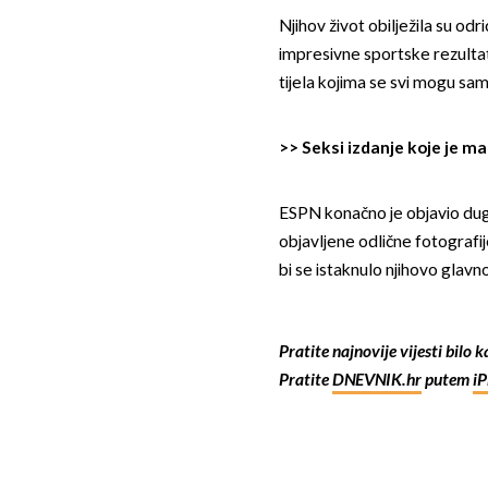
Njihov život obilježila su odri
impresivne sportske rezultate
tijela kojima se svi mogu samo
>>
Seksi izdanje koje je m
ESPN konačno je objavio dugo
objavljene odlične fotografij
bi se istaknulo njihovo glavno
Pratite najnovije vijesti bilo 
Pratite
DNEVNIK.hr
putem
i