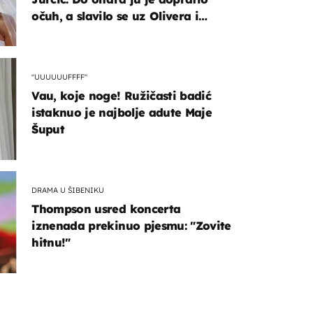
očuh, a slavilo se uz Olivera i
Rozgu
"UUUUUUFFFF"
Vau, koje noge! Ružičasti badić
istaknuo je najbolje adute Maje
Šuput
DRAMA U ŠIBENIKU
Thompson usred koncerta
iznenada prekinuo pjesmu: "Zovite
hitnu!"