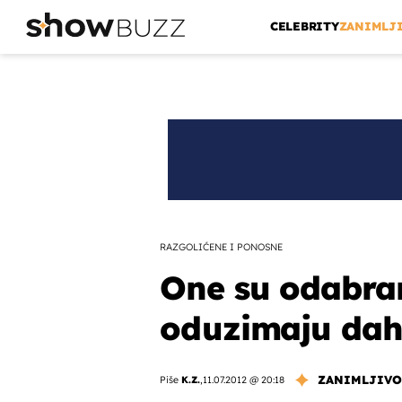
CELEBRITY
ZANIMLJ
RAZGOLIĆENE I PONOSNE
One su odabran
oduzimaju dah
ZANIMLJIVO
Piše
K.Z.
,
11.07.2012 @ 20:18