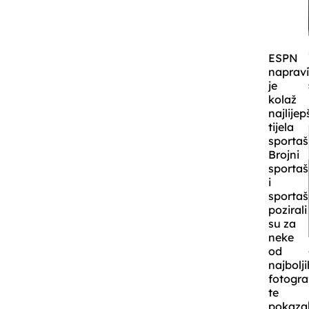
ESPN
naprav
je
kolaž
najlijep
tijela
sportaš
Brojni
sportaš
i
sportaš
pozirali
su za
neke
od
najbolji
fotogra
te
pokazal