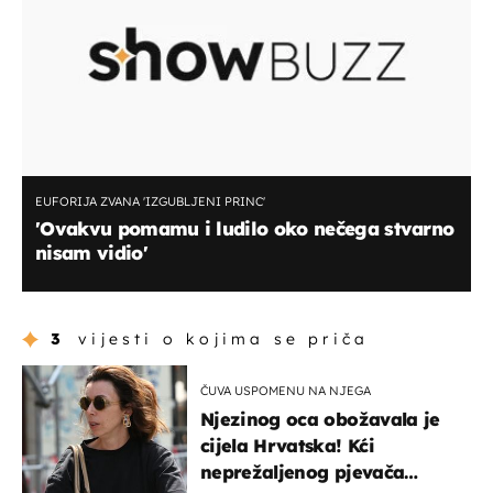
EUFORIJA ZVANA 'IZGUBLJENI PRINC'
'Ovakvu pomamu i ludilo oko nečega stvarno
nisam vidio'
3
vijesti o kojima se priča
ČUVA USPOMENU NA NJEGA
Njezinog oca obožavala je
cijela Hrvatska! Kći
neprežaljenog pjevača