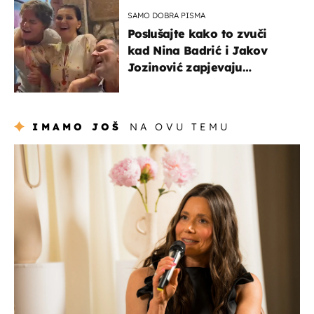
naslijediti
SAMO DOBRA PISMA
Poslušajte kako to zvuči
kad Nina Badrić i Jakov
Jozinović zapjevaju
Oliverov hit!
IMAMO JOŠ
NA OVU TEMU
moda & ljepota