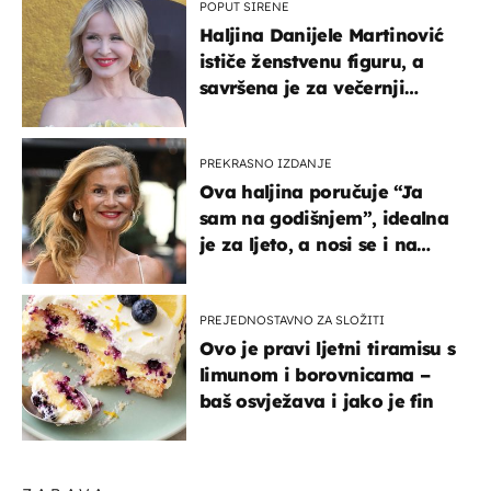
POPUT SIRENE
Haljina Danijele Martinović
ističe ženstvenu figuru, a
savršena je za večernji
izlazak na moru
PREKRASNO IZDANJE
Ova haljina poručuje “Ja
sam na godišnjem”, idealna
je za ljeto, a nosi se i na
zagrebačkoj špici
PREJEDNOSTAVNO ZA SLOŽITI
Ovo je pravi ljetni tiramisu s
limunom i borovnicama –
baš osvježava i jako je fin