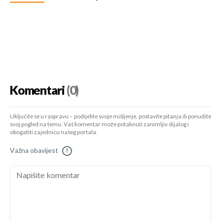
Komentari
(0)
Uključite se u raspravu – podijelite svoje mišljenje, postavite pitanja ili ponudite
svoj pogled na temu. Vaš komentar može potaknuti zanimljiv dijalog i
obogatiti zajednicu našeg portala.
Važna obavijest
!