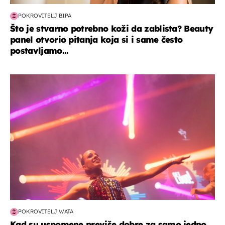
POKROVITELJ BIPA
Što je stvarno potrebno koži da zablista? Beauty
panel otvorio pitanja koja si i same često
postavljamo...
kultura & zabava
POKROVITELJ WATA
Kad su uspomene previše dobre za samo jedno