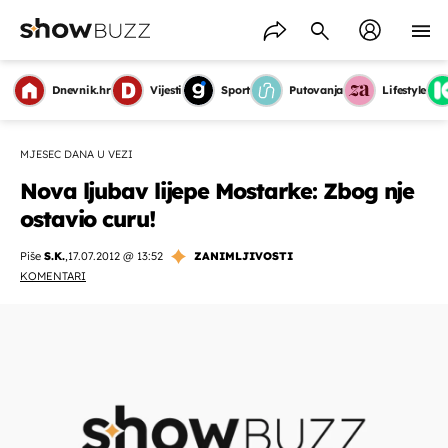
Dnevnik.hr
Vijesti
Sport
Putovanja
Lifestyle
MJESEC DANA U VEZI
Nova ljubav lijepe Mostarke: Zbog nje
ostavio curu!
Piše
S.K.
,
17.07.2012 @ 13:52
ZANIMLJIVOSTI
KOMENTARI
OMOGUĆI OBAVIJESTI