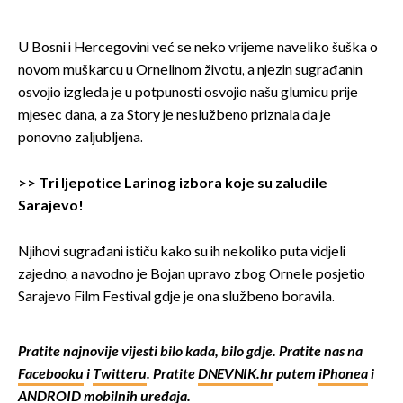
U Bosni i Hercegovini već se neko vrijeme naveliko šuška o
novom muškarcu u Ornelinom životu, a njezin sugrađanin
osvojio izgleda je u potpunosti osvojio našu glumicu prije
mjesec dana, a za Story je neslužbeno priznala da je
ponovno zaljubljena.
>>
Tri ljepotice Larinog izbora koje su zaludile
Sarajevo!
Njihovi sugrađani ističu kako su ih nekoliko puta vidjeli
zajedno, a navodno je Bojan upravo zbog Ornele posjetio
Sarajevo Film Festival gdje je ona službeno boravila.
Pratite najnovije vijesti bilo kada, bilo gdje. Pratite nas na
Facebooku
i
Twitteru
. Pratite
DNEVNIK.hr
putem
iPhonea
i
ANDROID
mobilnih uređaja.