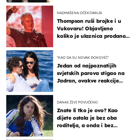
kotača
NADMAŠENA OČEKIVANJA
Thompson ruši brojke i u
Vukovaru! Objavljeno
koliko je ulaznica prodano
u kratkom vremenu
"KAO DA SU NOVAK ĐOKOVIĆ"
Jedan od najpoznatijih
svjetskih parova stigao na
Jadran, ovakve reakcije
vjerojatno nisu očekivali
DANAS ŽIVI POVUČENO
Znate li tko je ovo? Kao
dijete ostala je bez oba
roditelja, a onda i bez
milijuna koje je trebala