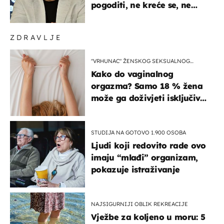
pogoditi, ne kreće se, ne
koristi noge..."
ZDRAVLJE
"VRHUNAC" ŽENSKOG SEKSUALNOG
ISKUSTVA
Kako do vaginalnog
orgazma? Samo 18 % žena
može ga doživjeti isključivo
na ovaj način
STUDIJA NA GOTOVO 1.900 OSOBA
Ljudi koji redovito rade ovo
imaju “mlađi” organizam,
pokazuje istraživanje
NAJSIGURNIJI OBLIK REKREACIJE
Vježbe za koljeno u moru: 5