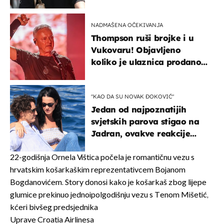
projurila špicom na dva
kotača
NADMAŠENA OČEKIVANJA
Thompson ruši brojke i u
Vukovaru! Objavljeno
koliko je ulaznica prodano
u kratkom vremenu
"KAO DA SU NOVAK ĐOKOVIĆ"
Jedan od najpoznatijih
svjetskih parova stigao na
Jadran, ovakve reakcije
vjerojatno nisu očekivali
22-godišnja Ornela Vištica počela je romantičnu vezu s
hrvatskim košarkaškim reprezentativcem Bojanom
Bogdanovićem. Story donosi kako je košarkaš zbog lijepe
glumice prekinuo jednoipolgodišnju vezu s Tenom Mišetić,
kćeri bivšeg predsjednika
Uprave Croatia Airlinesa