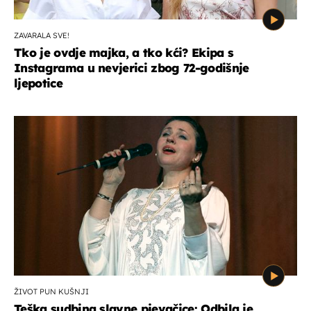
ZAVARALA SVE!
Tko je ovdje majka, a tko kći? Ekipa s
Instagrama u nevjerici zbog 72-godišnje
ljepotice
ŽIVOT PUN KUŠNJI
Teška sudbina slavne pjevačice: Odbila je