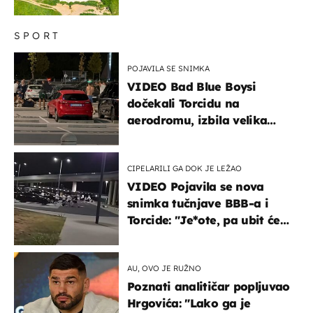
SPORT
POJAVILA SE SNIMKA
VIDEO Bad Blue Boysi
dočekali Torcidu na
aerodromu, izbila velika
masovna tučnjava
CIPELARILI GA DOK JE LEŽAO
VIDEO Pojavila se nova
snimka tučnjave BBB-a i
Torcide: "Je*ote, pa ubit će
ga!"
AU, OVO JE RUŽNO
Poznati analitičar popljuvao
Hrgovića: "Lako ga je