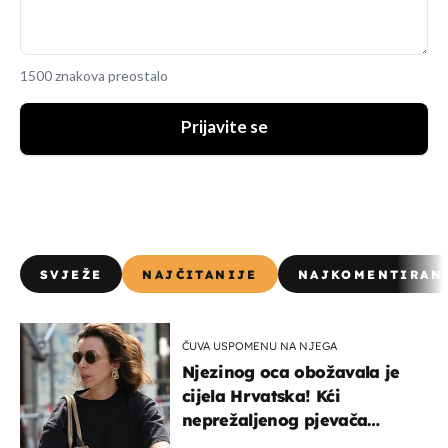
1500 znakova preostalo
Prijavite se
SVJEŽE
NAJČITANIJE
NAJKOMENTIRAN
ČUVA USPOMENU NA NJEGA
Njezinog oca obožavala je
cijela Hrvatska! Kći
neprežaljenog pjevača
projurila špicom na dva