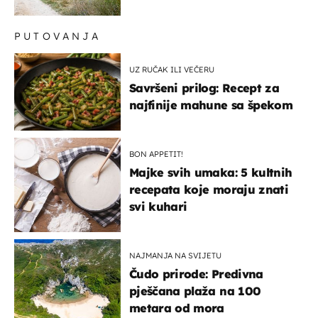
mlađa žena na intenzivnoj
PUTOVANJA
UZ RUČAK ILI VEČERU
Savršeni prilog: Recept za
najfinije mahune sa špekom
BON APPETIT!
Majke svih umaka: 5 kultnih
recepata koje moraju znati
svi kuhari
NAJMANJA NA SVIJETU
Čudo prirode: Predivna
pješčana plaža na 100
metara od mora