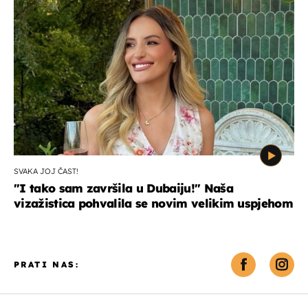
SVAKA JOJ ČAST!
"I tako sam završila u Dubaiju!" Naša
vizažistica pohvalila se novim velikim uspjehom
PRATI NAS: