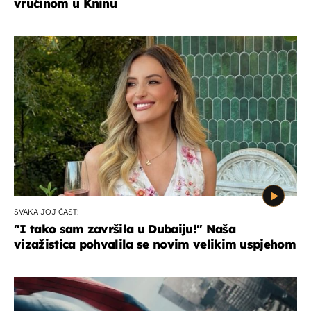
vrućinom u Kninu
SVAKA JOJ ČAST!
"I tako sam završila u Dubaiju!" Naša
vizažistica pohvalila se novim velikim uspjehom