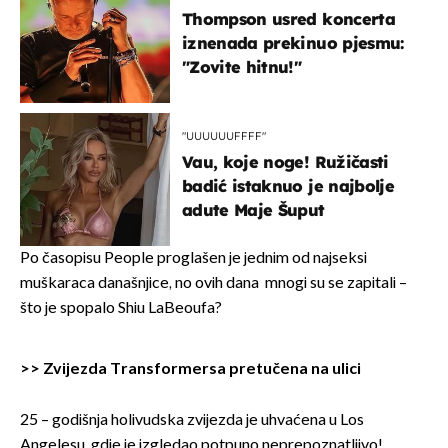
Thompson usred koncerta
iznenada prekinuo pjesmu:
"Zovite hitnu!"
"UUUUUUFFFF"
Vau, koje noge! Ružičasti
badić istaknuo je najbolje
adute Maje Šuput
Po časopisu People proglašen je jednim od najseksi
muškaraca današnjice, no ovih dana mnogi su se zapitali –
što je spopalo Shiu LaBeoufa?
>>
Zvijezda Transformersa pretučena na ulici
25 – godišnja holivudska zvijezda je uhvaćena u Los
Angelesu, gdje je izgledao potpuno neprepoznatljivo!