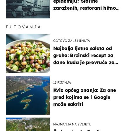
epidemiju? Stotine
zaraženih, restorani hitno
povukli proizvod
PUTOVANJA
GOTOVO ZA 15 MINUTA
Najbolja ljetna salata od
graha: Brzinski recept za
dane kada je prevruće za
kuhanje
15 PITANJA
Kviz općeg znanja: Za one
pred kojima se i Google
može sakriti
NAJMANJA NA SVIJETU