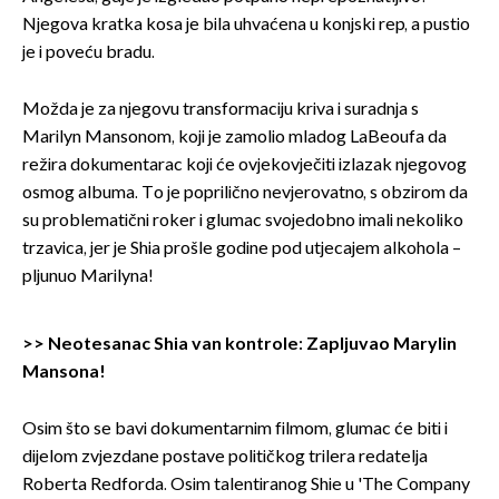
Njegova kratka kosa je bila uhvaćena u konjski rep, a pustio
je i poveću bradu.
Možda je za njegovu transformaciju kriva i suradnja s
Marilyn Mansonom, koji je zamolio mladog LaBeoufa da
režira dokumentarac koji će ovjekovječiti izlazak njegovog
osmog albuma. To je poprilično nevjerovatno, s obzirom da
su problematični roker i glumac svojedobno imali nekoliko
trzavica, jer je Shia prošle godine pod utjecajem alkohola –
pljunuo Marilyna!
>>
Neotesanac Shia van kontrole: Zapljuvao Marylin
Mansona!
Osim što se bavi dokumentarnim filmom, glumac će biti i
dijelom zvjezdane postave političkog trilera redatelja
Roberta Redforda. Osim talentiranog Shie u 'The Company