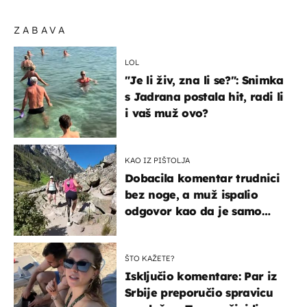
ZABAVA
LOL
"Je li živ, zna li se?": Snimka
s Jadrana postala hit, radi li
i vaš muž ovo?
KAO IZ PIŠTOLJA
Dobacila komentar trudnici
bez noge, a muž ispalio
odgovor kao da je samo
čekao…
ŠTO KAŽETE?
Isključio komentare: Par iz
Srbije preporučio spravicu