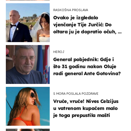
RASKOŠNA PROSLAVA
Ovako je izgledalo
vjenčanje Tije Jurčić: Do
oltara ju je dopratio očuh, a
slavilo se uz Olivera i Rozgu
HEROJ
General pobjednik: Gdje i
što 31 godinu nakon Oluje
radi general Ante Gotovina?
S MORA POSLALA POZDRAVE
Vruće, vruće! Nives Celzijus
u vatrenom kupaćem malo
je toga prepustila mašti