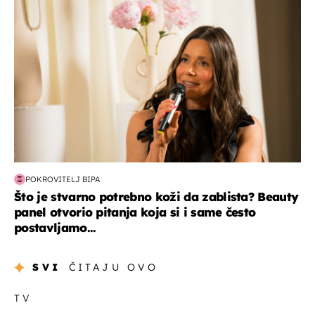
POKROVITELJ BIPA
Što je stvarno potrebno koži da zablista? Beauty
panel otvorio pitanja koja si i same često
postavljamo...
SVI
ČITAJU OVO
TV