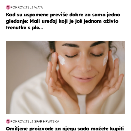
POKROVITELJ WATA
Kad su uspomene previše dobre za samo jedno
gledanje: Mali uređaj koji je još jednom oživio
trenutke s ple...
moda & ljepota
POKROVITELJ SPAR HRVATSKA
Omiljene proizvode za njegu sada možete kupiti