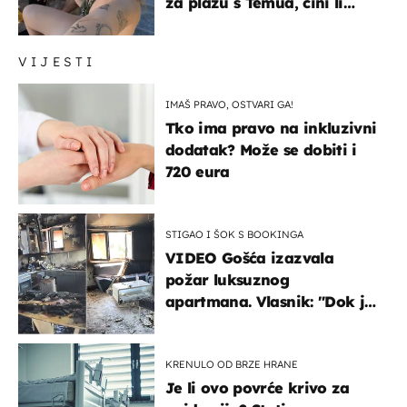
za plažu s Temua, čini li
vam se ovo sigurnim?
VIJESTI
IMAŠ PRAVO, OSTVARI GA!
Tko ima pravo na inkluzivni
dodatak? Može se dobiti i
720 eura
STIGAO I ŠOK S BOOKINGA
VIDEO Gošća izazvala
požar luksuznog
apartmana. Vlasnik: "Dok je
gorjelo, smijali su se, pili i
pokazivali mi srednji prst"
KRENULO OD BRZE HRANE
Je li ovo povrće krivo za