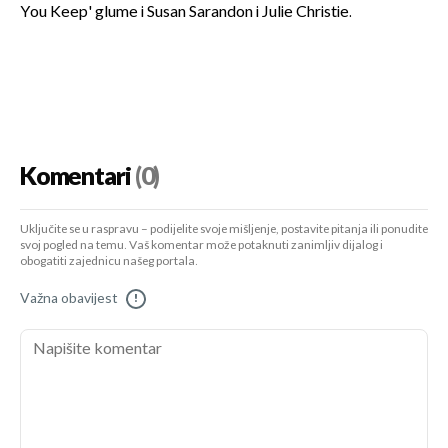
You Keep' glume i Susan Sarandon i Julie Christie.
Komentari
(0)
Uključite se u raspravu – podijelite svoje mišljenje, postavite pitanja ili ponudite
svoj pogled na temu. Vaš komentar može potaknuti zanimljiv dijalog i
obogatiti zajednicu našeg portala.
Važna obavijest
!