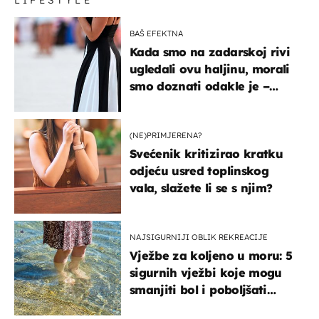
LIFESTYLE
BAŠ EFEKTNA
Kada smo na zadarskoj rivi
ugledali ovu haljinu, morali
smo doznati odakle je –
košta samo 18 eura
(NE)PRIMJERENA?
Svećenik kritizirao kratku
odjeću usred toplinskog
vala, slažete li se s njim?
NAJSIGURNIJI OBLIK REKREACIJE
Vježbe za koljeno u moru: 5
sigurnih vježbi koje mogu
smanjiti bol i poboljšati
pokretljivost