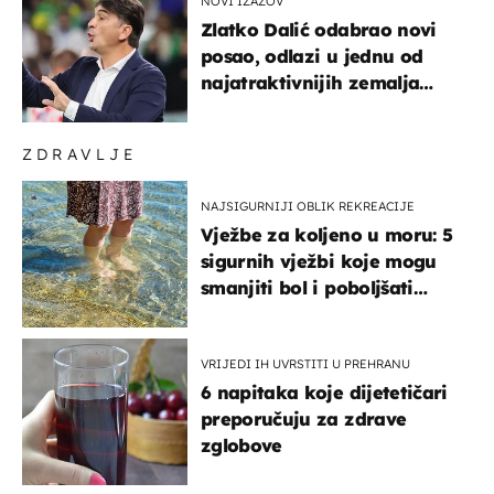
NOVI IZAZOV
Zlatko Dalić odabrao novi
posao, odlazi u jednu od
najatraktivnijih zemalja
svijeta
ZDRAVLJE
NAJSIGURNIJI OBLIK REKREACIJE
Vježbe za koljeno u moru: 5
sigurnih vježbi koje mogu
smanjiti bol i poboljšati
pokretljivost
VRIJEDI IH UVRSTITI U PREHRANU
6 napitaka koje dijetetičari
preporučuju za zdrave
zglobove