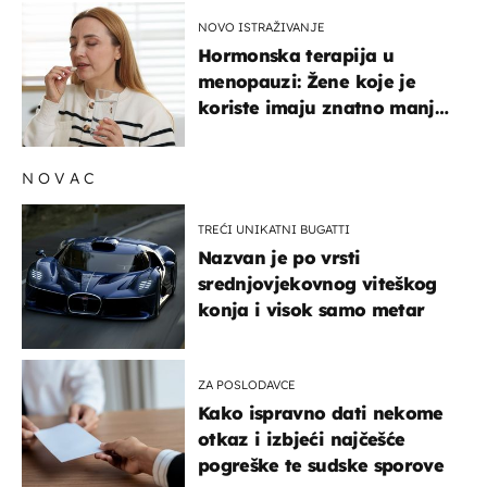
NOVO ISTRAŽIVANJE
Hormonska terapija u
menopauzi: Žene koje je
koriste imaju znatno manji
rizik od ovoga
NOVAC
TREĆI UNIKATNI BUGATTI
Nazvan je po vrsti
srednjovjekovnog viteškog
konja i visok samo metar
ZA POSLODAVCE
Kako ispravno dati nekome
otkaz i izbjeći najčešće
pogreške te sudske sporove