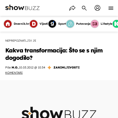
Dnevnik.hr
Vijesti
Sport
Putovanja
Lifestyle
NEPREPOZNATLJIV JE
Kakva transformacija: Što se s njim
dogodilo?
Piše
M.O.
,
10.03.2012 @ 10:34
ZANIMLJIVOSTI
KOMENTARI
OMOGUĆI OBAVIJESTI