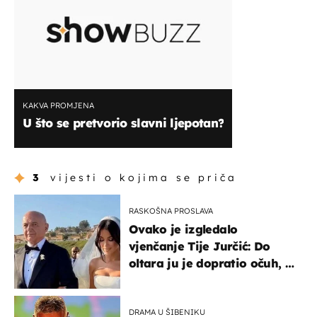
KAKVA PROMJENA
U što se pretvorio slavni ljepotan?
3
vijesti o kojima se priča
RASKOŠNA PROSLAVA
Ovako je izgledalo
vjenčanje Tije Jurčić: Do
oltara ju je dopratio očuh, a
slavilo se uz Olivera i Rozgu
DRAMA U ŠIBENIKU