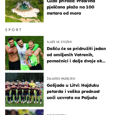
Čudo prirode: Predivna
pješčana plaža na 100
metara od mora
SPORT
SLAŽE SE STOŽER
Daliću će se pridružiti jedan
od omiljenih Vatrenih,
pomoćnici i dalje dvoje oko
ponude
ŽALGIRIS RAZBIJEN
Golijada u Litvi: Hajduku
petarda i velika prednost
uoči uzvrata na Poljudu