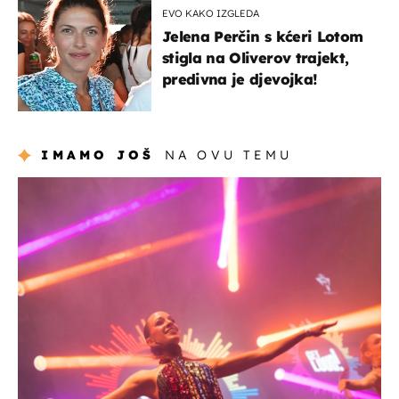
EVO KAKO IZGLEDA
Jelena Perčin s kćeri Lotom
stigla na Oliverov trajekt,
predivna je djevojka!
IMAMO JOŠ
NA OVU TEMU
kultura & zabava