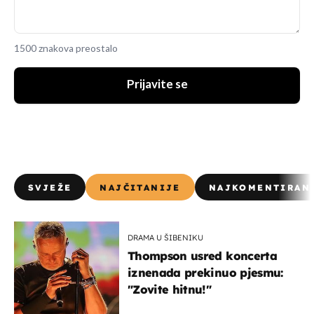
1500 znakova preostalo
Prijavite se
SVJEŽE
NAJČITANIJE
NAJKOMENTIRAN
DRAMA U ŠIBENIKU
Thompson usred koncerta
iznenada prekinuo pjesmu:
"Zovite hitnu!"