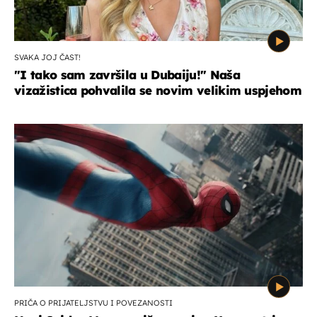
SVAKA JOJ ČAST!
"I tako sam završila u Dubaiju!" Naša
vizažistica pohvalila se novim velikim uspjehom
PRIČA O PRIJATELJSTVU I POVEZANOSTI