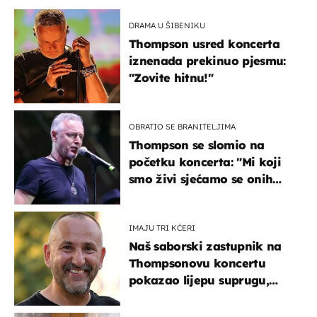
DRAMA U ŠIBENIKU
Thompson usred koncerta
iznenada prekinuo pjesmu:
"Zovite hitnu!"
OBRATIO SE BRANITELJIMA
Thompson se slomio na
početku koncerta: "Mi koji
smo živi sjećamo se onih
koji nisu..."
IMAJU TRI KĆERI
Naš saborski zastupnik na
Thompsonovu koncertu
pokazao lijepu suprugu,
koja godinama izbjegava
javnost