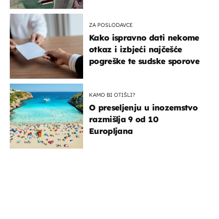
ZA POSLODAVCE
Kako ispravno dati nekome
otkaz i izbjeći najčešće
pogreške te sudske sporove
KAMO BI OTIŠLI?
O preseljenju u inozemstvo
razmišlja 9 od 10
Europljana