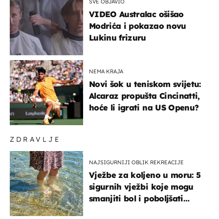
SVE OBJAVIO
VIDEO Australac ošišao
Modrića i pokazao novu
Lukinu frizuru
NEMA KRAJA
Novi šok u teniskom svijetu:
Alcaraz propušta Cincinatti,
hoće li igrati na US Openu?
ZDRAVLJE
NAJSIGURNIJI OBLIK REKREACIJE
Vježbe za koljeno u moru: 5
sigurnih vježbi koje mogu
smanjiti bol i poboljšati
pokretljivost