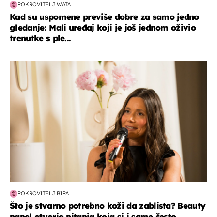
POKROVITELJ WATA
Kad su uspomene previše dobre za samo jedno
gledanje: Mali uređaj koji je još jednom oživio
trenutke s ple...
moda & ljepota
POKROVITELJ BIPA
Što je stvarno potrebno koži da zablista? Beauty
panel otvorio pitanja koja si i same često