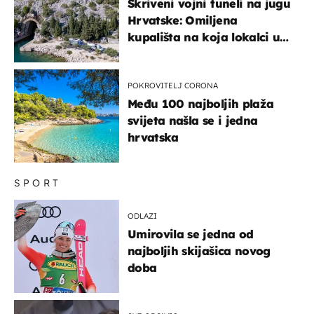
Skriveni vojni tuneli na jugu
Hrvatske: Omiljena
kupališta na koja lokalci u
miru dolaze roniti i skakati
u more
POKROVITELJ CORONA
Među 100 najboljih plaža
svijeta našla se i jedna
hrvatska
SPORT
ODLAZI
Umirovila se jedna od
najboljih skijašica novog
doba