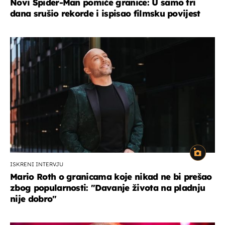
Novi Spider-Man pomiče granice: U samo tri
dana srušio rekorde i ispisao filmsku povijest
ISKRENI INTERVJU
Mario Roth o granicama koje nikad ne bi prešao
zbog popularnosti: "Davanje života na pladnju
nije dobro"