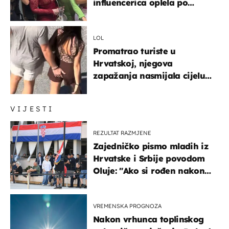
influencerica oplela po
ženama zbog užasnog
ponašanja
LOL
Promatrao turiste u
Hrvatskoj, njegova
zapažanja nasmijala cijelu
regiju
VIJESTI
REZULTAT RAZMJENE
Zajedničko pismo mladih iz
Hrvatske i Srbije povodom
Oluje: "Ako si rođen nakon
'95..."
VREMENSKA PROGNOZA
Nakon vrhunca toplinskog