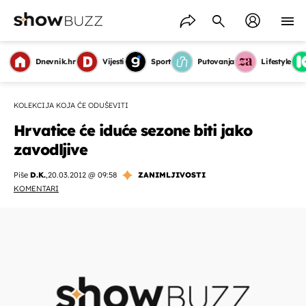
Dnevnik.hr
Vijesti
Sport
Putovanja
Lifestyle
KOLEKCIJA KOJA ĆE ODUŠEVITI
Hrvatice će iduće sezone biti jako
zavodljive
Piše
D.K.
,
20.03.2012 @ 09:58
ZANIMLJIVOSTI
KOMENTARI
OMOGUĆI OBAVIJESTI