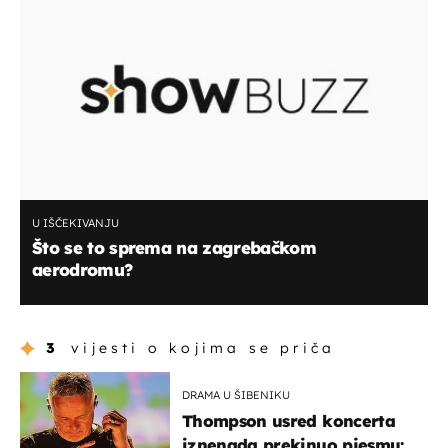
U IŠČEKIVANJU
Što se to sprema na zagrebačkom
aerodromu?
3
vijesti o kojima se priča
DRAMA U ŠIBENIKU
Thompson usred koncerta
iznenada prekinuo pjesmu: