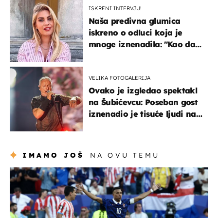
ISKRENI INTERVJU!
Naša predivna glumica
iskreno o odluci koja je
mnoge iznenadila: ''Kao da
mi je veliki teret pao s leđa''
VELIKA FOTOGALERIJA
Ovako je izgledao spektakl
na Šubićevcu: Poseban gost
iznenadio je tisuće ljudi na
Thompsonovu koncertu
IMAMO JOŠ
NA OVU TEMU
svjetsko prvenstvo 2026