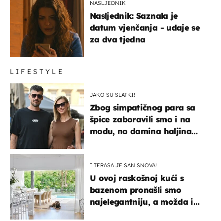
NASLJEDNIK
Nasljednik: Saznala je
datum vjenčanja - udaje se
za dva tjedna
LIFESTYLE
JAKO SU SLATKI!
Zbog simpatičnog para sa
špice zaboravili smo i na
modu, no damina haljina
itekako nas se dojmila
I TERASA JE SAN SNOVA!
U ovoj raskošnoj kući s
bazenom pronašli smo
najelegantniju, a možda i
najljepšu bijelu kuhinju