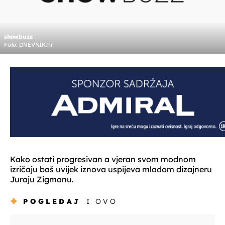
showbuzz
Foto: DNEVNIK.hr
Kako ostati progresivan a vjeran svom modnom
izričaju baš uvijek iznova uspijeva mladom dizajneru
Juraju Zigmanu.
POGLEDAJ
I OVO