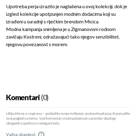
Upotreba perja izrazito je naglašena u ovoj kolekciji, dok je
izgled kolekcije upotpunjen modnim dodacima koji su
izrađeni u suradnji s riječkim brendom Micica.
Modna kampanja snimljena je u Zigmanovom rodnom
zavičaju Kostreni, odražavajući tako njegov senzibilitet,
njegovu povezanost s morem.
Komentari
(0)
Uključite se u raspravu – podijelite svoje mišljenje, postavite pitanja ili ponudite
svoj pogled na temu. Vaš komentar može potaknuti zanimljiv dijalog i
obogatiti zajednicu našeg portala.
Važna obavijest
!