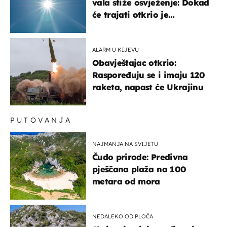
vala stiže osvježenje: Dokad
će trajati otkrio je
meteorolog
ALARM U KIJEVU
Obavještajac otkrio:
Raspoređuju se i imaju 120
raketa, napast će Ukrajinu
PUTOVANJA
NAJMANJA NA SVIJETU
Čudo prirode: Predivna
pješčana plaža na 100
metara od mora
NEDALEKO OD PLOČA