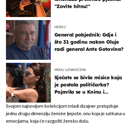
"Zovite hitnu!"
HEROJ
General pobjednik: Gdje i
što 31 godinu nakon Oluje
radi general Ante Gotovina?
MEĐU UZVANICIMA
Sjećate se bivše misice koja
je postala političarka?
Pojavila se u Kninu i
privukla pažnju
Svojom najnovijom kolekcijom mladi dizajner preispituje
jednu drugu dimenziju ženske ljepote, onu koja je satkana u
emocijama, koja će razgoliti žensku dušu.