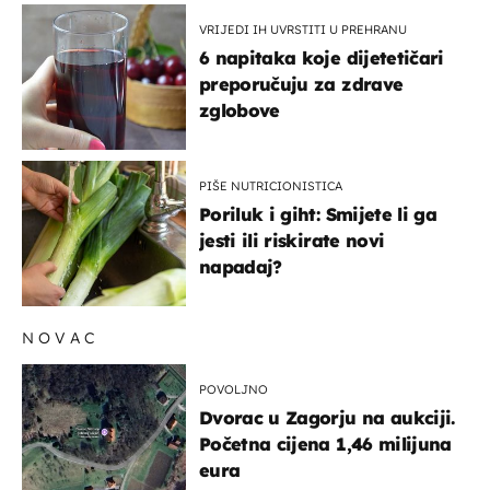
VRIJEDI IH UVRSTITI U PREHRANU
6 napitaka koje dijetetičari
preporučuju za zdrave
zglobove
PIŠE NUTRICIONISTICA
Poriluk i giht: Smijete li ga
jesti ili riskirate novi
napadaj?
NOVAC
POVOLJNO
Dvorac u Zagorju na aukciji.
Početna cijena 1,46 milijuna
eura