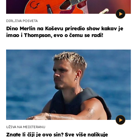
DIRLJIVA POSVETA
Dino Merlin na Koševu priredio show kakav je
imao i Thompson, evo o čemu se radi!
UŽIVA NA MEDITERANU
Znate li čiji je ovo sin? Sve više nalikuje