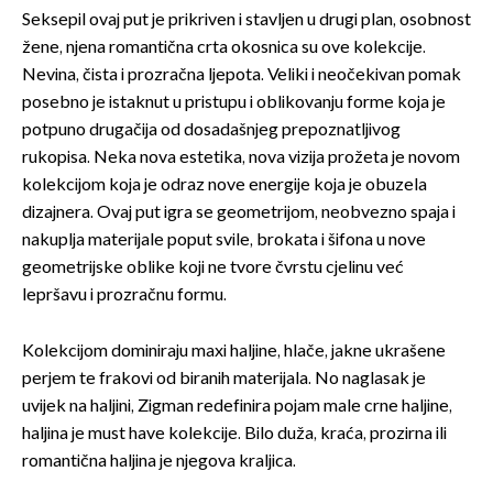
Seksepil ovaj put je prikriven i stavljen u drugi plan, osobnost
žene, njena romantična crta okosnica su ove kolekcije.
Nevina, čista i prozračna ljepota. Veliki i neočekivan pomak
posebno je istaknut u pristupu i oblikovanju forme koja je
potpuno drugačija od dosadašnjeg prepoznatljivog
rukopisa. Neka nova estetika, nova vizija prožeta je novom
kolekcijom koja je odraz nove energije koja je obuzela
dizajnera. Ovaj put igra se geometrijom, neobvezno spaja i
nakuplja materijale poput svile, brokata i šifona u nove
geometrijske oblike koji ne tvore čvrstu cjelinu već
lepršavu i prozračnu formu.
Kolekcijom dominiraju maxi haljine, hlače, jakne ukrašene
perjem te frakovi od biranih materijala. No naglasak je
uvijek na haljini, Zigman redefinira pojam male crne haljine,
haljina je must have kolekcije. Bilo duža, kraća, prozirna ili
romantična haljina je njegova kraljica.