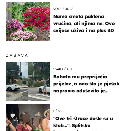
VOLE SUNCE
Nama smeta paklena
vrućina, ali njima ne: Ovo
cvijeće uživa i na plus 40
ZABAVA
SVAKA ČAST
Bahato mu prepriječio
prijelaz, a ono što je pješak
napravio oduševilo je
društvene mreže
UŽAS…
"Ove tri štrace došle su u
klub…": Splitska