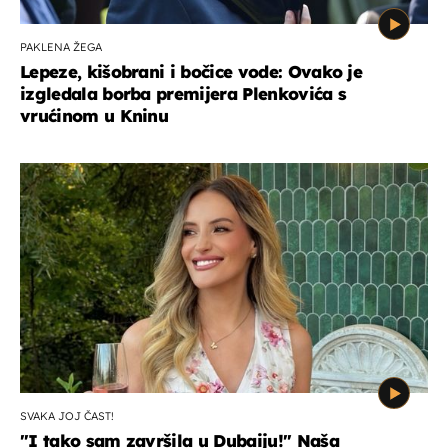
PAKLENA ŽEGA
Lepeze, kišobrani i bočice vode: Ovako je
izgledala borba premijera Plenkovića s
vrućinom u Kninu
SVAKA JOJ ČAST!
"I tako sam završila u Dubaiju!" Naša