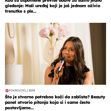
Kad su uspomene previše dobre za samo jedno
gledanje: Mali uređaj koji je još jednom oživio
trenutke s ple...
moda & ljepota
POKROVITELJ BIPA
Što je stvarno potrebno koži da zablista? Beauty
panel otvorio pitanja koja si i same često
postavljamo...