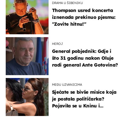
DRAMA U ŠIBENIKU
Thompson usred koncerta
iznenada prekinuo pjesmu:
"Zovite hitnu!"
HEROJ
General pobjednik: Gdje i
što 31 godinu nakon Oluje
radi general Ante Gotovina?
MEĐU UZVANICIMA
Sjećate se bivše misice koja
je postala političarka?
Pojavila se u Kninu i
privukla pažnju