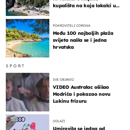
kupališta na koja lokalci u
miru dolaze roniti i skakati
u more
POKROVITELJ CORONA
Među 100 najboljih plaža
svijeta našla se i jedna
hrvatska
SPORT
SVE OBJAVIO
VIDEO Australac ošišao
Modrića i pokazao novu
Lukinu frizuru
ODLAZI
Umirovila se jedna od