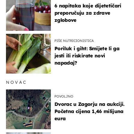
6 napitaka koje dijetetičari
preporučuju za zdrave
zglobove
PIŠE NUTRICIONISTICA
Poriluk i giht: Smijete li ga
jesti ili riskirate novi
napadaj?
NOVAC
POVOLJNO
Dvorac u Zagorju na aukciji.
Početna cijena 1,46 milijuna
eura