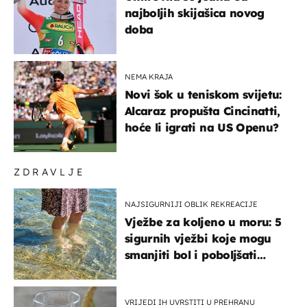
najboljih skijašica novog
doba
NEMA KRAJA
Novi šok u teniskom svijetu:
Alcaraz propušta Cincinatti,
hoće li igrati na US Openu?
ZDRAVLJE
NAJSIGURNIJI OBLIK REKREACIJE
Vježbe za koljeno u moru: 5
sigurnih vježbi koje mogu
smanjiti bol i poboljšati
pokretljivost
VRIJEDI IH UVRSTITI U PREHRANU