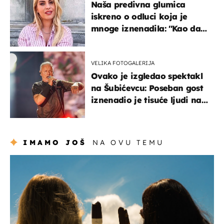
Naša predivna glumica
iskreno o odluci koja je
mnoge iznenadila: ''Kao da
mi je veliki teret pao s leđa''
VELIKA FOTOGALERIJA
Ovako je izgledao spektakl
na Šubićevcu: Poseban gost
iznenadio je tisuće ljudi na
Thompsonovu koncertu
IMAMO JOŠ
NA OVU TEMU
zdravlje & prehrana