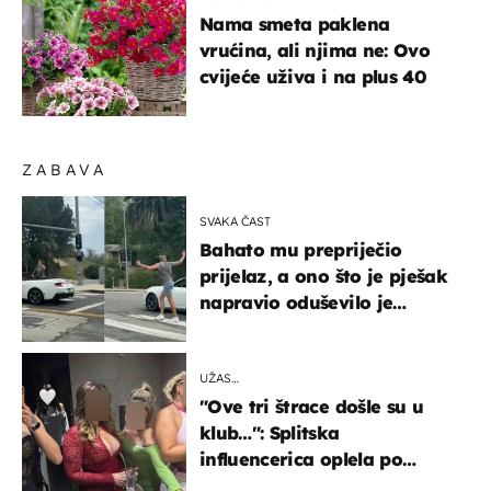
Nama smeta paklena
vrućina, ali njima ne: Ovo
cvijeće uživa i na plus 40
ZABAVA
SVAKA ČAST
Bahato mu prepriječio
prijelaz, a ono što je pješak
napravio oduševilo je
društvene mreže
UŽAS…
"Ove tri štrace došle su u
klub…": Splitska
influencerica oplela po
ženama zbog užasnog