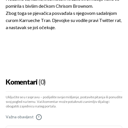
pomirila s bivšim dečkom Chrisom Brownom.
Zbog toga se pjevačica posvađala s njegovom sadašnjom
curom Karrueche Tran. Djevojke su vodile pravi Twitter rat,
a nastavak se još očekuje.
Komentari
(0)
Uključite se u raspravu – podijelite svoje mišljenje, postavite pitanja ili ponudite
svoj pogled na temu. Vaš komentar može potaknuti zanimljiv dijalog i
obogatiti zajednicu našeg portala.
Važna obavijest
!