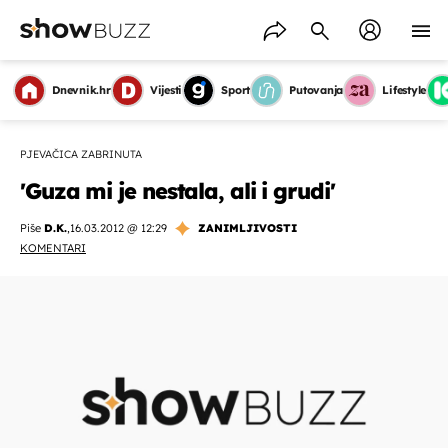
Dnevnik.hr
Vijesti
Sport
Putovanja
Lifestyle
PJEVAČICA ZABRINUTA
'Guza mi je nestala, ali i grudi'
Piše
D.K.
,
16.03.2012 @ 12:29
ZANIMLJIVOSTI
KOMENTARI
OMOGUĆI OBAVIJESTI