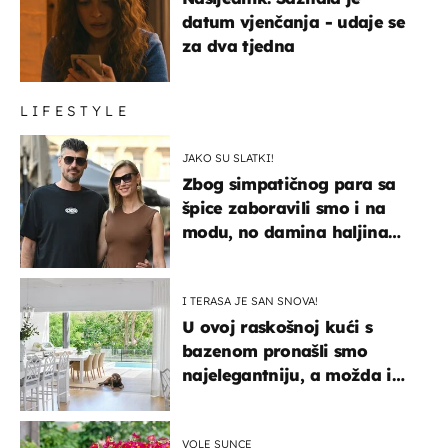
datum vjenčanja - udaje se
za dva tjedna
LIFESTYLE
JAKO SU SLATKI!
Zbog simpatičnog para sa
špice zaboravili smo i na
modu, no damina haljina
itekako nas se dojmila
I TERASA JE SAN SNOVA!
U ovoj raskošnoj kući s
bazenom pronašli smo
najelegantniju, a možda i
najljepšu bijelu kuhinju
VOLE SUNCE