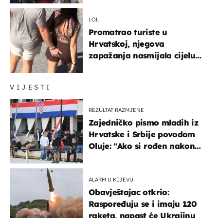
ponašanja
LOL
Promatrao turiste u
Hrvatskoj, njegova
zapažanja nasmijala cijelu
regiju
VIJESTI
REZULTAT RAZMJENE
Zajedničko pismo mladih iz
Hrvatske i Srbije povodom
Oluje: "Ako si rođen nakon
'95..."
ALARM U KIJEVU
Obavještajac otkrio:
Raspoređuju se i imaju 120
raketa, napast će Ukrajinu