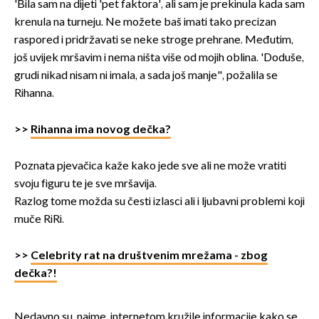
'Bila sam na dijeti 'pet faktora', ali sam je prekinula kada sam
krenula na turneju. Ne možete baš imati tako precizan
raspored i pridržavati se neke stroge prehrane. Međutim,
još uvijek mršavim i nema ništa više od mojih oblina. 'Doduše,
grudi nikad nisam ni imala, a sada još manje", požalila se
Rihanna.
>>
Rihanna ima novog dečka?
Poznata pjevačica kaže kako jede sve ali ne može vratiti
svoju figuru te je sve mršavija.
Razlog tome možda su česti izlasci ali i ljubavni problemi koji
muče RiRi.
>>
Celebrity rat na društvenim mrežama - zbog
dečka?!
Nedavno su, naime, internetom kružile informacije kako se