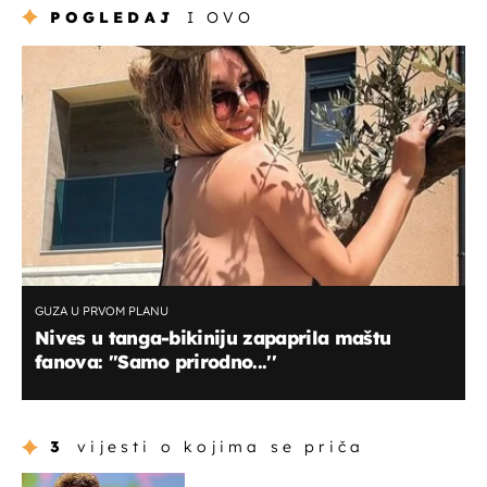
POGLEDAJ
I OVO
GUZA U PRVOM PLANU
Nives u tanga-bikiniju zapaprila maštu
fanova: ''Samo prirodno...''
3
vijesti o kojima se priča