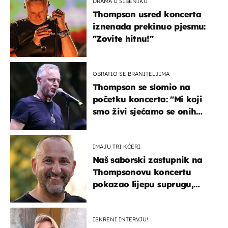
DRAMA U ŠIBENIKU
Thompson usred koncerta
iznenada prekinuo pjesmu:
"Zovite hitnu!"
OBRATIO SE BRANITELJIMA
Thompson se slomio na
početku koncerta: "Mi koji
smo živi sjećamo se onih
koji nisu..."
IMAJU TRI KĆERI
Naš saborski zastupnik na
Thompsonovu koncertu
pokazao lijepu suprugu,
koja godinama izbjegava
javnost
ISKRENI INTERVJU!