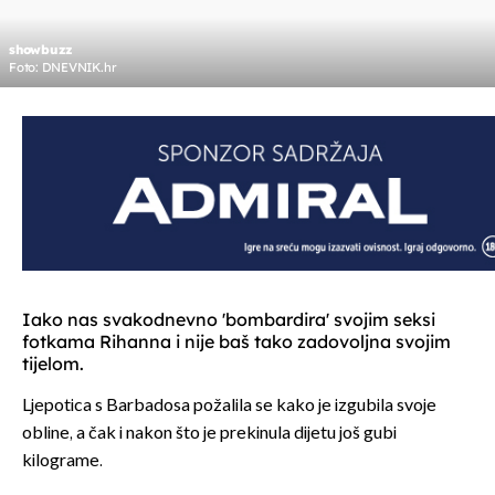
showbuzz
Foto: DNEVNIK.hr
Iako nas svakodnevno 'bombardira' svojim seksi
fotkama Rihanna i nije baš tako zadovoljna svojim
tijelom.
Ljepotica s Barbadosa požalila se kako je izgubila svoje
obline, a čak i nakon što je prekinula dijetu još gubi
kilograme.