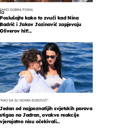
SAMO DOBRA PISMA
la
Poslušajte kako to zvuči kad Nina
Badrić i Jakov Jozinović zapjevaju
m
m
Oliverov hit!...
la
fa.
"KAO DA SU NOVAK ĐOKOVIĆ"
Jedan od najpoznatijih svjetskih parova
stigao na Jadran, ovakve reakcije
vjerojatno nisu očekivali...