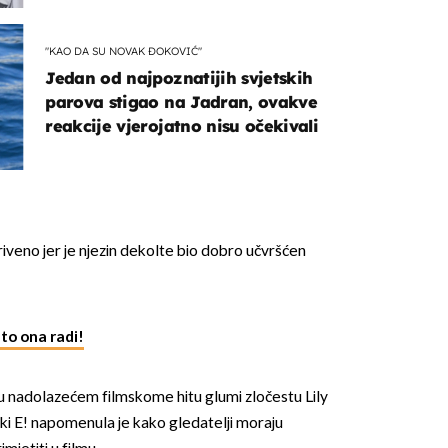
"KAO DA SU NOVAK ĐOKOVIĆ"
Jedan od najpoznatijih svjetskih
parova stigao na Jadran, ovakve
reakcije vjerojatno nisu očekivali
kriveno jer je njezin dekolte bio dobro učvršćen
to ona radi!
a u nadolazećem filmskome hitu glumi zločestu Lily
čki E! napomenula je kako gledatelji moraju