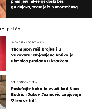
premijeru hit-serije došla bez
grudnjaka, znate je iz humorističnog
klasika
 se priča
NADMAŠENA OČEKIVANJA
Thompson ruši brojke i u
Vukovaru! Objavljeno koliko je
ulaznica prodano u kratkom
vremenu
SAMO DOBRA PISMA
Poslušajte kako to zvuči kad Nina
Badrić i Jakov Jozinović zapjevaju
Oliverov hit!