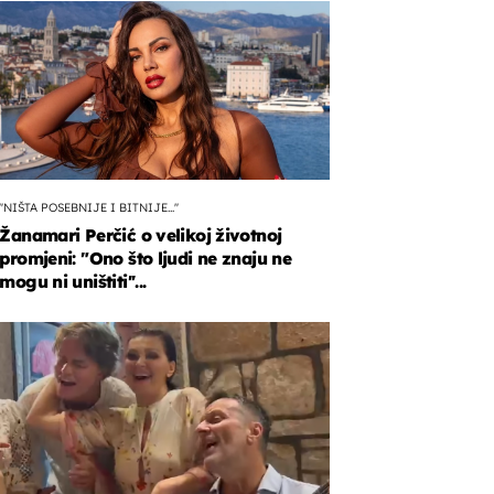
''NIŠTA POSEBNIJE I BITNIJE...''
Žanamari Perčić o velikoj životnoj
promjeni: "Ono što ljudi ne znaju ne
mogu ni uništiti''...