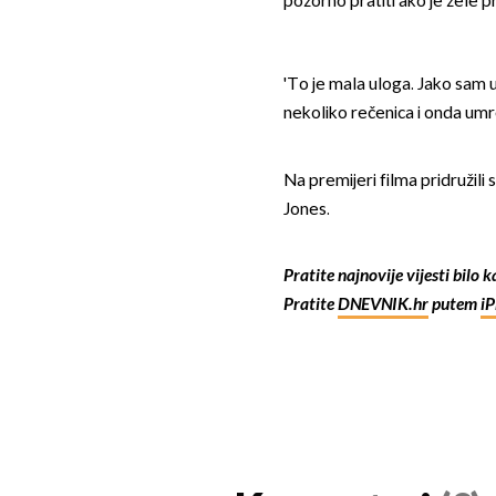
pozorno pratiti ako je žele pri
'To je mala uloga. Jako sam 
nekoliko rečenica i onda umre
Na premijeri filma pridružili 
Jones.
Pratite najnovije vijesti bilo 
Pratite
DNEVNIK.hr
putem
i