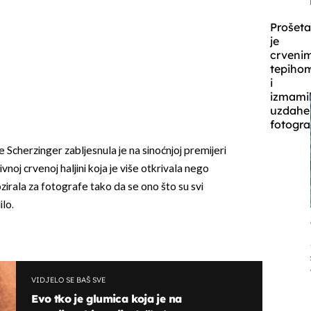
Prošeta
je
crveni
tepiho
i
izmami
uzdahe
fotogra
 Scherzinger zabljesnula je na sinoćnjoj premijeri
vnoj crvenoj haljini koja je više otkrivala nego
ozirala za fotografe tako da se ono što su svi
ilo.
VIDJELO SE BAŠ SVE
Evo tko je glumica koja je na