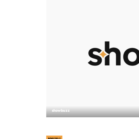
showbuzz
PODIJELI