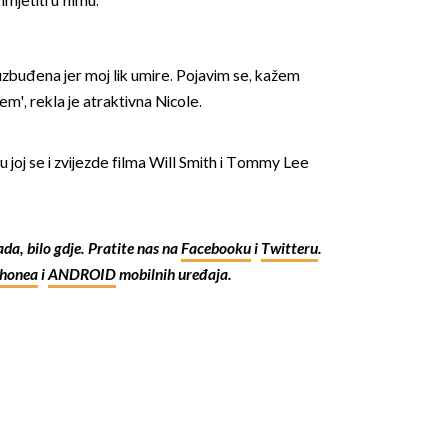
mjetiti u filmu.
uzbuđena jer moj lik umire. Pojavim se, kažem
m', rekla je atraktivna Nicole.
su joj se i zvijezde filma Will Smith i Tommy Lee
OMOGUĆI OBAVIJESTI
kada, bilo gdje. Pratite nas na
Facebooku
i
Twitteru
.
Phonea
i
ANDROID
mobilnih uređaja.