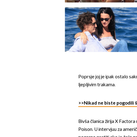
Poprsje joj je ipak ostalo sa
ljepljivim trakama.
>>Nikad ne biste pogodili š
Bivša članica žirija X Factor
Poison. U intervjuu za ameri