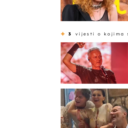
3
vijesti o kojima