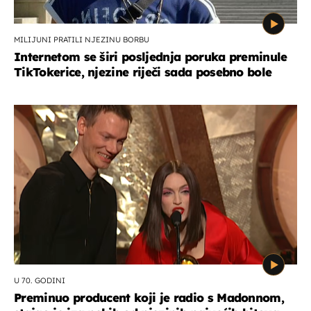
MILIJUNI PRATILI NJEZINU BORBU
Internetom se širi posljednja poruka preminule
TikTokerice, njezine riječi sada posebno bole
U 70. GODINI
Preminuo producent koji je radio s Madonnom,