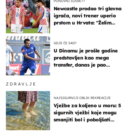
PONOVNI SUSRET?
Newcastle prodao tri glavna
igrača, novi trener uperio
prstom u Hrvata: "Želim
njega!"
GDJE ĆE SAD?
U Dinamu je prošle godine
predstavljen kao mega
transfer, danas je pao
najniže u karijeri
ZDRAVLJE
NAJSIGURNIJI OBLIK REKREACIJE
Vježbe za koljeno u moru: 5
sigurnih vježbi koje mogu
smanjiti bol i poboljšati
pokretljivost