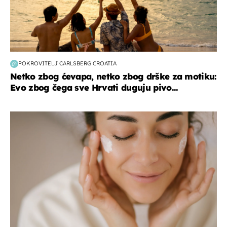
POKROVITELJ CARLSBERG CROATIA
Netko zbog ćevapa, netko zbog drške za motiku:
Evo zbog čega sve Hrvati duguju pivo...
moda & ljepota