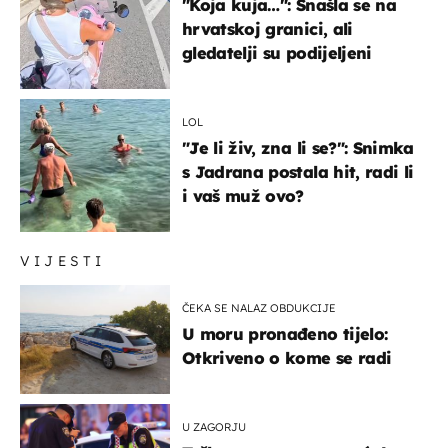
"Koja kuja…": Snašla se na
hrvatskoj granici, ali
gledatelji su podijeljeni
LOL
"Je li živ, zna li se?": Snimka
s Jadrana postala hit, radi li
i vaš muž ovo?
VIJESTI
ČEKA SE NALAZ OBDUKCIJE
U moru pronađeno tijelo:
Otkriveno o kome se radi
U ZAGORJU