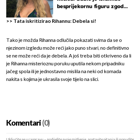
besprijekornu figuru zgodne
voditeljice
>>
Tata iskritizirao Rihannu: Debela si!
Tako je možda Rihanna odlučila pokazati svima da se o
njezinom izgledu može reći jako puno stvari, no definitivno
se ne može reći da je debela. A još treba biti otkriveno da li
je Rihanna misterioznu poruku uputila nekom pripadniku
jačeg spola ili je jednostavno mislila na neki od komada
nakita s kojima je ukrasila svoje tijelo na slici.
Komentari
(0)
Uključite se u raspravu – podijelite svoje mišljenje, postavite pitanja ili ponudite