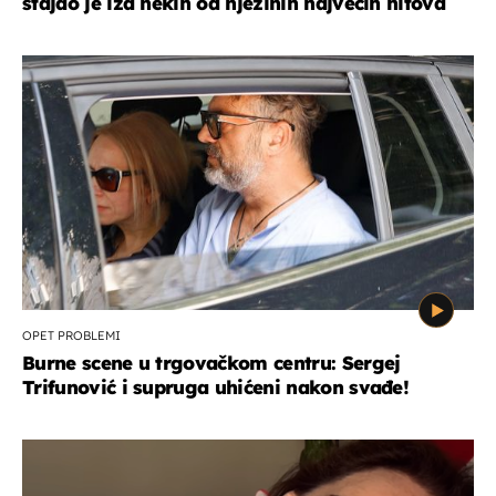
stajao je iza nekih od njezinih najvećih hitova
OPET PROBLEMI
Burne scene u trgovačkom centru: Sergej
Trifunović i supruga uhićeni nakon svađe!