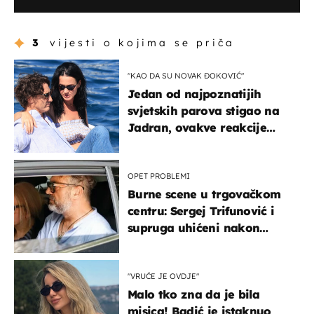
3
vijesti o kojima se priča
"KAO DA SU NOVAK ĐOKOVIĆ"
Jedan od najpoznatijih
svjetskih parova stigao na
Jadran, ovakve reakcije
vjerojatno nisu očekivali
OPET PROBLEMI
Burne scene u trgovačkom
centru: Sergej Trifunović i
supruga uhićeni nakon
svađe!
"VRUĆE JE OVDJE"
Malo tko zna da je bila
misica! Badić je istaknuo