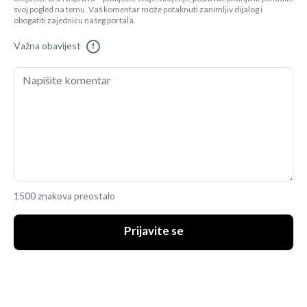
svoj pogled na temu. Vaš komentar može potaknuti zanimljiv dijalog i
obogatiti zajednicu našeg portala.
Važna obavijest
!
1500 znakova preostalo
Prijavite se