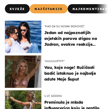
SVJEŽE
NAJČITANIJE
NAJKOMENTIRAN
"KAO DA SU NOVAK ĐOKOVIĆ"
Jedan od najpoznatijih
svjetskih parova stigao na
Jadran, ovakve reakcije
vjerojatno nisu očekivali
"UUUUUUFFFF"
Vau, koje noge! Ružičasti
badić istaknuo je najbolje
adute Maje Šuput
U 27. GODINI
Preminula je mlada
influencerica koju je pratilo