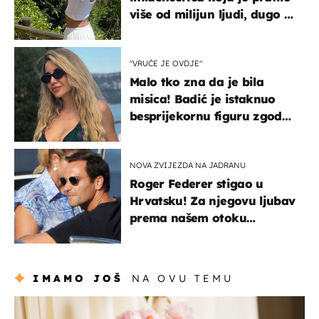
više od milijun ljudi, dugo se
borila s opakom bolešću
"VRUĆE JE OVDJE"
Malo tko zna da je bila
misica! Badić je istaknuo
besprijekornu figuru zgodne
voditeljice
NOVA ZVIJEZDA NA JADRANU
Roger Federer stigao u
Hrvatsku! Za njegovu ljubav
prema našem otoku
zaslužan je jedan poznati
Hrvat
IMAMO JOŠ
NA OVU TEMU
moda & ljepota