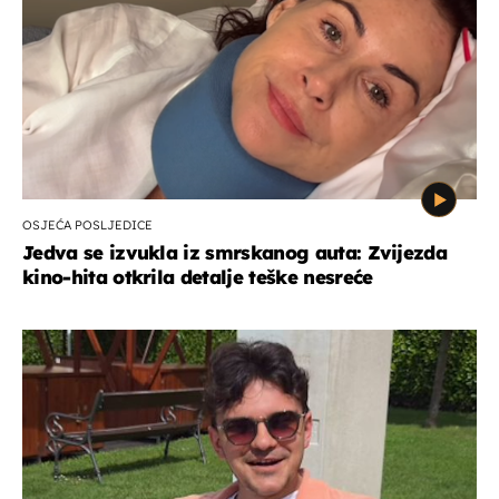
OSJEĆA POSLJEDICE
Jedva se izvukla iz smrskanog auta: Zvijezda
kino-hita otkrila detalje teške nesreće