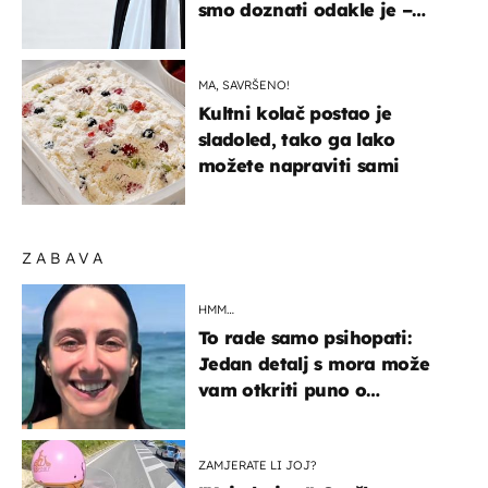
smo doznati odakle je –
košta samo 18 eura
MA, SAVRŠENO!
Kultni kolač postao je
sladoled, tako ga lako
možete napraviti sami
ZABAVA
HMM…
To rade samo psihopati:
Jedan detalj s mora može
vam otkriti puno o
prijateljima
ZAMJERATE LI JOJ?