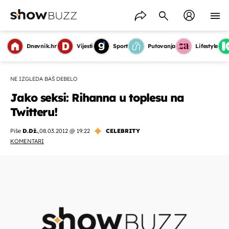
Dnevnik.hr
Vijesti
Sport
Putovanja
Lifestyle
NE IZGLEDA BAŠ DEBELO
Jako seksi: Rihanna u toplesu na
Twitteru!
Piše
D.Dž.
,
08.03.2012 @ 19:22
CELEBRITY
KOMENTARI
OMOGUĆI OBAVIJESTI