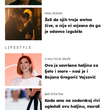
NASLJEDNIK
Želi da njih troje sretno
žive, a nije ni svjesna da ga
je odavno izgubila
LIFESTYLE
U NOJ NIJE VRUĆE
Ovo je savršena haljina za
ljeto i more - nosi je i
Bojana Gregorić Vejzović
BAŠ EFEKTNA
Kada smo na zadarskoj rivi
ugledali ovu haljinu, morali