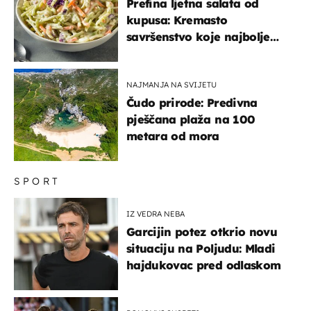
Prefina ljetna salata od
kupusa: Kremasto
savršenstvo koje najbolje
paše uz pečeno meso
NAJMANJA NA SVIJETU
Čudo prirode: Predivna
pješčana plaža na 100
metara od mora
SPORT
IZ VEDRA NEBA
Garcijin potez otkrio novu
situaciju na Poljudu: Mladi
hajdukovac pred odlaskom