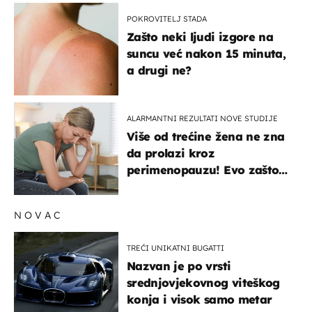
POKROVITELJ STADA
Zašto neki ljudi izgore na
suncu već nakon 15 minuta,
a drugi ne?
ALARMANTNI REZULTATI NOVE STUDIJE
Više od trećine žena ne zna
da prolazi kroz
perimenopauzu! Evo zašto
su simptomi toliko
zbunjujući
NOVAC
TREĆI UNIKATNI BUGATTI
Nazvan je po vrsti
srednjovjekovnog viteškog
konja i visok samo metar