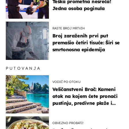
Teška prometna nesreća!
Jedna osoba poginula
RASTE BROJ MRTVIH
Broj zaraženih prvi put
premašio četiri tisuće: Širi se
smrtonosna epidemija
PUTOVANJA
VODIČ PO OTOKU
Veličanstveni Brač: Kameni
otok na kojem ćete pronaći
pustinju, predivne plaže i
uzbudljivu hranu
OBVEZNO PROBATI!