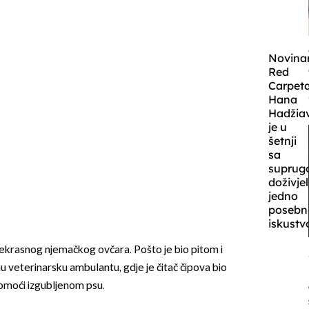
Novina
Red
Carpet
Hana
Hadžia
je u
šetnji
sa
supru
doživje
jedno
posebn
iskustv
prekrasnog njemačkog ovčara. Pošto je bio pitom i
u veterinarsku ambulantu, gdje je čitač čipova bio
pomoći izgubljenom psu.