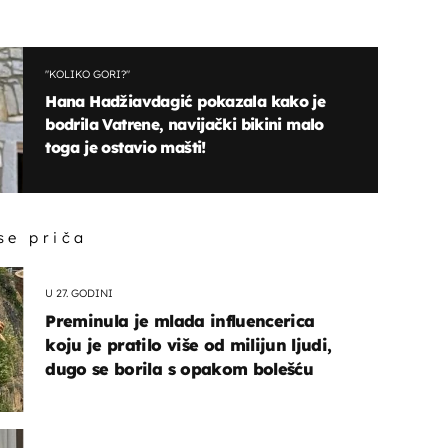
"KOLIKO GORI?"
Hana Hadžiavdagić pokazala kako je
bodrila Vatrene, navijački bikini malo
toga je ostavio mašti!
 se priča
U 27. GODINI
Preminula je mlada influencerica
koju je pratilo više od milijun ljudi,
dugo se borila s opakom bolešću