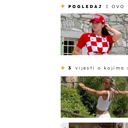
POGLEDAJ
I OVO
3
vijesti o kojima