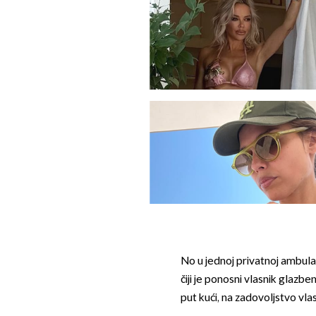
No u jednoj privatnoj ambulant
čiji je ponosni vlasnik glazb
put kući, na zadovoljstvo vlas