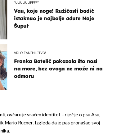
"UUUUUUFFFF"
Vau, koje noge! Ružičasti badić
istaknuo je najbolje adute Maje
Šuput
VRLO ZANIMLJIVO!
Franka Batelić pokazala što nosi
na more, bez ovoga ne može ni na
odmoru
i, ovčaru je vraćen identitet – riječ je o psu Asu,
enik Mario Rucner. Izgleda da je pas pronašao svoj
nika.