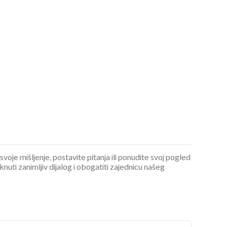
OMOGUĆI OBAVIJESTI
 svoje mišljenje, postavite pitanja ili ponudite svoj pogled
ti zanimljiv dijalog i obogatiti zajednicu našeg