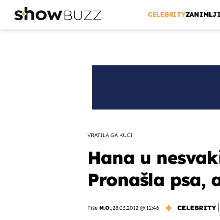
CELEBRITY
ZANIMLJ
VRATILA GA KUĆI
Hana u nesvakid
Pronašla psa, a
CELEBRITY
Piše
M.O.
,
28.03.2012 @ 12:46