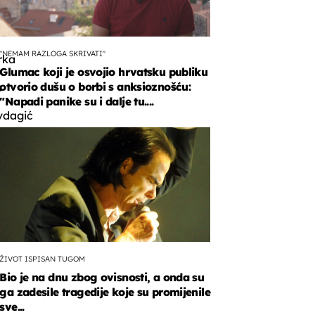
"NEMAM RAZLOGA SKRIVATI"
rka
Glumac koji je osvojio hrvatsku publiku
otvorio dušu o borbi s anksioznošću:
a
"Napadi panike su i dalje tu....
vdagić
gom
la
o
o.
ŽIVOT ISPISAN TUGOM
Bio je na dnu zbog ovisnosti, a onda su
ga zadesile tragedije koje su promijenile
sve...