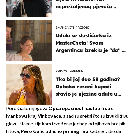
neprežaljenog pjevača
projurila špicom na dva
kotača
BAJKOVITI PRIZORI
Udala se slastičarka iz
MasterChefa! Svom
Argentincu izrekla je "da" u
rodnoj Hercegovini
PRKOSI VREMENU
Tko bi joj dao 58 godina?
Duboko rezani kupaći
stavio je njezine adute u
prvi plan
Pero Galić i njegova
Opća opasnost nastupili su u
Ivankovu kraj Vinkovaca
, a sad su sretni što su izvukli živu
glavu. Naime, tijekom izvođenja jednog od njihovih brojnih
hitova,
Pero Galić odlično je reagirao
kada je vidio da