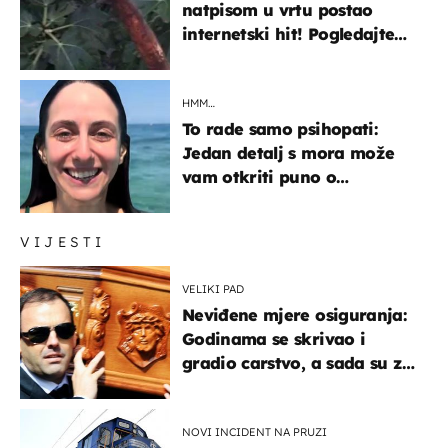
natpisom u vrtu postao
internetski hit! Pogledajte
što je napisao
HMM…
To rade samo psihopati:
Jedan detalj s mora može
vam otkriti puno o
prijateljima
VIJESTI
VELIKI PAD
Neviđene mjere osiguranja:
Godinama se skrivao i
gradio carstvo, a sada su za
njegovo izručenje naručili
posebno vozilo
NOVI INCIDENT NA PRUZI