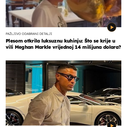
PAŽLJIVO ODABRANI DETALJI
Plesom otkrila luksuznu kuhinju: Što se krije u
vili Meghan Markle vrijednoj 14 milijuna dolara?