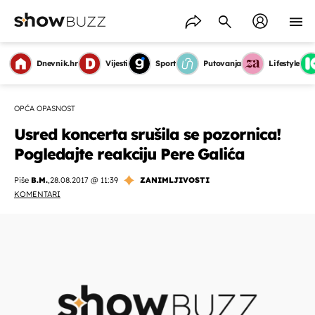
Dnevnik.hr
Vijesti
Sport
Putovanja
Lifestyle
OPĆA OPASNOST
Usred koncerta srušila se pozornica!
Pogledajte reakciju Pere Galića
Piše
B.M.
,
28.08.2017 @ 11:39
ZANIMLJIVOSTI
KOMENTARI
OMOGUĆI OBAVIJESTI