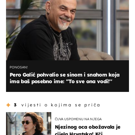
PONOSAN!
Pero Galić pohvalio se sinom i snahom koja
ima baš posebno ime: ''To sve ona vodi!''
3
vijesti o kojima se priča
ČUVA USPOMENU NA NJEGA
Njezinog oca obožavala je
cijela Hrvatska! Kći