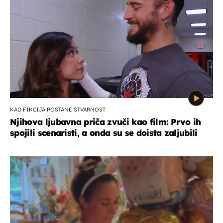
KAD FIKCIJA POSTANE STVARNOST
Njihova ljubavna priča zvuči kao film: Prvo ih
spojili scenaristi, a onda su se doista zaljubili