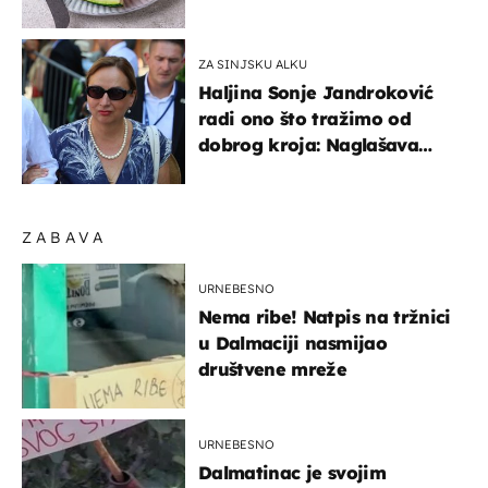
sigurno jesti?
ZA SINJSKU ALKU
Haljina Sonje Jandroković
radi ono što tražimo od
dobrog kroja: Naglašava
struk, a sada je i na
sniženju
ZABAVA
URNEBESNO
Nema ribe! Natpis na tržnici
u Dalmaciji nasmijao
društvene mreže
URNEBESNO
Dalmatinac je svojim