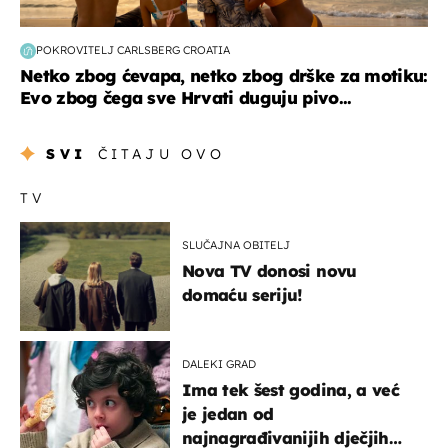
POKROVITELJ CARLSBERG CROATIA
Netko zbog ćevapa, netko zbog drške za motiku:
Evo zbog čega sve Hrvati duguju pivo...
SVI
ČITAJU OVO
TV
SLUČAJNA OBITELJ
Nova TV donosi novu
domaću seriju!
DALEKI GRAD
Ima tek šest godina, a već
je jedan od
najnagrađivanijih dječjih