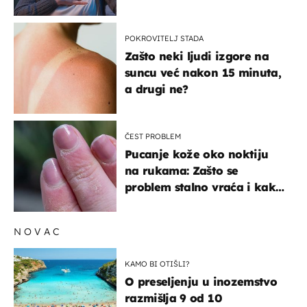
POKROVITELJ STADA
Zašto neki ljudi izgore na
suncu već nakon 15 minuta,
a drugi ne?
ČEST PROBLEM
Pucanje kože oko noktiju
na rukama: Zašto se
problem stalno vraća i kako
ga zaustaviti?
NOVAC
KAMO BI OTIŠLI?
O preseljenju u inozemstvo
razmišlja 9 od 10