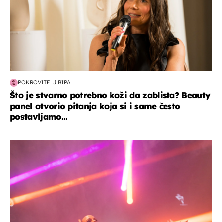
POKROVITELJ BIPA
Što je stvarno potrebno koži da zablista? Beauty
panel otvorio pitanja koja si i same često
postavljamo...
kultura & zabava