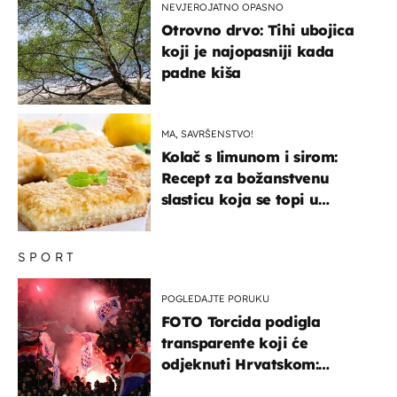
NEVJEROJATNO OPASNO
Otrovno drvo: Tihi ubojica
koji je najopasniji kada
padne kiša
MA, SAVRŠENSTVO!
Kolač s limunom i sirom:
Recept za božanstvenu
slasticu koja se topi u
ustima
SPORT
POGLEDAJTE PORUKU
FOTO Torcida podigla
transparente koji će
odjeknuti Hrvatskom:
Prozvali "moralne vertikale"