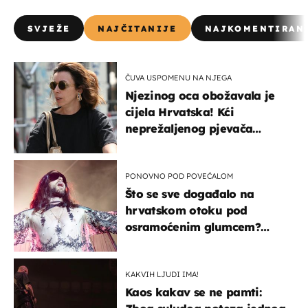
SVJEŽE
NAJČITANIJE
NAJKOMENTIRAN
ČUVA USPOMENU NA NJEGA
Njezinog oca obožavala je
cijela Hrvatska! Kći
neprežaljenog pjevača
projurila špicom na dva
kotača
PONOVNO POD POVEĆALOM
Što se sve događalo na
hrvatskom otoku pod
osramoćenim glumcem?
Bizarni prizori i danas
izazivaju nevjericu
KAKVIH LJUDI IMA!
Kaos kakav se ne pamti: