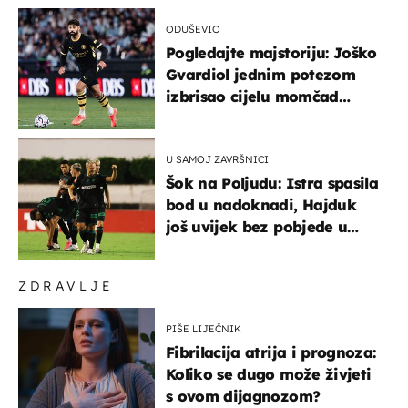
ODUŠEVIO
Pogledajte majstoriju: Joško
Gvardiol jednim potezom
izbrisao cijelu momčad
Atletica
U SAMOJ ZAVRŠNICI
Šok na Poljudu: Istra spasila
bod u nadoknadi, Hajduk
još uvijek bez pobjede u
HNL-u
ZDRAVLJE
PIŠE LIJEČNIK
Fibrilacija atrija i prognoza:
Koliko se dugo može živjeti
s ovom dijagnozom?