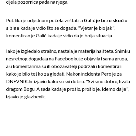
cijela pozornica pada na njega.
Publika je odjednom počela vrištati, a
Galić je brzo skočio
s bine
kada je vidio što se događa. "Vjetar je bio jak",
komentirao je Galić kada je vidio da je bolja situacija.
Iako je izgledalo strašno, nastala je materijalna šteta. Snimku
nesretnog događaja na Facebooku je objavila i sama grupa,
a u komentarima su ih obožavatelji podržali i komentirali
kako je bilo teško za gledati. Nakon incidenta Pero je za
DNEVNIK.hr izjavio kako su svi dobro. "Svi smo dobro, hvala
dragom Bogu. A sada kada je prošlo, prošlo je. Idemo dalje",
izjavio je glazbenik.