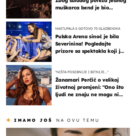
Zbog suludog poteza jednog
muškarca bend je bio
prisiljen prekinuti nastup
NASTUPALA S GOTOVO 70 GLAZBENIKA
Pulska Arena sinoć je bila
Severinina! Pogledajte
prizore sa spektakla koji je
rasprodan mjesec dana
ranije
''NIŠTA POSEBNIJE I BITNIJE...''
Žanamari Perčić o velikoj
životnoj promjeni: "Ono što
ljudi ne znaju ne mogu ni
uništiti''
IMAMO JOŠ
NA OVU TEMU
moda & ljepota