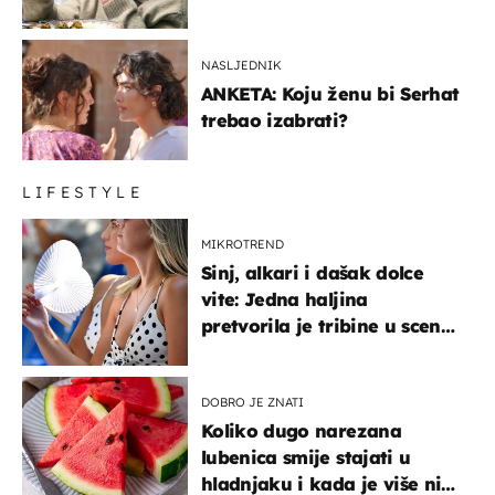
glumaca
NASLJEDNIK
ANKETA: Koju ženu bi Serhat
trebao izabrati?
LIFESTYLE
MIKROTREND
Sinj, alkari i dašak dolce
vite: Jedna haljina
pretvorila je tribine u scenu
iz talijanskog filma
DOBRO JE ZNATI
Koliko dugo narezana
lubenica smije stajati u
hladnjaku i kada je više nije