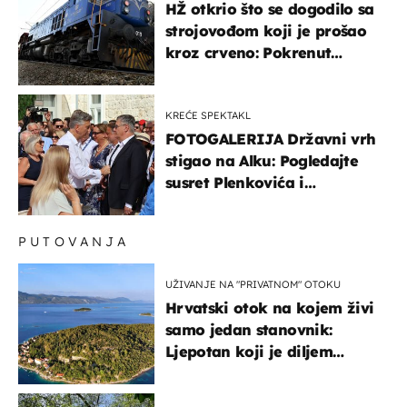
HŽ otkrio što se dogodilo sa
strojovođom koji je prošao
kroz crveno: Pokrenut
inspekcijski nadzor
KREĆE SPEKTAKL
FOTOGALERIJA Državni vrh
stigao na Alku: Pogledajte
susret Plenkovića i
Milanovića
PUTOVANJA
UŽIVANJE NA "PRIVATNOM" OTOKU
Hrvatski otok na kojem živi
samo jedan stanovnik:
Ljepotan koji je diljem
svijeta poznat po svojem
"bijelom zlatu"