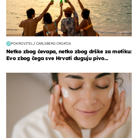
POKROVITELJ CARLSBERG CROATIA
Netko zbog ćevapa, netko zbog drške za motiku:
Evo zbog čega sve Hrvati duguju pivo...
moda & ljepota