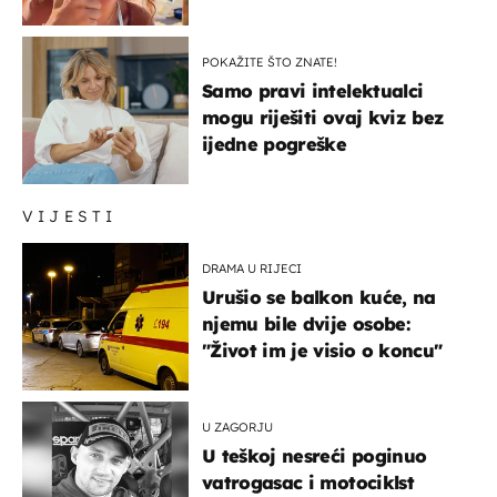
POKAŽITE ŠTO ZNATE!
Samo pravi intelektualci
mogu riješiti ovaj kviz bez
ijedne pogreške
VIJESTI
DRAMA U RIJECI
Urušio se balkon kuće, na
njemu bile dvije osobe:
"Život im je visio o koncu"
U ZAGORJU
U teškoj nesreći poginuo
vatrogasac i motociklst