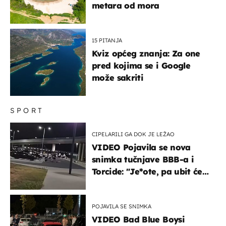
metara od mora
15 PITANJA
Kviz općeg znanja: Za one
pred kojima se i Google
može sakriti
SPORT
CIPELARILI GA DOK JE LEŽAO
VIDEO Pojavila se nova
snimka tučnjave BBB-a i
Torcide: "Je*ote, pa ubit će
ga!"
POJAVILA SE SNIMKA
VIDEO Bad Blue Boysi