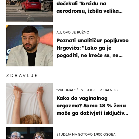
dočekali Torcidu na
aerodromu, izbila velika
masovna tučnjava
AU, OVO JE RUŽNO
Poznati analitičar popljuvao
Hrgovića: "Lako ga je
pogoditi, ne kreće se, ne
koristi noge..."
ZDRAVLJE
"VRHUNAC" ŽENSKOG SEKSUALNOG
ISKUSTVA
Kako do vaginalnog
orgazma? Samo 18 % žena
može ga doživjeti isključivo
na ovaj način
STUDIJA NA GOTOVO 1.900 OSOBA