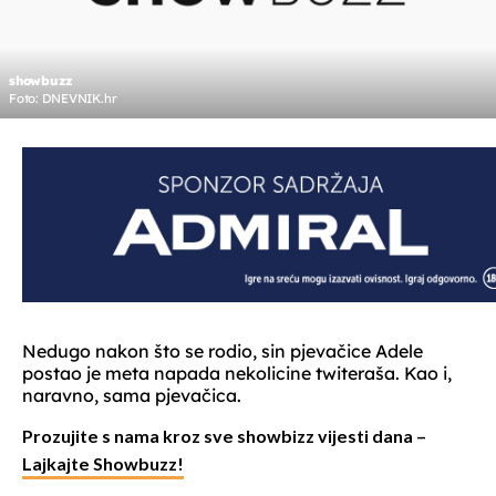
showbuzz
Foto: DNEVNIK.hr
Nedugo nakon što se rodio, sin pjevačice Adele
postao je meta napada nekolicine twiteraša. Kao i,
naravno, sama pjevačica.
Prozujite s nama kroz sve showbizz vijesti dana –
Lajkajte Showbuzz!