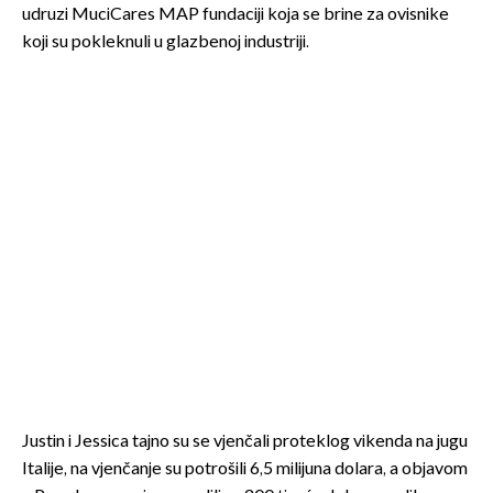
udruzi MuciCares MAP fundaciji koja se brine za ovisnike
koji su pokleknuli u glazbenoj industriji.
Justin i Jessica tajno su se vjenčali proteklog vikenda na jugu
Italije, na vjenčanje su potrošili 6,5 milijuna dolara, a objavom