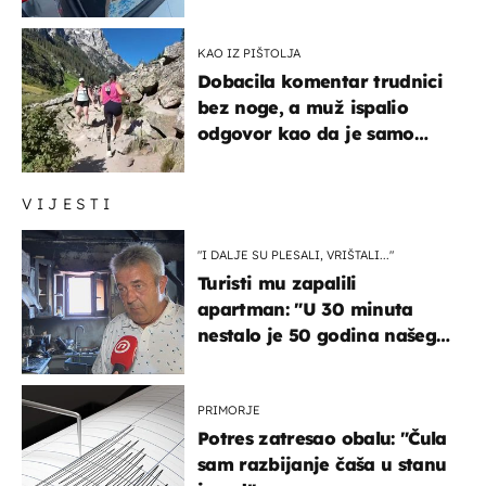
društvenim mrežama
KAO IZ PIŠTOLJA
Dobacila komentar trudnici
bez noge, a muž ispalio
odgovor kao da je samo
čekao…
VIJESTI
"I DALJE SU PLESALI, VRIŠTALI..."
Turisti mu zapalili
apartman: "U 30 minuta
nestalo je 50 godina našeg
života, supruga i ja ne
možemo oka sklopiti"
PRIMORJE
Potres zatresao obalu: "Čula
sam razbijanje čaša u stanu