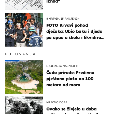
iznad"
8 MRTVIH, 15 RANJENIH
FOTO Krvavi pohod
dječaka: Ubio baku i djeda
pa upao u školu i likvidirao
pet nastavnika
PUTOVANJA
NAJMANJA NA SVIJETU
Čudo prirode: Predivna
pješčana plaža na 100
metara od mora
MRAČNO DOBA
Ovako se živjelo u doba