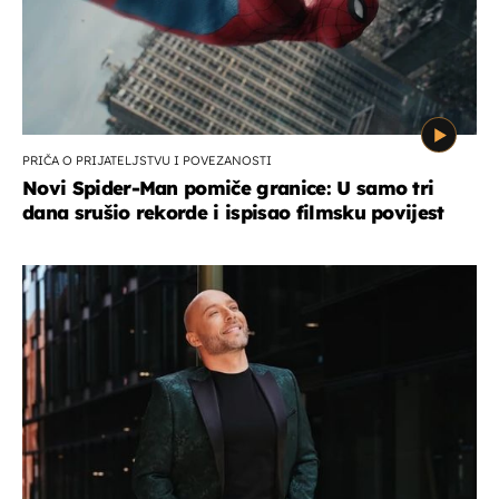
PRIČA O PRIJATELJSTVU I POVEZANOSTI
Novi Spider-Man pomiče granice: U samo tri
dana srušio rekorde i ispisao filmsku povijest