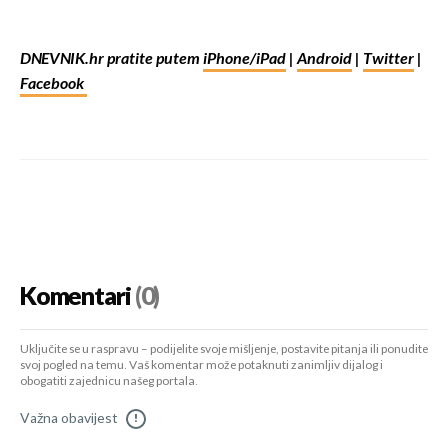
DNEVNIK.hr pratite putem
iPhone/iPad
|
Android
|
Twitter
|
Facebook
Komentari
(0)
Uključite se u raspravu – podijelite svoje mišljenje, postavite pitanja ili ponudite
svoj pogled na temu. Vaš komentar može potaknuti zanimljiv dijalog i
obogatiti zajednicu našeg portala.
Važna obavijest
!