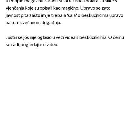
u People magazinu zaradili su 300 tisuća dolara za slike s
vjenčanja koje su opisali kao magično. Upravo se zato
javnost pita zašto im je trebala 'šala' o beskućnicima upravo
na tom svečanom događaju.
Justin se još nije oglasio u vezi videa s beskućnicima. O čemu
se radi, pogledajte u videu.