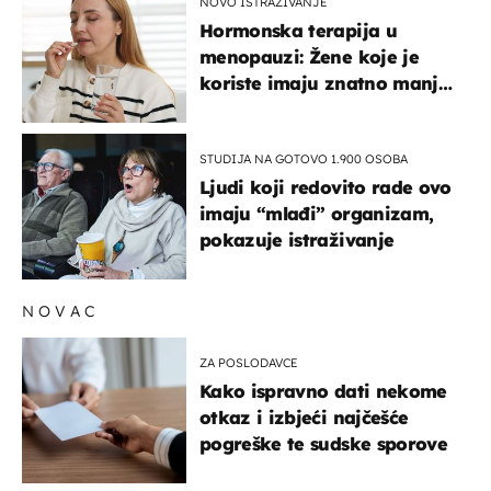
NOVO ISTRAŽIVANJE
Hormonska terapija u
menopauzi: Žene koje je
koriste imaju znatno manji
rizik od ovoga
STUDIJA NA GOTOVO 1.900 OSOBA
Ljudi koji redovito rade ovo
imaju “mlađi” organizam,
pokazuje istraživanje
NOVAC
ZA POSLODAVCE
Kako ispravno dati nekome
otkaz i izbjeći najčešće
pogreške te sudske sporove