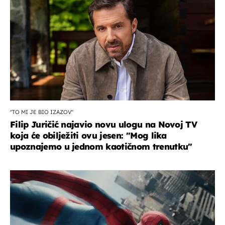
''TO MI JE BIO IZAZOV''
Filip Juričić najavio novu ulogu na Novoj TV
koja će obilježiti ovu jesen: ''Mog lika
upoznajemo u jednom kaotičnom trenutku''