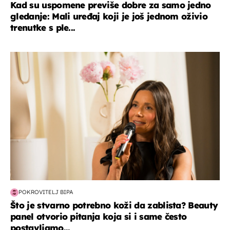
Kad su uspomene previše dobre za samo jedno
gledanje: Mali uređaj koji je još jednom oživio
trenutke s ple...
moda & ljepota
POKROVITELJ BIPA
Što je stvarno potrebno koži da zablista? Beauty
panel otvorio pitanja koja si i same često
postavljamo...