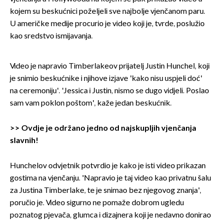
kojem su beskućnici poželjeli sve najbolje vjenčanom paru.
U američke medije procurio je video koji je, tvrde, poslužio
kao sredstvo ismijavanja.
Video je napravio Timberlakeov prijatelj Justin Hunchel, koji
je snimio beskućnike i njihove izjave 'kako nisu uspjeli doć'
na ceremoniju'. 'Jessica i Justin, nismo se dugo vidjeli. Poslao
sam vam poklon poštom', kaže jedan beskućnik.
>>
Ovdje je održano jedno od najskupljih vjenčanja
slavnih!
Hunchelov odvjetnik potvrdio je kako je isti video prikazan
gostima na vjenčanju. 'Napravio je taj video kao privatnu šalu
za Justina Timberlake, te je snimao bez njegovog znanja',
poručio je. Video sigurno ne pomaže dobrom ugledu
poznatog pjevača, glumca i dizajnera koji je nedavno donirao