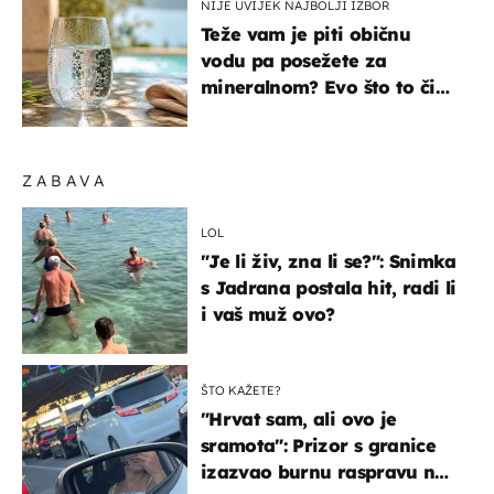
NIJE UVIJEK NAJBOLJI IZBOR
Teže vam je piti običnu
vodu pa posežete za
mineralnom? Evo što to čini
organizmu
ZABAVA
LOL
"Je li živ, zna li se?": Snimka
s Jadrana postala hit, radi li
i vaš muž ovo?
ŠTO KAŽETE?
"Hrvat sam, ali ovo je
sramota": Prizor s granice
izazvao burnu raspravu na