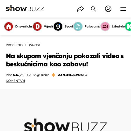
Dnevnik.hr
Vijesti
Sport
Putovanja
Lifestyle
PROCURIO U JAVNOST
Na skupom vjenčanju pokazali video s
beskućnicima kao zabavu!
Piše
S.K.
,
25.10.2012 @ 10:02
ZANIMLJIVOSTI
KOMENTARI
OMOGUĆI OBAVIJESTI