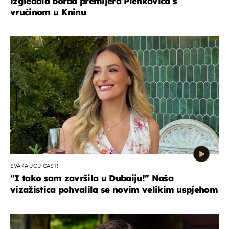
izgledala borba premijera Plenkovića s
vrućinom u Kninu
SVAKA JOJ ČAST!
"I tako sam završila u Dubaiju!" Naša
vizažistica pohvalila se novim velikim uspjehom