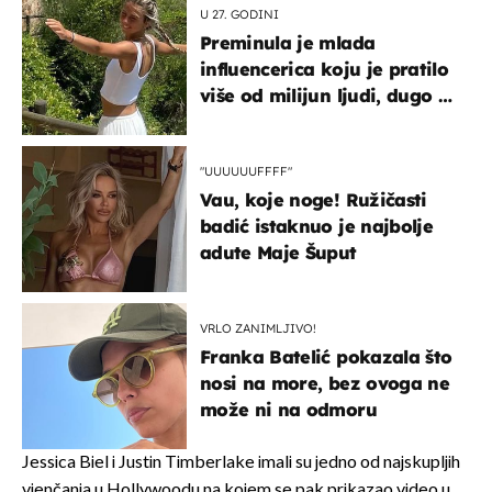
U 27. GODINI
Preminula je mlada
influencerica koju je pratilo
više od milijun ljudi, dugo se
borila s opakom bolešću
"UUUUUUFFFF"
Vau, koje noge! Ružičasti
badić istaknuo je najbolje
adute Maje Šuput
VRLO ZANIMLJIVO!
Franka Batelić pokazala što
nosi na more, bez ovoga ne
može ni na odmoru
Jessica Biel i Justin Timberlake imali su jedno od najskupljih
vjenčanja u Hollywoodu na kojem se pak prikazao video u