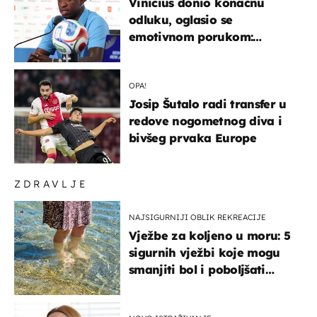
Vinicius donio konačnu
odluku, oglasio se
emotivnom porukom:
"Hvala vam svima"
OPA!
Josip Šutalo radi transfer u
redove nogometnog diva i
bivšeg prvaka Europe
ZDRAVLJE
NAJSIGURNIJI OBLIK REKREACIJE
Vježbe za koljeno u moru: 5
sigurnih vježbi koje mogu
smanjiti bol i poboljšati
pokretljivost