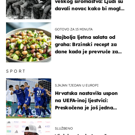
velikog siromaštva: Ljudi su
davali novac kako bi mogli
spavati na konopcima
GOTOVO ZA 15 MINUTA
Najbolja ljetna salata od
graha: Brzinski recept za
dane kada je prevruće za
kuhanje
SPORT
SJAJAN TJEDAN U EUROPI
Hrvatska nastavila uspon
na UEFA-inoj ljestvici:
Preskočena je još jedna
država
SLUŽBENO