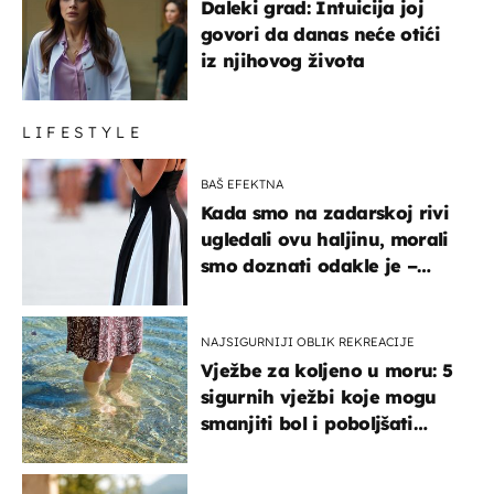
Daleki grad: Intuicija joj
govori da danas neće otići
iz njihovog života
LIFESTYLE
BAŠ EFEKTNA
Kada smo na zadarskoj rivi
ugledali ovu haljinu, morali
smo doznati odakle je –
košta samo 18 eura
NAJSIGURNIJI OBLIK REKREACIJE
Vježbe za koljeno u moru: 5
sigurnih vježbi koje mogu
smanjiti bol i poboljšati
pokretljivost