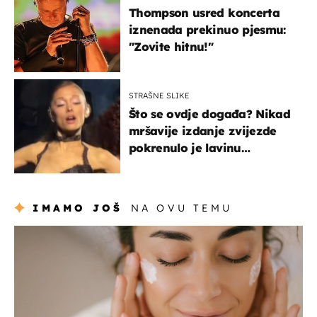
Thompson usred koncerta
iznenada prekinuo pjesmu:
"Zovite hitnu!"
STRAŠNE SLIKE
Što se ovdje događa? Nikad
mršavije izdanje zvijezde
pokrenulo je lavinu
zabrinutih komentara
IMAMO JOŠ
NA OVU TEMU
moda & ljepota