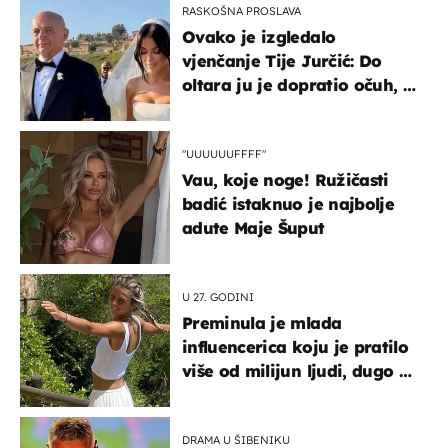
RASKOŠNA PROSLAVA
Ovako je izgledalo
vjenčanje Tije Jurčić: Do
oltara ju je dopratio očuh, a
slavilo se uz Olivera i Rozgu
"UUUUUUFFFF"
Vau, koje noge! Ružičasti
badić istaknuo je najbolje
adute Maje Šuput
U 27. GODINI
Preminula je mlada
influencerica koju je pratilo
više od milijun ljudi, dugo se
borila s opakom bolešću
DRAMA U ŠIBENIKU