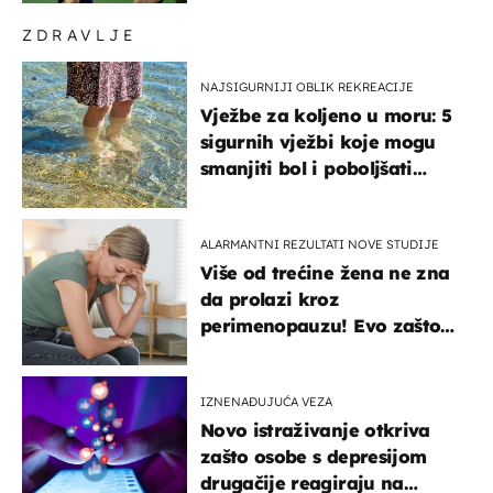
ZDRAVLJE
NAJSIGURNIJI OBLIK REKREACIJE
Vježbe za koljeno u moru: 5
sigurnih vježbi koje mogu
smanjiti bol i poboljšati
pokretljivost
ALARMANTNI REZULTATI NOVE STUDIJE
Više od trećine žena ne zna
da prolazi kroz
perimenopauzu! Evo zašto
su simptomi toliko
zbunjujući
IZNENAĐUJUĆA VEZA
Novo istraživanje otkriva
zašto osobe s depresijom
drugačije reagiraju na