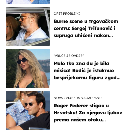
vjerojatno nisu očekivali
OPET PROBLEMI
Burne scene u trgovačkom
centru: Sergej Trifunović i
supruga uhićeni nakon
svađe!
"VRUĆE JE OVDJE"
Malo tko zna da je bila
misica! Badić je istaknuo
besprijekornu figuru zgodne
voditeljice
NOVA ZVIJEZDA NA JADRANU
Roger Federer stigao u
Hrvatsku! Za njegovu ljubav
prema našem otoku
zaslužan je jedan poznati