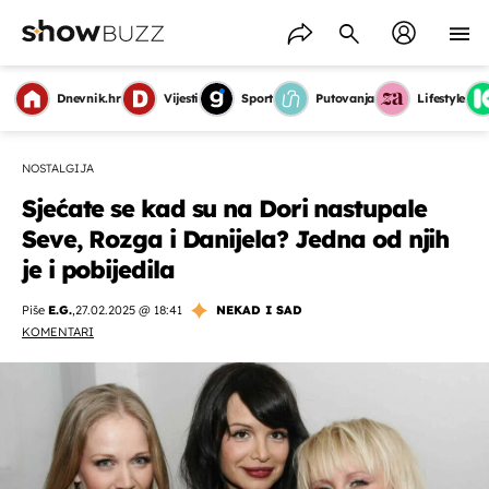
Dnevnik.hr
Vijesti
Sport
Putovanja
Lifestyle
NOSTALGIJA
Sjećate se kad su na Dori nastupale
Seve, Rozga i Danijela? Jedna od njih
je i pobijedila
Piše
E.G.
,
27.02.2025 @ 18:41
NEKAD I SAD
KOMENTARI
OMOGUĆI OBAVIJESTI