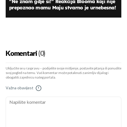
''Ne znam gdje si!'' Reakcija Blooma koji nije
prepoznao mamu Maju stvarno je urnebesna!
Komentari
(0)
Uključite se u raspravu – podijelite svoje mišljenje, postavite pitanja ili ponudite
svoj pogled na temu. Vaš komentar može potaknuti zanimljiv dijalog i
obogatiti zajednicu našeg portala.
Važna obavijest
!