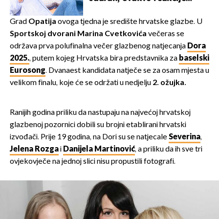
vjerojatno nisu očekivali
Grad
Opatija
ovoga tjedna je središte hrvatske glazbe. U
Sportskoj dvorani Marina Cvetkovića
večeras se
održava prva polufinalna večer glazbenog natjecanja
Dora
2025.
, putem kojeg Hrvatska bira predstavnika za
baselski
Eurosong
. Dvanaest kandidata natječe se za osam mjesta u
velikom finalu, koje će se održati u nedjelju
2. ožujka.
Ranijih godina priliku da nastupaju na najvećoj hrvatskoj
glazbenoj pozornici dobili su brojni etablirani hrvatski
izvođači. Prije 19 godina, na Dori su se natjecale
Severina
,
Jelena Rozga
i
Danijela Martinović
, a priliku da ih sve tri
ovjekovječe na jednoj slici nisu propustili fotografi.