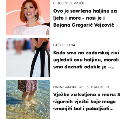
U NOJ NIJE VRUĆE
Ovo je savršena haljina za
ljeto i more - nosi je i
Bojana Gregorić Vejzović
BAŠ EFEKTNA
Kada smo na zadarskoj rivi
ugledali ovu haljinu, morali
smo doznati odakle je –
košta samo 18 eura
NAJSIGURNIJI OBLIK REKREACIJE
Vježbe za koljeno u moru: 5
sigurnih vježbi koje mogu
smanjiti bol i poboljšati
pokretljivost