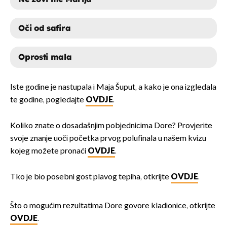
Oči od safira
Oprosti mala
MOJA ŠTIKLA
Iste godine je nastupala i Maja Šuput, a kako je ona izgledala
te godine, pogledajte
OVDJE
.
NE ZOVI ME MARIJA
Koliko znate o dosadašnjim pobjednicima Dore? Provjerite
OČI OD SAFIRA
svoje znanje uoči početka prvog polufinala u našem kvizu
kojeg možete pronaći
OVDJE
.
OPROSTI MALA
Tko je bio posebni gost plavog tepiha, otkrijte
OVDJE
.
Što o mogućim rezultatima Dore govore kladionice, otkrijte
OVDJE
.