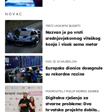
lajkove
NOVAC
TREĆI UNIKATNI BUGATTI
Nazvan je po vrsti
srednjovjekovnog viteškog
konja i visok samo metar
OVO JE 10 NAJBOLJIH
Europske dionice dosegnule
su rekordne razine
POKROVITELJ PHILIP MORRIS ZAGREB
Digitalna rješenja za
stvarne probleme: Dva
hrvatska projekta dobila