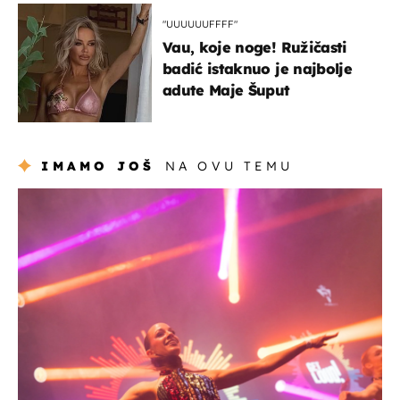
Hrvat
"UUUUUUFFFF"
Vau, koje noge! Ružičasti
badić istaknuo je najbolje
adute Maje Šuput
IMAMO JOŠ
NA OVU TEMU
kultura & zabava