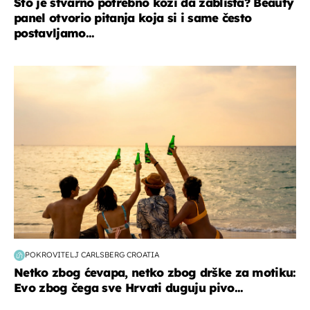
Što je stvarno potrebno koži da zablista? Beauty
panel otvorio pitanja koja si i same često
postavljamo...
zanimljivosti
POKROVITELJ CARLSBERG CROATIA
Netko zbog ćevapa, netko zbog drške za motiku:
Evo zbog čega sve Hrvati duguju pivo...