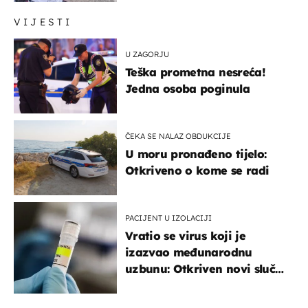
VIJESTI
U ZAGORJU
Teška prometna nesreća!
Jedna osoba poginula
ČEKA SE NALAZ OBDUKCIJE
U moru pronađeno tijelo:
Otkriveno o kome se radi
PACIJENT U IZOLACIJI
Vratio se virus koji je
izazvao međunarodnu
uzbunu: Otkriven novi slučaj
u Europi