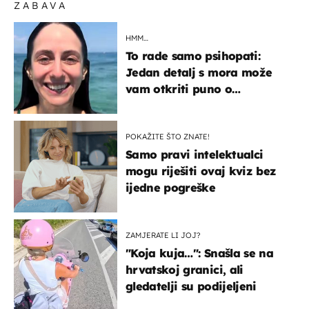
ZABAVA
HMM…
To rade samo psihopati:
Jedan detalj s mora može
vam otkriti puno o
prijateljima
POKAŽITE ŠTO ZNATE!
Samo pravi intelektualci
mogu riješiti ovaj kviz bez
ijedne pogreške
ZAMJERATE LI JOJ?
"Koja kuja…": Snašla se na
hrvatskoj granici, ali
gledatelji su podijeljeni