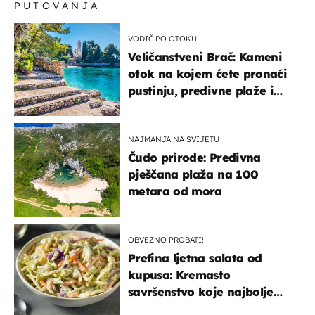
PUTOVANJA
VODIČ PO OTOKU
Veličanstveni Brač: Kameni
otok na kojem ćete pronaći
pustinju, predivne plaže i
uzbudljivu hranu
NAJMANJA NA SVIJETU
Čudo prirode: Predivna
pješčana plaža na 100
metara od mora
OBVEZNO PROBATI!
Prefina ljetna salata od
kupusa: Kremasto
savršenstvo koje najbolje
paše uz pečeno meso