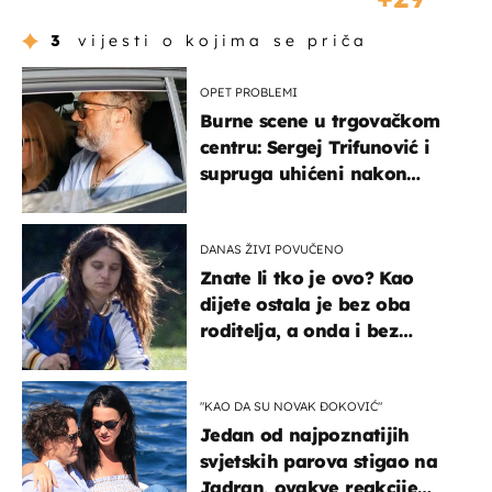
3
vijesti o kojima se priča
OPET PROBLEMI
Burne scene u trgovačkom
centru: Sergej Trifunović i
supruga uhićeni nakon
svađe!
DANAS ŽIVI POVUČENO
Znate li tko je ovo? Kao
dijete ostala je bez oba
roditelja, a onda i bez
milijuna koje je trebala
naslijediti
"KAO DA SU NOVAK ĐOKOVIĆ"
Jedan od najpoznatijih
svjetskih parova stigao na
Jadran, ovakve reakcije