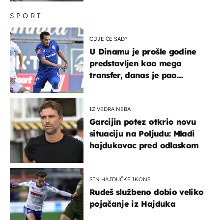
SPORT
GDJE ĆE SAD?
U Dinamu je prošle godine
predstavljen kao mega
transfer, danas je pao
najniže u karijeri
IZ VEDRA NEBA
Garcijin potez otkrio novu
situaciju na Poljudu: Mladi
hajdukovac pred odlaskom
SIN HAJDUČKE IKONE
Rudeš službeno dobio veliko
pojačanje iz Hajduka