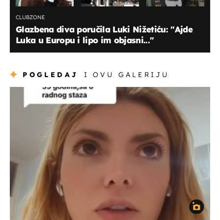
CLUBZONE
Glazbena diva poručila Luki Nižetiću: ''Ajde
Luka u Europu i lipo im objasni...''
POGLEDAJ
I OVU GALERIJU