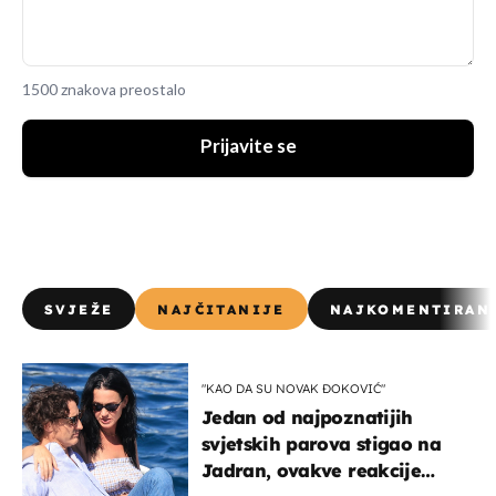
1500 znakova preostalo
Prijavite se
SVJEŽE
NAJČITANIJE
NAJKOMENTIRAN
"KAO DA SU NOVAK ĐOKOVIĆ"
Jedan od najpoznatijih
svjetskih parova stigao na
Jadran, ovakve reakcije