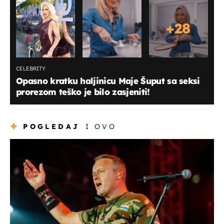
+
28
CELEBRITY
Opasno kratku haljinicu Maje Šuput sa seksi
prorezom teško je bilo zasjeniti!
POGLEDAJ
I OVO