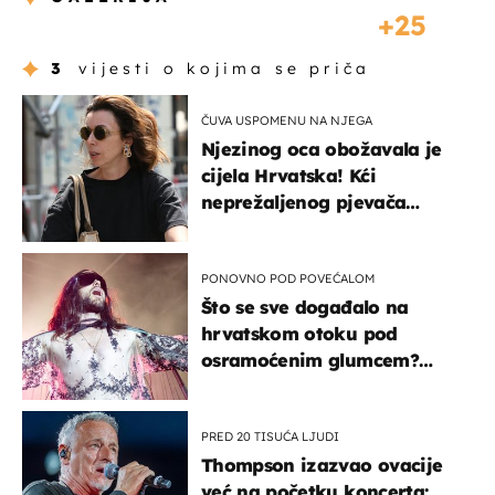
25
3
vijesti o kojima se priča
ČUVA USPOMENU NA NJEGA
Njezinog oca obožavala je
cijela Hrvatska! Kći
neprežaljenog pjevača
projurila špicom na dva
kotača
PONOVNO POD POVEĆALOM
Što se sve događalo na
hrvatskom otoku pod
osramoćenim glumcem?
Bizarni prizori i danas
izazivaju nevjericu
PRED 20 TISUĆA LJUDI
Thompson izazvao ovacije
već na početku koncerta: