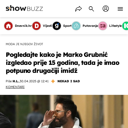
Dnevnik.hr
Vijesti
Sport
Putovanja
Lifestyle
MODA JE NJEGOV ŽIVOT
Pogledajte kako je Marko Grubnić
izgledao prije 15 godina, tada je imao
potpuno drugačiji imidž
Piše
H.L.
,
30.04.2025 @ 12:41
NEKAD I SAD
KOMENTARI
OMOGUĆI OBAVIJESTI