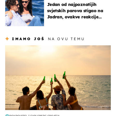
Jedan od najpoznatijih
svjetskih parova stigao na
Jadran, ovakve reakcije
vjerojatno nisu očekivali
IMAMO JOŠ
NA OVU TEMU
zanimljivosti