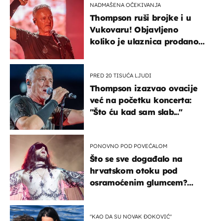
NADMAŠENA OČEKIVANJA
Thompson ruši brojke i u
Vukovaru! Objavljeno
koliko je ulaznica prodano
u kratkom vremenu
PRED 20 TISUĆA LJUDI
Thompson izazvao ovacije
već na početku koncerta:
"Što ću kad sam slab..."
PONOVNO POD POVEĆALOM
Što se sve događalo na
hrvatskom otoku pod
osramoćenim glumcem?
Bizarni prizori i danas
izazivaju nevjericu
"KAO DA SU NOVAK ĐOKOVIĆ"