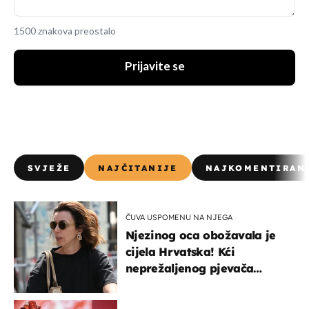
1500 znakova preostalo
Prijavite se
SVJEŽE
NAJČITANIJE
NAJKOMENTIRAN
ČUVA USPOMENU NA NJEGA
Njezinog oca obožavala je
cijela Hrvatska! Kći
neprežaljenog pjevača
projurila špicom na dva
kotača