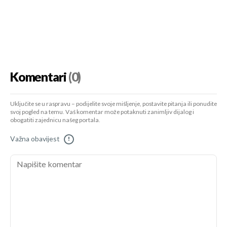
Komentari
(0)
Uključite se u raspravu – podijelite svoje mišljenje, postavite pitanja ili ponudite
svoj pogled na temu. Vaš komentar može potaknuti zanimljiv dijalog i
obogatiti zajednicu našeg portala.
Važna obavijest
!