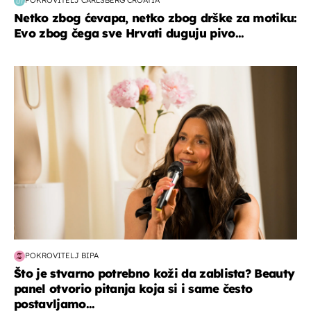
POKROVITELJ CARLSBERG CROATIA
Netko zbog ćevapa, netko zbog drške za motiku:
Evo zbog čega sve Hrvati duguju pivo...
moda & ljepota
POKROVITELJ BIPA
Što je stvarno potrebno koži da zablista? Beauty
panel otvorio pitanja koja si i same često
postavljamo...