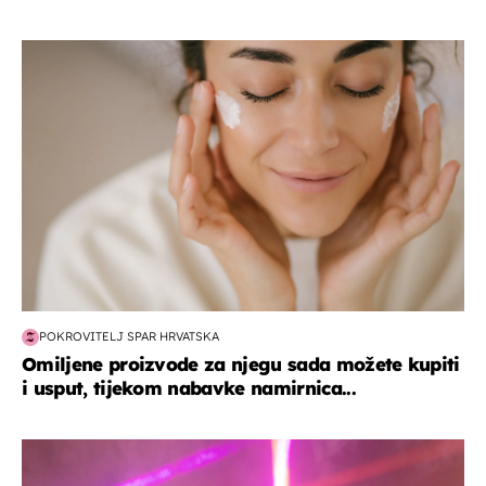
moda & ljepota
POKROVITELJ SPAR HRVATSKA
Omiljene proizvode za njegu sada možete kupiti
i usput, tijekom nabavke namirnica...
kultura & zabava