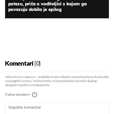
potezu, priča o voditeljici s kojom ga
povezuju dobila je epilog
Komentari
(0)
Uključite se u raspravu – podijelite svoje mišljenje, postavite pitanja ili ponudite
svoj pogled na temu. Vaš komentar može potaknuti zanimljiv dijalog i
obogatiti zajednicu našeg portala.
Važna obavijest
!