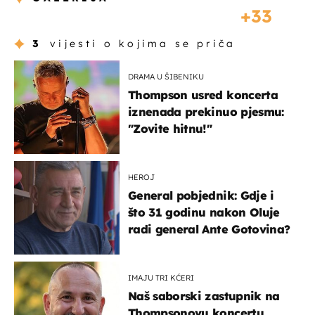
33
3
vijesti o kojima se priča
DRAMA U ŠIBENIKU
Thompson usred koncerta
iznenada prekinuo pjesmu:
"Zovite hitnu!"
HEROJ
General pobjednik: Gdje i
što 31 godinu nakon Oluje
radi general Ante Gotovina?
IMAJU TRI KĆERI
Naš saborski zastupnik na
Thompsonovu koncertu