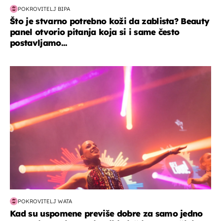
POKROVITELJ BIPA
Što je stvarno potrebno koži da zablista? Beauty
panel otvorio pitanja koja si i same često
postavljamo...
kultura & zabava
POKROVITELJ WATA
Kad su uspomene previše dobre za samo jedno