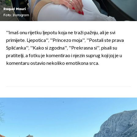
Raquel Mauri
Foto: Instagram
''Imaš onu rijetku ljepotu koja ne traži pažnju, ali je svi
primijete. Ljepotica'', ''Princezo moja'', ''Postali ste prava
Splićanka'', ''Kako si zgodna'', ''Prekrasna si'', pisali su
pratitelji, a fotku je komentirao i njezin suprug koji joj je u
komentaru ostavio nekoliko emotikona srca.