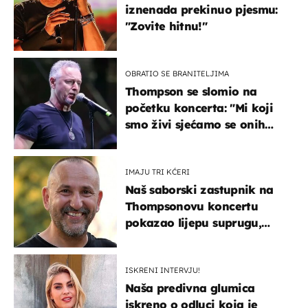
iznenada prekinuo pjesmu:
"Zovite hitnu!"
OBRATIO SE BRANITELJIMA
Thompson se slomio na
početku koncerta: "Mi koji
smo živi sjećamo se onih
koji nisu..."
IMAJU TRI KĆERI
Naš saborski zastupnik na
Thompsonovu koncertu
pokazao lijepu suprugu,
koja godinama izbjegava
javnost
ISKRENI INTERVJU!
Naša predivna glumica
iskreno o odluci koja je