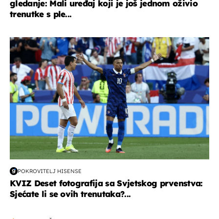
gledanje: Mali uređaj koji je još jednom oživio
trenutke s ple...
svjetsko prvenstvo 2026
POKROVITELJ HISENSE
KVIZ Deset fotografija sa Svjetskog prvenstva:
Sjećate li se ovih trenutaka?...