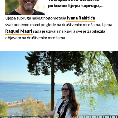
pokazao lijepu suprugu,
koja godinama izbjegava
javnost
Lijepa supruga našeg nogometaša
Ivana Rakitića
svakodnevno mami poglede na društvenim mrežama. Lijepa
Raquel Mauri
sada je uživala na kavi, a sve je zabilježila
objavom na društvenim mrežama.