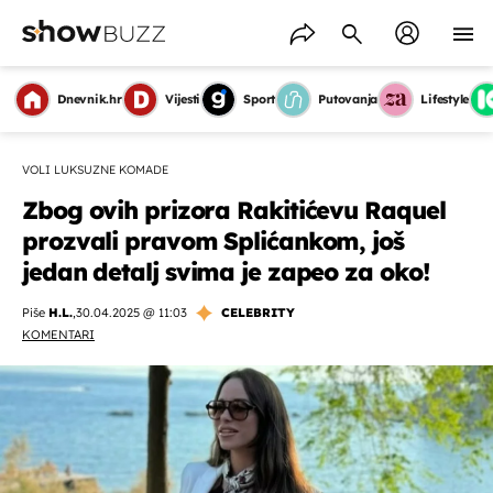
Dnevnik.hr
Vijesti
Sport
Putovanja
Lifestyle
VOLI LUKSUZNE KOMADE
Zbog ovih prizora Rakitićevu Raquel
prozvali pravom Splićankom, još
jedan detalj svima je zapeo za oko!
Piše
H.L.
,
30.04.2025 @ 11:03
CELEBRITY
KOMENTARI
OMOGUĆI OBAVIJESTI