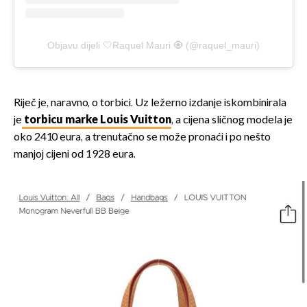
Objavu dijeli 🤍Raquel Mauri 🧿 (@raquel_mauri)
Riječ je, naravno, o torbici. Uz ležerno izdanje iskombinirala
je
torbicu marke Louis Vuitton
, a cijena sličnog modela je
oko 2410 eura, a trenutačno se može pronaći i po nešto
manjoj cijeni od 1928 eura.