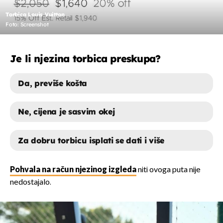
Torbica Louis Vuitton
Foto: Screenshot
Je li njezina torbica preskupa?
Da, previše košta
Ne, cijena je sasvim okej
Za dobru torbicu isplati se dati i više
DA, PREVIŠE KOŠTA
Pohvala na račun njezinog izgleda
niti ovoga puta nije
nedostajalo.
NE, CIJENA JE SASVIM OKEJ
ZA DOBRU TORBICU ISPLATI SE