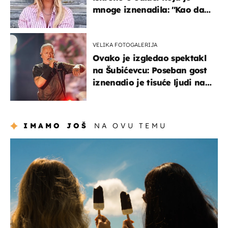
mnoge iznenadila: ''Kao da
mi je veliki teret pao s leđa''
VELIKA FOTOGALERIJA
Ovako je izgledao spektakl
na Šubićevcu: Poseban gost
iznenadio je tisuće ljudi na
Thompsonovu koncertu
IMAMO JOŠ
NA OVU TEMU
zdravlje & prehrana