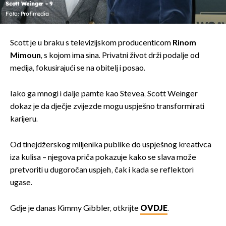
Scott Weinger - 9
Foto: Profimedia
Scott je u braku s televizijskom producenticom
Rinom
Mimoun
, s kojom ima sina. Privatni život drži podalje od
medija, fokusirajući se na obitelj i posao.
Iako ga mnogi i dalje pamte kao Stevea, Scott Weinger
dokaz je da dječje zvijezde mogu uspješno transformirati
karijeru.
Od tinejdžerskog miljenika publike do uspješnog kreativca
iza kulisa – njegova priča pokazuje kako se slava može
pretvoriti u dugoročan uspjeh, čak i kada se reflektori
ugase.
Gdje je danas Kimmy Gibbler, otkrijte
OVDJE
.