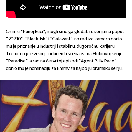
Osim u "Punoj kući", mogli smo ga gledati i u serijama poput
"90210", "Black-ish" i "Galavant", no rad iza kamera donio
mu je priznanje u industriji i stabilnu, dugoročnu karijeru.
Trenutno je izvršni producent i scenarist na Huluovoj seriji
"Paradise", a rad na četvrtoj epizodi "Agent Billy Pace"
donio mu je nominaciju za Emmy za najbolju dramsku seriju.