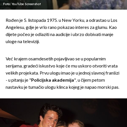
Foto: YouTube Screenshot
Rođen je 5. listopada 1975. u New Yorku, a odrastao u Los
Angelesu, gdje je vrlo rano pokazao interes za glumu. Kao
dijete počeo je odlaziti na audicije i ubrzo dobivati manje
uloge na televiziji.
Već krajem osamdesetih pojavljivao se u popularnim
serijama, gradeći iskustvo koje će mu uskoro otvoriti vrata
velikih projekata. Prvu ulogu imao je u jednoj slavnoj franšizi
- u pitanju je "
Policijska akademija
", u čijem petom
nastavku je tumačio ulogu klinca kojeg je napao morski pas.