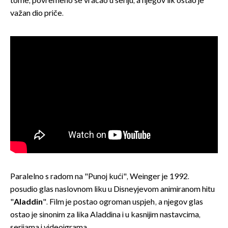
tome, povremeno se vraćao u seriju, a njegov lik ostao je
važan dio priče.
Paralelno s radom na "Punoj kući", Weinger je 1992.
posudio glas naslovnom liku u Disneyjevom animiranom hitu
"
Aladdin
". Film je postao ogroman uspjeh, a njegov glas
ostao je sinonim za lika Aladdina i u kasnijim nastavcima,
serijama i videoigrama.