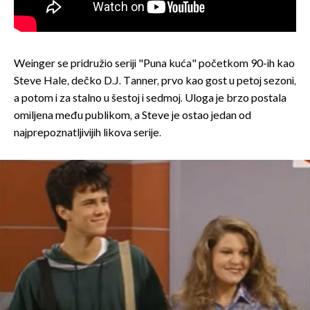
Weinger se pridružio seriji "Puna kuća" početkom 90-ih kao
Steve Hale, dečko D.J. Tanner, prvo kao gost u petoj sezoni,
a potom i za stalno u šestoj i sedmoj. Uloga je brzo postala
omiljena među publikom, a Steve je ostao jedan od
najprepoznatljivijih likova serije.