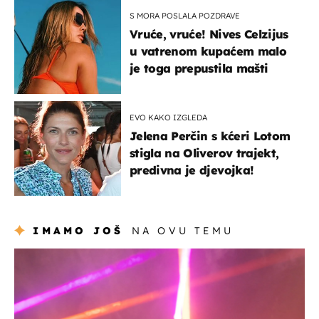
S MORA POSLALA POZDRAVE
Vruće, vruće! Nives Celzijus
u vatrenom kupaćem malo
je toga prepustila mašti
EVO KAKO IZGLEDA
Jelena Perčin s kćeri Lotom
stigla na Oliverov trajekt,
predivna je djevojka!
IMAMO JOŠ
NA OVU TEMU
kultura & zabava