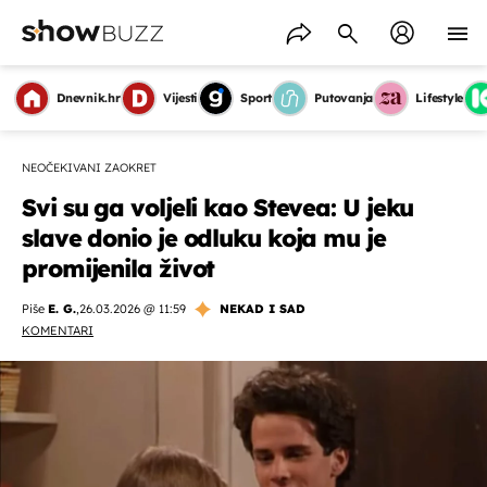
Dnevnik.hr
Vijesti
Sport
Putovanja
Lifestyle
NEOČEKIVANI ZAOKRET
Svi su ga voljeli kao Stevea: U jeku
slave donio je odluku koja mu je
promijenila život
Piše
E. G.
,
26.03.2026 @ 11:59
NEKAD I SAD
KOMENTARI
OMOGUĆI OBAVIJESTI