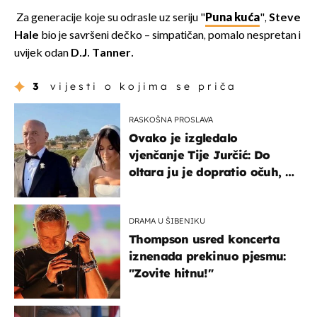
Za generacije koje su odrasle uz seriju "
Puna kuća
",
Steve
Hale
bio je savršeni dečko – simpatičan, pomalo nespretan i
uvijek odan
D.J. Tanner.
3
vijesti o kojima se priča
RASKOŠNA PROSLAVA
Ovako je izgledalo
vjenčanje Tije Jurčić: Do
oltara ju je dopratio očuh, a
slavilo se uz Olivera i Rozgu
DRAMA U ŠIBENIKU
Thompson usred koncerta
iznenada prekinuo pjesmu:
"Zovite hitnu!"