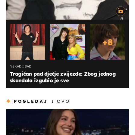
+
8
NEKAD I SAD
Tragičan pad dječje zvijezde: Zbog jednog
skandala izgubio je sve
POGLEDAJ
I OVO