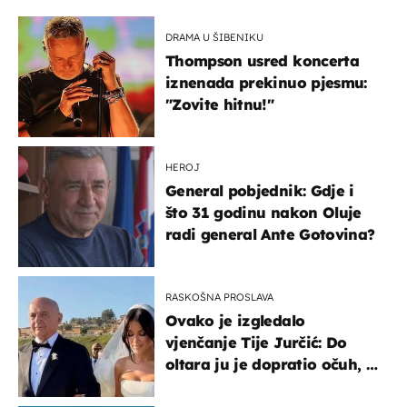
DRAMA U ŠIBENIKU
Thompson usred koncerta
iznenada prekinuo pjesmu:
"Zovite hitnu!"
HEROJ
General pobjednik: Gdje i
što 31 godinu nakon Oluje
radi general Ante Gotovina?
RASKOŠNA PROSLAVA
Ovako je izgledalo
vjenčanje Tije Jurčić: Do
oltara ju je dopratio očuh, a
slavilo se uz Olivera i Rozgu