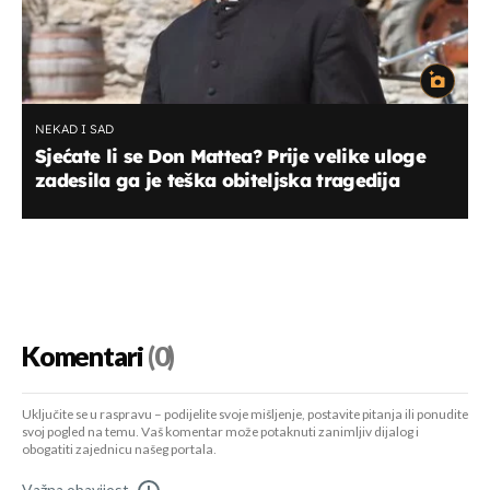
NEKAD I SAD
Sjećate li se Don Mattea? Prije velike uloge
zadesila ga je teška obiteljska tragedija
Komentari
(0)
Uključite se u raspravu – podijelite svoje mišljenje, postavite pitanja ili ponudite
svoj pogled na temu. Vaš komentar može potaknuti zanimljiv dijalog i
obogatiti zajednicu našeg portala.