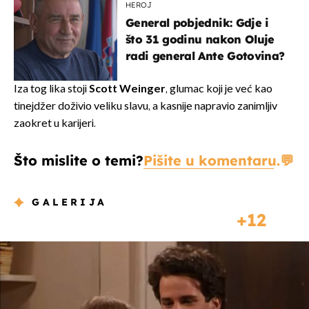
HEROJ
General pobjednik: Gdje i
što 31 godinu nakon Oluje
radi general Ante Gotovina?
Iza tog lika stoji
Scott Weinger
, glumac koji je već kao
tinejdžer doživio veliku slavu, a kasnije napravio zanimljiv
zaokret u karijeri.
Što mislite o temi?
Pišite u komentaru.
GALERIJA
12