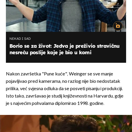
NEKAD I SAD
Borio se za život: Jedva je preživio stravičnu
nesreću poslije koje je bio u komi
Nakon završetka "Pune kuće", Weinger se sve manje
pojavljivao pred kamerama, no razlog nije bio nedostatak
prilika, već svjesna odluka da se posveti pisanju i produkciji.
Isto tako, završavao je studij književnosti na Harvardu, gdje
je s najvećim pohvalama diplomirao 1998. godine.