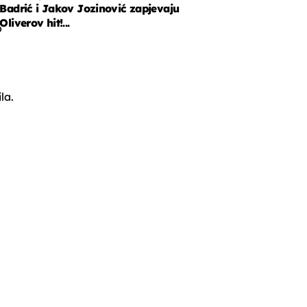
Badrić i Jakov Jozinović zapjevaju
Oliverov hit!...
o
la.