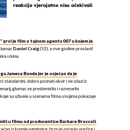
reakcije vjerojatno nisu očekivali
e"
prvi je film o tajnom agentu 007 u kojem je
glumac
Daniel Craig
(52), a ove godine proslavit
OMOGUĆI OBAVIJESTI
ska u kina.
gu Jamesa Bonda jer je osjećao da je
ć standardni, dobro poznati okvir i ne izlazi iz
enarij, glumac se predomislio i razveselio
 koje su uživale u scenama filma u kojima pokazuje
miti u filmu od producentice Barbare Broccoli
,
raćao iz kupnje namirnice, brzo je ostavio vrećice i