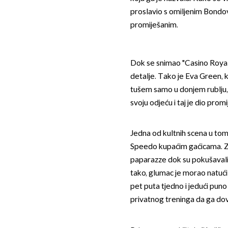
proslavio s omiljenim Bondo
promiješanim.
Dok se snimao "Casino Royale
detalje. Tako je Eva Green, k
tušem samo u donjem rublju, a
svoju odjeću i taj je dio prom
Jedna od kultnih scena u tom f
Speedo kupaćim gaćicama. Zbo
paparazze dok su pokušavali 
tako, glumac je morao natući 
pet puta tjedno i jedući puno
privatnog treninga da ga do