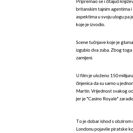
Pripremao se i čitajući knjiž
britanskim tajnim agentima i
aspektima u svoju ulogu pa j
koje je izvodio.
Scene tučnjave koje je gluma
izgubio dva zuba. Zbog toga 
zamijeni.
U film je uloženo 150 milijun
činjenica da su samo u jedno
Martin. Vrijednost svakog od n
jer je "Casino Royale" zaradi
To je dobar ishod s obzirom 
Londonu pojavile piratske ko