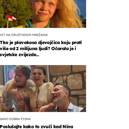
HIT NA DRUŠTVENIM MREŽAMA!
Tko je plavokosa djevojčica koju prati
o
više od 2 milijuna ljudi? Očarala je i
"
svjetske zvijezde...
a
u
SAMO DOBRA PISMA
Poslušajte kako to zvuči kad Nina