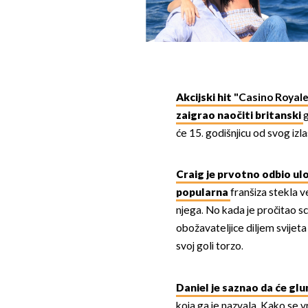
Akcijski hit
"Casino Royal
zaigrao naočiti britanski
će 15. godišnjicu od svog izla
Craig je prvotno odbio ulo
popularna
franšiza stekla ve
njega. No kada je pročitao sc
obožavateljice diljem svijeta
svoj goli torzo.
Daniel je saznao da će glu
koja ga je nazvala. Kako se v