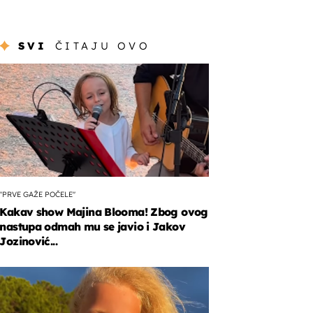
SVI
ČITAJU OVO
"PRVE GAŽE POČELE"
Kakav show Majina Blooma! Zbog ovog
nastupa odmah mu se javio i Jakov
Jozinović...