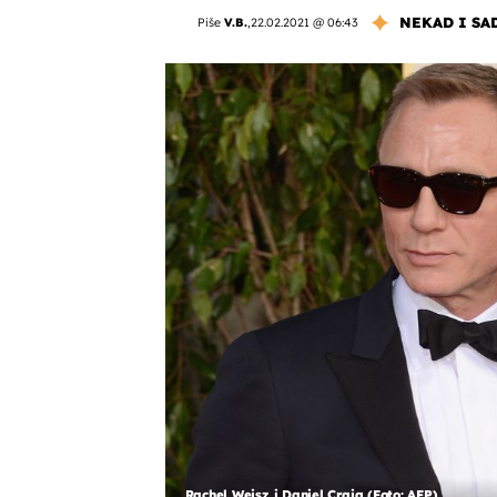
NEKAD I SA
Piše
V.B.
,
22.02.2021 @ 06:43
Rachel Weisz i Daniel Craig (Foto: AFP)