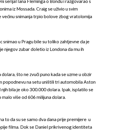
evni serijal Iana Fleminga o Bondu i razgovarao s
 onima iz Mossada. Craig se uživio u svim
e većinu snimanja trpio bolove zbog vratolomija
c snimao u Pragu bile su toliko zahtjevne da je
je njegov zubar doletio iz Londona da mu ih
a dolara, što ne zvuči puno kada se uzme u obzir
m popodnevu na setu uništili tri automobila Aston
jih bila je oko 300.000 dolara. Ipak, isplatilo se
o malo više od 606 milijuna dolara.
na to da su se samo dva dana prije premijere u
pije filma. Dok se Daniel prikrivenog identiteta