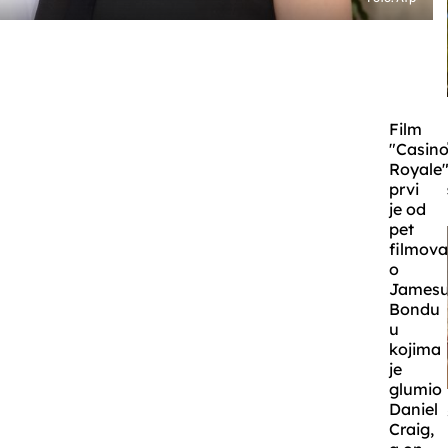
Film
"Casin
Royale
prvi
je od
pet
filmov
o
James
Bondu
u
kojima
je
glumio
Daniel
Craig,