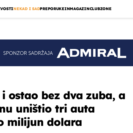
IVOSTI
NEKAD I SAD
PREPORUKE
INMAGAZIN
CLUBZONE
 i ostao bez dva zuba, a
u uništio tri auta
o milijun dolara