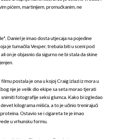
vim pićem, martinijem, promućkanim, ne
", Daniel je imao dosta utjecaja na pojedine
oja je tumačila Vesper, trebala biti u sceni pod
li on je objasnio da sigurno ne bi stala da skine
ijenjen.
ilmu postala je ona u kojoj Craig izlazi iz mora u
g nje je velik dio ekipe sa seta morao tjerati
snimiti fotografije seksi glumca. Kako bi izgledao
devet kilograma mišića, a to je učinio trenirajući
 proteina. Ostavio se i cigareta te je imao
vede u vrhunsku formu.