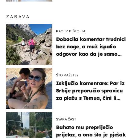
ZABAVA
KAO IZ PIŠTOLJA
Dobacila komentar trudnici
bez noge, a muž ispalio
odgovor kao da je samo
čekao…
ŠTO KAŽETE?
Isključio komentare: Par iz
Srbije preporučio spravicu
za plažu s Temua, čini li
vam se ovo sigurnim?
SVAKA ČAST
Bahato mu prepriječio
prijelaz, a ono što je pješak