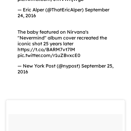
— Eric Alper (@ThatEricAlper)
September
24, 2016
The baby featured on Nirvana's
"Nevermind" album cover recreated the
iconic shot 25 years later
https://t.co/BARM7vt7lM
pic.twitter.com/r1uZBvxcE0
— New York Post (@nypost)
September 25,
2016