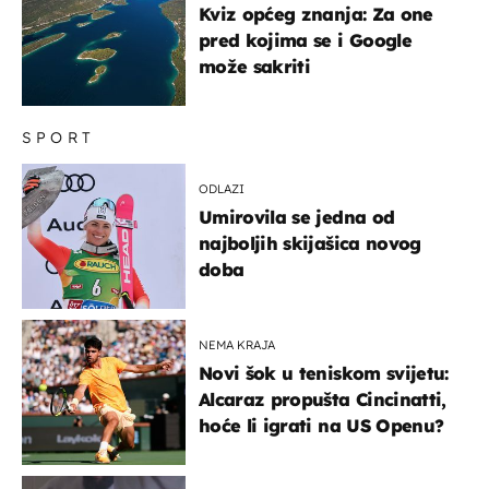
Kviz općeg znanja: Za one
pred kojima se i Google
može sakriti
SPORT
ODLAZI
Umirovila se jedna od
najboljih skijašica novog
doba
NEMA KRAJA
Novi šok u teniskom svijetu:
Alcaraz propušta Cincinatti,
hoće li igrati na US Openu?