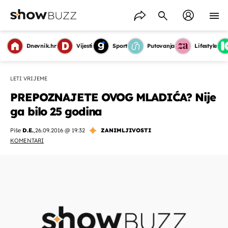
Dnevnik.hr
Vijesti
Sport
Putovanja
Lifestyle
LETI VRIJEME
PREPOZNAJETE OVOG MLADIĆA? Nije
ga bilo 25 godina
Piše
D.E.
,
26.09.2016 @ 19:32
ZANIMLJIVOSTI
KOMENTARI
OMOGUĆI OBAVIJESTI