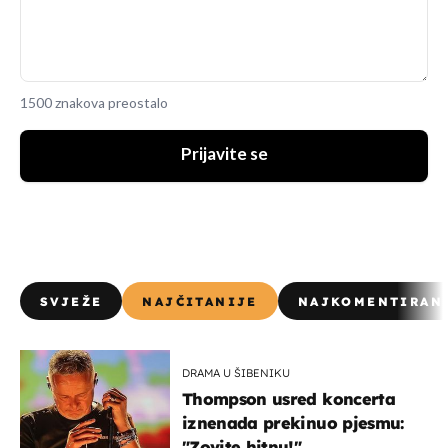
1500 znakova preostalo
Prijavite se
SVJEŽE
NAJČITANIJE
NAJKOMENTIRAN
DRAMA U ŠIBENIKU
Thompson usred koncerta
iznenada prekinuo pjesmu:
"Zovite hitnu!"