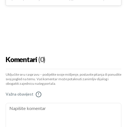
Komentari
(0)
Uključite se u raspravu – podijelite svoje mišljenje, postavite pitanja ili ponudite
svoj pogled na temu. Vaš komentar može potaknuti zanimljiv dijalog i
obogatiti zajednicu našeg portala.
Važna obavijest
!