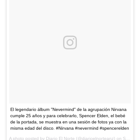
El legendario álbum "Nevermind" de la agrupación Nirvana
cumple 25 años y para celebrarlo, Spencer Elden, el bebé
de la portada, se muestra en una sesión de fotos ya con la
misma edad del disco. #Nirvana #nevermind #spencerelden
A photo posted by Diario El Norte (@diarioelnorteanz) on
Sep 24, 2016 at 7:33pm PDT