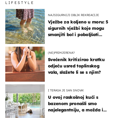
LIFESTYLE
NAJSIGURNIJI OBLIK REKREACIJE
Vježbe za koljeno u moru: 5
sigurnih vježbi koje mogu
smanjiti bol i poboljšati
pokretljivost
(NE)PRIMJERENA?
Svećenik kritizirao kratku
odjeću usred toplinskog
vala, slažete li se s njim?
I TERASA JE SAN SNOVA!
U ovoj raskošnoj kući s
bazenom pronašli smo
najelegantniju, a možda i
najljepšu bijelu kuhinju