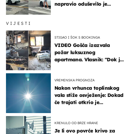
napravio oduševilo je
društvene mreže
VIJESTI
STIGAO I ŠOK S BOOKINGA
VIDEO Gošća izazvala
požar luksuznog
apartmana. Vlasnik: "Dok je
gorjelo, smijali su se, pili i
pokazivali mi srednji prst"
VREMENSKA PROGNOZA
Nakon vrhunca toplinskog
vala stiže osvježenje: Dokad
će trajati otkrio je
meteorolog
KRENULO OD BRZE HRANE
Je li ovo povrće krivo za