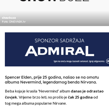
showbuzz
Foto: DNEVNIK.hr
Spencer Elden, prije 25 godina, našao se na omotu
albuma Nevermind, legendarnog benda Nirvana.
Beba koja je krasila 'Nevermind' album
danas je odrastao
čovjek.
Vrijeme brzo leti, no prošlo je
čak 25 godina
od
tog mega albuma popularne Nirvane.