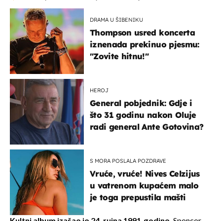
DRAMA U ŠIBENIKU
Thompson usred koncerta
iznenada prekinuo pjesmu:
"Zovite hitnu!"
HEROJ
General pobjednik: Gdje i
što 31 godinu nakon Oluje
radi general Ante Gotovina?
S MORA POSLALA POZDRAVE
Vruće, vruće! Nives Celzijus
u vatrenom kupaćem malo
je toga prepustila mašti