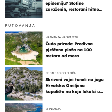
epidemiju? Stotine
zaraženih, restorani hitno
povukli proizvod
PUTOVANJA
NAJMANJA NA SVIJETU
Čudo prirode: Predivna
pješčana plaža na 100
metara od mora
NEDALEKO OD PLOČA
Skriveni vojni tuneli na jugu
Hrvatske: Omiljena
kupališta na koja lokalci u
miru dolaze roniti i skakati
u more
15 PITANJA