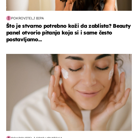
POKROVITELJ BIPA
Što je stvarno potrebno koži da zablista? Beauty
panel otvorio pitanja koja si i same često
postavljamo...
moda & ljepota