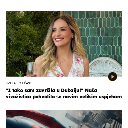
SVAKA JOJ ČAST!
"I tako sam završila u Dubaiju!" Naša
vizažistica pohvalila se novim velikim uspjehom