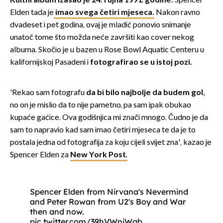
Kultni album izašao je 24. rujna 1991. godine.
Spencer
Elden tada je
imao svega četiri mjeseca.
Nakon ravno
dvadeset i pet godina, ovaj je mladić ponovio snimanje
unatoč tome što možda neće završiti kao cover nekog
albuma. Skočio je u bazen u Rose Bowl Aquatic Centeru u
kalifornijskoj Pasadeni i
fotografirao se u istoj pozi.
'Rekao sam fotografu
da bi bilo najbolje da budem gol,
no on je mislio da to nije pametno, pa sam ipak obukao
kupaće gaćice. Ova godišnjica mi znači mnogo. Čudno je da
sam to napravio kad sam imao četiri mjeseca te da je to
postala jedna od fotografija za koju cijeli svijet zna', kazao je
Spencer Elden za
New York Post.
Spencer Elden from Nirvana's Nevermind
and Peter Rowan from U2's Boy and War
then and now.
pic.twitter.com/39hVWnjWgb