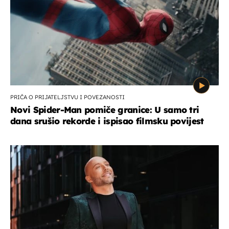
PRIČA O PRIJATELJSTVU I POVEZANOSTI
Novi Spider-Man pomiče granice: U samo tri
dana srušio rekorde i ispisao filmsku povijest