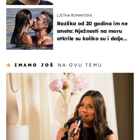
koja godinama izbjegava
javnost
LJETNA ROMANTIKA
Razlika od 20 godina im ne
smeta: Nježnosti na moru
otkrile su koliko su i dalje
zaljubljeni
IMAMO JOŠ
NA OVU TEMU
moda & ljepota