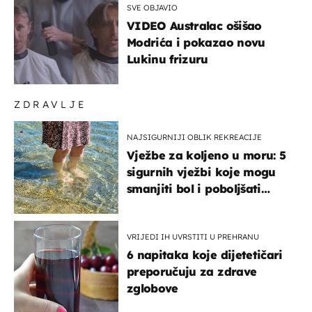
SVE OBJAVIO
VIDEO Australac ošišao
Modrića i pokazao novu
Lukinu frizuru
ZDRAVLJE
NAJSIGURNIJI OBLIK REKREACIJE
Vježbe za koljeno u moru: 5
sigurnih vježbi koje mogu
smanjiti bol i poboljšati
pokretljivost
VRIJEDI IH UVRSTITI U PREHRANU
6 napitaka koje dijetetičari
preporučuju za zdrave
zglobove