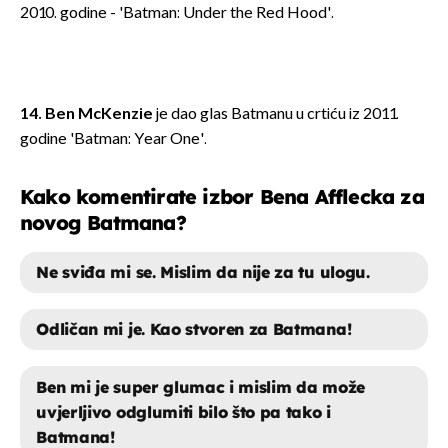
2010. godine - 'Batman: Under the Red Hood'.
14. Ben McKenzie
je dao glas Batmanu u crtiću iz 2011.
godine 'Batman: Year One'.
Kako komentirate izbor Bena Afflecka za
novog Batmana?
Ne sviđa mi se. Mislim da nije za tu ulogu.
Odličan mi je. Kao stvoren za Batmana!
Ben mi je super glumac i mislim da može
uvjerljivo odglumiti bilo što pa tako i
Batmana!