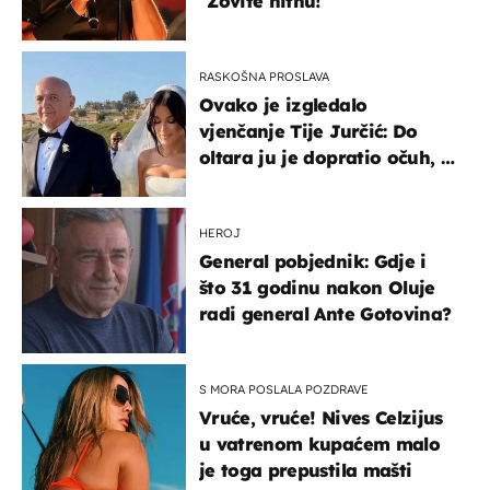
"Zovite hitnu!"
RASKOŠNA PROSLAVA
Ovako je izgledalo
vjenčanje Tije Jurčić: Do
oltara ju je dopratio očuh, a
slavilo se uz Olivera i Rozgu
HEROJ
General pobjednik: Gdje i
što 31 godinu nakon Oluje
radi general Ante Gotovina?
S MORA POSLALA POZDRAVE
Vruće, vruće! Nives Celzijus
u vatrenom kupaćem malo
je toga prepustila mašti