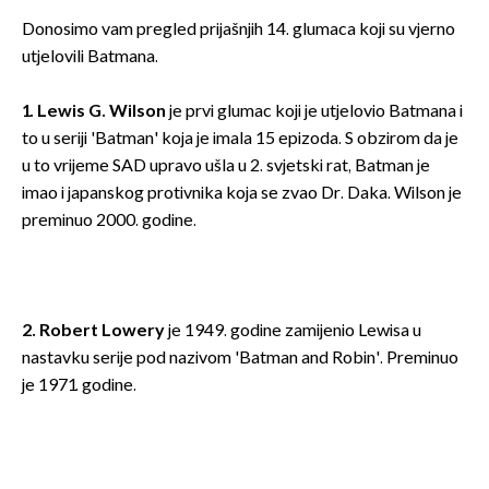
Donosimo vam pregled prijašnjih 14. glumaca koji su vjerno
utjelovili Batmana.
1. Lewis G. Wilson
je prvi glumac koji je utjelovio Batmana i
to u seriji 'Batman' koja je imala 15 epizoda. S obzirom da je
u to vrijeme SAD upravo ušla u 2. svjetski rat, Batman je
imao i japanskog protivnika koja se zvao Dr. Daka. Wilson je
preminuo 2000. godine.
2. Robert Lowery
je 1949. godine zamijenio Lewisa u
nastavku serije pod nazivom 'Batman and Robin'. Preminuo
je 1971. godine.