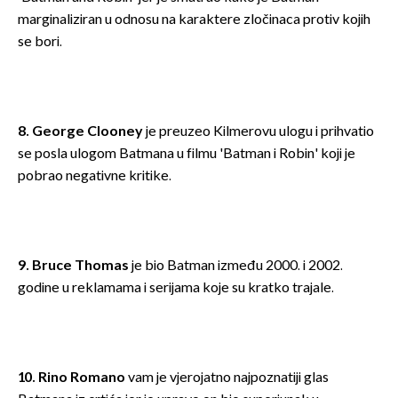
marginaliziran u odnosu na karaktere zločinaca protiv kojih
se bori.
8. George Clooney
je preuzeo Kilmerovu ulogu i prihvatio
se posla ulogom Batmana u filmu 'Batman i Robin' koji je
pobrao negativne kritike.
9. Bruce Thomas
je bio Batman između 2000. i 2002.
godine u reklamama i serijama koje su kratko trajale.
10. Rino Romano
vam je vjerojatno najpoznatiji glas