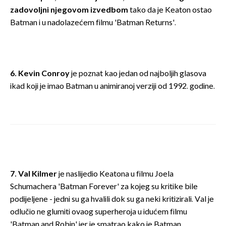
zadovoljni njegovom izvedbom
tako da je Keaton ostao
Batman i u nadolazećem filmu 'Batman Returns'.
6. Kevin Conroy
je poznat kao jedan od najboljih glasova
ikad koji je imao Batman u animiranoj verziji od 1992. godine.
7. Val Kilmer
je naslijedio Keatona u filmu Joela
Schumachera 'Batman Forever' za kojeg su kritike bile
podijeljene - jedni su ga hvalili dok su ga neki kritizirali. Val je
odlučio ne glumiti ovaog superheroja u idućem filmu
'Batman and Robin' jer je smatrao kako je Batman