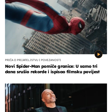
PRIČA O PRIJATELJSTVU I POVEZANOSTI
Novi Spider-Man pomiče granice: U samo tri
dana srušio rekorde i ispisao filmsku povijest