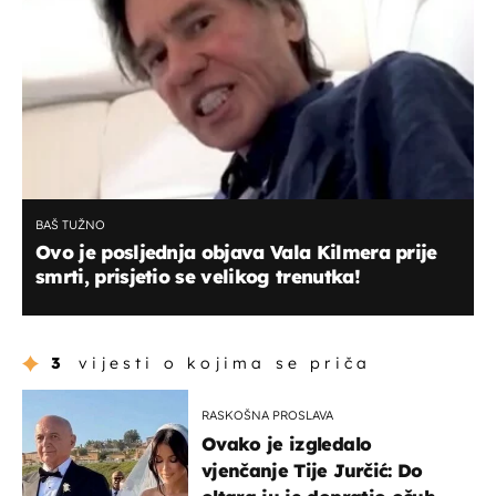
BAŠ TUŽNO
Ovo je posljednja objava Vala Kilmera prije
smrti, prisjetio se velikog trenutka!
3
vijesti o kojima se priča
RASKOŠNA PROSLAVA
Ovako je izgledalo
vjenčanje Tije Jurčić: Do