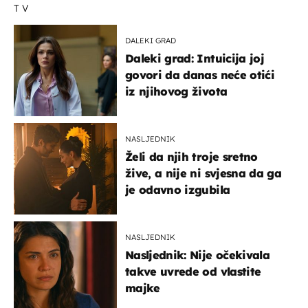
TV
DALEKI GRAD
Daleki grad: Intuicija joj
govori da danas neće otići
iz njihovog života
NASLJEDNIK
Želi da njih troje sretno
žive, a nije ni svjesna da ga
je odavno izgubila
NASLJEDNIK
Nasljednik: Nije očekivala
takve uvrede od vlastite
majke