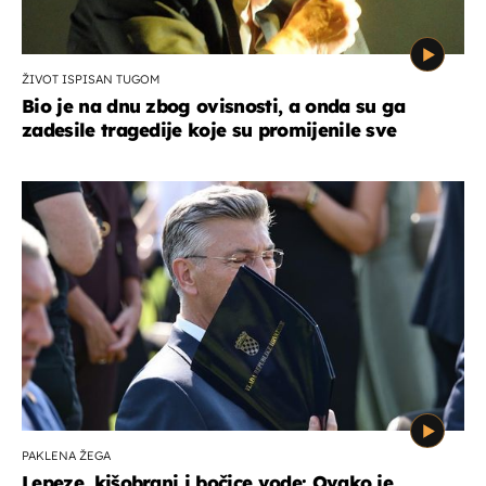
ŽIVOT ISPISAN TUGOM
Bio je na dnu zbog ovisnosti, a onda su ga
zadesile tragedije koje su promijenile sve
PAKLENA ŽEGA
Lepeze, kišobrani i bočice vode: Ovako je