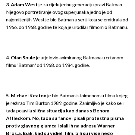
3. Adam West
je za cijelu jednu generaciju pravi Batman.
Njegovo portretiranje ovog superjunaka jedno je od
najomiljenijih. West je bio Batman u seriji koja se emitirala od
1966. do 1968. godine te koja je urodila i filmom o Batmanu.
4. Olan Soule
je utjelovio animiranog Batmana u crtanom
filmu 'Batman' od 1968. do 1984. godine.
5. Michael Keaton
je bio Batman istoimenom u filmu kojeg
je režirao Tim Burton 1989. godine. Zanimljivo je kako se i
tada pojavila
slična situacija kao danas s Benom
Affleckom. No, tada su fanovi pisali protestna pisma
protiv glavnog glumca i slali ih na adresu Warner
Bros.a. Ipak, kad su vidjeli film, bili su i više nego