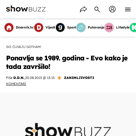
Dnevnik.hr
Vijesti
Sport
Putovanja
Lifestyle
SVI ČUVAJU GOTHAM!
Ponavlja se 1989. godina - Evo kako je
tada završilo!
Piše
D.D.N.
,
25.08.2013 @ 13:15
ZANIMLJIVOSTI
KOMENTARI
OMOGUĆI OBAVIJESTI