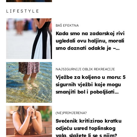
LIFESTYLE
BAŠ EFEKTNA
Kada smo na zadarskoj rivi
ugledali ovu haljinu, morali
smo doznati odakle je –
košta samo 18 eura
NAJSIGURNIJI OBLIK REKREACIJE
Vježbe za koljeno u moru: 5
sigurnih vježbi koje mogu
smanjiti bol i poboljšati
pokretljivost
(NE)PRIMJERENA?
Svećenik kritizirao kratku
odjeću usred toplinskog
vala, slažete li se s njim?