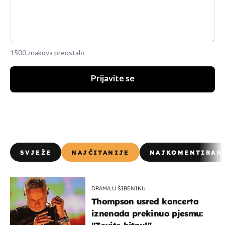
1500 znakova preostalo
Prijavite se
SVJEŽE
NAJČITANIJE
NAJKOMENTIRAN
DRAMA U ŠIBENIKU
Thompson usred koncerta
iznenada prekinuo pjesmu: