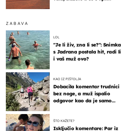
ZABAVA
LOL
"Je li živ, zna li se?": Snimka
s Jadrana postala hit, radi li
i vaš muž ovo?
KAO IZ PIŠTOLJA
Dobacila komentar trudnici
bez noge, a muž ispalio
odgovor kao da je samo
čekao…
ŠTO KAŽETE?
Isključio komentare: Par iz