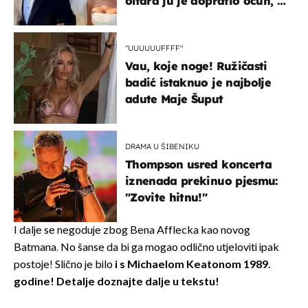
oltara ju je dopratio očuh, a
slavilo se uz Olivera i Rozgu
"UUUUUUFFFF"
Vau, koje noge! Ružičasti
badić istaknuo je najbolje
adute Maje Šuput
DRAMA U ŠIBENIKU
Thompson usred koncerta
iznenada prekinuo pjesmu:
"Zovite hitnu!"
I dalje se negoduje zbog Bena Afflecka kao novog
Batmana. No šanse da bi ga mogao odlično utjeloviti ipak
postoje! Slično je bilo
i s Michaelom Keatonom 1989.
godine!
Detalje doznajte dalje u tekstu!