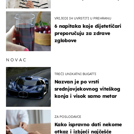
rizik od ovoga
VRIJEDI IH UVRSTITI U PREHRANU
6 napitaka koje dijetetičari
preporučuju za zdrave
zglobove
NOVAC
TREĆI UNIKATNI BUGATTI
Nazvan je po vrsti
srednjovjekovnog viteškog
konja i visok samo metar
ZA POSLODAVCE
Kako ispravno dati nekome
otkaz i izbjeći najčešće