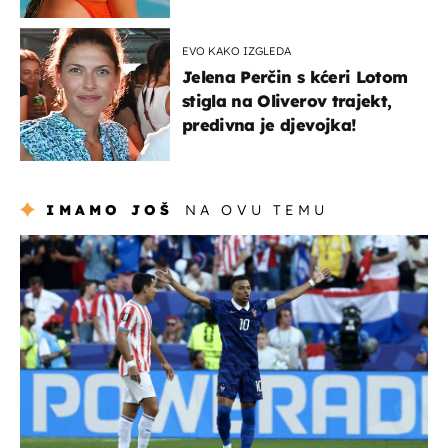
EVO KAKO IZGLEDA
Jelena Perčin s kćeri Lotom
stigla na Oliverov trajekt,
predivna je djevojka!
IMAMO JOŠ
NA OVU TEMU
svjetsko prvenstvo 2026