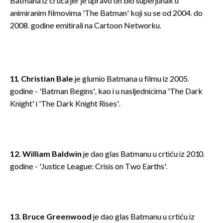
Batmana iz crtića jer je upravo on bio superjunak u
animiranim filmovima 'The Batman' koji su se od 2004. do
2008. godine emitirali na Cartoon Networku.
11. Christian Bale
je glumio Batmana u filmu iz 2005.
godine - 'Batman Begins', kao i u nasljednicima 'The Dark
Knight' i 'The Dark Knight Rises'.
12. William Baldwin
je dao glas Batmanu u crtiću iz 2010.
godine - 'Justice League: Crisis on Two Earths'.
13. Bruce Greenwood
je dao glas Batmanu u crtiću iz