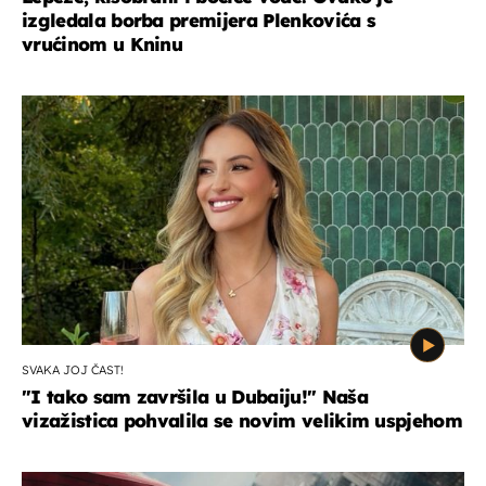
izgledala borba premijera Plenkovića s
vrućinom u Kninu
SVAKA JOJ ČAST!
"I tako sam završila u Dubaiju!" Naša
vizažistica pohvalila se novim velikim uspjehom