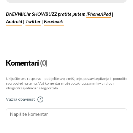
NE SVIĐA MI SE. MISLIM DA NIJE
DNEVNIK.hr SHOWBUZZ pratite putem
iPhone/iPad
|
ZA TU ULOGU.
Android
|
Twitter
|
Facebook
ODLIČAN MI JE. KAO STVOREN ZA
BATMANA!
BEN MI JE SUPER GLUMAC I
MISLIM DA MOŽE UVJERLJIVO
Komentari
(0)
ODGLUMITI BILO ŠTO PA TAKO I
BATMANA!
Uključite se u raspravu – podijelite svoje mišljenje, postavite pitanja ili ponudite
svoj pogled na temu. Vaš komentar može potaknuti zanimljiv dijalog i
obogatiti zajednicu našeg portala.
Važna obavijest
!