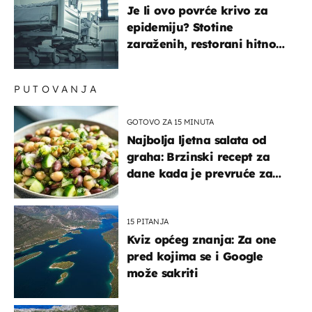
Je li ovo povrće krivo za
epidemiju? Stotine
zaraženih, restorani hitno
povukli proizvod
PUTOVANJA
GOTOVO ZA 15 MINUTA
Najbolja ljetna salata od
graha: Brzinski recept za
dane kada je prevruće za
kuhanje
15 PITANJA
Kviz općeg znanja: Za one
pred kojima se i Google
može sakriti