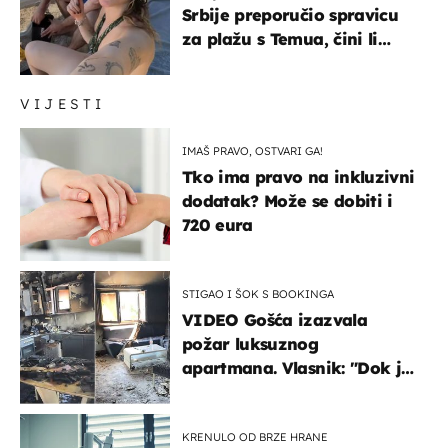
Srbije preporučio spravicu
za plažu s Temua, čini li
vam se ovo sigurnim?
VIJESTI
IMAŠ PRAVO, OSTVARI GA!
Tko ima pravo na inkluzivni
dodatak? Može se dobiti i
720 eura
STIGAO I ŠOK S BOOKINGA
VIDEO Gošća izazvala
požar luksuznog
apartmana. Vlasnik: "Dok je
gorjelo, smijali su se, pili i
pokazivali mi srednji prst"
KRENULO OD BRZE HRANE