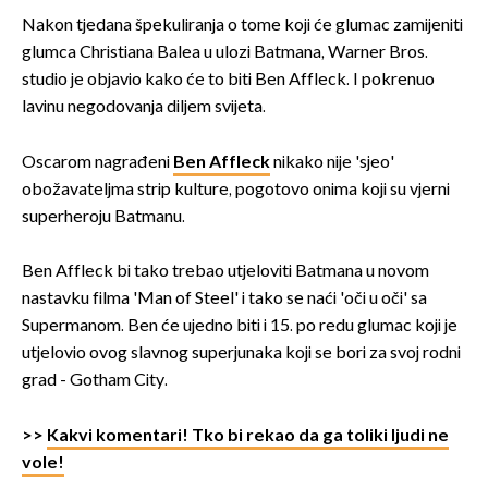
Nakon tjedana špekuliranja o tome koji će glumac zamijeniti
glumca Christiana Balea u ulozi Batmana, Warner Bros.
studio je objavio kako će to biti Ben Affleck. I pokrenuo
lavinu negodovanja diljem svijeta.
Oscarom nagrađeni
Ben Affleck
nikako nije 'sjeo'
obožavateljma strip kulture, pogotovo onima koji su vjerni
superheroju Batmanu.
Ben Affleck bi tako trebao utjeloviti Batmana u novom
nastavku filma 'Man of Steel' i tako se naći 'oči u oči' sa
Supermanom. Ben će ujedno biti i 15. po redu glumac koji je
utjelovio ovog slavnog superjunaka koji se bori za svoj rodni
grad - Gotham City.
>>
Kakvi komentari! Tko bi rekao da ga toliki ljudi ne
vole!