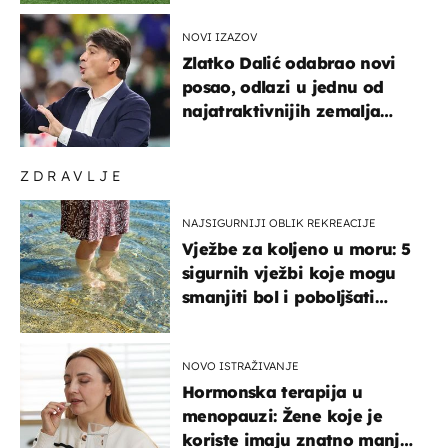
NOVI IZAZOV
Zlatko Dalić odabrao novi
posao, odlazi u jednu od
najatraktivnijih zemalja
svijeta
ZDRAVLJE
NAJSIGURNIJI OBLIK REKREACIJE
Vježbe za koljeno u moru: 5
sigurnih vježbi koje mogu
smanjiti bol i poboljšati
pokretljivost
NOVO ISTRAŽIVANJE
Hormonska terapija u
menopauzi: Žene koje je
koriste imaju znatno manji