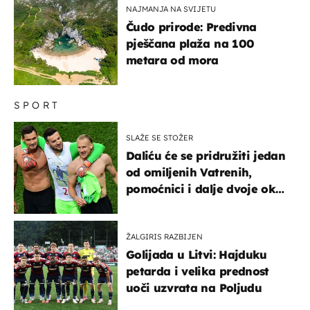
NAJMANJA NA SVIJETU
Čudo prirode: Predivna
pješčana plaža na 100
metara od mora
SPORT
SLAŽE SE STOŽER
Daliću će se pridružiti jedan
od omiljenih Vatrenih,
pomoćnici i dalje dvoje oko
ponude
ŽALGIRIS RAZBIJEN
Golijada u Litvi: Hajduku
petarda i velika prednost
uoči uzvrata na Poljudu