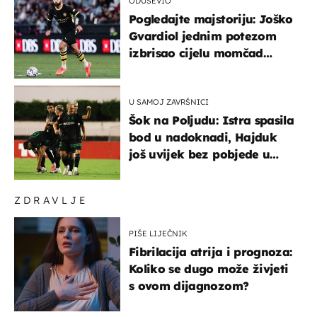
ODUŠEVIO
Pogledajte majstoriju: Joško
Gvardiol jednim potezom
izbrisao cijelu momčad
Atletica
U SAMOJ ZAVRŠNICI
Šok na Poljudu: Istra spasila
bod u nadoknadi, Hajduk
još uvijek bez pobjede u
HNL-u
ZDRAVLJE
PIŠE LIJEČNIK
Fibrilacija atrija i prognoza:
Koliko se dugo može živjeti
s ovom dijagnozom?