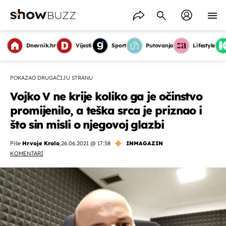
Dnevnik.hr
Vijesti
Sport
Putovanja
Lifestyle
POKAZAO DRUGAČIJU STRANU
Vojko V ne krije koliko ga je očinstvo
promijenilo, a teška srca je priznao i
što sin misli o njegovoj glazbi
Piše
Hrvoje Krolo
,
26.06.2021 @ 17:58
INMAGAZIN
KOMENTARI
OMOGUĆI OBAVIJESTI