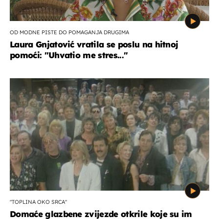
OD MODNE PISTE DO POMAGANJA DRUGIMA
Laura Gnjatović vratila se poslu na hitnoj
pomoći: "Uhvatio me stres..."
"TOPLINA OKO SRCA"
Domaće glazbene zvijezde otkrile koje su im