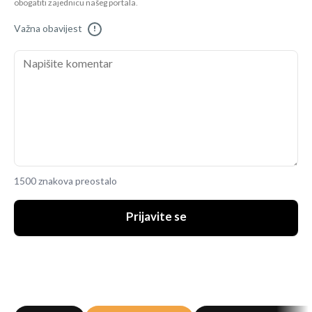
obogatiti zajednicu našeg portala.
Važna obavijest
!
1500 znakova preostalo
Prijavite se