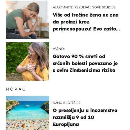
ALARMANTNI REZULTATI NOVE STUDIJE
Više od trećine žena ne zna
da prolazi kroz
perimenopauzu! Evo zašto
su simptomi toliko
zbunjujući
VAŽNO!
Gotovo 90 % smrti od
srčanih bolesti povezano je
s ovim čimbenicima rizika
NOVAC
KAMO BI OTIŠLI?
O preseljenju u inozemstvo
razmišlja 9 od 10
Europljana