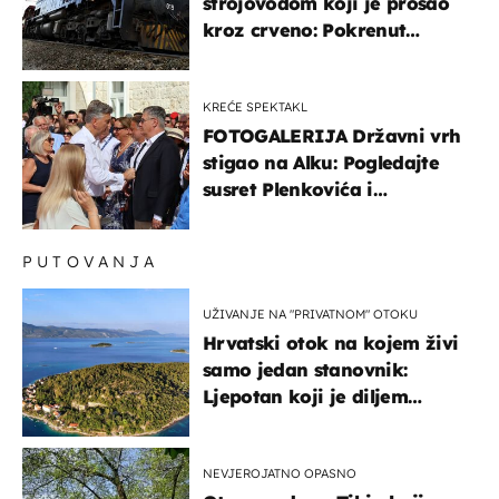
strojovođom koji je prošao
kroz crveno: Pokrenut
inspekcijski nadzor
KREĆE SPEKTAKL
FOTOGALERIJA Državni vrh
stigao na Alku: Pogledajte
susret Plenkovića i
Milanovića
PUTOVANJA
UŽIVANJE NA "PRIVATNOM" OTOKU
Hrvatski otok na kojem živi
samo jedan stanovnik:
Ljepotan koji je diljem
svijeta poznat po svojem
"bijelom zlatu"
NEVJEROJATNO OPASNO