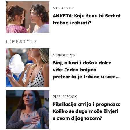
NASLJEDNIK
ANKETA: Koju ženu bi Serhat
trebao izabrati?
LIFESTYLE
MIKROTREND
Sinj, alkari i dašak dolce
vite: Jedna haljina
pretvorila je tribine u scenu
iz talijanskog filma
PIŠE LIJEČNIK
Fibrilacija atrija i prognoza:
Koliko se dugo može živjeti
s ovom dijagnozom?