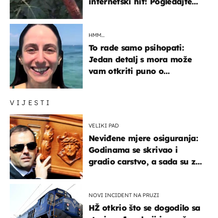
internetski hit! Pogledajte
što je napisao
HMM…
To rade samo psihopati:
Jedan detalj s mora može
vam otkriti puno o
prijateljima
VIJESTI
VELIKI PAD
Neviđene mjere osiguranja:
Godinama se skrivao i
gradio carstvo, a sada su za
njegovo izručenje naručili
posebno vozilo
NOVI INCIDENT NA PRUZI
HŽ otkrio što se dogodilo sa