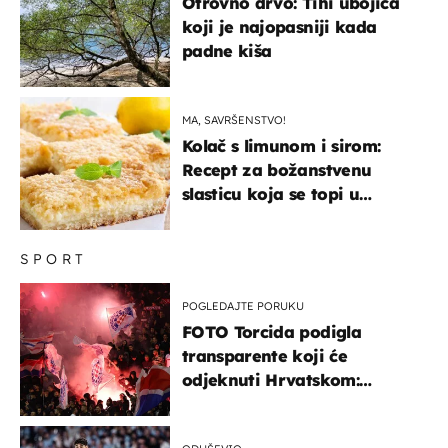
Otrovno drvo: Tihi ubojica
koji je najopasniji kada
padne kiša
MA, SAVRŠENSTVO!
Kolač s limunom i sirom:
Recept za božanstvenu
slasticu koja se topi u
ustima
SPORT
POGLEDAJTE PORUKU
FOTO Torcida podigla
transparente koji će
odjeknuti Hrvatskom:
Prozvali "moralne vertikale"