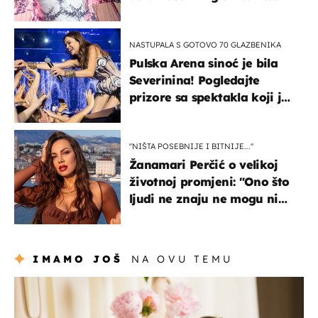
Bizarni prizori i danas
izazivaju nevjericu
NASTUPALA S GOTOVO 70 GLAZBENIKA
Pulska Arena sinoć je bila
Severinina! Pogledajte
prizore sa spektakla koji je
rasprodan mjesec dana
ranije
''NIŠTA POSEBNIJE I BITNIJE...''
Žanamari Perčić o velikoj
životnoj promjeni: "Ono što
ljudi ne znaju ne mogu ni
uništiti''
IMAMO JOŠ
NA OVU TEMU
moda & ljepota