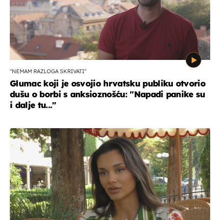
"NEMAM RAZLOGA SKRIVATI"
Glumac koji je osvojio hrvatsku publiku otvorio
dušu o borbi s anksioznošću: "Napadi panike su
i dalje tu..."