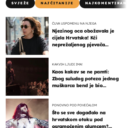
SVJEŽE
NAJČITANIJE
NAJKOMENTIRAN
ČUVA USPOMENU NA NJEGA
Njezinog oca obožavala je
cijela Hrvatska! Kći
neprežaljenog pjevača
projurila špicom na dva
kotača
KAKVIH LJUDI IMA!
Kaos kakav se ne pamti:
Zbog suludog poteza jednog
muškarca bend je bio
prisiljen prekinuti nastup
PONOVNO POD POVEĆALOM
Što se sve događalo na
hrvatskom otoku pod
osramoćenim glumcem?