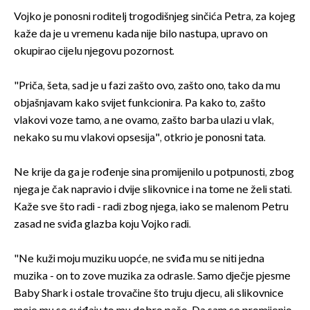
Vojko je ponosni roditelj trogodišnjeg sinčića Petra, za kojeg
kaže da je u vremenu kada nije bilo nastupa, upravo on
okupirao cijelu njegovu pozornost.
"Priča, šeta, sad je u fazi zašto ovo, zašto ono, tako da mu
objašnjavam kako svijet funkcionira. Pa kako to, zašto
vlakovi voze tamo, a ne ovamo, zašto barba ulazi u vlak,
nekako su mu vlakovi opsesija", otkrio je ponosni tata.
Ne krije da ga je rođenje sina promijenilo u potpunosti, zbog
njega je čak napravio i dvije slikovnice i na tome ne želi stati.
Kaže sve što radi - radi zbog njega, iako se malenom Petru
zasad ne sviđa glazba koju Vojko radi.
"Ne kuži moju muziku uopće, ne sviđa mu se niti jedna
muzika - on to zove muzika za odrasle. Samo dječje pjesme
Baby Shark i ostale trovačine što truju djecu, ali slikovnice