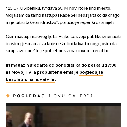
"15.07. u Šibeniku, tvrđava Sv. Mihovil to je fino mjesto.
Vidija sam da tamo nastupa i Rade Šerbedžija tako da drago
mi je biti u takvom društvu", poručio je reper kroz smijeh.
Osim nastupima ovog ljeta, Vojko će svoju publiku iznenaditi
i novim pjesmama, za koje ne želi otkrivati mnogo, osim da
su upravo ono što je potrebno svima u ovom trenutku.
IN magazin gledajte od ponedjeljka do petka u 17:30
na Novoj TV, a propuštene emisije
pogledajte
besplatno na novatv.hr
.
POGLEDAJ
I OVU GALERIJU