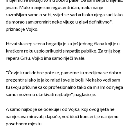
moje mu se sviđaju to mu dobro paše. Da sam se promijenio,
jesam. Malo manje sam egocentričan, malo manje
razmišljam samo o sebi, svijet se sad vrti oko njega sad tako
da morao sam prominit neke vijuge u glavi definitivno",
priznao je Vojko.
Hrvatska rep scena bogatija je za još jednog člana koji je u
kratkom roku uspio prikupiti simpatije publike. Za triljskog
repera Gršu, Vojko ima samo riječi hvale.
"Čovjek radi dobre poteze, pametne i u medijima se dobro
prezentira iako je jako mlad i sve je bolji. Nekako vodi sam
tu svoju priču nekako profesionalno tako da mislim od njega
samo možemo očekivati najbolje", naglasio je.
A samo najbolje se očekuje i od Vojka, koji ovog ljeta ne
namjerava mirovati, dapače, već idući koncert je na njemu
posebnom mjestu.