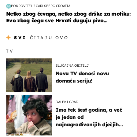
POKROVITELJ CARLSBERG CROATIA
Netko zbog ćevapa, netko zbog drške za motiku:
Evo zbog čega sve Hrvati duguju pivo...
SVI
ČITAJU OVO
TV
SLUČAJNA OBITELJ
Nova TV donosi novu
domaću seriju!
DALEKI GRAD
Ima tek šest godina, a već
je jedan od
najnagrađivanijih dječjih
glumaca