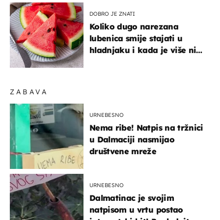
DOBRO JE ZNATI
Koliko dugo narezana
lubenica smije stajati u
hladnjaku i kada je više nije
sigurno jesti?
ZABAVA
URNEBESNO
Nema ribe! Natpis na tržnici
u Dalmaciji nasmijao
društvene mreže
URNEBESNO
Dalmatinac je svojim
natpisom u vrtu postao