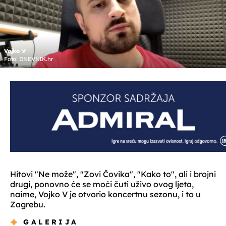
Vojko V
Foto: DNEVNIK.hr
Hitovi "Ne može", "Zovi Čovika", "Kako to", ali i brojni
drugi, ponovno će se moći čuti uživo ovog ljeta,
naime, Vojko V je otvorio koncertnu sezonu, i to u
Zagrebu.
GALERIJA