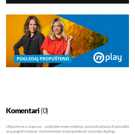
Komentari
(0)
Uključite se u raspravu – podijelite svoje mišljenje, postavite pitanja ili ponudite
svoj pogled na temu. Vaš komentar može potaknuti zanimljiv dijalog i