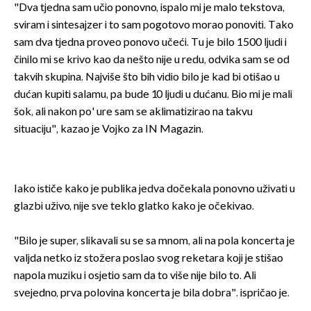
"Dva tjedna sam učio ponovno, ispalo mi je malo tekstova,
sviram i sintesajzer i to sam pogotovo morao ponoviti. Tako
sam dva tjedna proveo ponovo učeći. Tu je bilo 1500 ljudi i
činilo mi se krivo kao da nešto nije u redu, odvika sam se od
takvih skupina. Najviše što bih vidio bilo je kad bi otišao u
dućan kupiti salamu, pa bude 10 ljudi u dućanu. Bio mi je mali
šok, ali nakon po' ure sam se aklimatizirao na takvu
situaciju", kazao je Vojko za IN Magazin.
Iako ističe kako je publika jedva dočekala ponovno uživati u
glazbi uživo, nije sve teklo glatko kako je očekivao.
"Bilo je super, slikavali su se sa mnom, ali na pola koncerta je
valjda netko iz stožera poslao svog reketara koji je stišao
napola muziku i osjetio sam da to više nije bilo to. Ali
svejedno, prva polovina koncerta je bila dobra". ispričao je.