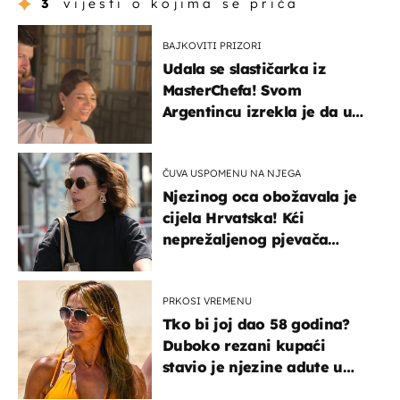
3
vijesti o kojima se priča
BAJKOVITI PRIZORI
Udala se slastičarka iz
MasterChefa! Svom
Argentincu izrekla je da u
rodnoj Hercegovini
ČUVA USPOMENU NA NJEGA
Njezinog oca obožavala je
cijela Hrvatska! Kći
neprežaljenog pjevača
projurila špicom na dva
kotača
PRKOSI VREMENU
Tko bi joj dao 58 godina?
Duboko rezani kupaći
stavio je njezine adute u
prvi plan