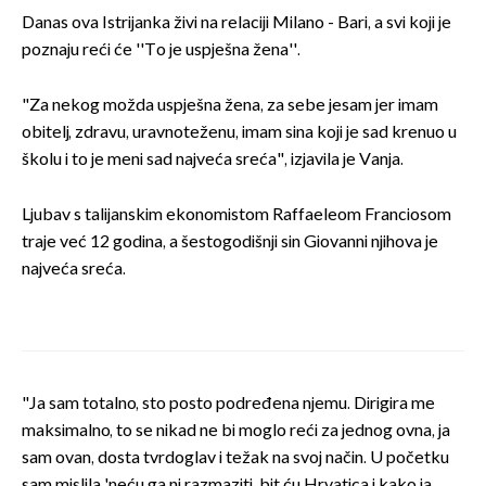
Danas ova Istrijanka živi na relaciji Milano - Bari, a svi koji je
poznaju reći će ''To je uspješna žena''.
"Za nekog možda uspješna žena, za sebe jesam jer imam
obitelj, zdravu, uravnoteženu, imam sina koji je sad krenuo u
školu i to je meni sad najveća sreća", izjavila je Vanja.
Ljubav s talijanskim ekonomistom Raffaeleom Franciosom
traje već 12 godina, a šestogodišnji sin Giovanni njihova je
najveća sreća.
"Ja sam totalno, sto posto podređena njemu. Dirigira me
maksimalno, to se nikad ne bi moglo reći za jednog ovna, ja
sam ovan, dosta tvrdoglav i težak na svoj način. U početku
sam mislila 'neću ga ni razmaziti, bit ću Hrvatica i kako ja