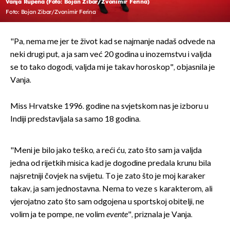
Vanja Rupena (Foto: Bojan Zibar/Zvonimir Ferina)
Foto: Bojan Zibar/Zvonimir Ferina
"Pa, nema me jer te život kad se najmanje nadaš odvede na
neki drugi put, a ja sam već 20 godina u inozemstvu i valjda
se to tako dogodi, valjda mi je takav horoskop", objasnila je
Vanja.
Miss Hrvatske 1996. godine na svjetskom nas je izboru u
Indiji predstavljala sa samo 18 godina.
"Meni je bilo jako teško, a reći ću, zato što sam ja valjda
jedna od rijetkih misica kad je dogodine predala krunu bila
najsretniji čovjek na svijetu. To je zato što je moj karaker
takav, ja sam jednostavna. Nema to veze s karakterom, ali
vjerojatno zato što sam odgojena u sportskoj obitelji, ne
volim ja te pompe, ne volim
evente
", priznala je Vanja.