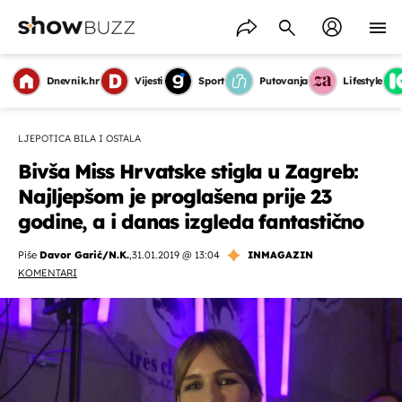
Dnevnik.hr
Vijesti
Sport
Putovanja
Lifestyle
LJEPOTICA BILA I OSTALA
Bivša Miss Hrvatske stigla u Zagreb:
Najljepšom je proglašena prije 23
godine, a i danas izgleda fantastično
Piše
Davor Garić/N.K.
,
31.01.2019 @ 13:04
INMAGAZIN
KOMENTARI
OMOGUĆI OBAVIJESTI