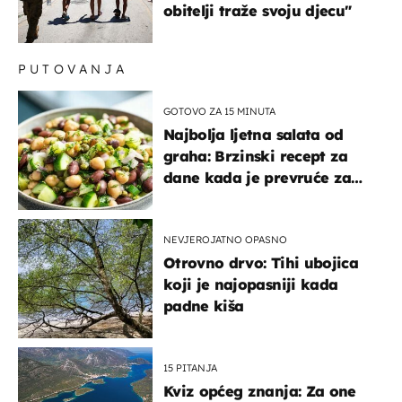
obitelji traže svoju djecu"
PUTOVANJA
GOTOVO ZA 15 MINUTA
Najbolja ljetna salata od
graha: Brzinski recept za
dane kada je prevruće za
kuhanje
NEVJEROJATNO OPASNO
Otrovno drvo: Tihi ubojica
koji je najopasniji kada
padne kiša
15 PITANJA
Kviz općeg znanja: Za one