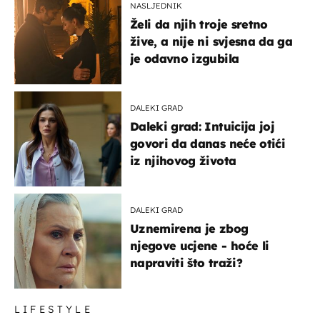
NASLJEDNIK
Želi da njih troje sretno
žive, a nije ni svjesna da ga
je odavno izgubila
DALEKI GRAD
Daleki grad: Intuicija joj
govori da danas neće otići
iz njihovog života
DALEKI GRAD
Uznemirena je zbog
njegove ucjene - hoće li
napraviti što traži?
LIFESTYLE