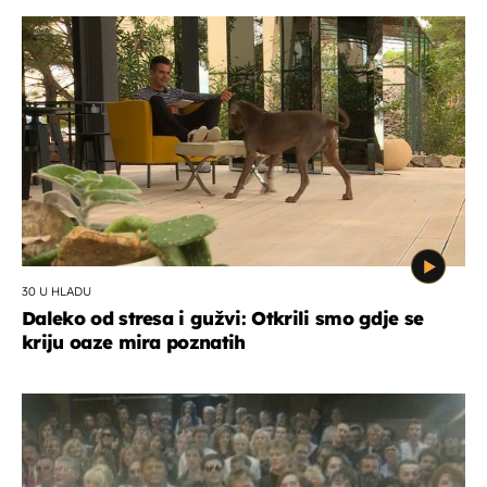
30 U HLADU
Daleko od stresa i gužvi: Otkrili smo gdje se
kriju oaze mira poznatih