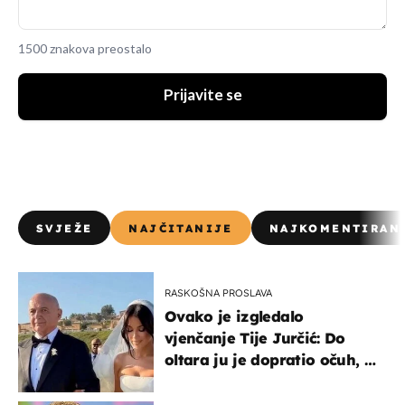
1500 znakova preostalo
Prijavite se
SVJEŽE
NAJČITANIJE
NAJKOMENTIRAN
RASKOŠNA PROSLAVA
Ovako je izgledalo
vjenčanje Tije Jurčić: Do
oltara ju je dopratio očuh, a
slavilo se uz Olivera i Rozgu