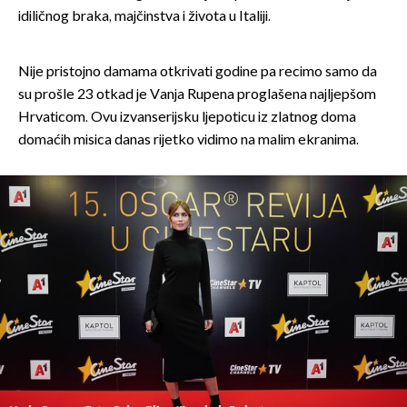
idiličnog braka, majčinstva i života u Italiji.
Nije pristojno damama otkrivati godine pa recimo samo da
su prošle 23 otkad je Vanja Rupena proglašena najljepšom
Hrvaticom. Ovu izvanserijsku ljepoticu iz zlatnog doma
domaćih misica danas rijetko vidimo na malim ekranima.