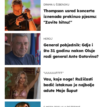
DRAMA U ŠIBENIKU
Thompson usred koncerta
iznenada prekinuo pjesmu:
"Zovite hitnu!"
HEROJ
General pobjednik: Gdje i
što 31 godinu nakon Oluje
radi general Ante Gotovina?
"UUUUUUFFFF"
Vau, koje noge! Ružičasti
badić istaknuo je najbolje
adute Maje Šuput