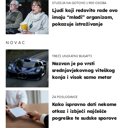
STUDIJA NA GOTOVO 1.900 OSOBA
Ljudi koji redovito rade ovo
imaju “mlađi” organizam,
pokazuje istraživanje
NOVAC
TREĆI UNIKATNI BUGATTI
Nazvan je po vrsti
srednjovjekovnog viteškog
konja i visok samo metar
ZA POSLODAVCE
Kako ispravno dati nekome
otkaz i izbjeći najčešće
pogreške te sudske sporove