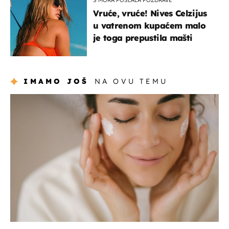
S MORA POSLALA POZDRAVE
Vruće, vruće! Nives Celzijus
u vatrenom kupaćem malo
je toga prepustila mašti
IMAMO JOŠ
NA OVU TEMU
moda & ljepota