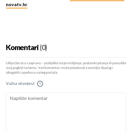
novatv.hr
.
Komentari
(0)
Uključite se u raspravu – podijelite svoje mišljenje, postavite pitanja ili ponudite
svoj pogled na temu. Vaš komentar može potaknuti zanimljiv dijalog i
obogatiti zajednicu našeg portala.
Važna obavijest
!