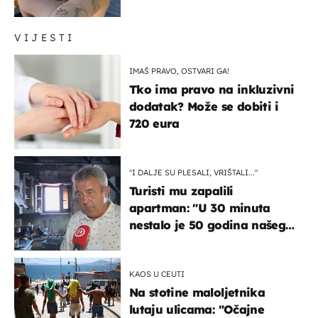
vam se ovo sigurnim?
VIJESTI
IMAŠ PRAVO, OSTVARI GA!
Tko ima pravo na inkluzivni
dodatak? Može se dobiti i
720 eura
"I DALJE SU PLESALI, VRIŠTALI..."
Turisti mu zapalili
apartman: "U 30 minuta
nestalo je 50 godina našeg
života, supruga i ja ne
možemo oka sklopiti"
KAOS U CEUTI
Na stotine maloljetnika
lutaju ulicama: "Očajne