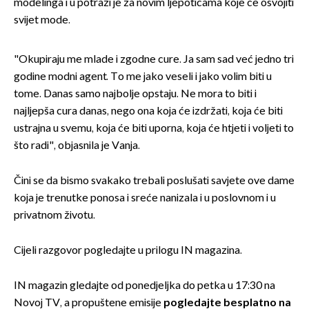
modelinga i u potrazi je za novim ljepoticama koje će osvojiti
svijet mode.
"Okupiraju me mlade i zgodne cure. Ja sam sad već jedno tri
godine modni agent. To me jako veseli i jako volim biti u
tome. Danas samo najbolje opstaju. Ne mora to biti i
najljepša cura danas, nego ona koja će izdržati, koja će biti
ustrajna u svemu, koja će biti uporna, koja će htjeti i voljeti to
što radi", objasnila je Vanja.
Čini se da bismo svakako trebali poslušati savjete ove dame
koja je trenutke ponosa i sreće nanizala i u poslovnom i u
privatnom životu.
Cijeli razgovor pogledajte u prilogu IN magazina.
IN magazin gledajte od ponedjeljka do petka u 17:30 na
Novoj TV, a propuštene emisije
pogledajte besplatno na