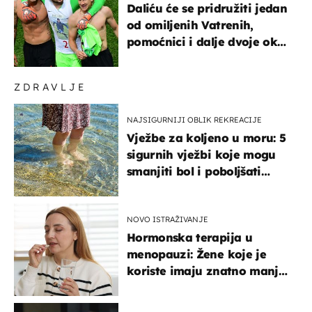
Daliću će se pridružiti jedan
od omiljenih Vatrenih,
pomoćnici i dalje dvoje oko
ponude
ZDRAVLJE
NAJSIGURNIJI OBLIK REKREACIJE
Vježbe za koljeno u moru: 5
sigurnih vježbi koje mogu
smanjiti bol i poboljšati
pokretljivost
NOVO ISTRAŽIVANJE
Hormonska terapija u
menopauzi: Žene koje je
koriste imaju znatno manji
rizik od ovoga