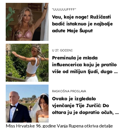
"UUUUUUFFFF"
Vau, koje noge! Ružičasti
badić istaknuo je najbolje
adute Maje Šuput
U 27. GODINI
Preminula je mlada
influencerica koju je pratilo
više od milijun ljudi, dugo se
borila s opakom bolesti
RASKOŠNA PROSLAVA
Ovako je izgledalo
vjenčanje Tije Jurčić: Do
oltara ju je dopratio očuh, a
slavilo se uz Olivera i Rozgu
Miss Hrvatske 96. godine Vanja Rupena otkriva detalje