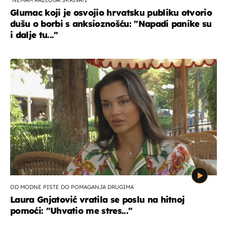
"NEMAM RAZLOGA SKRIVATI"
Glumac koji je osvojio hrvatsku publiku otvorio
dušu o borbi s anksioznošću: "Napadi panike su
i dalje tu..."
OD MODNE PISTE DO POMAGANJA DRUGIMA
Laura Gnjatović vratila se poslu na hitnoj
pomoći: "Uhvatio me stres..."