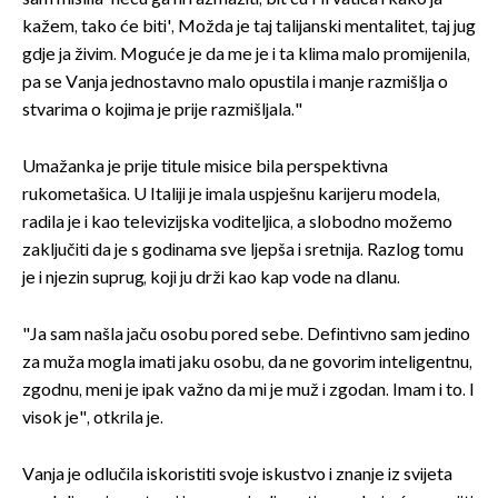
kažem, tako će biti', Možda je taj talijanski mentalitet, taj jug
gdje ja živim. Moguće je da me je i ta klima malo promijenila,
pa se Vanja jednostavno malo opustila i manje razmišlja o
stvarima o kojima je prije razmišljala."
Umažanka je prije titule misice bila perspektivna
rukometašica. U Italiji je imala uspješnu karijeru modela,
radila je i kao televizijska voditeljica, a slobodno možemo
zaključiti da je s godinama sve ljepša i sretnija. Razlog tomu
je i njezin suprug, koji ju drži kao kap vode na dlanu.
"Ja sam našla jaču osobu pored sebe. Defintivno sam jedino
za muža mogla imati jaku osobu, da ne govorim inteligentnu,
zgodnu, meni je ipak važno da mi je muž i zgodan. Imam i to. I
visok je", otkrila je.
Vanja je odlučila iskoristiti svoje iskustvo i znanje iz svijeta