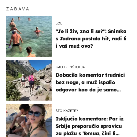
ZABAVA
LOL
"Je li živ, zna li se?": Snimka
s Jadrana postala hit, radi li
i vaš muž ovo?
KAO IZ PIŠTOLJA
Dobacila komentar trudnici
bez noge, a muž ispalio
odgovor kao da je samo
čekao…
ŠTO KAŽETE?
Isključio komentare: Par iz
Srbije preporučio spravicu
za plažu s Temua, čini li