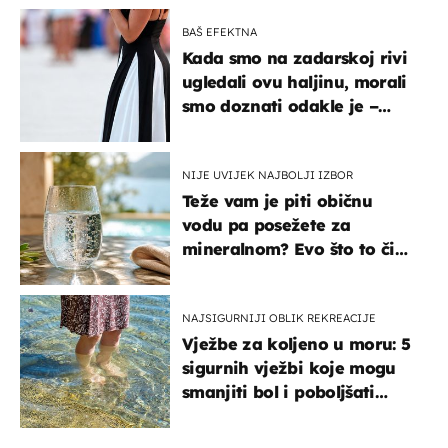
BAŠ EFEKTNA
Kada smo na zadarskoj rivi
ugledali ovu haljinu, morali
smo doznati odakle je –
košta samo 18 eura
NIJE UVIJEK NAJBOLJI IZBOR
Teže vam je piti običnu
vodu pa posežete za
mineralnom? Evo što to čini
organizmu
NAJSIGURNIJI OBLIK REKREACIJE
Vježbe za koljeno u moru: 5
sigurnih vježbi koje mogu
smanjiti bol i poboljšati
pokretljivost