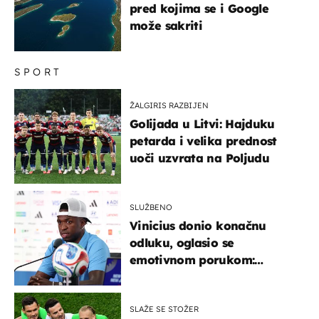
pred kojima se i Google
može sakriti
SPORT
ŽALGIRIS RAZBIJEN
Golijada u Litvi: Hajduku
petarda i velika prednost
uoči uzvrata na Poljudu
SLUŽBENO
Vinicius donio konačnu
odluku, oglasio se
emotivnom porukom:
"Hvala vam svima"
SLAŽE SE STOŽER