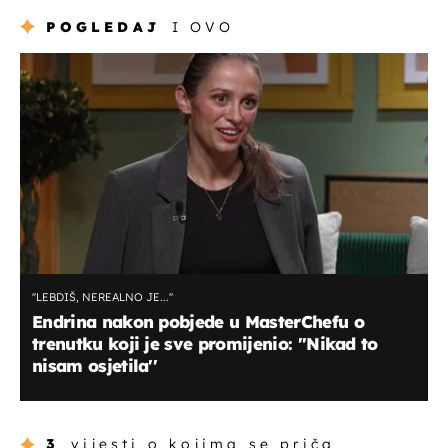
POGLEDAJ
I OVO
''LEBDIŠ, NEREALNO JE...''
Endrina nakon pobjede u MasterChefu o
trenutku koji je sve promijenio: ''Nikad to
nisam osjetila''
3
vijesti o kojima se priča