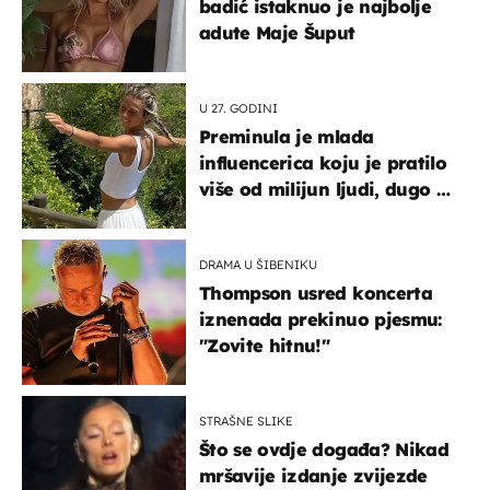
badić istaknuo je najbolje
adute Maje Šuput
U 27. GODINI
Preminula je mlada
influencerica koju je pratilo
više od milijun ljudi, dugo se
borila s opakom bolešću
DRAMA U ŠIBENIKU
Thompson usred koncerta
iznenada prekinuo pjesmu:
"Zovite hitnu!"
STRAŠNE SLIKE
Što se ovdje događa? Nikad
mršavije izdanje zvijezde