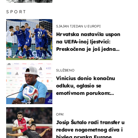
SPORT
SJAJAN TJEDAN U EUROPI
Hrvatska nastavila uspon
na UEFA-inoj ljestvici:
Preskočena je još jedna
država
SLUŽBENO
Vinicius donio konačnu
odluku, oglasio se
emotivnom porukom:
"Hvala vam svima"
OPA!
Josip Šutalo radi transfer u
redove nogometnog diva i
bivšeg prvaka Europe