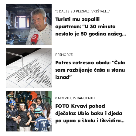
"I DALJE SU PLESALI, VRIŠTALI..."
Turisti mu zapalili
apartman: "U 30 minuta
nestalo je 50 godina našeg
života, supruga i ja ne
možemo oka sklopiti"
PRIMORJE
Potres zatresao obalu: "Čula
sam razbijanje čaša u stanu
iznad"
8 MRTVIH, 15 RANJENIH
FOTO Krvavi pohod
dječaka: Ubio baku i djeda
pa upao u školu i likvidirao
pet nastavnika