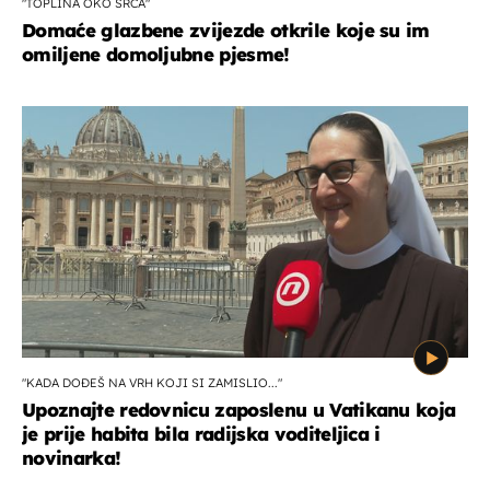
"TOPLINA OKO SRCA"
Domaće glazbene zvijezde otkrile koje su im
omiljene domoljubne pjesme!
"KADA DOĐEŠ NA VRH KOJI SI ZAMISLIO..."
Upoznajte redovnicu zaposlenu u Vatikanu koja
je prije habita bila radijska voditeljica i
novinarka!