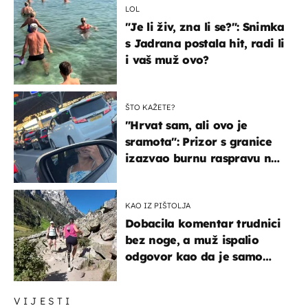
LOL
"Je li živ, zna li se?": Snimka
s Jadrana postala hit, radi li
i vaš muž ovo?
ŠTO KAŽETE?
"Hrvat sam, ali ovo je
sramota": Prizor s granice
izazvao burnu raspravu na
društvenim mrežama
KAO IZ PIŠTOLJA
Dobacila komentar trudnici
bez noge, a muž ispalio
odgovor kao da je samo
čekao…
VIJESTI