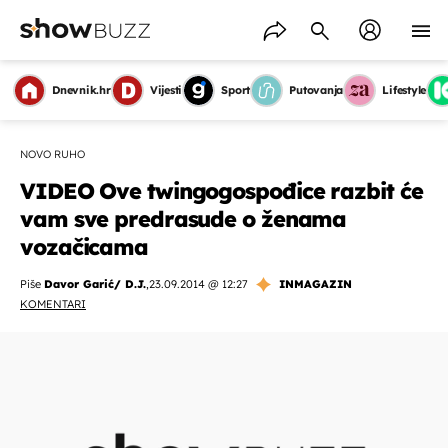
Dnevnik.hr
Vijesti
Sport
Putovanja
Lifestyle
NOVO RUHO
VIDEO Ove twingogospođice razbit će
vam sve predrasude o ženama
vozačicama
Piše
Davor Garić/ D.J.
,
23.09.2014 @ 12:27
INMAGAZIN
KOMENTARI
OMOGUĆI OBAVIJESTI