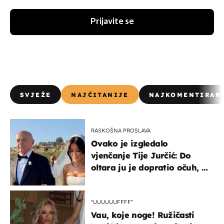
Prijavite se
SVJEŽE
NAJČITANIJE
NAJKOMENTIRAN
RASKOŠNA PROSLAVA
Ovako je izgledalo
vjenčanje Tije Jurčić: Do
oltara ju je dopratio očuh, a
slavilo se uz Olivera i Rozgu
"UUUUUUFFFF"
Vau, koje noge! Ružičasti