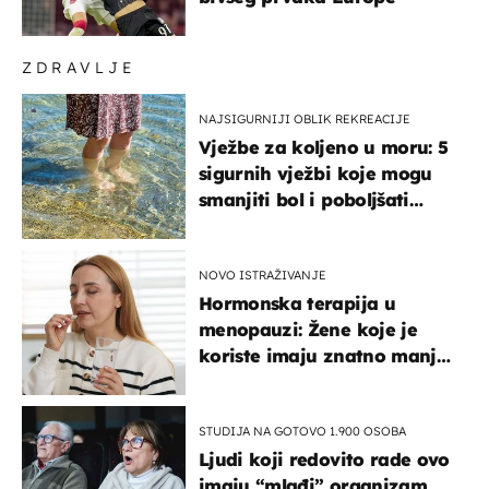
ZDRAVLJE
NAJSIGURNIJI OBLIK REKREACIJE
Vježbe za koljeno u moru: 5
sigurnih vježbi koje mogu
smanjiti bol i poboljšati
pokretljivost
NOVO ISTRAŽIVANJE
Hormonska terapija u
menopauzi: Žene koje je
koriste imaju znatno manji
rizik od ovoga
STUDIJA NA GOTOVO 1.900 OSOBA
Ljudi koji redovito rade ovo
imaju “mlađi” organizam,