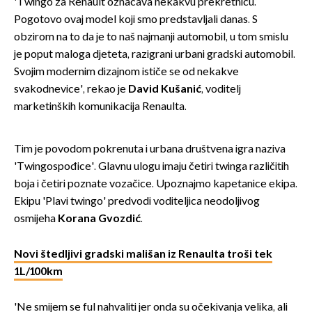
'Twingo za Renault označava nekakvu prekretnicu.
Pogotovo ovaj model koji smo predstavljali danas. S
obzirom na to da je to naš najmanji automobil, u tom smislu
je poput maloga djeteta, razigrani urbani gradski automobil.
Svojim modernim dizajnom ističe se od nekakve
svakodnevice', rekao je
David Kušanić
, voditelj
marketinških komunikacija Renaulta.
Tim je povodom pokrenuta i urbana društvena igra naziva
'Twingospođice'. Glavnu ulogu imaju četiri twinga različitih
boja i četiri poznate vozačice. Upoznajmo kapetanice ekipa.
Ekipu 'Plavi twingo' predvodi voditeljica neodoljivog
osmijeha
Korana Gvozdić
.
Novi štedljivi gradski mališan iz Renaulta troši tek
1L/100km
'Ne smijem se ful nahvaliti jer onda su očekivanja velika, ali