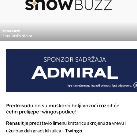
showbuzz
Foto: DNEVNIK.hr
Predrasudu da su muškarci bolji vozači razbit će
četiri prelijepe twingospođice!
Renault
je predstavio limenu krstaricu skrojenu za vrevu i
užurban duh gradskih ulica -
Twingo
.