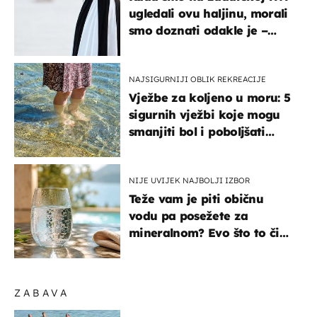
ugledali ovu haljinu, morali
smo doznati odakle je –
košta samo 18 eura
NAJSIGURNIJI OBLIK REKREACIJE
Vježbe za koljeno u moru: 5
sigurnih vježbi koje mogu
smanjiti bol i poboljšati
pokretljivost
NIJE UVIJEK NAJBOLJI IZBOR
Teže vam je piti običnu
vodu pa posežete za
mineralnom? Evo što to čini
organizmu
ZABAVA