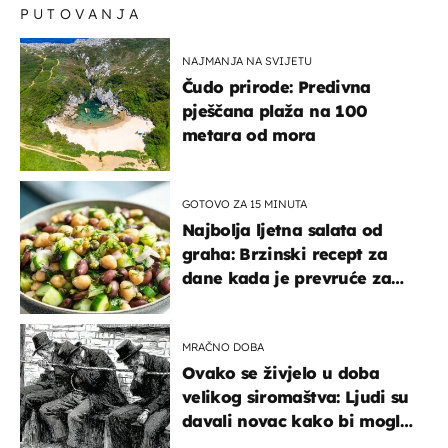
PUTOVANJA
NAJMANJA NA SVIJETU
Čudo prirode: Predivna
pješčana plaža na 100
metara od mora
GOTOVO ZA 15 MINUTA
Najbolja ljetna salata od
graha: Brzinski recept za
dane kada je prevruće za
kuhanje
MRAČNO DOBA
Ovako se živjelo u doba
velikog siromaštva: Ljudi su
davali novac kako bi mogli
spavati na konopcima