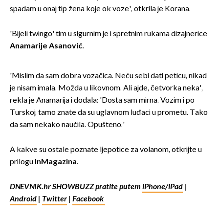
spadam u onaj tip žena koje ok voze', otkrila je Korana.
'Bijeli twingo' tim u sigurnim je i spretnim rukama dizajnerice
Anamarije Asanović.
'Mislim da sam dobra vozačica. Neću sebi dati peticu, nikad
je nisam imala. Možda u likovnom. Ali ajde, četvorka neka',
rekla je Anamarija i dodala: 'Dosta sam mirna. Vozim i po
Turskoj, tamo znate da su uglavnom luđaci u prometu. Tako
da sam nekako naučila. Opušteno.'
A kakve su ostale poznate ljepotice za volanom, otkrijte u
prilogu
InMagazina
.
DNEVNIK.hr SHOWBUZZ pratite putem
iPhone/iPad
|
Android
|
Twitter
|
Facebook