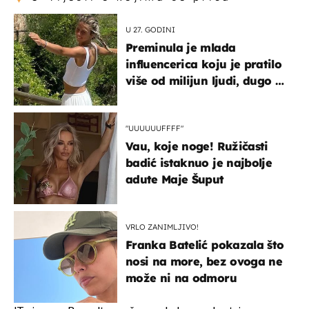
U 27. GODINI
Preminula je mlada
influencerica koju je pratilo
više od milijun ljudi, dugo se
borila s opakom bolešću
"UUUUUUFFFF"
Vau, koje noge! Ružičasti
badić istaknuo je najbolje
adute Maje Šuput
VRLO ZANIMLJIVO!
Franka Batelić pokazala što
nosi na more, bez ovoga ne
može ni na odmoru