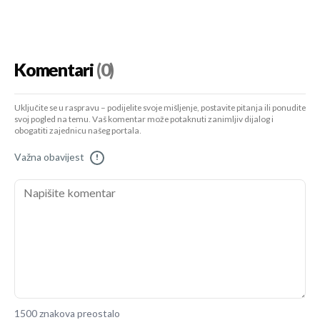
Komentari
(0)
Uključite se u raspravu – podijelite svoje mišljenje, postavite pitanja ili ponudite
svoj pogled na temu. Vaš komentar može potaknuti zanimljiv dijalog i
obogatiti zajednicu našeg portala.
Važna obavijest
!
1500 znakova preostalo