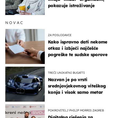
pokazuje istraživanje
NOVAC
ZA POSLODAVCE
Kako ispravno dati nekome
otkaz i izbjeći najčešće
pogreške te sudske sporove
TREĆI UNIKATNI BUGATTI
Nazvan je po vrsti
srednjovjekovnog viteškog
konja i visok samo metar
POKROVITELJ PHILIP MORRIS ZAGREB
Digitalna rješenja za