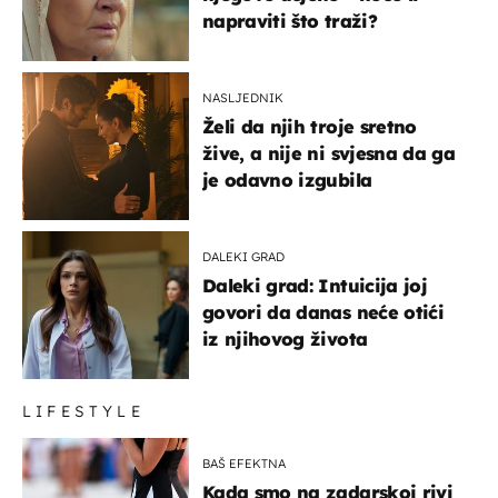
napraviti što traži?
NASLJEDNIK
Želi da njih troje sretno
žive, a nije ni svjesna da ga
je odavno izgubila
DALEKI GRAD
Daleki grad: Intuicija joj
govori da danas neće otići
iz njihovog života
LIFESTYLE
BAŠ EFEKTNA
Kada smo na zadarskoj rivi