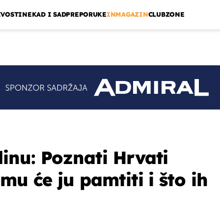
IVOSTI
NEKAD I SAD
PREPORUKE
INMAGAZIN
CLUBZONE
nu: Poznati Hrvati
mu će ju pamtiti i što ih