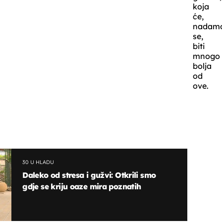
koja
će,
nadam
se,
biti
mnogo
bolja
od
ove.
30 U HLADU
Daleko od stresa i gužvi: Otkrili smo
gdje se kriju oaze mira poznatih