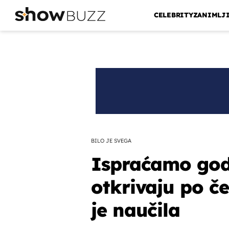
CELEBRITY
ZANIMLJ
BILO JE SVEGA
Ispraćamo godi
otkrivaju po če
je naučila