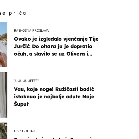
 se priča
RASKOŠNA PROSLAVA
Ovako je izgledalo vjenčanje Tije
Jurčić: Do oltara ju je dopratio
očuh, a slavilo se uz Olivera i
OMOGUĆI OBAVIJESTI
Rozgu
"UUUUUUFFFF"
Vau, koje noge! Ružičasti badić
istaknuo je najbolje adute Maje
Šuput
U 27. GODINI