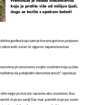
Preminula je mlada influencerica
koju je pratilo više od milijun ljudi,
dugo se borila s opakom bolesti
neobična godina koju nam je korona gotovo potpuno
eli zaboraviti, ostat će sigurno zapamćena kao
izazovima prvenstveno svojim osobnim koja su bila
 načinima da pobijedim demotiviranost", izjavila je
k više nego po koroni, naravno ako izvučemo živu
pamtit ću je po seriji Dar mar, pamtiti ću je po svom