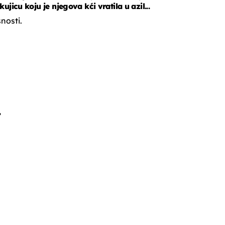
kujicu koju je njegova kći vratila u azil...
snosti.
,
,