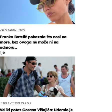
VRLO ZANIMLJIVO!
Franka Batelić pokazala što nosi na
more, bez ovoga ne može ni na
odmoru...
nje
o
no
ti
LIJEPE VIJESTI ZA LOU
Veliki potez Gorana Višnjića: Udomio je