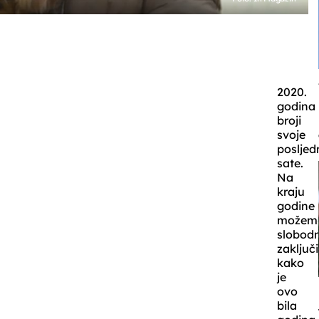
2020.
godina
broji
svoje
posljed
sate.
Na
kraju
godine
možem
slobod
zaključi
kako
je
ovo
bila