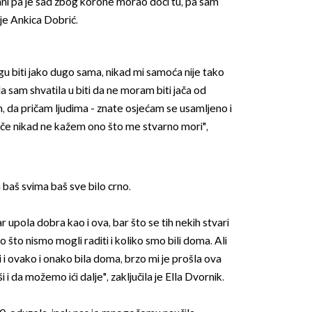
 vani pa je sad zbog korone morao doći tu, pa sam
a je Ankica Dobrić.
u biti jako dugo sama, nikad mi samoća nije tako
 sam shvatila u biti da ne moram biti jača od
 da pričam ljudima - znate osjećam se usamljeno i
inače nikad ne kažem ono što me stvarno mori",
a baš svima baš sve bilo crno.
r upola dobra kao i ova, bar što se tih nekih stvari
 što nismo mogli raditi i koliko smo bili doma. Ali
 i ovako i onako bila doma, brzo mi je prošla ova
i da možemo ići dalje", zaključila je Ella Dvornik.