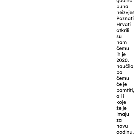
godina
puna
neizvje
Poznati
Hrvati
otkrili
su
nam
čemu
ih je
2020.
naučila
po
čemu
će je
pamtiti
ali i
koje
želje
imaju
za
novu
godinu,