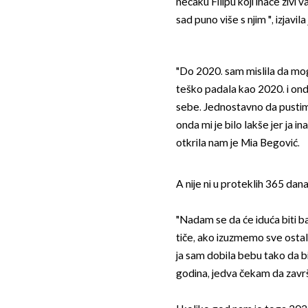
nećaku Filipu koji inače živi
sad puno više s njim ", izjavil
"Do 2020. sam mislila da mog
teško padala kao 2020. i onda
sebe. Jednostavno da pustim,
onda mi je bilo lakše jer ja 
otkrila nam je Mia Begović.
A nije ni u proteklih 365 dan
"Nadam se da će iduća biti ba
tiče, ako izuzmemo sve ostalo
ja sam dobila bebu tako da bi
godina, jedva čekam da završi 