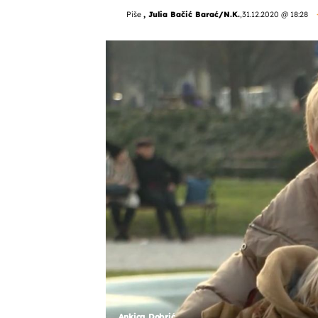
Piše
, Julia Bačić Barać/N.K.
,
31.12.2020 @ 18:28
Ankica Dobrić