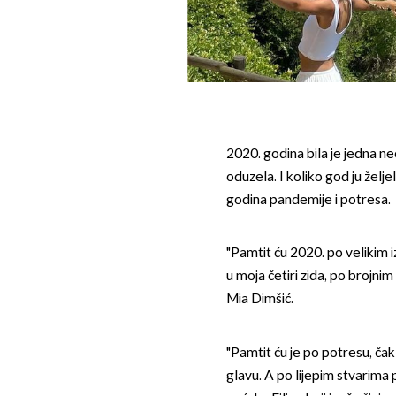
2020. godina bila je jedna 
oduzela. I koliko god ju želj
godina pandemije i potresa.
"Pamtit ću 2020. po velikim 
u moja četiri zida, po brojnim
Mia Dimšić.
"Pamtit ću je po potresu, ča
glavu. A po lijepim stvarima 