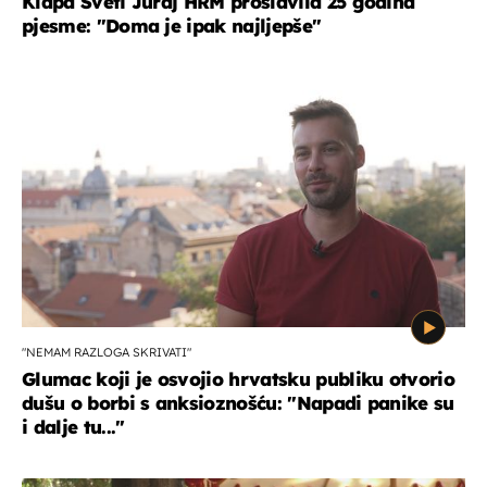
Klapa Sveti Juraj HRM proslavila 25 godina
pjesme: "Doma je ipak najljepše"
"NEMAM RAZLOGA SKRIVATI"
Glumac koji je osvojio hrvatsku publiku otvorio
dušu o borbi s anksioznošću: "Napadi panike su
i dalje tu..."