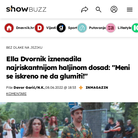
Dnevnik.hr
Vijesti
Sport
Putovanja
Lifestyle
BEZ DLAKE NA JEZIKU
Ella Dvornik iznenadila
najriskantnijom haljinom dosad: "Meni
se iskreno ne da glumiti!"
Piše
Davor Garić/N.K.
,
08.06.2022 @ 18:53
INMAGAZIN
KOMENTARI
OMOGUĆI OBAVIJESTI