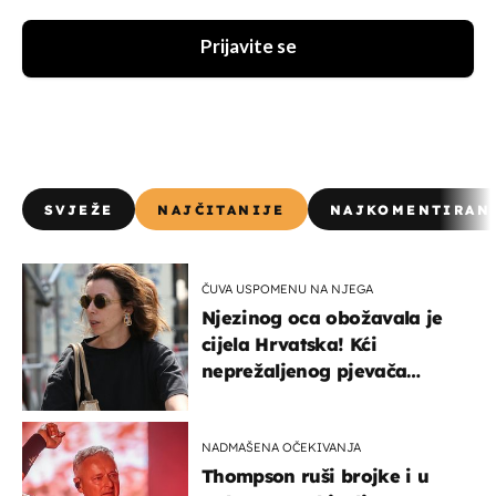
Prijavite se
SVJEŽE
NAJČITANIJE
NAJKOMENTIRAN
ČUVA USPOMENU NA NJEGA
Njezinog oca obožavala je
cijela Hrvatska! Kći
neprežaljenog pjevača
projurila špicom na dva
kotača
NADMAŠENA OČEKIVANJA
Thompson ruši brojke i u