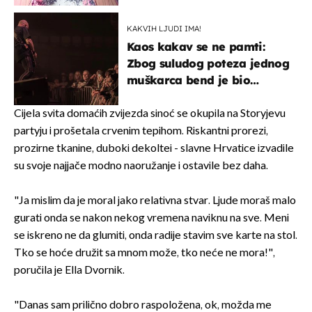
izazivaju nevjericu
KAKVIH LJUDI IMA!
Kaos kakav se ne pamti:
Zbog suludog poteza jednog
muškarca bend je bio
prisiljen prekinuti nastup
Cijela svita domaćih zvijezda sinoć se okupila na Storyjevu
partyju i prošetala crvenim tepihom. Riskantni prorezi,
prozirne tkanine, duboki dekoltei - slavne Hrvatice izvadile
su svoje najjače modno naoružanje i ostavile bez daha.
"Ja mislim da je moral jako relativna stvar. Ljude moraš malo
gurati onda se nakon nekog vremena naviknu na sve. Meni
se iskreno ne da glumiti, onda radije stavim sve karte na stol.
Tko se hoće družit sa mnom može, tko neće ne mora!",
poručila je Ella Dvornik.
"Danas sam prilično dobro raspoložena, ok, možda me