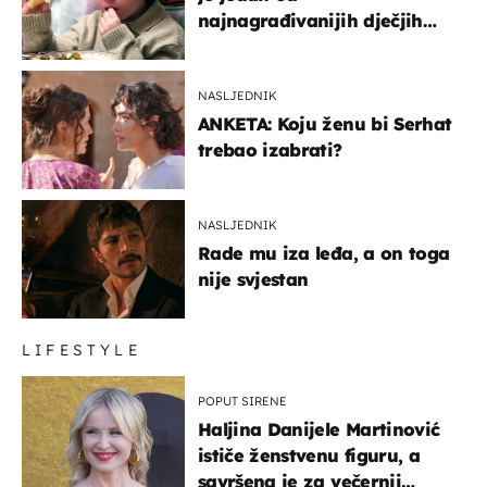
najnagrađivanijih dječjih
glumaca
NASLJEDNIK
ANKETA: Koju ženu bi Serhat
trebao izabrati?
NASLJEDNIK
Rade mu iza leđa, a on toga
nije svjestan
LIFESTYLE
POPUT SIRENE
Haljina Danijele Martinović
ističe ženstvenu figuru, a
savršena je za večernji