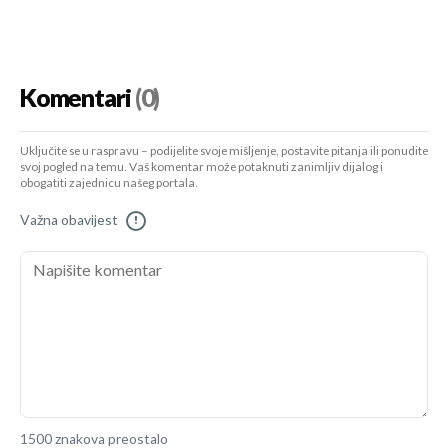
Komentari
(0)
Uključite se u raspravu – podijelite svoje mišljenje, postavite pitanja ili ponudite
svoj pogled na temu. Vaš komentar može potaknuti zanimljiv dijalog i
obogatiti zajednicu našeg portala.
Važna obavijest
!
1500 znakova preostalo