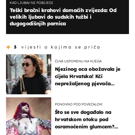
KAD LJUBAV NE POBIJEDI
Teški bračni krahovi domaćih zvijezda: Od
velikih ljubavi do sudskih tužbi i
dugogodišnjih parnica
3
vijesti o kojima se priča
ČUVA USPOMENU NA NJEGA
Njezinog oca obožavala je
cijela Hrvatska! Kći
neprežaljenog pjevača
projurila špicom na dva
kotača
PONOVNO POD POVEĆALOM
Što se sve događalo na
hrvatskom otoku pod
osramoćenim glumcem?
Bizarni prizori i danas