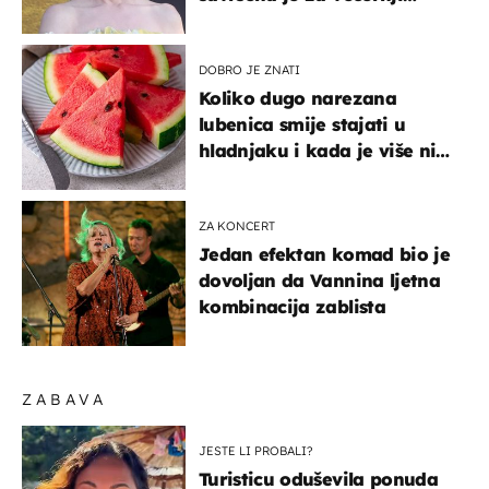
izlazak na moru
DOBRO JE ZNATI
Koliko dugo narezana
lubenica smije stajati u
hladnjaku i kada je više nije
sigurno jesti?
ZA KONCERT
Jedan efektan komad bio je
dovoljan da Vannina ljetna
kombinacija zablista
ZABAVA
JESTE LI PROBALI?
Turisticu oduševila ponuda