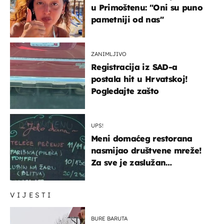
u Primoštenu: "Oni su puno
pametniji od nas"
ZANIMLJIVO
Registracija iz SAD-a
postala hit u Hrvatskoj!
Pogledajte zašto
UPS!
Meni domaćeg restorana
nasmijao društvene mreže!
Za sve je zaslužan
urnebesan naziv jela
VIJESTI
BURE BARUTA