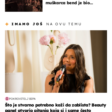
muškarca bend je bio
prisiljen prekinuti nastup
IMAMO JOŠ
NA OVU TEMU
moda & ljepota
POKROVITELJ BIPA
Što je stvarno potrebno koži da zablista? Beauty
panel otvorio pitanja koja si i same često