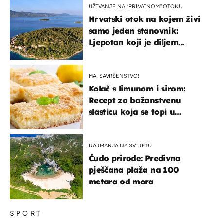
UŽIVANJE NA "PRIVATNOM" OTOKU
Hrvatski otok na kojem živi
samo jedan stanovnik:
Ljepotan koji je diljem
svijeta poznat po svojem
"bijelom zlatu"
MA, SAVRŠENSTVO!
Kolač s limunom i sirom:
Recept za božanstvenu
slasticu koja se topi u
ustima
NAJMANJA NA SVIJETU
Čudo prirode: Predivna
pješčana plaža na 100
metara od mora
SPORT