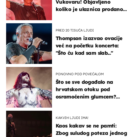
Vukovaru! Objavljeno
koliko je ulaznica prodano
u kratkom vremenu
PRED 20 TISUĆA LJUDI
Thompson izazvao ovacije
već na početku koncerta:
"Što ću kad sam slab..."
PONOVNO POD POVEĆALOM
Što se sve događalo na
hrvatskom otoku pod
osramoćenim glumcem?
Bizarni prizori i danas
izazivaju nevjericu
KAKVIH LJUDI IMA!
Kaos kakav se ne pamti:
Zbog suludog poteza jednog