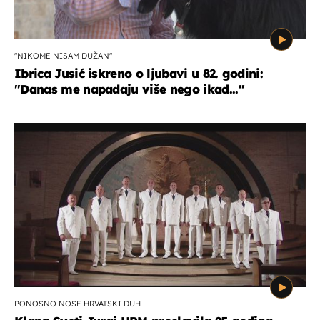
"NIKOME NISAM DUŽAN"
Ibrica Jusić iskreno o ljubavi u 82. godini:
"Danas me napadaju više nego ikad..."
PONOSNO NOSE HRVATSKI DUH