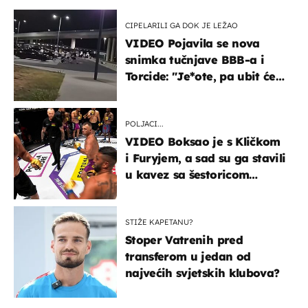
CIPELARILI GA DOK JE LEŽAO
VIDEO Pojavila se nova
snimka tučnjave BBB-a i
Torcide: "Je*ote, pa ubit će
ga!"
POLJACI...
VIDEO Boksao je s Kličkom
i Furyjem, a sad su ga stavili
u kavez sa šestoricom
Roma! Pogledajte kako je
završilo
STIŽE KAPETANU?
Stoper Vatrenih pred
transferom u jedan od
najvećih svjetskih klubova?