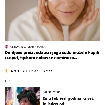
POKROVITELJ SPAR HRVATSKA
Omiljene proizvode za njegu sada možete kupiti
i usput, tijekom nabavke namirnica...
SVI
ČITAJU OVO
TV
DALEKI GRAD
Ima tek šest godina, a već
je jedan od