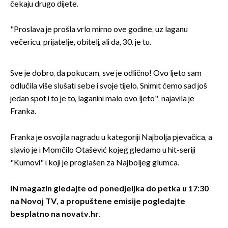
čekaju drugo dijete.
"Proslava je prošla vrlo mirno ove godine, uz laganu
večericu, prijatelje, obitelj, ali da, 30. je tu.
Sve je dobro, da pokucam, sve je odlično! Ovo ljeto sam
odlučila više slušati sebe i svoje tijelo. Snimit ćemo sad još
jedan spot i to je to, laganini malo ovo ljeto", najavila je
Franka.
Franka je osvojila nagradu u kategoriji Najbolja pjevačica, a
slavio je i Momčilo Otašević kojeg gledamo u hit-seriji
"Kumovi" i koji je proglašen za Najboljeg glumca.
IN magazin gledajte od ponedjeljka do petka u 17:30
na Novoj TV, a
propuštene emisije pogledajte
besplatno na novatv.hr
.