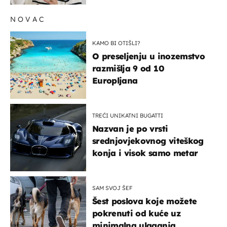
NOVAC
KAMO BI OTIŠLI?
O preseljenju u inozemstvo
razmišlja 9 od 10
Europljana
TREĆI UNIKATNI BUGATTI
Nazvan je po vrsti
srednjovjekovnog viteškog
konja i visok samo metar
SAM SVOJ ŠEF
Šest poslova koje možete
pokrenuti od kuće uz
minimalna ulaganja