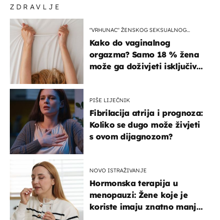
ZDRAVLJE
"VRHUNAC" ŽENSKOG SEKSUALNOG
ISKUSTVA
Kako do vaginalnog
orgazma? Samo 18 % žena
može ga doživjeti isključivo
na ovaj način
PIŠE LIJEČNIK
Fibrilacija atrija i prognoza:
Koliko se dugo može živjeti
s ovom dijagnozom?
NOVO ISTRAŽIVANJE
Hormonska terapija u
menopauzi: Žene koje je
koriste imaju znatno manji
rizik od ovoga