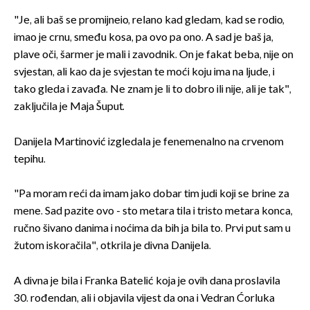
"Je, ali baš se promijneio, relano kad gledam, kad se rodio,
imao je crnu, smeđu kosa, pa ovo pa ono. A sad je baš ja,
plave oči, šarmer je mali i zavodnik. On je fakat beba, nije on
svjestan, ali kao da je svjestan te moći koju ima na ljude, i
tako gleda i zavađa. Ne znam je li to dobro ili nije, ali je tak",
zaključila je Maja Šuput.
Danijela Martinović izgledala je fenemenalno na crvenom
tepihu.
"Pa moram reći da imam jako dobar tim judi koji se brine za
mene. Sad pazite ovo - sto metara tila i tristo metara konca,
ručno šivano danima i noćima da bih ja bila to. Prvi put sam u
žutom iskoračila", otkrila je divna Danijela.
A divna je bila i Franka Batelić koja je ovih dana proslavila
30. rođendan, ali i objavila vijest da ona i Vedran Ćorluka