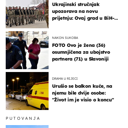
Ukrajinski stručnjak
upozorava na novu
prijetnju: Ovaj grad u BiH-u
bi mogao biti žarište
NAKON SUKOBA
FOTO Ovo je žena (36)
osumnjičena za ubojstvo
partnera (71) u Slavoniji
DRAMA U RIJECI
Urušio se balkon kuće, na
njemu bile dvije osobe:
"Život im je visio o koncu"
PUTOVANJA