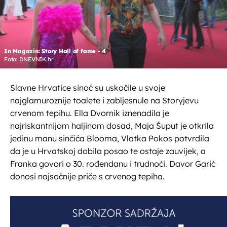
In Magazin: Story Hall of fame - 4
Foto: DNEVNIK.hr
Slavne Hrvatice sinoć su uskočile u svoje
najglamuroznije toalete i zabljesnule na Storyjevu
crvenom tepihu. Ella Dvornik iznenadila je
najriskantnijom haljinom dosad, Maja Šuput je otkrila
jedinu manu sinčića Blooma, Vlatka Pokos potvrdila
da je u Hrvatskoj dobila posao te ostaje zauvijek, a
Franka govori o 30. rođendanu i trudnoći. Davor Garić
donosi najsočnije priče s crvenog tepiha.