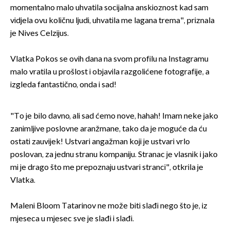
momentalno malo uhvatila socijalna anskioznost kad sam
vidjela ovu količnu ljudi, uhvatila me lagana trema", priznala
je Nives Celzijus.
Vlatka Pokos se ovih dana na svom profilu na Instagramu
malo vratila u prošlost i objavila razgolićene fotografije, a
izgleda fantastično, onda i sad!
"To je bilo davno, ali sad ćemo nove, hahah! Imam neke jako
zanimljive poslovne aranžmane, tako da je moguće da ću
ostati zauvijek! Ustvari angažman koji je ustvari vrlo
poslovan, za jednu stranu kompaniju. Stranac je vlasnik i jako
mi je drago što me prepoznaju ustvari stranci", otkrila je
Vlatka.
Maleni Bloom Tatarinov ne može biti slađi nego što je, iz
mjeseca u mjesec sve je slađi i slađi.