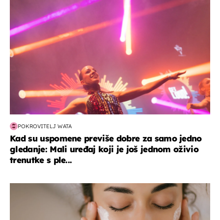
POKROVITELJ WATA
Kad su uspomene previše dobre za samo jedno
gledanje: Mali uređaj koji je još jednom oživio
trenutke s ple...
moda & ljepota