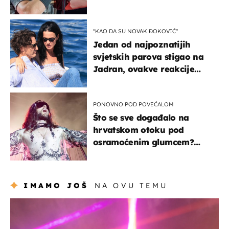
"KAO DA SU NOVAK ĐOKOVIĆ"
Jedan od najpoznatijih
svjetskih parova stigao na
Jadran, ovakve reakcije
vjerojatno nisu očekivali
PONOVNO POD POVEĆALOM
Što se sve događalo na
hrvatskom otoku pod
osramoćenim glumcem?
Bizarni prizori i danas
izazivaju nevjericu
IMAMO JOŠ
NA OVU TEMU
kultura & zabava