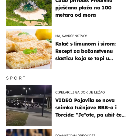
Čudo prirode: Predivna
pješčana plaža na 100
metara od mora
MA, SAVRŠENSTVO!
Kolač s limunom i sirom:
Recept za božanstvenu
slasticu koja se topi u
ustima
SPORT
CIPELARILI GA DOK JE LEŽAO
VIDEO Pojavila se nova
snimka tučnjave BBB-a i
Torcide: "Je*ote, pa ubit će
ga!"
DRAMATIČAN PREOKRET