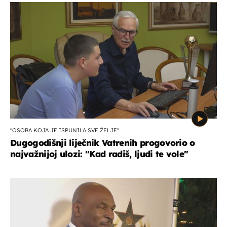
"OSOBA KOJA JE ISPUNILA SVE ŽELJE"
Dugogodišnji liječnik Vatrenih progovorio o
najvažnijoj ulozi: "Kad radiš, ljudi te vole"