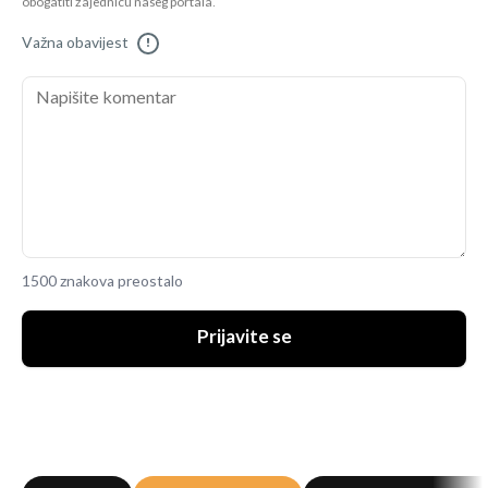
obogatiti zajednicu našeg portala.
Važna obavijest
!
1500 znakova preostalo
Prijavite se