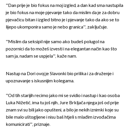
''Dan prije je bio fokus na moj izgled, a dan kad sma nastupila
je bio fokus na moje pjevanje tako da mislim da je za dobru
pjevačicu bitan i izgled bitno je i pjevanje tako da ako se to
lijepo ukomponira samo je nebo granica'', zaključuje.
''Mislim da seksipil nije samo ako budeš polugol na
pozornici da to možeš izvesti i na elegantan način kao što
sam ja, nadam se uspjela'', kaže nam.
Nastup na Dori ovoj je Slavonki bio prilika i za druženje i
upoznavanje s iskusnijim kolegama.
''Od tih starijih recimo jako mi se svidio i nastup i kao osoba
Luka Nižetić, ima tu još njih, Jure Brkljača njega još od prije
znam svi su bili jako opušteni, a bilo je nekih iznimki koje su
bile malo uštogljene i nisu baš htjeli s mlađim izvođačima
komunicirati'', priznaje.