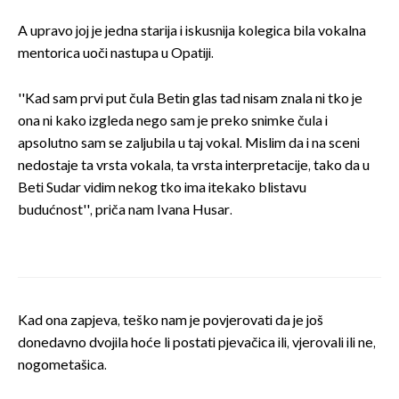
A upravo joj je jedna starija i iskusnija kolegica bila vokalna
mentorica uoči nastupa u Opatiji.
''Kad sam prvi put čula Betin glas tad nisam znala ni tko je
ona ni kako izgleda nego sam je preko snimke čula i
apsolutno sam se zaljubila u taj vokal. Mislim da i na sceni
nedostaje ta vrsta vokala, ta vrsta interpretacije, tako da u
Beti Sudar vidim nekog tko ima itekako blistavu
budućnost'', priča nam Ivana Husar.
Kad ona zapjeva, teško nam je povjerovati da je još
donedavno dvojila hoće li postati pjevačica ili, vjerovali ili ne,
nogometašica.