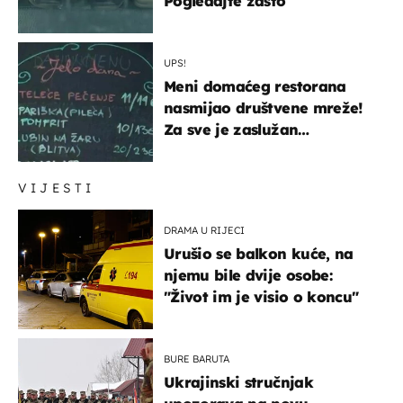
Pogledajte zašto
UPS!
Meni domaćeg restorana
nasmijao društvene mreže!
Za sve je zaslužan
urnebesan naziv jela
VIJESTI
DRAMA U RIJECI
Urušio se balkon kuće, na
njemu bile dvije osobe:
"Život im je visio o koncu"
BURE BARUTA
Ukrajinski stručnjak