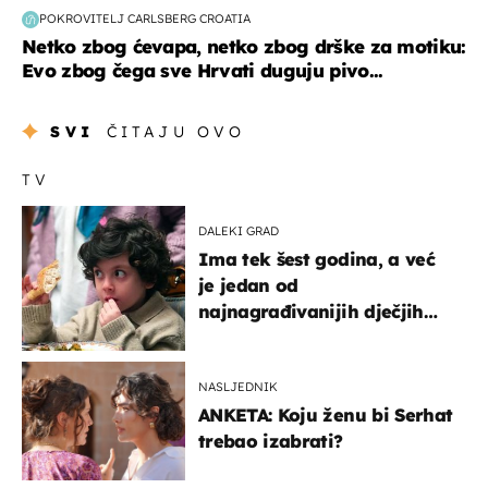
POKROVITELJ CARLSBERG CROATIA
Netko zbog ćevapa, netko zbog drške za motiku:
Evo zbog čega sve Hrvati duguju pivo...
SVI
ČITAJU OVO
TV
DALEKI GRAD
Ima tek šest godina, a već
je jedan od
najnagrađivanijih dječjih
glumaca
NASLJEDNIK
ANKETA: Koju ženu bi Serhat
trebao izabrati?