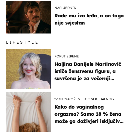
NASLJEDNIK
Rade mu iza leđa, a on toga
nije svjestan
LIFESTYLE
POPUT SIRENE
Haljina Danijele Martinović
ističe ženstvenu figuru, a
savršena je za večernji
izlazak na moru
"VRHUNAC" ŽENSKOG SEKSUALNOG
ISKUSTVA
Kako do vaginalnog
orgazma? Samo 18 % žena
može ga doživjeti isključivo
na ovaj način