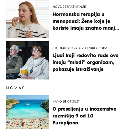
NOVO ISTRAŽIVANJE
Hormonska terapija u
menopauzi: Žene koje je
koriste imaju znatno manji
rizik od ovoga
STUDIJA NA GOTOVO 1.900 OSOBA
Ljudi koji redovito rade ovo
imaju “mlađi” organizam,
pokazuje istraživanje
NOVAC
KAMO BI OTIŠLI?
O preseljenju u inozemstvo
razmišlja 9 od 10
Europljana