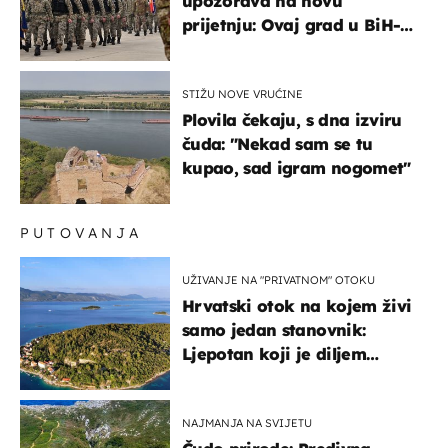
upozorava na novu
prijetnju: Ovaj grad u BiH-u
bi mogao biti žarište
STIŽU NOVE VRUĆINE
Plovila čekaju, s dna izviru
čuda: "Nekad sam se tu
kupao, sad igram nogomet"
PUTOVANJA
UŽIVANJE NA "PRIVATNOM" OTOKU
Hrvatski otok na kojem živi
samo jedan stanovnik:
Ljepotan koji je diljem
svijeta poznat po svojem
"bijelom zlatu"
NAJMANJA NA SVIJETU