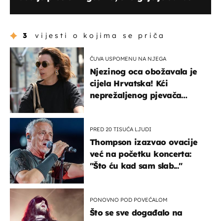
3
vijesti o kojima se priča
ČUVA USPOMENU NA NJEGA
Njezinog oca obožavala je
cijela Hrvatska! Kći
neprežaljenog pjevača
projurila špicom na dva
kotača
PRED 20 TISUĆA LJUDI
Thompson izazvao ovacije
već na početku koncerta:
"Što ću kad sam slab..."
PONOVNO POD POVEĆALOM
Što se sve događalo na