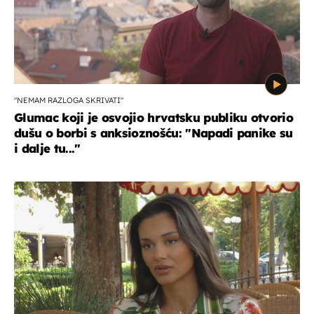
"NEMAM RAZLOGA SKRIVATI"
Glumac koji je osvojio hrvatsku publiku otvorio
dušu o borbi s anksioznošću: "Napadi panike su
i dalje tu..."