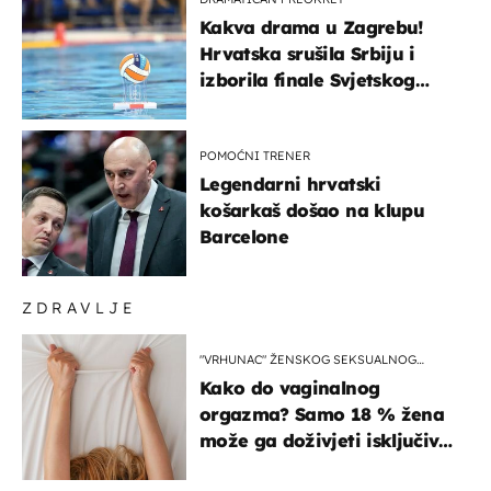
Kakva drama u Zagrebu!
Hrvatska srušila Srbiju i
izborila finale Svjetskog
prvenstva
POMOĆNI TRENER
Legendarni hrvatski
košarkaš došao na klupu
Barcelone
ZDRAVLJE
"VRHUNAC" ŽENSKOG SEKSUALNOG
ISKUSTVA
Kako do vaginalnog
orgazma? Samo 18 % žena
može ga doživjeti isključivo
na ovaj način