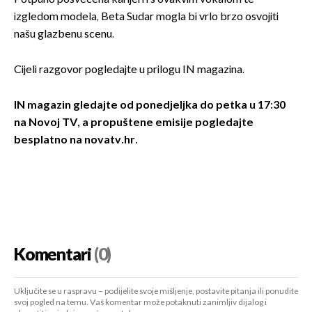
izgledom modela, Beta Sudar mogla bi vrlo brzo osvojiti
našu glazbenu scenu.
Cijeli razgovor pogledajte u prilogu IN magazina.
IN magazin gledajte od ponedjeljka do petka u 17:30
na Novoj TV, a propuštene emisije pogledajte
besplatno na novatv.hr.
Komentari
(0)
Uključite se u raspravu – podijelite svoje mišljenje, postavite pitanja ili ponudite
svoj pogled na temu. Vaš komentar može potaknuti zanimljiv dijalog i