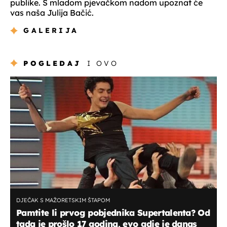
publike. S mladom pjevačkom nadom upoznat će
vas naša Julija Bačić.
GALERIJA
POGLEDAJ
I OVO
DJEČAK S MAŽORETSKIM ŠTAPOM
Pamtite li prvog pobjednika Supertalenta? Od
tada je prošlo 17 godina, evo gdje je danas