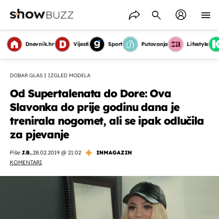
Dnevnik.hr
Vijesti
Sport
Putovanja
Lifestyle
DOBAR GLAS I IZGLED MODELA
Od Supertalenata do Dore: Ova
Slavonka do prije godinu dana je
trenirala nogomet, ali se ipak odlučila
za pjevanje
Piše
J.B.
,
28.02.2019 @ 21:02
INMAGAZIN
KOMENTARI
OMOGUĆI OBAVIJESTI