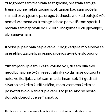
''Nogomet sam trenirala šest godina, prestala sam ga
trenirati prije nekih godinu i pol, taman kad sam počela
snimati prvu pjesmu pa drugu. Jednostavno kad putuješ više
nemaš vremena za treninge i da se posvetiš tom sportu i
morala sam napraviti odluku ili ću nogomet ili ću pjevanje'',
objašnjava nam.
Kocka je ipak pala na pjevanje. Zbog karijere iz Valpova se
preselila u Zagreb, a njezino srce još uvijek je slobodno.
''Imam jednu pjesmu kaže voli-ne voli, tu sam bila evo
neodlučna prije 5-6 mjeseci, ali nikako da mi se dogodi ta
neka velika ljubav, još sam mlada, imam tek 19 godina i
stvarno ne želim žuriti s ničim, imam vremena želim se
posvetiti svojoj karijeri, pjevanju i to je to, ako se nešto
dogodi, dogodit će se'', smatra.
Potpuno posvećena karijeri i s ovakvim vokalom te