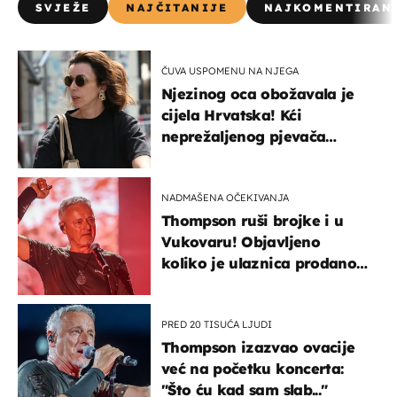
SVJEŽE
NAJČITANIJE
NAJKOMENTIRAN
ČUVA USPOMENU NA NJEGA
Njezinog oca obožavala je
cijela Hrvatska! Kći
neprežaljenog pjevača
projurila špicom na dva
kotača
NADMAŠENA OČEKIVANJA
Thompson ruši brojke i u
Vukovaru! Objavljeno
koliko je ulaznica prodano
u kratkom vremenu
PRED 20 TISUĆA LJUDI
Thompson izazvao ovacije
već na početku koncerta:
"Što ću kad sam slab..."