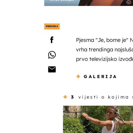
PODIJELI
Pjesma "Je, bome je" N
vrha trendinga najsluša
prvo televizijsko izvođ
GALERIJA
3
vijesti o kojima