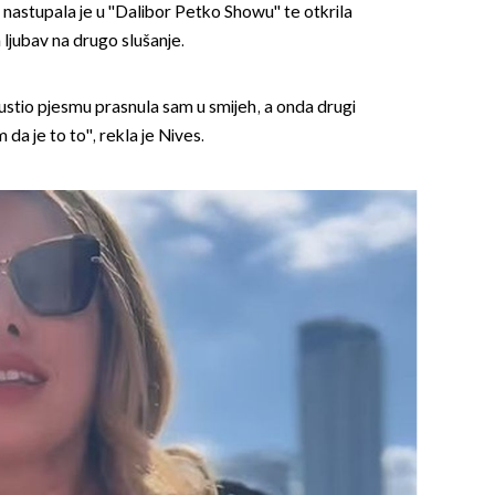
nastupala je u ''Dalibor Petko Showu'' te otkrila
 ljubav na drugo slušanje.
pustio pjesmu prasnula sam u smijeh, a onda drugi
da je to to'', rekla je Nives.