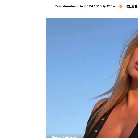
CLUB
Piše
showbuzz.hr
,
08.04.2025 @ 12:04
Nives Celzijus