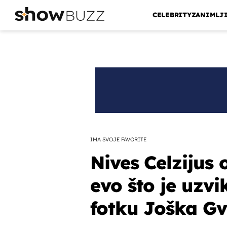
CELEBRITY
ZANIMLJ
IMA SVOJE FAVORITE
Nives Celzijus 
evo što je uzvi
fotku Joška Gv