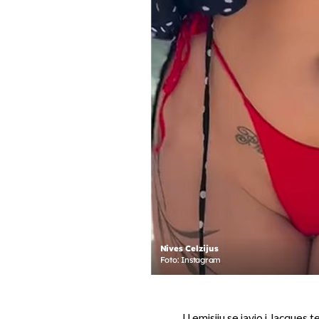
Nives Celzijus
Foto: Instagram
U emisiju se javio i Jacques t