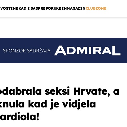
IVOSTI
NEKAD I SAD
PREPORUKE
INMAGAZIN
CLUBZONE
odabrala seksi Hrvate, a
knula kad je vidjela
ardiola!