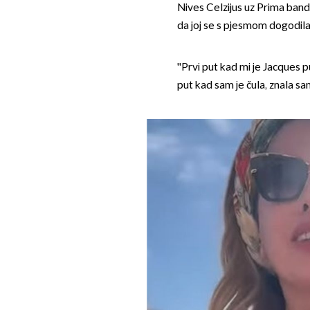
Nives Celzijus uz Prima band 
da joj se s pjesmom dogodila
''Prvi put kad mi je Jacques 
put kad sam je čula, znala sam 