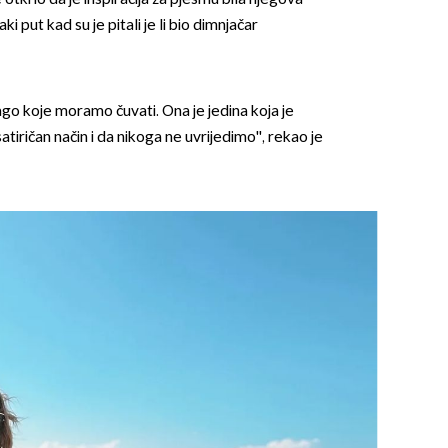
ki put kad su je pitali je li bio dimnjačar
ago koje moramo čuvati. Ona je jedina koja je
tiričan način i da nikoga ne uvrijedimo'', rekao je