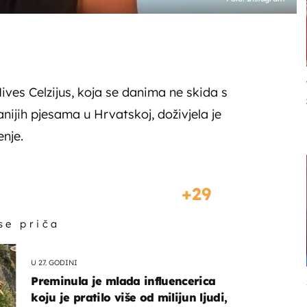
ives Celzijus, koja se danima ne skida s
nijih pjesama u Hrvatskoj, doživjela je
enje.
29
 se priča
U 27. GODINI
Preminula je mlada influencerica
koju je pratilo više od milijun ljudi,