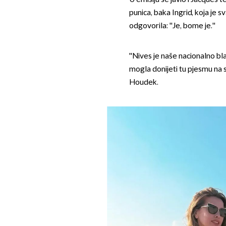
punica, baka Ingrid, koja je sva
odgovorila: ''Je, bome je.''
''Nives je naše nacionalno bl
mogla donijeti tu pjesmu na sa
Houdek.