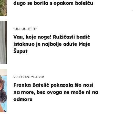
dugo se borila s opakom bolešću
"UUUUUUFFFF"
Vau, koje noge! Ružičasti badić
istaknuo je najbolje adute Maje
Šuput
VRLO ZANIMLJIVO!
Franka Batelić pokazala što nosi
na more, bez ovoga ne može ni na
odmoru