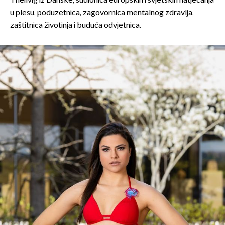
Theilvig iz Danske, sudionica europskih i svjetskih natjecanja
u plesu, poduzetnica, zagovornica mentalnog zdravlja,
zaštitnica životinja i buduća odvjetnica.