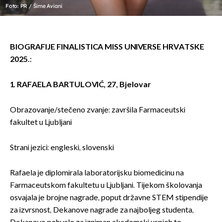
Foto: PR / Šime Aviani
BIOGRAFIJE FINALISTICA MISS UNIVERSE HRVATSKE
2025.:
1. RAFAELA BARTULOVIĆ, 27, Bjelovar
Obrazovanje/stečeno zvanje: završila Farmaceutski
fakultet u Ljubljani
Strani jezici: engleski, slovenski
Rafaela je diplomirala laboratorijsku biomedicinu na
Farmaceutskom fakultetu u Ljubljani. Tijekom školovanja
osvajala je brojne nagrade, poput državne STEM stipendije
za izvrsnost, Dekanove nagrade za najboljeg studenta,