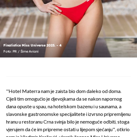
Finalistice Miss Universe 2025. - 4
Foto: PR / Šime Aviani
''Hotel Materra nam je zaista bio dom daleko od doma.
Cijeli tim omogućio je djevojkama da se nakon napornog
dana opuste u spau, na hotelskom bazenu i u saunama, a
slavonske gastronomske specijalitete i izvrsno pripremljenu
hranu u restoranu Crna svinja bilo je nemoguće odbiti, stoga
vjerujem da će im pripreme ostati u lijepom sjećanju'', otkrio