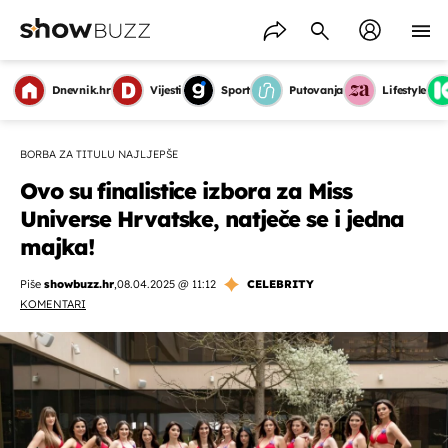
Dnevnik.hr
Vijesti
Sport
Putovanja
Lifestyle
BORBA ZA TITULU NAJLJEPŠE
Ovo su finalistice izbora za Miss
Universe Hrvatske, natječe se i jedna
majka!
Piše
showbuzz.hr
,
08.04.2025 @ 11:12
CELEBRITY
KOMENTARI
OMOGUĆI OBAVIJESTI