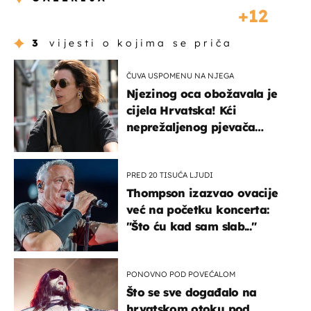
12
3
vijesti o kojima se priča
ČUVA USPOMENU NA NJEGA
Njezinog oca obožavala je
cijela Hrvatska! Kći
neprežaljenog pjevača
projurila špicom na dva
kotača
PRED 20 TISUĆA LJUDI
Thompson izazvao ovacije
već na početku koncerta:
"Što ću kad sam slab..."
PONOVNO POD POVEĆALOM
Što se sve događalo na
hrvatskom otoku pod