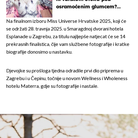
osramoćenim glumcem?
Bizarni prizori i danas
izazivaju nevjericu
Na finalnom izboru Miss Universe Hrvatske 2025., koji će
se održati 28. travnja 2025. u Smaragdnoj dvorani hotela
Esplanade u Zagrebu, za titulu najljepše natjecat će se 14
prekrasnih finalistica, čije vam službene fotografije i kratke
biografije donosimo u nastavku.
Djevojke su prošloga tjedna odradile prvi dio priprema u
Zagrebu i u Čepinu, točnije u novom Wellness i Wholeness
hotelu Materra, gdje su fotografije i nastale.