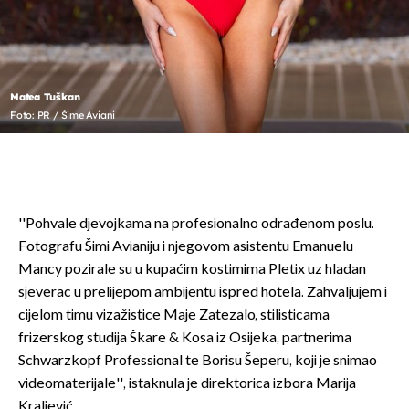
Matea Tuškan
Foto: PR / Šime Aviani
''Pohvale djevojkama na profesionalno odrađenom poslu.
Fotografu Šimi Avianiju i njegovom asistentu Emanuelu
Mancy pozirale su u kupaćim kostimima Pletix uz hladan
sjeverac u prelijepom ambijentu ispred hotela. Zahvaljujem i
cijelom timu vizažistice Maje Zatezalo, stilisticama
frizerskog studija Škare & Kosa iz Osijeka, partnerima
Schwarzkopf Professional te Borisu Šeperu, koji je snimao
videomaterijale'', istaknula je direktorica izbora Marija
Kraljević.