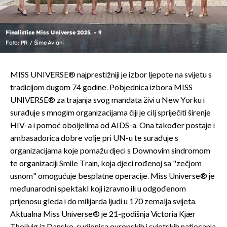
Finalistice Miss Universe 2025. - 9
Foto: PR / Šime Aviani
MISS UNIVERSE® najprestižniji je izbor ljepote na svijetu s
tradicijom dugom 74 godine. Pobjednica izbora MISS
UNIVERSE® za trajanja svog mandata živi u New Yorku i
surađuje s mnogim organizacijama čiji je cilj spriječiti širenje
HIV-a i pomoć oboljelima od AIDS-a. Ona također postaje i
ambasadorica dobre volje pri UN-u te surađuje s
organizacijama koje pomažu djeci s Downovim sindromom
te organizaciji Smile Train, koja djeci rođenoj sa "zečjom
usnom" omogućuje besplatne operacije. Miss Universe® je
međunarodni spektakl koji izravno ili u odgođenom
prijenosu gleda i do milijarda ljudi u 170 zemalja svijeta.
Aktualna Miss Universe® je 21-godišnja Victoria Kjær