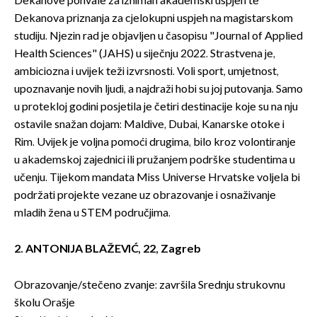
Dekanove pohvale za izniman akademski uspjeh te
Dekanova priznanja za cjelokupni uspjeh na magistarskom
studiju. Njezin rad je objavljen u časopisu "Journal of Applied
Health Sciences" (JAHS) u siječnju 2022. Strastvena je,
ambiciozna i uvijek teži izvrsnosti. Voli sport, umjetnost,
upoznavanje novih ljudi, a najdraži hobi su joj putovanja. Samo
u protekloj godini posjetila je četiri destinacije koje su na nju
ostavile snažan dojam: Maldive, Dubai, Kanarske otoke i
Rim. Uvijek je voljna pomoći drugima, bilo kroz volontiranje
u akademskoj zajednici ili pružanjem podrške studentima u
učenju. Tijekom mandata Miss Universe Hrvatske voljela bi
podržati projekte vezane uz obrazovanje i osnaživanje
mladih žena u STEM područjima.
2. ANTONIJA BLAŽEVIĆ, 22, Zagreb
Obrazovanje/stečeno zvanje: završila Srednju strukovnu
školu Orašje