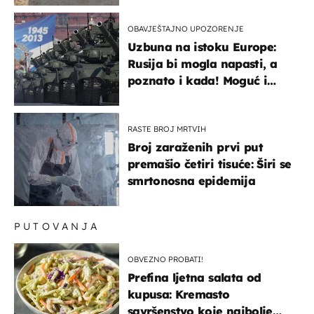
OBAVJEŠTAJNO UPOZORENJE
Uzbuna na istoku Europe:
Rusija bi mogla napasti, a
poznato i kada! Moguć i
kopneni upad u članicu
NATO-a
RASTE BROJ MRTVIH
Broj zaraženih prvi put
premašio četiri tisuće: Širi se
smrtonosna epidemija
PUTOVANJA
OBVEZNO PROBATI!
Prefina ljetna salata od
kupusa: Kremasto
savršenstvo koje najbolje