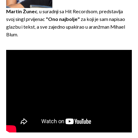
zaslužan je jedan poznati
Hrvat
Martin Žunec
, u suradnji sa Hit Recordsom, predstavlja
svoj singl prvijenac
"Ono najbolje"
za koji je sam napisao
glazbu i tekst, a sve zajedno upakirao u aranžman Mihael
Blum.