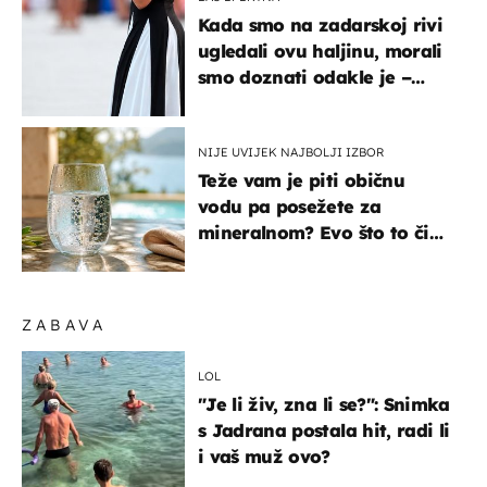
Kada smo na zadarskoj rivi
ugledali ovu haljinu, morali
smo doznati odakle je –
košta samo 18 eura
NIJE UVIJEK NAJBOLJI IZBOR
Teže vam je piti običnu
vodu pa posežete za
mineralnom? Evo što to čini
organizmu
ZABAVA
LOL
"Je li živ, zna li se?": Snimka
s Jadrana postala hit, radi li
i vaš muž ovo?