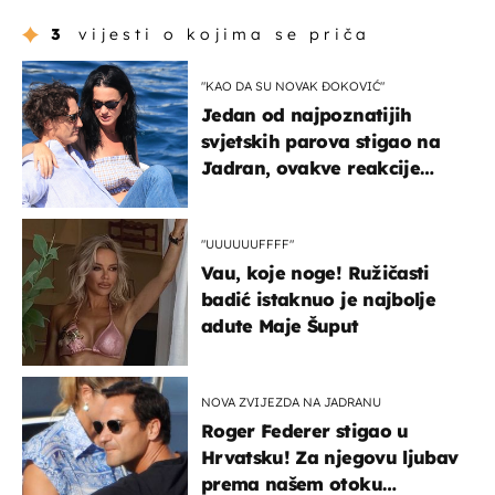
3
vijesti o kojima se priča
"KAO DA SU NOVAK ĐOKOVIĆ"
Jedan od najpoznatijih
svjetskih parova stigao na
Jadran, ovakve reakcije
vjerojatno nisu očekivali
"UUUUUUFFFF"
Vau, koje noge! Ružičasti
badić istaknuo je najbolje
adute Maje Šuput
NOVA ZVIJEZDA NA JADRANU
Roger Federer stigao u
Hrvatsku! Za njegovu ljubav
prema našem otoku