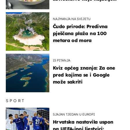
paše uz pečeno meso
NAJMANJA NA SVIJETU
Čudo prirode: Predivna
pješčana plaža na 100
metara od mora
15 PITANJA
Kviz općeg znanja: Za one
pred kojima se i Google
može sakriti
SPORT
SJAJAN TJEDAN U EUROPI
Hrvatska nastavila uspon
na UEFA-inoj ljestvici: