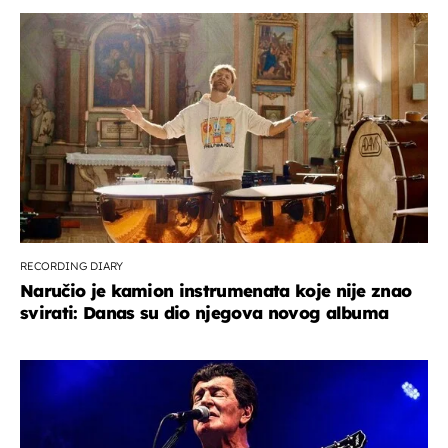
RECORDING DIARY
Naručio je kamion instrumenata koje nije znao
svirati: Danas su dio njegova novog albuma