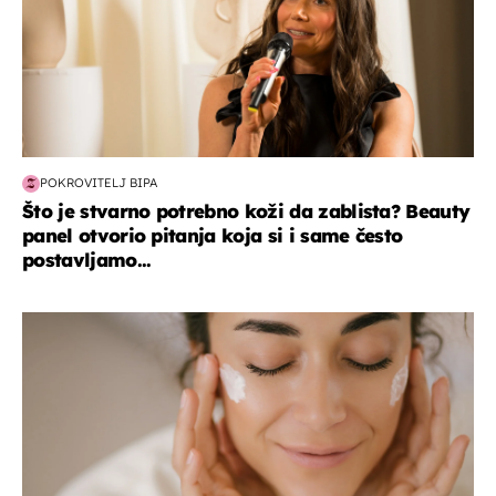
POKROVITELJ BIPA
Što je stvarno potrebno koži da zablista? Beauty
panel otvorio pitanja koja si i same često
postavljamo...
moda & ljepota