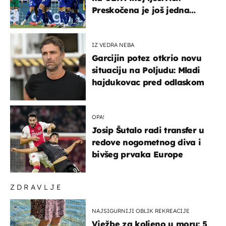
Preskočena je još jedna
država
IZ VEDRA NEBA
Garcijin potez otkrio novu
situaciju na Poljudu: Mladi
hajdukovac pred odlaskom
OPA!
Josip Šutalo radi transfer u
redove nogometnog diva i
bivšeg prvaka Europe
ZDRAVLJE
NAJSIGURNIJI OBLIK REKREACIJE
Vježbe za koljeno u moru: 5