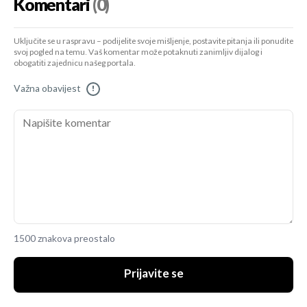
Komentari
(0)
Uključite se u raspravu – podijelite svoje mišljenje, postavite pitanja ili ponudite
svoj pogled na temu. Vaš komentar može potaknuti zanimljiv dijalog i
obogatiti zajednicu našeg portala.
Važna obavijest
!
1500 znakova preostalo
Prijavite se