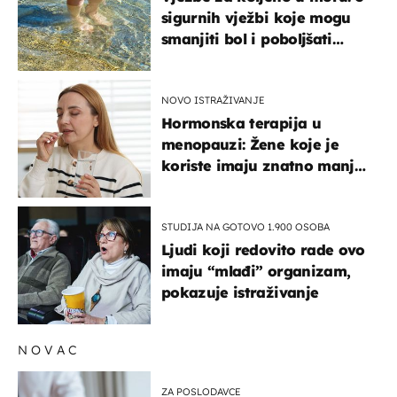
sigurnih vježbi koje mogu
smanjiti bol i poboljšati
pokretljivost
NOVO ISTRAŽIVANJE
Hormonska terapija u
menopauzi: Žene koje je
koriste imaju znatno manji
rizik od ovoga
STUDIJA NA GOTOVO 1.900 OSOBA
Ljudi koji redovito rade ovo
imaju “mlađi” organizam,
pokazuje istraživanje
NOVAC
ZA POSLODAVCE