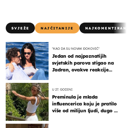
SVJEŽE
NAJČITANIJE
NAJKOMENTIRAN
"KAO DA SU NOVAK ĐOKOVIĆ"
Jedan od najpoznatijih
svjetskih parova stigao na
Jadran, ovakve reakcije
vjerojatno nisu očekivali
U 27. GODINI
Preminula je mlada
influencerica koju je pratilo
više od milijun ljudi, dugo se
borila s opakom bolešću