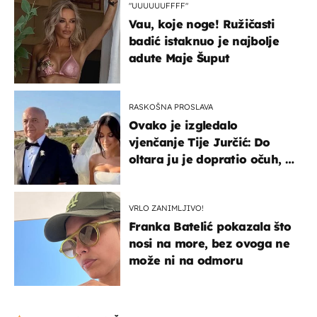
"UUUUUUFFFF"
Vau, koje noge! Ružičasti
badić istaknuo je najbolje
adute Maje Šuput
RASKOŠNA PROSLAVA
Ovako je izgledalo
vjenčanje Tije Jurčić: Do
oltara ju je dopratio očuh, a
slavilo se uz Olivera i Rozgu
VRLO ZANIMLJIVO!
Franka Batelić pokazala što
nosi na more, bez ovoga ne
može ni na odmoru