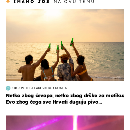
IMAMO JOŠ
NA OVU TEMU
zanimljivosti
POKROVITELJ CARLSBERG CROATIA
Netko zbog ćevapa, netko zbog drške za motiku:
Evo zbog čega sve Hrvati duguju pivo...
kultura & zabava