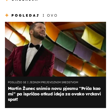
POGLEDAJ
I OVO
POSLUŽIO SE I JEDNIM PRIJEVOZNIM SREDSTVOM
Martin Žunec snimio novu pjesmu ''Priča kao
mi'' pa ispričao otkud ideja za ovako vrckavi
spot!