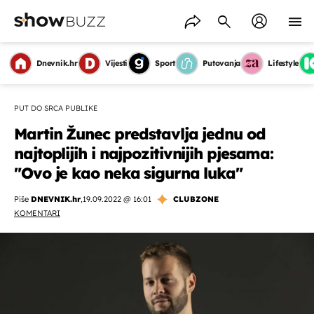
Dnevnik.hr
Vijesti
Sport
Putovanja
Lifestyle
PUT DO SRCA PUBLIKE
Martin Žunec predstavlja jednu od
najtoplijih i najpozitivnijih pjesama:
"Ovo je kao neka sigurna luka"
Piše
DNEVNIK.hr
,
19.09.2022 @ 16:01
CLUBZONE
KOMENTARI
OMOGUĆI OBAVIJESTI