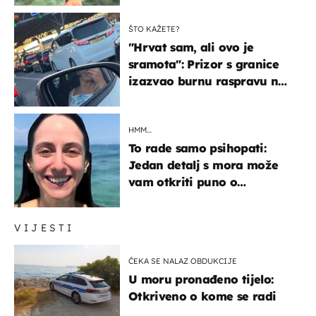
ŠTO KAŽETE?
"Hrvat sam, ali ovo je
sramota": Prizor s granice
izazvao burnu raspravu na
društvenim mrežama
HMM…
To rade samo psihopati:
Jedan detalj s mora može
vam otkriti puno o
prijateljima
VIJESTI
ČEKA SE NALAZ OBDUKCIJE
U moru pronađeno tijelo:
Otkriveno o kome se radi