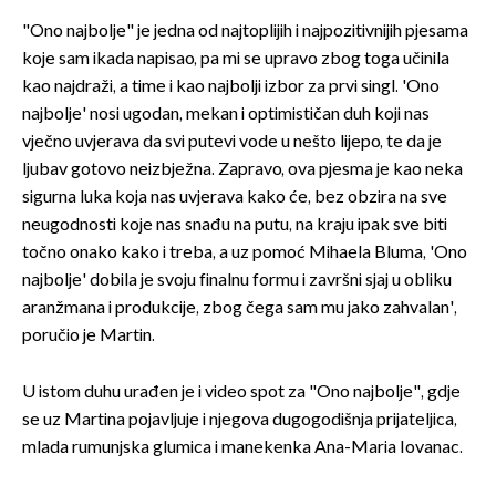
"Ono najbolje" je jedna od najtoplijih i najpozitivnijih pjesama
koje sam ikada napisao, pa mi se upravo zbog toga učinila
kao najdraži, a time i kao najbolji izbor za prvi singl. 'Ono
najbolje' nosi ugodan, mekan i optimističan duh koji nas
vječno uvjerava da svi putevi vode u nešto lijepo, te da je
ljubav gotovo neizbježna. Zapravo, ova pjesma je kao neka
sigurna luka koja nas uvjerava kako će, bez obzira na sve
neugodnosti koje nas snađu na putu, na kraju ipak sve biti
točno onako kako i treba, a uz pomoć Mihaela Bluma, 'Ono
najbolje' dobila je svoju finalnu formu i završni sjaj u obliku
aranžmana i produkcije, zbog čega sam mu jako zahvalan',
poručio je Martin.
U istom duhu urađen je i video spot za "Ono najbolje", gdje
se uz Martina pojavljuje i njegova dugogodišnja prijateljica,
mlada rumunjska glumica i manekenka Ana-Maria Iovanac.