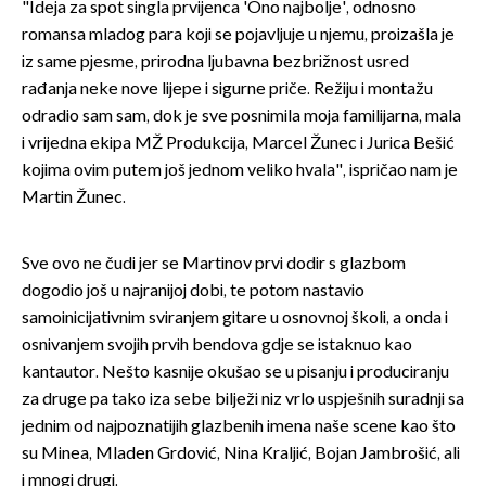
"Ideja za spot singla prvijenca 'Ono najbolje', odnosno
romansa mladog para koji se pojavljuje u njemu, proizašla je
iz same pjesme, prirodna ljubavna bezbrižnost usred
rađanja neke nove lijepe i sigurne priče. Režiju i montažu
odradio sam sam, dok je sve posnimila moja familijarna, mala
i vrijedna ekipa MŽ Produkcija, Marcel Žunec i Jurica Bešić
kojima ovim putem još jednom veliko hvala", ispričao nam je
Martin Žunec.
Sve ovo ne čudi jer se Martinov prvi dodir s glazbom
dogodio još u najranijoj dobi, te potom nastavio
samoinicijativnim sviranjem gitare u osnovnoj školi, a onda i
osnivanjem svojih prvih bendova gdje se istaknuo kao
kantautor. Nešto kasnije okušao se u pisanju i produciranju
za druge pa tako iza sebe bilježi niz vrlo uspješnih suradnji sa
jednim od najpoznatijih glazbenih imena naše scene kao što
su Minea, Mladen Grdović, Nina Kraljić, Bojan Jambrošić, ali
i mnogi drugi.