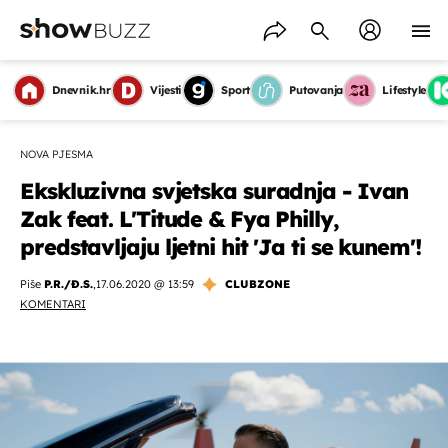
Dnevnik.hr
Vijesti
Sport
Putovanja
Lifestyle
NOVA PJESMA
Ekskluzivna svjetska suradnja - Ivan
Zak feat. L'Titude & Fya Philly,
predstavljaju ljetni hit 'Ja ti se kunem'!
Piše
P.R./Đ.S.
,
17.06.2020 @ 13:59
CLUBZONE
KOMENTARI
OMOGUĆI OBAVIJESTI