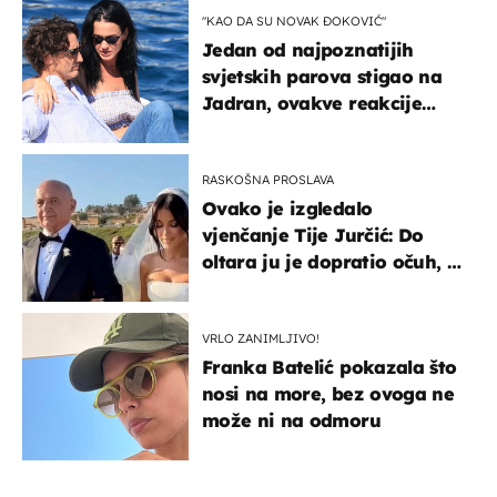
"KAO DA SU NOVAK ĐOKOVIĆ"
Jedan od najpoznatijih
svjetskih parova stigao na
Jadran, ovakve reakcije
vjerojatno nisu očekivali
RASKOŠNA PROSLAVA
Ovako je izgledalo
vjenčanje Tije Jurčić: Do
oltara ju je dopratio očuh, a
slavilo se uz Olivera i Rozgu
VRLO ZANIMLJIVO!
Franka Batelić pokazala što
nosi na more, bez ovoga ne
može ni na odmoru