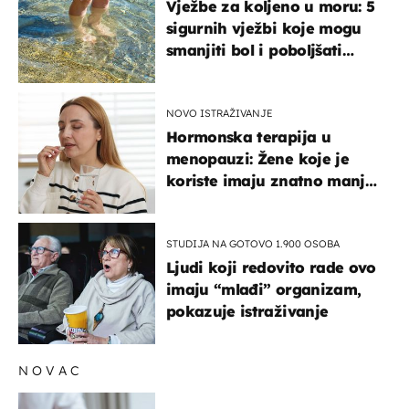
Vježbe za koljeno u moru: 5
sigurnih vježbi koje mogu
smanjiti bol i poboljšati
pokretljivost
NOVO ISTRAŽIVANJE
Hormonska terapija u
menopauzi: Žene koje je
koriste imaju znatno manji
rizik od ovoga
STUDIJA NA GOTOVO 1.900 OSOBA
Ljudi koji redovito rade ovo
imaju “mlađi” organizam,
pokazuje istraživanje
NOVAC