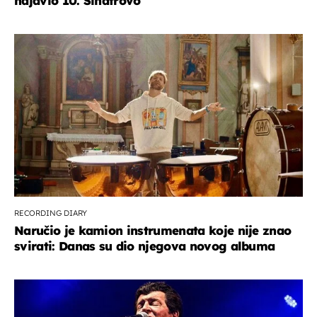
najavio 10. Sinatrovo
RECORDING DIARY
Naručio je kamion instrumenata koje nije znao
svirati: Danas su dio njegova novog albuma