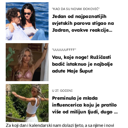
"KAO DA SU NOVAK ĐOKOVIĆ"
Jedan od najpoznatijih
svjetskih parova stigao na
Jadran, ovakve reakcije
vjerojatno nisu očekivali
"UUUUUUFFFF"
Vau, koje noge! Ružičasti
badić istaknuo je najbolje
adute Maje Šuput
U 27. GODINI
Preminula je mlada
influencerica koju je pratilo
više od milijun ljudi, dugo se
borila s opakom bolešću
Za koji dan i kalendarski nam dolazi ljeto, a sa njime i novi