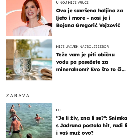
U NOJ NIJE VRUĆE
Ovo je savršena haljina za
ljeto i more - nosi je i
Bojana Gregorić Vejzović
NIJE UVIJEK NAJBOLJI IZBOR
Teže vam je piti običnu
vodu pa posežete za
mineralnom? Evo što to čini
organizmu
ZABAVA
LOL
"Je li živ, zna li se?": Snimka
s Jadrana postala hit, radi li
i vaš muž ovo?