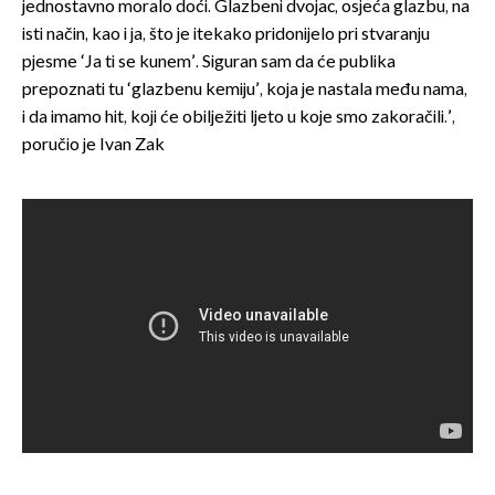
jednostavno moralo doći. Glazbeni dvojac, osjeća glazbu, na
isti način, kao i ja, što je itekako pridonijelo pri stvaranju
pjesme ‘Ja ti se kunem’. Siguran sam da će publika
prepoznati tu ‘glazbenu kemiju’, koja je nastala među nama,
i da imamo hit, koji će obilježiti ljeto u koje smo zakoračili.’,
poručio je Ivan Zak