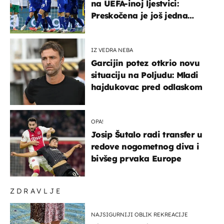
na UEFA-inoj ljestvici:
Preskočena je još jedna
država
IZ VEDRA NEBA
Garcijin potez otkrio novu
situaciju na Poljudu: Mladi
hajdukovac pred odlaskom
OPA!
Josip Šutalo radi transfer u
redove nogometnog diva i
bivšeg prvaka Europe
ZDRAVLJE
NAJSIGURNIJI OBLIK REKREACIJE