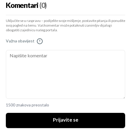
Komentari
(0)
Uključite se u raspravu – podijelite svoje mišljenje, postavite pitanja ili ponudite
svoj pogled na temu. Vaš komentar može potaknuti zanimljiv dijalog i
obogatiti zajednicu našeg portala.
Važna obavijest
!
1500 znakova preostalo
Prijavite se