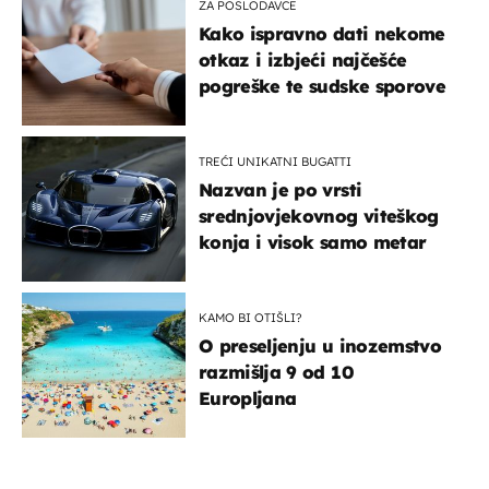
ZA POSLODAVCE
Kako ispravno dati nekome
otkaz i izbjeći najčešće
pogreške te sudske sporove
TREĆI UNIKATNI BUGATTI
Nazvan je po vrsti
srednjovjekovnog viteškog
konja i visok samo metar
KAMO BI OTIŠLI?
O preseljenju u inozemstvo
razmišlja 9 od 10
Europljana