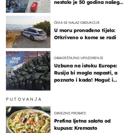
nestalo je 50 godina našeg
života, supruga i ja ne
možemo oka sklopiti"
ČEKA SE NALAZ OBDUKCIJE
U moru pronađeno tijelo:
Otkriveno o kome se radi
OBAVJEŠTAJNO UPOZORENJE
Uzbuna na istoku Europe:
Rusija bi mogla napasti, a
poznato i kada! Moguć i
kopneni upad u članicu
NATO-a
PUTOVANJA
OBVEZNO PROBATI!
Prefina ljetna salata od
kupusa: Kremasto