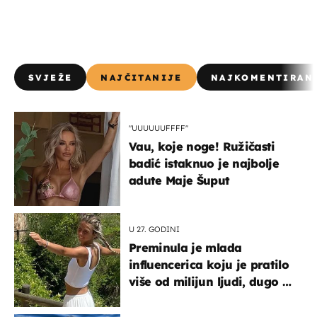
SVJEŽE
NAJČITANIJE
NAJKOMENTIRAN
"UUUUUUFFFF"
Vau, koje noge! Ružičasti
badić istaknuo je najbolje
adute Maje Šuput
U 27. GODINI
Preminula je mlada
influencerica koju je pratilo
više od milijun ljudi, dugo se
borila s opakom bolešću