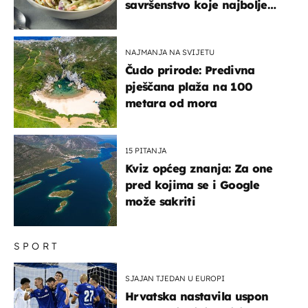
savršenstvo koje najbolje
paše uz pečeno meso
NAJMANJA NA SVIJETU
Čudo prirode: Predivna
pješčana plaža na 100
metara od mora
15 PITANJA
Kviz općeg znanja: Za one
pred kojima se i Google
može sakriti
SPORT
SJAJAN TJEDAN U EUROPI
Hrvatska nastavila uspon