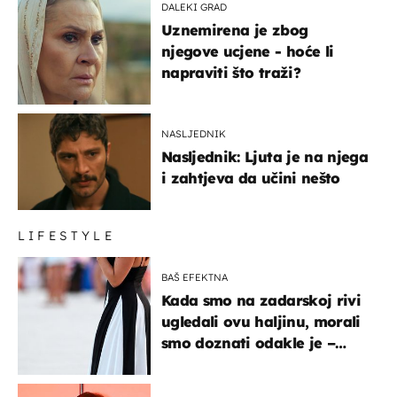
DALEKI GRAD
Uznemirena je zbog
njegove ucjene - hoće li
napraviti što traži?
NASLJEDNIK
Nasljednik: Ljuta je na njega
i zahtjeva da učini nešto
LIFESTYLE
BAŠ EFEKTNA
Kada smo na zadarskoj rivi
ugledali ovu haljinu, morali
smo doznati odakle je –
košta samo 18 eura