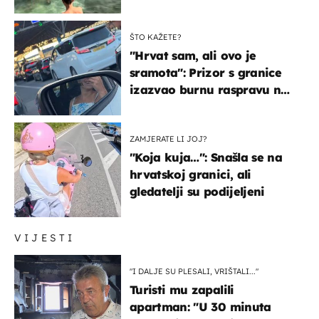
ŠTO KAŽETE?
"Hrvat sam, ali ovo je
sramota": Prizor s granice
izazvao burnu raspravu na
društvenim mrežama
ZAMJERATE LI JOJ?
"Koja kuja…": Snašla se na
hrvatskoj granici, ali
gledatelji su podijeljeni
VIJESTI
"I DALJE SU PLESALI, VRIŠTALI..."
Turisti mu zapalili
apartman: "U 30 minuta