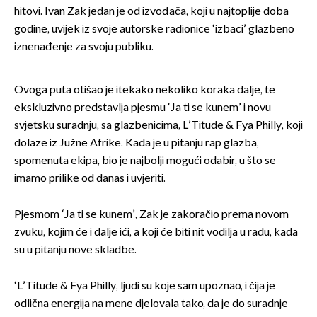
hitovi. Ivan Zak jedan je od izvođača, koji u najtoplije doba
godine, uvijek iz svoje autorske radionice ‘izbaci’ glazbeno
iznenađenje za svoju publiku.
Ovoga puta otišao je itekako nekoliko koraka dalje, te
ekskluzivno predstavlja pjesmu ‘Ja ti se kunem’ i novu
svjetsku suradnju, sa glazbenicima, L’Titude & Fya Philly, koji
dolaze iz Južne Afrike. Kada je u pitanju rap glazba,
spomenuta ekipa, bio je najbolji mogući odabir, u što se
imamo prilike od danas i uvjeriti.
Pjesmom ‘Ja ti se kunem’, Zak je zakoračio prema novom
zvuku, kojim će i dalje ići, a koji će biti nit vodilja u radu, kada
su u pitanju nove skladbe.
‘L’Titude & Fya Philly, ljudi su koje sam upoznao, i čija je
odlična energija na mene djelovala tako, da je do suradnje