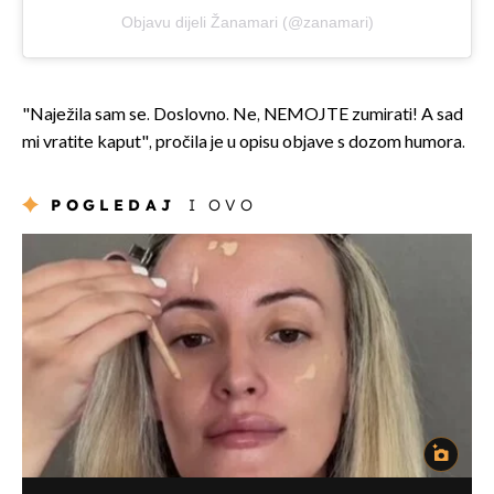
Objavu dijeli Žanamari (@zanamari)
"Naježila sam se. Doslovno. Ne, NEMOJTE zumirati! A sad
mi vratite kaput", pročila je u opisu objave s dozom humora.
POGLEDAJ
I OVO