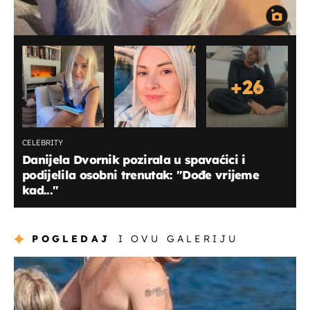
+
26
CELEBRITY
Danijela Dvornik pozirala u spavaćici i
podijelila osobni trenutak: "Dođe vrijeme
kad..."
POGLEDAJ
I OVU GALERIJU