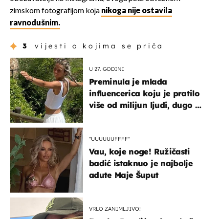
zimskom fotografijom koja
nikoga nije ostavila
ravnodušnim.
3
vijesti o kojima se priča
U 27. GODINI
Preminula je mlada
influencerica koju je pratilo
više od milijun ljudi, dugo se
borila s opakom bolešću
"UUUUUUFFFF"
Vau, koje noge! Ružičasti
badić istaknuo je najbolje
adute Maje Šuput
VRLO ZANIMLJIVO!