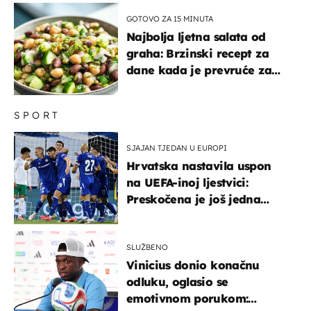
GOTOVO ZA 15 MINUTA
Najbolja ljetna salata od
graha: Brzinski recept za
dane kada je prevruće za
kuhanje
SPORT
SJAJAN TJEDAN U EUROPI
Hrvatska nastavila uspon
na UEFA-inoj ljestvici:
Preskočena je još jedna
država
SLUŽBENO
Vinicius donio konačnu
odluku, oglasio se
emotivnom porukom: