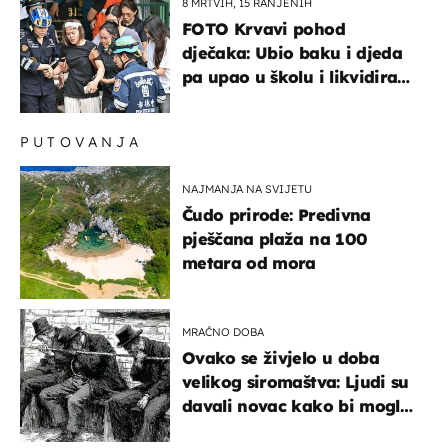
8 MRTVIH, 15 RANJENIH
FOTO Krvavi pohod
dječaka: Ubio baku i djeda
pa upao u školu i likvidirao
pet nastavnika
PUTOVANJA
NAJMANJA NA SVIJETU
Čudo prirode: Predivna
pješčana plaža na 100
metara od mora
MRAČNO DOBA
Ovako se živjelo u doba
velikog siromaštva: Ljudi su
davali novac kako bi mogli
spavati na konopcima