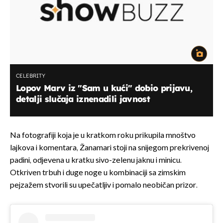
CELEBRITY
Lopov Marv iz "Sam u kući" dobio prijavu,
detalji slučaja iznenadili javnost
Na fotografiji koja je u kratkom roku prikupila mnoštvo
lajkova i komentara, Žanamari stoji na snijegom prekrivenoj
padini, odjevena u kratku sivo-zelenu jaknu i minicu.
Otkriven trbuh i duge noge u kombinaciji sa zimskim
pejzažem stvorili su upečatljiv i pomalo neobičan prizor.