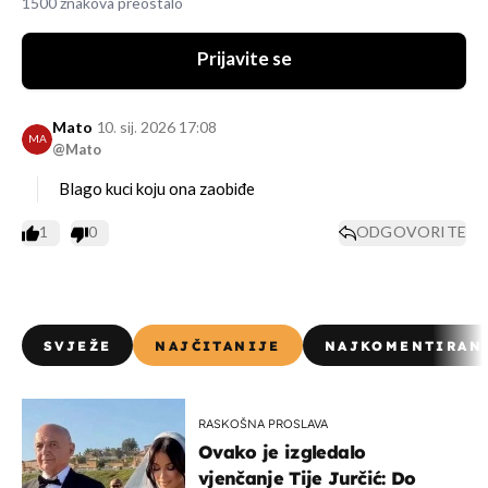
1500 znakova preostalo
Prijavite se
Mato
10. sij. 2026 17:08
MA
@Mato
Blago kuci koju ona zaobiđe
1
0
ODGOVORITE
SVJEŽE
NAJČITANIJE
NAJKOMENTIRAN
RASKOŠNA PROSLAVA
Ovako je izgledalo
vjenčanje Tije Jurčić: Do