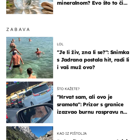
mineralnom? Evo što to čini
organizmu
ZABAVA
LOL
"Je li živ, zna li se?": Snimka
s Jadrana postala hit, radi li
i vaš muž ovo?
ŠTO KAŽETE?
"Hrvat sam, ali ovo je
sramota": Prizor s granice
izazvao burnu raspravu na
društvenim mrežama
KAO IZ PIŠTOLJA