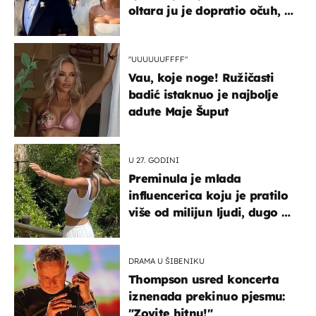
oltara ju je dopratio očuh, a
slavilo se uz Olivera i Rozgu
"UUUUUUFFFF"
Vau, koje noge! Ružičasti
badić istaknuo je najbolje
adute Maje Šuput
U 27. GODINI
Preminula je mlada
influencerica koju je pratilo
više od milijun ljudi, dugo se
borila s opakom bolešću
DRAMA U ŠIBENIKU
Thompson usred koncerta
iznenada prekinuo pjesmu:
"Zovite hitnu!"