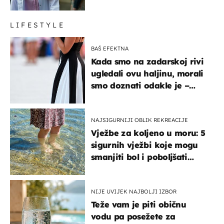
LIFESTYLE
BAŠ EFEKTNA
Kada smo na zadarskoj rivi
ugledali ovu haljinu, morali
smo doznati odakle je –
košta samo 18 eura
NAJSIGURNIJI OBLIK REKREACIJE
Vježbe za koljeno u moru: 5
sigurnih vježbi koje mogu
smanjiti bol i poboljšati
pokretljivost
NIJE UVIJEK NAJBOLJI IZBOR
Teže vam je piti običnu
vodu pa posežete za