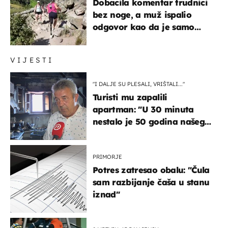
Dobacila komentar trudnici
bez noge, a muž ispalio
odgovor kao da je samo
čekao…
VIJESTI
"I DALJE SU PLESALI, VRIŠTALI..."
Turisti mu zapalili
apartman: "U 30 minuta
nestalo je 50 godina našeg
života, supruga i ja ne
možemo oka sklopiti"
PRIMORJE
Potres zatresao obalu: "Čula
sam razbijanje čaša u stanu
iznad"