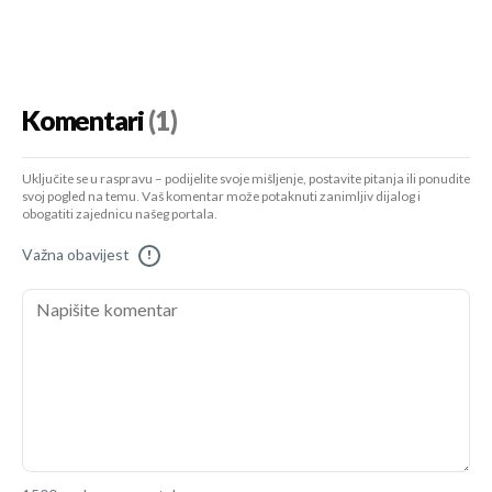
Komentari
(1)
Uključite se u raspravu – podijelite svoje mišljenje, postavite pitanja ili ponudite
svoj pogled na temu. Vaš komentar može potaknuti zanimljiv dijalog i
obogatiti zajednicu našeg portala.
Važna obavijest
!