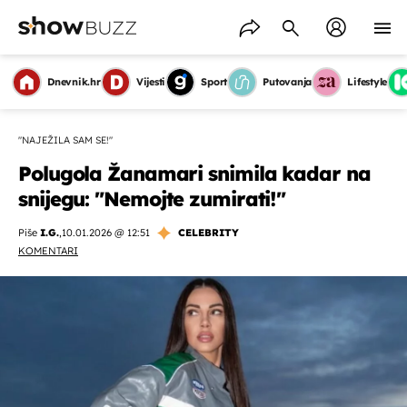
Dnevnik.hr
Vijesti
Sport
Putovanja
Lifestyle
"NAJEŽILA SAM SE!"
Polugola Žanamari snimila kadar na
snijegu: "Nemojte zumirati!"
Piše
I.G.
,
10.01.2026 @ 12:51
CELEBRITY
KOMENTARI
OMOGUĆI OBAVIJESTI