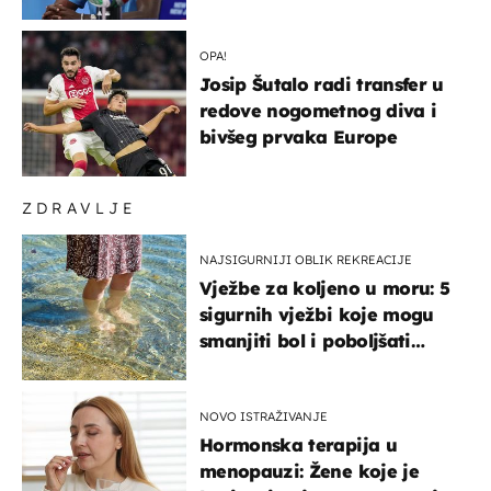
"Hvala vam svima"
OPA!
Josip Šutalo radi transfer u
redove nogometnog diva i
bivšeg prvaka Europe
ZDRAVLJE
NAJSIGURNIJI OBLIK REKREACIJE
Vježbe za koljeno u moru: 5
sigurnih vježbi koje mogu
smanjiti bol i poboljšati
pokretljivost
NOVO ISTRAŽIVANJE
Hormonska terapija u
menopauzi: Žene koje je