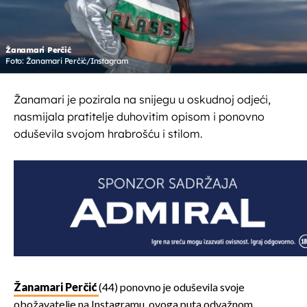
Žanamari Perčić
Foto: Žanamari Perčić/Instagram
Žanamari je pozirala na snijegu u oskudnoj odjeći,
nasmijala pratitelje duhovitim opisom i ponovno
oduševila svojom hrabrošću i stilom.
Žanamari Perčić
(44) ponovno je oduševila svoje
obožavatelje na Instagramu, ovoga puta odvažnom