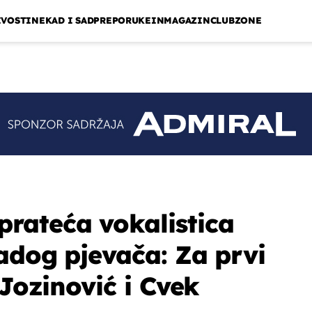
IVOSTI
NEKAD I SAD
PREPORUKE
INMAGAZIN
CLUBZONE
rateća vokalistica
adog pjevača: Za prvi
 Jozinović i Cvek