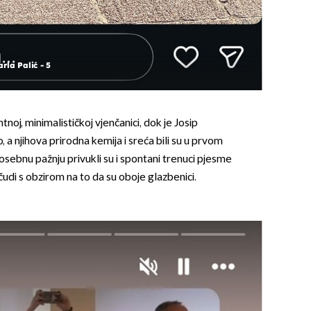
rla Palić - 5
tnoj, minimalističkoj vjenčanici, dok je Josip
, a njihova prirodna kemija i sreća bili su u prvom
osebnu pažnju privukli su i spontani trenuci pjesme
 čudi s obzirom na to da su oboje glazbenici.