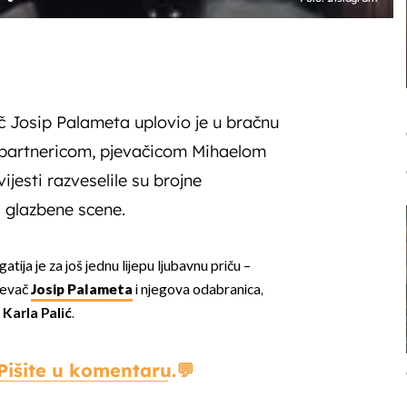
č Josip Palameta uplovio je u bračnu
partnericom, pjevačicom Mihaelom
ijesti razveselile su brojne
s glazbene scene.
ija je za još jednu lijepu ljubavnu priču –
pjevač
Josip Palameta
i njegova odabranica,
Karla Palić
.
Pišite u komentaru.