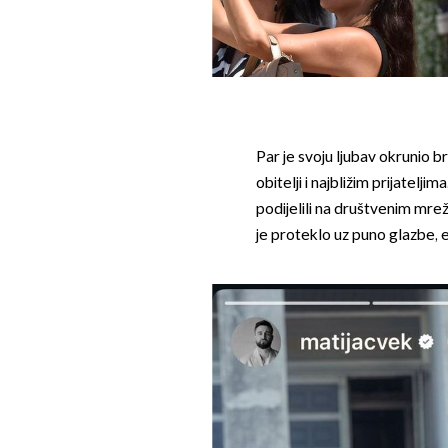
Par je svoju ljubav okrunio b
obitelji i najbližim prijatel
podijelili na društvenim mreža
je proteklo uz puno glazbe, e