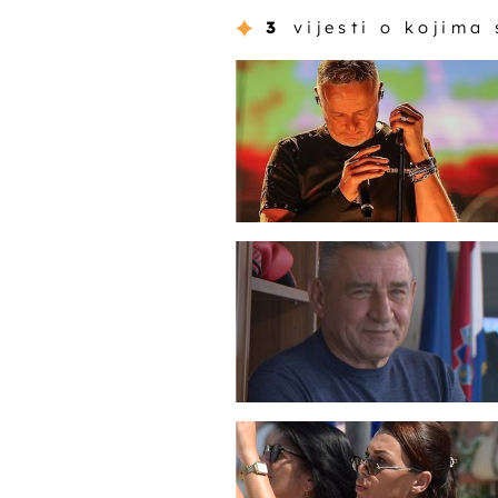
3
vijesti o kojima