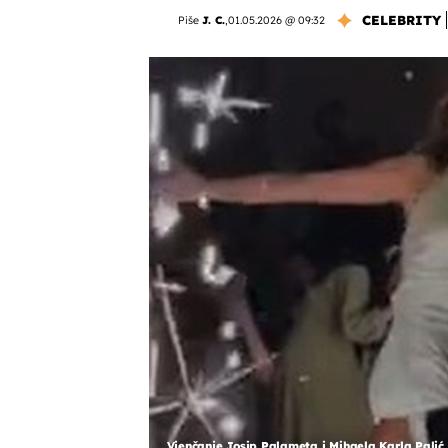
CELEBRITY
Piše
J. C.
,
01.05.2026 @ 09:32
Vjenčanje Josip Palameta i Mihaela Karla Palić 