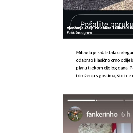
Vjenčanje Josip Palameta i Mihaela Ka
Foto: Instagram
Mihaela je zablistala u elegan
odabrao klasično crno odijelo
planu tijekom cijelog dana. P
i druženja s gostima, što i ne