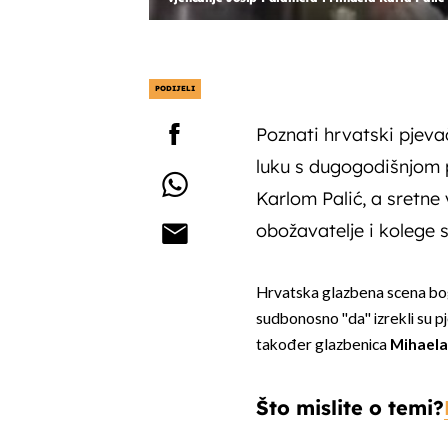
PODIJELI
Poznati hrvatski pjeva
luku s dugogodišnjom 
Karlom Palić, a sretne v
obožavatelje i kolege 
Hrvatska glazbena scena bogat
sudbonosno ''da'' izrekli su 
također glazbenica
Mihaela 
Što mislite o temi?