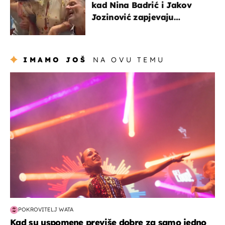
kad Nina Badrić i Jakov
Jozinović zapjevaju
Oliverov hit!
IMAMO JOŠ
NA OVU TEMU
kultura & zabava
POKROVITELJ WATA
Kad su uspomene previše dobre za samo jedno