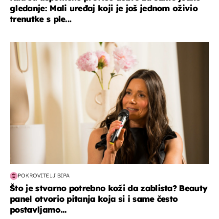
gledanje: Mali uređaj koji je još jednom oživio
trenutke s ple...
moda & ljepota
POKROVITELJ BIPA
Što je stvarno potrebno koži da zablista? Beauty
panel otvorio pitanja koja si i same često
postavljamo...