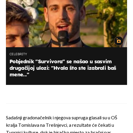
CELEBRITY
Pobjednik "Survivora" se našao u sasvim
drugačijoj ulozi: "Hvala što ste izabrali baš
mene..."
Sadašnji gradonačelnik i njegova supruga glasali su u OŠ
kralja Tomislava na Trešnjevci, a rezultate će čekati u
Tvornici kulture, dok je biračko mjesto za bračni par