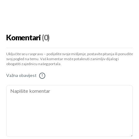
Komentari
(0)
Uključite se u raspravu – podijelite svoje mišljenje, postavite pitanja ili ponudite
svoj pogled na temu. Vaš komentar može potaknuti zanimljiv dijalog i
obogatiti zajednicu našeg portala.
Važna obavijest
!