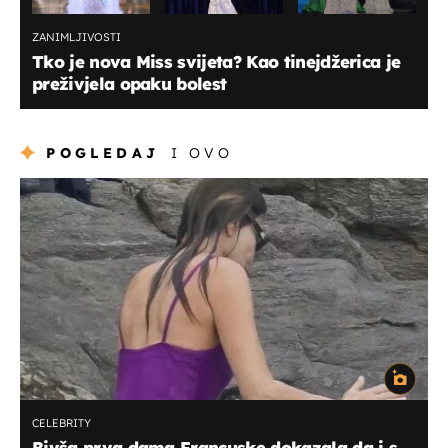
ZANIMLJIVOSTI
Tko je nova Miss svijeta? Kao tinejdžerica je
preživjela opaku bolest
POGLEDAJ
I OVO
CELEBRITY
Bivša prva dama Francuske dokazala da i s