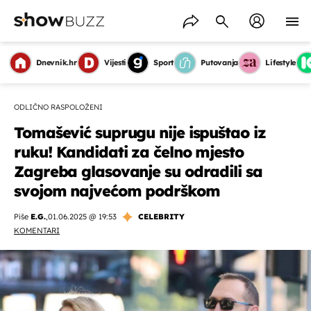
Dnevnik.hr
Vijesti
Sport
Putovanja
Lifestyle
ODLIČNO RASPOLOŽENI
Tomašević suprugu nije ispuštao iz
ruku! Kandidati za čelno mjesto
Zagreba glasovanje su odradili sa
svojom najvećom podrškom
Piše
E.G.
,
01.06.2025 @ 19:53
CELEBRITY
KOMENTARI
OMOGUĆI OBAVIJESTI