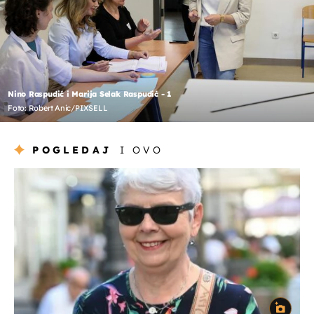
Nino Raspudić i Marija Selak Raspudić - 1
Foto: Robert Anic/PIXSELL
POGLEDAJ
I OVO