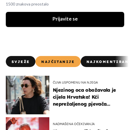
1500 znakova preostalo
Prijavite se
SVJEŽE
NAJČITANIJE
NAJKOMENTIRAN
ČUVA USPOMENU NA NJEGA
Njezinog oca obožavala je
cijela Hrvatska! Kći
neprežaljenog pjevača
projurila špicom na dva
kotača
NADMAŠENA OČEKIVANJA