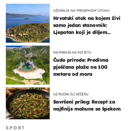
UŽIVANJE NA "PRIVATNOM" OTOKU
Hrvatski otok na kojem živi
samo jedan stanovnik:
Ljepotan koji je diljem
svijeta poznat po svojem
"bijelom zlatu"
NAJMANJA NA SVIJETU
Čudo prirode: Predivna
pješčana plaža na 100
metara od mora
UZ RUČAK ILI VEČERU
Savršeni prilog: Recept za
najfinije mahune sa špekom
SPORT