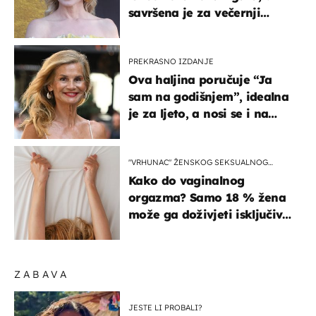
savršena je za večernji
izlazak na moru
PREKRASNO IZDANJE
Ova haljina poručuje “Ja
sam na godišnjem”, idealna
je za ljeto, a nosi se i na
zagrebačkoj špici
"VRHUNAC" ŽENSKOG SEKSUALNOG
ISKUSTVA
Kako do vaginalnog
orgazma? Samo 18 % žena
može ga doživjeti isključivo
na ovaj način
ZABAVA
JESTE LI PROBALI?