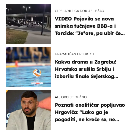
CIPELARILI GA DOK JE LEŽAO
VIDEO Pojavila se nova
snimka tučnjave BBB-a i
Torcide: "Je*ote, pa ubit će
ga!"
DRAMATIČAN PREOKRET
Kakva drama u Zagrebu!
Hrvatska srušila Srbiju i
izborila finale Svjetskog
prvenstva
AU, OVO JE RUŽNO
Poznati analitičar popljuvao
Hrgovića: "Lako ga je
pogoditi, ne kreće se, ne
koristi noge..."