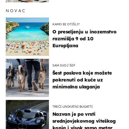
NOVAC
KAMO BI OTIŠLI?
O preseljenju u inozemstvo
razmišlja 9 od 10
Europljana
SAM SVOJ ŠEF
Šest poslova koje možete
pokrenuti od kuće uz
minimalna ulaganja
TREĆI UNIKATNI BUGATTI
Nazvan je po vrsti
srednjovjekovnog viteškog
konja i visok samo metar