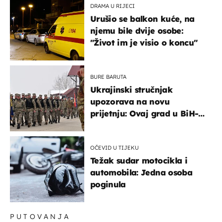
DRAMA U RIJECI
Urušio se balkon kuće, na
njemu bile dvije osobe:
"Život im je visio o koncu"
BURE BARUTA
Ukrajinski stručnjak
upozorava na novu
prijetnju: Ovaj grad u BiH-u
bi mogao biti žarište
OČEVID U TIJEKU
Težak sudar motocikla i
automobila: Jedna osoba
poginula
PUTOVANJA