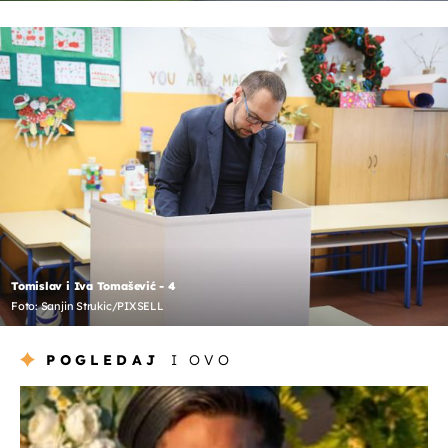
Tomislav i Iva Tomašević - 4
Foto: Sanjin Strukic/PIXSELL
POGLEDAJ
I OVO