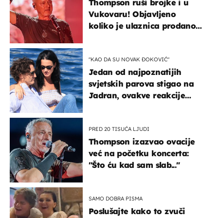
Thompson ruši brojke i u
Vukovaru! Objavljeno
koliko je ulaznica prodano
u kratkom vremenu
"KAO DA SU NOVAK ĐOKOVIĆ"
Jedan od najpoznatijih
svjetskih parova stigao na
Jadran, ovakve reakcije
vjerojatno nisu očekivali
PRED 20 TISUĆA LJUDI
Thompson izazvao ovacije
već na početku koncerta:
"Što ću kad sam slab..."
SAMO DOBRA PISMA
Poslušajte kako to zvuči