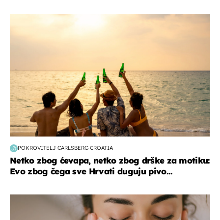
zanimljivosti
POKROVITELJ CARLSBERG CROATIA
Netko zbog ćevapa, netko zbog drške za motiku:
Evo zbog čega sve Hrvati duguju pivo...
moda & ljepota