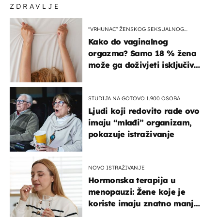
ZDRAVLJE
"VRHUNAC" ŽENSKOG SEKSUALNOG
ISKUSTVA
Kako do vaginalnog
orgazma? Samo 18 % žena
može ga doživjeti isključivo
na ovaj način
STUDIJA NA GOTOVO 1.900 OSOBA
Ljudi koji redovito rade ovo
imaju “mlađi” organizam,
pokazuje istraživanje
NOVO ISTRAŽIVANJE
Hormonska terapija u
menopauzi: Žene koje je
koriste imaju znatno manji
rizik od ovoga