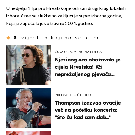
U nedjelju 1. lipnja u Hrvatskoj je održan drugi krug lokalnih
izbora, čime se službeno zaključuje superizborna godina,
koja je započela još u travnju 2024. godine.
3
vijesti o kojima se priča
ČUVA USPOMENU NA NJEGA
Njezinog oca obožavala je
cijela Hrvatska! Kći
neprežaljenog pjevača
projurila špicom na dva
kotača
PRED 20 TISUĆA LJUDI
Thompson izazvao ovacije
već na početku koncerta:
"Što ću kad sam slab..."