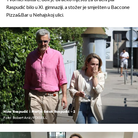
Raspudić bilo u XI. gimnaziji, a stožer je smješten u Baccone
Pizza&Bar u Nehajskoj ulici.
Nino Raspudić i Marija Selak Raspudić - 2
Foto: Robert Anic/PIXSELL