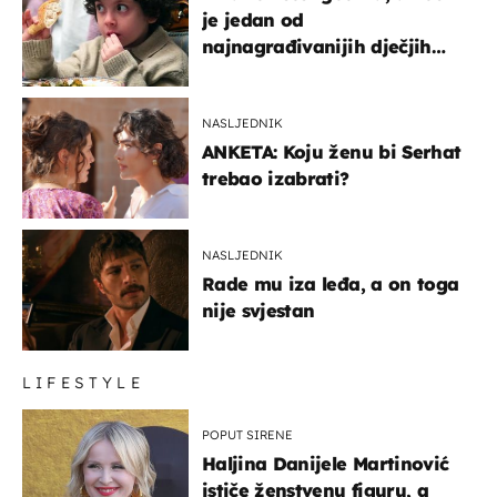
je jedan od
najnagrađivanijih dječjih
glumaca
NASLJEDNIK
ANKETA: Koju ženu bi Serhat
trebao izabrati?
NASLJEDNIK
Rade mu iza leđa, a on toga
nije svjestan
LIFESTYLE
POPUT SIRENE
Haljina Danijele Martinović
ističe ženstvenu figuru, a