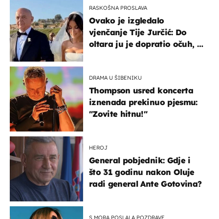
RASKOŠNA PROSLAVA
Ovako je izgledalo
vjenčanje Tije Jurčić: Do
oltara ju je dopratio očuh, a
slavilo se uz Olivera i Rozgu
DRAMA U ŠIBENIKU
Thompson usred koncerta
iznenada prekinuo pjesmu:
"Zovite hitnu!"
HEROJ
General pobjednik: Gdje i
što 31 godinu nakon Oluje
radi general Ante Gotovina?
S MORA POSLALA POZDRAVE