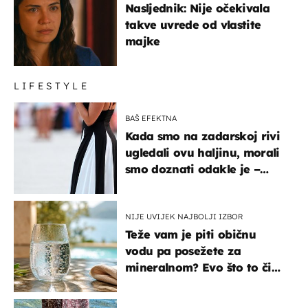
Nasljednik: Nije očekivala
takve uvrede od vlastite
majke
LIFESTYLE
BAŠ EFEKTNA
Kada smo na zadarskoj rivi
ugledali ovu haljinu, morali
smo doznati odakle je –
košta samo 18 eura
NIJE UVIJEK NAJBOLJI IZBOR
Teže vam je piti običnu
vodu pa posežete za
mineralnom? Evo što to čini
organizmu