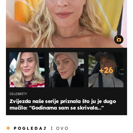
+
26
CELEBRITY
Zvijezda naše serije priznala što ju je dugo
mučilo: ''Godinama sam se skrivala...''
POGLEDAJ
I OVO