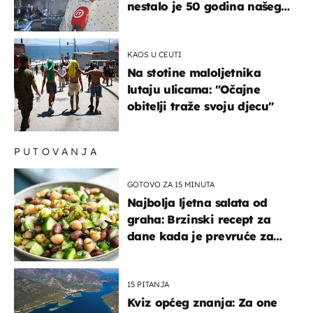
nestalo je 50 godina našeg
života, supruga i ja ne
možemo oka sklopiti"
KAOS U CEUTI
Na stotine maloljetnika
lutaju ulicama: "Očajne
obitelji traže svoju djecu"
PUTOVANJA
GOTOVO ZA 15 MINUTA
Najbolja ljetna salata od
graha: Brzinski recept za
dane kada je prevruće za
kuhanje
15 PITANJA
Kviz općeg znanja: Za one