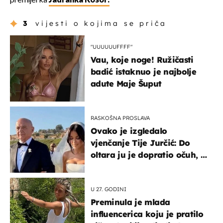
premijerka
Jadranka Kosor.
3
vijesti o kojima se priča
"UUUUUUFFFF"
Vau, koje noge! Ružičasti
badić istaknuo je najbolje
adute Maje Šuput
RASKOŠNA PROSLAVA
Ovako je izgledalo
vjenčanje Tije Jurčić: Do
oltara ju je dopratio očuh, a
slavilo se uz Olivera i Rozgu
U 27. GODINI
Preminula je mlada
influencerica koju je pratilo