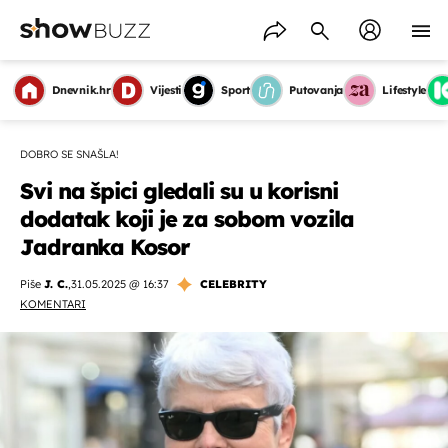
Dnevnik.hr
Vijesti
Sport
Putovanja
Lifestyle
DOBRO SE SNAŠLA!
Svi na špici gledali su u korisni
dodatak koji je za sobom vozila
Jadranka Kosor
Piše
J. C.
,
31.05.2025 @ 16:37
CELEBRITY
KOMENTARI
OMOGUĆI OBAVIJESTI