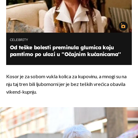
CELEBRITY
Od teške bolesti preminula glumica koju
pamtimo po ulozi u ''Očajnim kućanicama''
Kosor je za sobom vukla kolica za kupovinu, a mnogi su na
nju taj tren bili ljubomorni jer je bez teških vrećica obavila
vikend-kupnju.