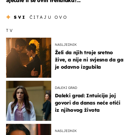
Sjećate li se ovih trenutaka?...
SVI
ČITAJU OVO
TV
NASLJEDNIK
Želi da njih troje sretno
žive, a nije ni svjesna da ga
je odavno izgubila
DALEKI GRAD
Daleki grad: Intuicija joj
govori da danas neće otići
iz njihovog života
NASLJEDNIK