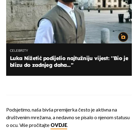
CELEBRITY
Luka Nižetić podijelio najtužniju vijest: ''Bio je
blizu do zadnjeg daha...''
Podsjetimo, naša bivša premijerka često je aktivna na
društvenim mrežama, a nedavno se pisalo o njenom statusu
o ocu. Više pročitajte
OVDJE
.