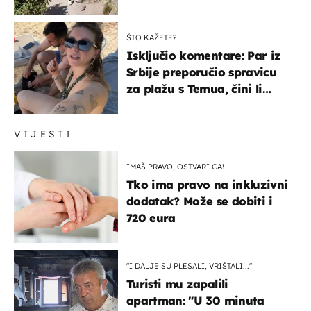
čekao…
ŠTO KAŽETE?
Isključio komentare: Par iz
Srbije preporučio spravicu
za plažu s Temua, čini li
vam se ovo sigurnim?
VIJESTI
IMAŠ PRAVO, OSTVARI GA!
Tko ima pravo na inkluzivni
dodatak? Može se dobiti i
720 eura
"I DALJE SU PLESALI, VRIŠTALI..."
Turisti mu zapalili
apartman: "U 30 minuta