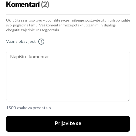
Komentari
(2)
Uključite se u raspravu – podijelite svoje mišljenje, postavite pitanja ili ponudite
svoj pogled na temu. Vaš komentar može potaknuti zanimljiv dijalog i
obogatiti zajednicu našeg portala.
Važna obavijest
!
1500 znakova preostalo
Prijavite se