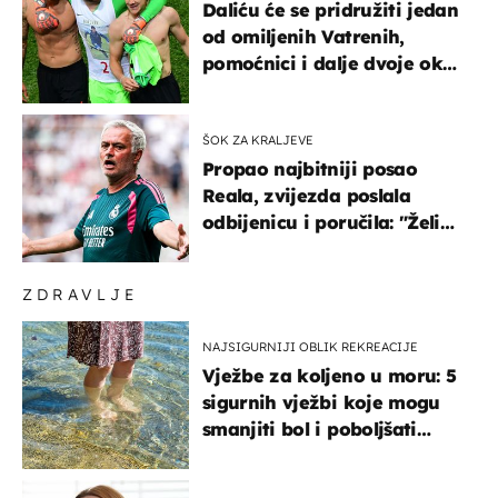
Daliću će se pridružiti jedan
od omiljenih Vatrenih,
pomoćnici i dalje dvoje oko
ponude
ŠOK ZA KRALJEVE
Propao najbitniji posao
Reala, zvijezda poslala
odbijenicu i poručila: "Želim
u Barcelonu"
ZDRAVLJE
NAJSIGURNIJI OBLIK REKREACIJE
Vježbe za koljeno u moru: 5
sigurnih vježbi koje mogu
smanjiti bol i poboljšati
pokretljivost