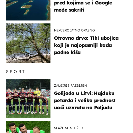
pred kojima se i Google
može sakriti
NEVJEROJATNO OPASNO
Otrovno drvo: Tihi ubojica
koji je najopasniji kada
padne kiša
SPORT
ŽALGIRIS RAZBIJEN
Golijada u Litvi: Hajduku
petarda i velika prednost
uoči uzvrata na Poljudu
SLAŽE SE STOŽER