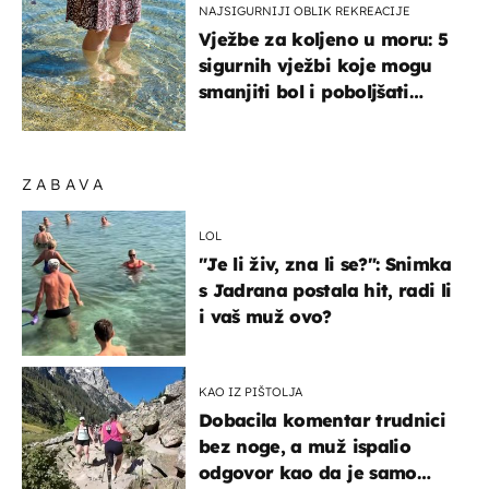
NAJSIGURNIJI OBLIK REKREACIJE
Vježbe za koljeno u moru: 5
sigurnih vježbi koje mogu
smanjiti bol i poboljšati
pokretljivost
ZABAVA
LOL
"Je li živ, zna li se?": Snimka
s Jadrana postala hit, radi li
i vaš muž ovo?
KAO IZ PIŠTOLJA
Dobacila komentar trudnici
bez noge, a muž ispalio
odgovor kao da je samo