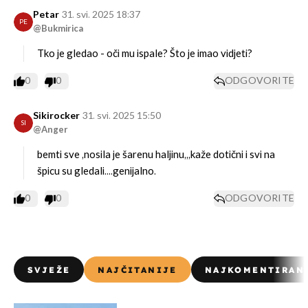
Petar
31. svi. 2025 18:37
PE
@Bukmirica
Tko je gledao - oči mu ispale? Što je imao vidjeti?
0
0
ODGOVORITE
Sikirocker
31. svi. 2025 15:50
SI
@Anger
bemti sve ,nosila je šarenu haljinu,,,kaže dotični i svi na
špicu su gledali....genijalno.
0
0
ODGOVORITE
SVJEŽE
NAJČITANIJE
NAJKOMENTIRAN