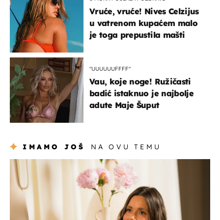
Vruće, vruće! Nives Celzijus
u vatrenom kupaćem malo
je toga prepustila mašti
"UUUUUUFFFF"
Vau, koje noge! Ružičasti
badić istaknuo je najbolje
adute Maje Šuput
IMAMO JOŠ
NA OVU TEMU
moda & ljepota