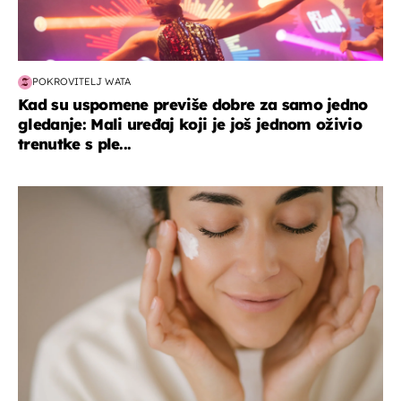
POKROVITELJ WATA
Kad su uspomene previše dobre za samo jedno
gledanje: Mali uređaj koji je još jednom oživio
trenutke s ple...
moda & ljepota