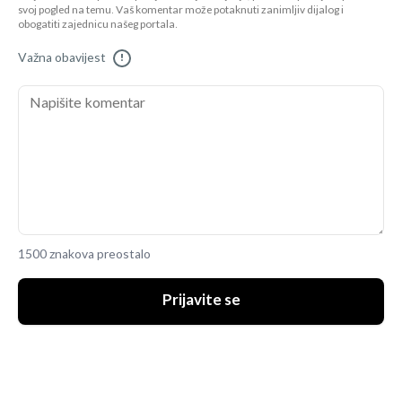
svoj pogled na temu. Vaš komentar može potaknuti zanimljiv dijalog i
obogatiti zajednicu našeg portala.
Važna obavijest
!
1500 znakova preostalo
Prijavite se