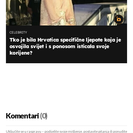
CELEBRITY
Tko je bila Hrvatica specifične ljepote koja je
osvojila svijet i s ponosom isticala svoje
korijene?
Komentari
(0)
Uključite se u raspravu – podijelite svoje mišljenje, postavite pitanja ili ponudite