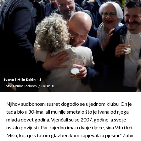
Ivana i Mile Kekin - 1
Foto: Marko Todorov / CROPIX
Njihov sudbonosni susret dogodio se u jednom klubu. On je
tada bio u 30-ima, ali mu nije smetalo što je Ivana od njega
mlađa devet godina. Vjenčali su se 2007. godine, a sve je
ostalo povijesti. Par zajedno imaju dvoje djece, sina Vitu i kći
Mišu, koja je s tatom glazbenikom zapjevala u pjesmi ''Zubić