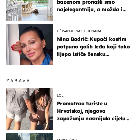
bazenom pronašli smo
najelegantniju, a možda i
najljepšu bijelu kuhinju
UŽIVANJE NA STIJENAMA
Nina Badrić: Kupaći kostim
potpuno golih leđa koji tako
lijepo ističe žensku
senzualnost
ZABAVA
LOL
Promatrao turiste u
Hrvatskoj, njegova
zapažanja nasmijala cijelu
regiju
SVAKA ČAST