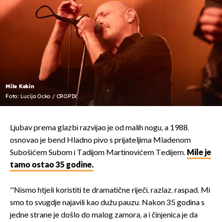
Mile Kekin
Foto: Lucija Ocko / CROPIX
Ljubav prema glazbi razvijao je od malih nogu, a 1988.
osnovao je bend Hladno pivo s prijateljima Mladenom
Subošićem Subom i Tadijom Martinovićem Tedijem.
Mile je
tamo ostao 35 godine.
''Nismo htjeli koristiti te dramatične riječi, razlaz, raspad. Mi
smo to svugdje najavili kao dužu pauzu. Nakon 35 godina s
jedne strane je došlo do malog zamora, a i činjenica je da