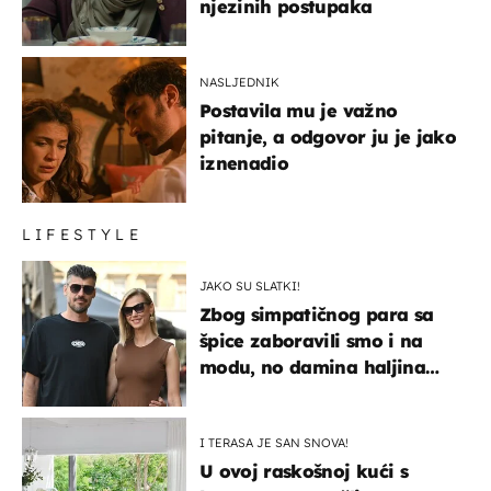
njezinih postupaka
NASLJEDNIK
Postavila mu je važno
pitanje, a odgovor ju je jako
iznenadio
LIFESTYLE
JAKO SU SLATKI!
Zbog simpatičnog para sa
špice zaboravili smo i na
modu, no damina haljina
itekako nas se dojmila
I TERASA JE SAN SNOVA!
U ovoj raskošnoj kući s