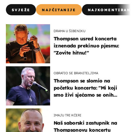
SVJEŽE
NAJČITANIJE
NAJKOMENTIRAN
DRAMA U ŠIBENIKU
Thompson usred koncerta
iznenada prekinuo pjesmu:
"Zovite hitnu!"
OBRATIO SE BRANITELJIMA
Thompson se slomio na
početku koncerta: "Mi koji
smo živi sjećamo se onih
koji nisu..."
IMAJU TRI KĆERI
Naš saborski zastupnik na
Thompsonovu koncertu