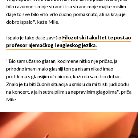
bilo razumno s moje strane ili sa strane moje majke mislim
da je to sve bilo vrlo, vrlo čudno, pomaknuto, ali na kraju je
dobro ispalo'', kaže Mile.
Ispalo je tako da je završio
Filozofski fakultet te postao
profesor njemačkog i engleskog jezika.
''Bio sam užasno glasan, kod mene nitko nije pričao, ja
prirodno imam malo glasniji ton pa nisam nikad imao
problema s glansijim učenicima, kažu da sam bio dobar.
Znalo je tu biti čudnih situacija u smislu da mi ti isti ljudi dođu
na koncert, a ja ih sutra pilim sa nepravilnim glagolima'', priča
Mile.