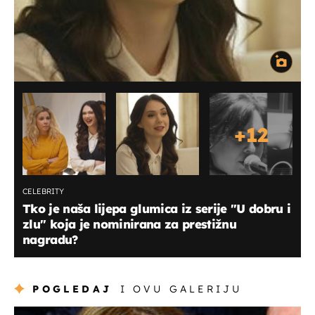
+
12
CELEBRITY
Tko je naša lijepa glumica iz serije ''U dobru i
zlu'' koja je nominirana za prestižnu
nagradu?
POGLEDAJ
I OVU GALERIJU