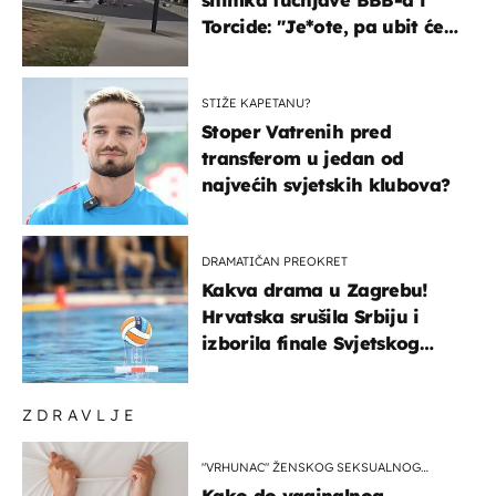
Torcide: "Je*ote, pa ubit će
ga!"
STIŽE KAPETANU?
Stoper Vatrenih pred
transferom u jedan od
najvećih svjetskih klubova?
DRAMATIČAN PREOKRET
Kakva drama u Zagrebu!
Hrvatska srušila Srbiju i
izborila finale Svjetskog
prvenstva
ZDRAVLJE
"VRHUNAC" ŽENSKOG SEKSUALNOG
ISKUSTVA
Kako do vaginalnog