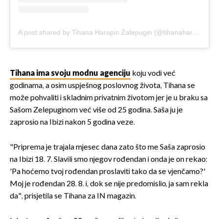
A post shared by Tihana Harapin Zalepugin (@tihanaharapinzalepugin)
Tihana ima svoju modnu agenciju
koju vodi već
godinama, a osim uspješnog poslovnog života, Tihana se
može pohvaliti i skladnim privatnim životom jer je u braku sa
Sašom Zelepuginom već više od 25 godina. Saša ju je
zaprosio na Ibizi nakon 5 godina veze.
"Priprema je trajala mjesec dana zato što me Saša zaprosio
na Ibizi 18. 7. Slavili smo njegov rođendan i onda je on rekao:
'Pa hoćemo tvoj rođendan proslaviti tako da se vjenčamo?'
Moj je rođendan 28. 8. i, dok se nije predomislio, ja sam rekla
da", prisjetila se Tihana za IN magazin.