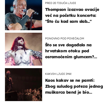
PRED 20 TISUĆA LJUDI
Thompson izazvao ovacije
već na početku koncerta:
"Što ću kad sam slab..."
PONOVNO POD POVEĆALOM
Što se sve događalo na
hrvatskom otoku pod
osramoćenim glumcem?
Bizarni prizori i danas
izazivaju nevjericu
KAKVIH LJUDI IMA!
Kaos kakav se ne pamti:
Zbog suludog poteza jednog
muškarca bend je bio
prisiljen prekinuti nastup