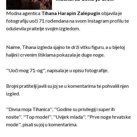
prisiljen prekinuti nastup
Modna agentica
Tihana Harapin Zalepugin
objavila je
fotografiju uoči 71. rođendana na svom Instagram profilu te
oduševila praitelje svojim izgledom.
Naime, Tihana izgleda sjajno te drži vitku figuru, a u bijeloj
haljini i crvenim štiklama pokazala je duge noge.
''Uoči mog 71.-og'', napisala je u opisu fotografije.
Brojni pratitelji javili su joj se u komentarima te pohvalili njen
izgled.
''Divna moja Tihanica'', ''Godine su privilegij i super ih
nosite'', ''Top model'', ''Uvijek mlada'', ''Prve noge hrvatske
mode'', pisali su joj u komentarima.