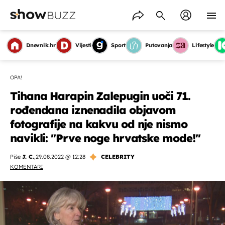
Dnevnik.hr
Vijesti
Sport
Putovanja
Lifestyle
OPA!
Tihana Harapin Zalepugin uoči 71.
rođendana iznenadila objavom
fotografije na kakvu od nje nismo
navikli: ''Prve noge hrvatske mode!''
Piše
J. C.
,
29.08.2022 @ 12:28
CELEBRITY
KOMENTARI
OMOGUĆI OBAVIJESTI