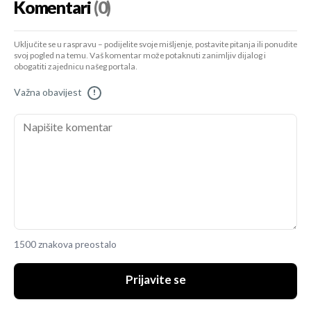
Komentari
(0)
Uključite se u raspravu – podijelite svoje mišljenje, postavite pitanja ili ponudite
svoj pogled na temu. Vaš komentar može potaknuti zanimljiv dijalog i
obogatiti zajednicu našeg portala.
Važna obavijest
!
1500 znakova preostalo
Prijavite se