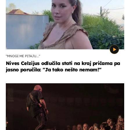
"MNOGI ME PITAJU..."
Nives Celzijus odlučila stati na kraj pričama pa
jasno poručila: "Ja tako nešto nemam!"