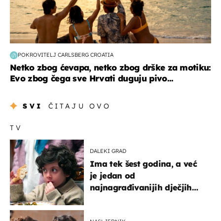
POKROVITELJ CARLSBERG CROATIA
Netko zbog ćevapa, netko zbog drške za motiku:
Evo zbog čega sve Hrvati duguju pivo...
SVI
ČITAJU OVO
TV
DALEKI GRAD
Ima tek šest godina, a već
je jedan od
najnagrađivanijih dječjih
glumaca