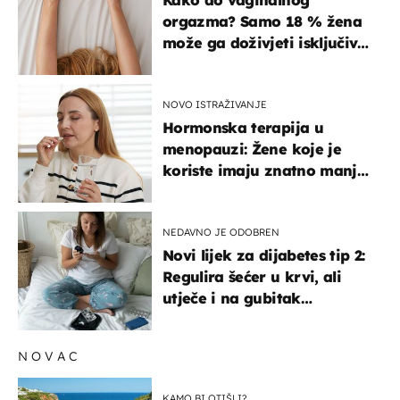
orgazma? Samo 18 % žena
može ga doživjeti isključivo
na ovaj način
NOVO ISTRAŽIVANJE
Hormonska terapija u
menopauzi: Žene koje je
koriste imaju znatno manji
rizik od ovoga
NEDAVNO JE ODOBREN
Novi lijek za dijabetes tip 2:
Regulira šećer u krvi, ali
utječe i na gubitak
kilograma! Evo tko ga smije
uzimati i koje su nuspojave
NOVAC
KAMO BI OTIŠLI?