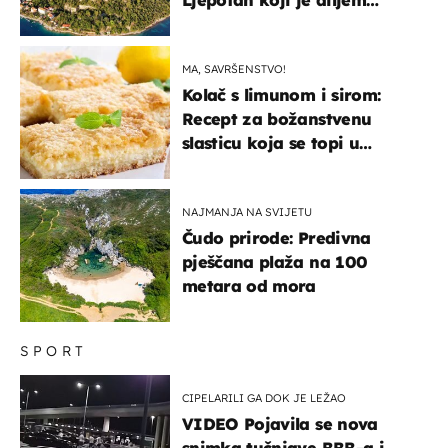
svijeta poznat po svojem
"bijelom zlatu"
MA, SAVRŠENSTVO!
Kolač s limunom i sirom:
Recept za božanstvenu
slasticu koja se topi u
ustima
NAJMANJA NA SVIJETU
Čudo prirode: Predivna
pješčana plaža na 100
metara od mora
SPORT
CIPELARILI GA DOK JE LEŽAO
VIDEO Pojavila se nova
snimka tučnjave BBB-a i