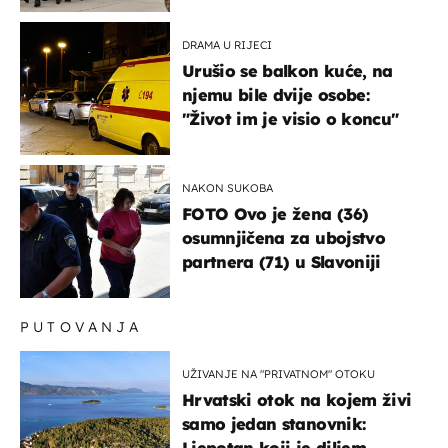
DRAMA U RIJECI
Urušio se balkon kuće, na
njemu bile dvije osobe:
"Život im je visio o koncu"
NAKON SUKOBA
FOTO Ovo je žena (36)
osumnjičena za ubojstvo
partnera (71) u Slavoniji
PUTOVANJA
UŽIVANJE NA "PRIVATNOM" OTOKU
Hrvatski otok na kojem živi
samo jedan stanovnik:
Ljepotan koji je diljem