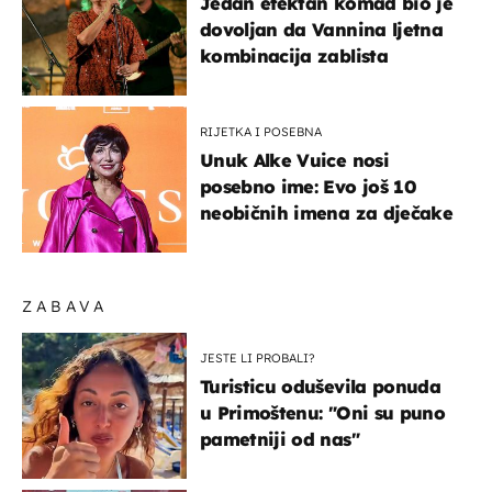
Jedan efektan komad bio je
dovoljan da Vannina ljetna
kombinacija zablista
RIJETKA I POSEBNA
Unuk Alke Vuice nosi
posebno ime: Evo još 10
neobičnih imena za dječake
ZABAVA
JESTE LI PROBALI?
Turisticu oduševila ponuda
u Primoštenu: "Oni su puno
pametniji od nas"