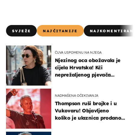
SVJEŽE
NAJČITANIJE
NAJKOMENTIRAN
ČUVA USPOMENU NA NJEGA
Njezinog oca obožavala je
cijela Hrvatska! Kći
neprežaljenog pjevača
projurila špicom na dva
kotača
NADMAŠENA OČEKIVANJA
Thompson ruši brojke i u
Vukovaru! Objavljeno
koliko je ulaznica prodano
u kratkom vremenu