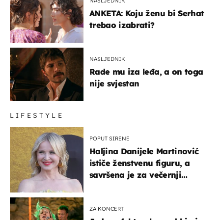
NASLJEDNIK
ANKETA: Koju ženu bi Serhat
trebao izabrati?
NASLJEDNIK
Rade mu iza leđa, a on toga
nije svjestan
LIFESTYLE
POPUT SIRENE
Haljina Danijele Martinović
ističe ženstvenu figuru, a
savršena je za večernji
izlazak na moru
ZA KONCERT