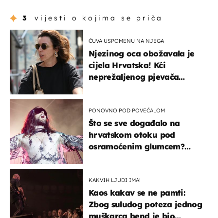
3
vijesti o kojima se priča
ČUVA USPOMENU NA NJEGA
Njezinog oca obožavala je
cijela Hrvatska! Kći
neprežaljenog pjevača
projurila špicom na dva
kotača
PONOVNO POD POVEĆALOM
Što se sve događalo na
hrvatskom otoku pod
osramoćenim glumcem?
Bizarni prizori i danas
izazivaju nevjericu
KAKVIH LJUDI IMA!
Kaos kakav se ne pamti:
Zbog suludog poteza jednog
muškarca bend je bio