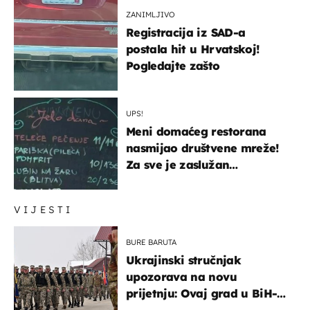
ZANIMLJIVO
Registracija iz SAD-a
postala hit u Hrvatskoj!
Pogledajte zašto
UPS!
Meni domaćeg restorana
nasmijao društvene mreže!
Za sve je zaslužan
urnebesan naziv jela
VIJESTI
BURE BARUTA
Ukrajinski stručnjak
upozorava na novu
prijetnju: Ovaj grad u BiH-u
bi mogao biti žarište