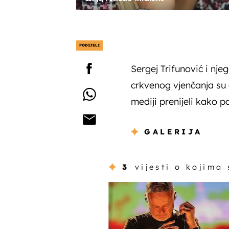
PODIJELI
Sergej Trifunović i nje
crkvenog vjenčanja su o
mediji prenijeli kako p
GALERIJA
3
vijesti o kojima