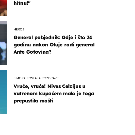
hitnu!"
HEROJ
General pobjednik: Gdje i što 31
godinu nakon Oluje radi general
Ante Gotovina?
S MORA POSLALA POZDRAVE
Vruće, vruće! Nives Celzijus u
vatrenom kupaćem malo je toga
prepustila mašti