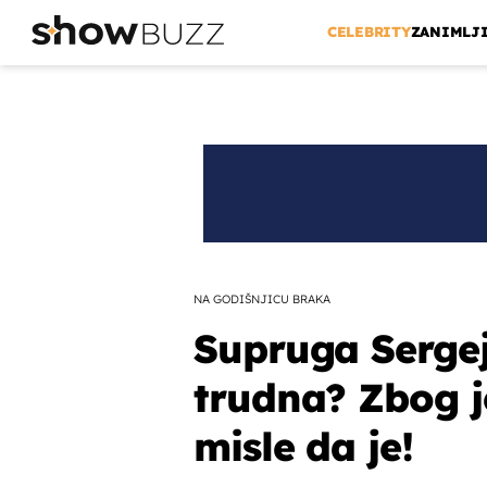
CELEBRITY
ZANIMLJ
NA GODIŠNJICU BRAKA
Supruga Sergej
trudna? Zbog je
misle da je!