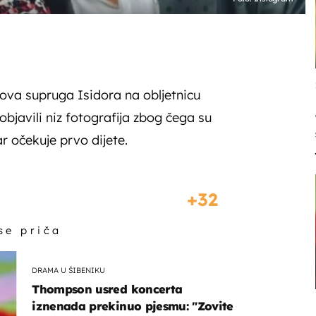
gova supruga Isidora na obljetnicu
bjavili niz fotografija zbog čega su
ar očekuje prvo dijete.
32
 se priča
DRAMA U ŠIBENIKU
Thompson usred koncerta
iznenada prekinuo pjesmu: "Zovite