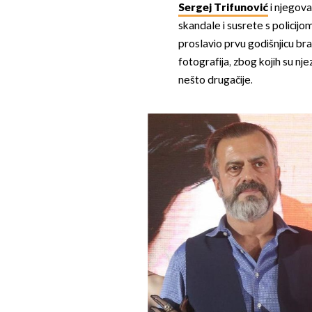
Sergej Trifunović
i njegov
skandale i susrete s policijom
proslavio prvu godišnjicu brak
fotografija, zbog kojih su njez
nešto drugačije.