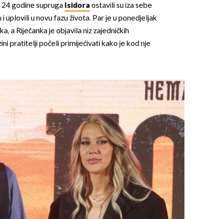
a 24 godine supruga
Isidora
ostavili su iza sebe
 i uplovili u novu fazu života. Par je u ponedjeljak
a, a Riječanka je objavila niz zajedničkih
ini pratitelji počeli primijećivati kako je kod nje