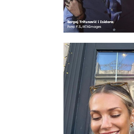
Sergej Trifunović i Isidora
Foto: F.S./ATAImages