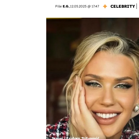
CELEBRITY
Piše
E.G.
,
12.05.2025 @ 17:47
Sergej i Isidora Trifunović