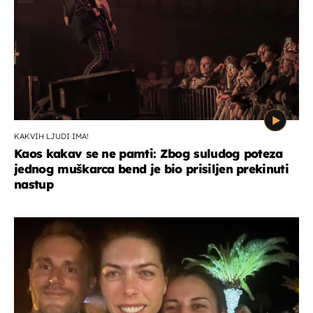
KAKVIH LJUDI IMA!
Kaos kakav se ne pamti: Zbog suludog poteza
jednog muškarca bend je bio prisiljen prekinuti
nastup