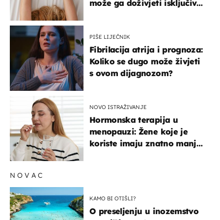
može ga doživjeti isključivo
na ovaj način
PIŠE LIJEČNIK
Fibrilacija atrija i prognoza:
Koliko se dugo može živjeti
s ovom dijagnozom?
NOVO ISTRAŽIVANJE
Hormonska terapija u
menopauzi: Žene koje je
koriste imaju znatno manji
rizik od ovoga
NOVAC
KAMO BI OTIŠLI?
O preseljenju u inozemstvo