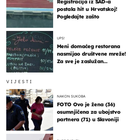
Registracija iz SAD-a
postala hit u Hrvatskoj!
Pogledajte zašto
UPS!
Meni domaćeg restorana
nasmijao društvene mreže!
Za sve je zaslužan
urnebesan naziv jela
VIJESTI
NAKON SUKOBA
FOTO Ovo je žena (36)
osumnjičena za ubojstvo
partnera (71) u Slavoniji