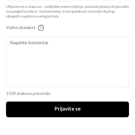
Uključite se u raspravu – podijelite svoje mišljenje, postavite pitanja ili ponudite
svoj pogled na temu. Vaš komentar može potaknuti zanimljiv dijalog i
obogatiti zajednicu našeg portala.
Važna obavijest
!
1500 znakova preostalo
Prijavite se