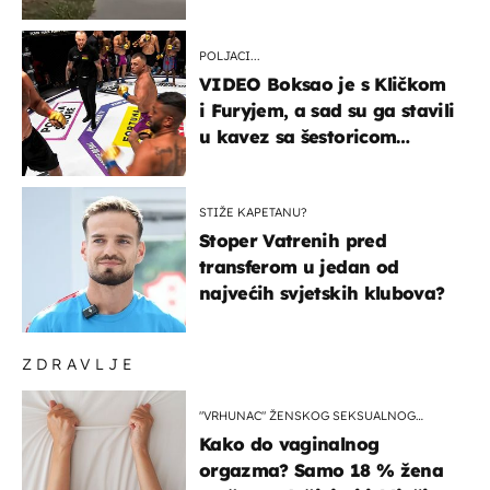
ga!"
POLJACI...
VIDEO Boksao je s Kličkom
i Furyjem, a sad su ga stavili
u kavez sa šestoricom
Roma! Pogledajte kako je
završilo
STIŽE KAPETANU?
Stoper Vatrenih pred
transferom u jedan od
najvećih svjetskih klubova?
ZDRAVLJE
"VRHUNAC" ŽENSKOG SEKSUALNOG
ISKUSTVA
Kako do vaginalnog
orgazma? Samo 18 % žena