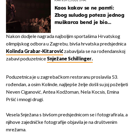
KAKVIH LJUDI IMA!
Kaos kakav se ne pamti:
Zbog suludog poteza jednog
muškarca bend je bio
prisiljen prekinuti nastup
Nakon dodjele nagrada najboljim sportašima Hrvatskog
olimpijskog odbora u Zagrebu, bivša hrvatska predsjednica
Kolinda Grabar-Kitarović
zabavljala se na rođendanskoj
zabavi poduzetnice
Snježane Schillinger.
Poduzetnica je u zagrebačkom restoranu proslavila 53.
rođendan, a osim Kolinde, najljepše želje došli su joj poželjeti
Neven Ciganović, Antea Kodžoman, Nela Kocsis, Emina
Pršić i mnogi drugi.
Vesela Snježana s bivšom predsjednicom se i fotografirala, a
njihove zajedničke fotografije objavila je na društvenim
mrežama.