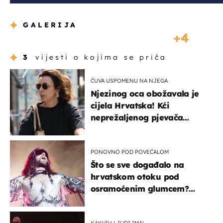
GALERIJA
4
3
vijesti o kojima se priča
ČUVA USPOMENU NA NJEGA
Njezinog oca obožavala je
cijela Hrvatska! Kći
neprežaljenog pjevača
projurila špicom na dva
kotača
PONOVNO POD POVEĆALOM
Što se sve događalo na
hrvatskom otoku pod
osramoćenim glumcem?
Bizarni prizori i danas
izazivaju nevjericu