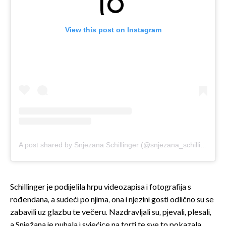
View this post on Instagram
A post shared by Snjezana Schillinger (@snjezana_schillinger)
Schillinger je podijelila hrpu videozapisa i fotografija s
rođendana, a sudeći po njima, ona i njezini gosti odlično su se
zabavili uz glazbu te večeru. Nazdravljali su, pjevali, plesali,
a Snježana je puhala i svjećice na torti te sve to pokazala