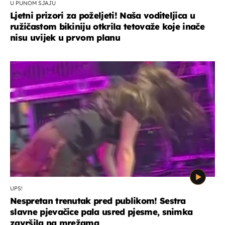
U PUNOM SJAJU
Ljetni prizori za poželjeti! Naša voditeljica u
ružičastom bikiniju otkrila tetovaže koje inače
nisu uvijek u prvom planu
UPS!
Nespretan trenutak pred publikom! Sestra
slavne pjevačice pala usred pjesme, snimka
završila na mrežama