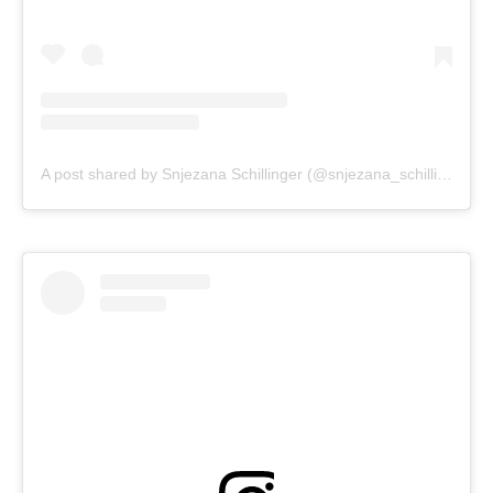
A post shared by Snjezana Schillinger (@snjezana_schillinger)