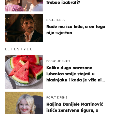
trebao izabrati?
NASLJEDNIK
Rade mu iza leđa, a on toga
nije svjestan
LIFESTYLE
DOBRO JE ZNATI
Koliko dugo narezana
lubenica smije stajati u
hladnjaku i kada je više nije
sigurno jesti?
POPUT SIRENE
Haljina Danijele Martinović
ističe ženstvenu figuru, a