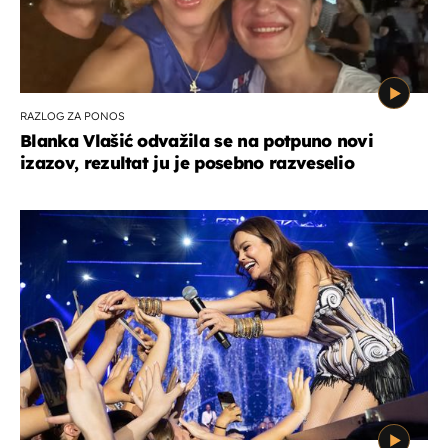
RAZLOG ZA PONOS
Blanka Vlašić odvažila se na potpuno novi
izazov, rezultat ju je posebno razveselio