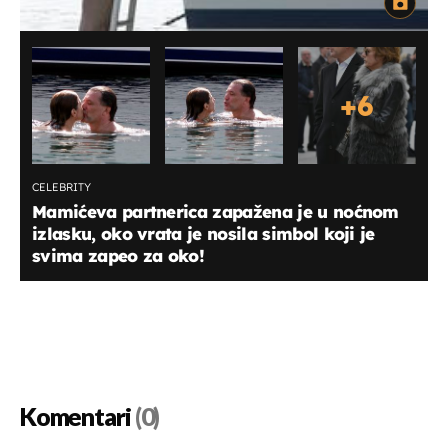
+
6
CELEBRITY
Mamićeva partnerica zapažena je u noćnom
izlasku, oko vrata je nosila simbol koji je
svima zapeo za oko!
Komentari
(0)