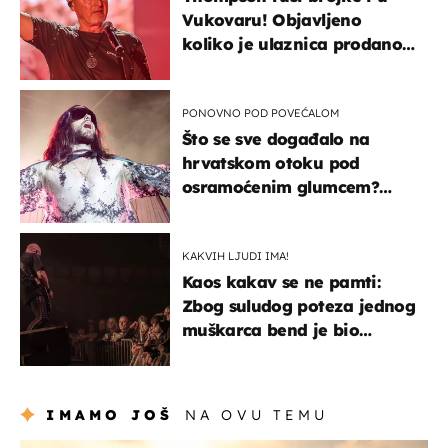
Vukovaru! Objavljeno
koliko je ulaznica prodano
u kratkom vremenu
PONOVNO POD POVEĆALOM
Što se sve događalo na
hrvatskom otoku pod
osramoćenim glumcem?
Bizarni prizori i danas
izazivaju nevjericu
KAKVIH LJUDI IMA!
Kaos kakav se ne pamti:
Zbog suludog poteza jednog
muškarca bend je bio
prisiljen prekinuti nastup
IMAMO JOŠ
NA OVU TEMU