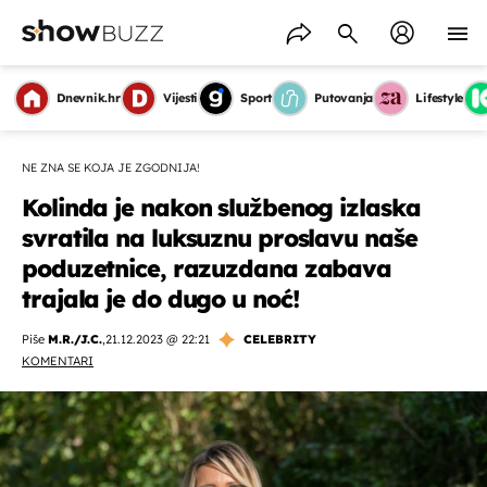
Dnevnik.hr
Vijesti
Sport
Putovanja
Lifestyle
NE ZNA SE KOJA JE ZGODNIJA!
Kolinda je nakon službenog izlaska
svratila na luksuznu proslavu naše
poduzetnice, razuzdana zabava
trajala je do dugo u noć!
Piše
M.R./J.C.
,
21.12.2023 @ 22:21
CELEBRITY
KOMENTARI
OMOGUĆI OBAVIJESTI