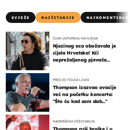
SVJEŽE
NAJČITANIJE
NAJKOMENTIRAN
ČUVA USPOMENU NA NJEGA
Njezinog oca obožavala je
cijela Hrvatska! Kći
neprežaljenog pjevača
projurila špicom na dva
kotača
PRED 20 TISUĆA LJUDI
Thompson izazvao ovacije
već na početku koncerta:
"Što ću kad sam slab..."
NADMAŠENA OČEKIVANJA
Thompson ruši brojke i u