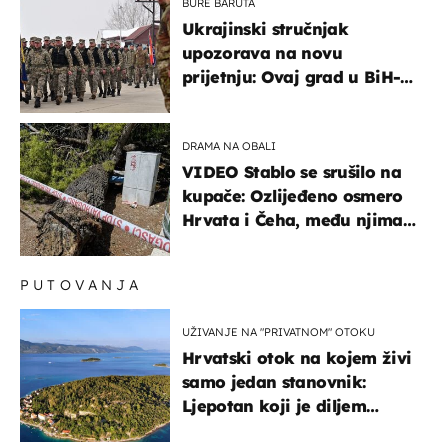
BURE BARUTA
Ukrajinski stručnjak
upozorava na novu
prijetnju: Ovaj grad u BiH-u
bi mogao biti žarište
DRAMA NA OBALI
VIDEO Stablo se srušilo na
kupače: Ozlijeđeno osmero
Hrvata i Čeha, među njima
ima i djece
PUTOVANJA
UŽIVANJE NA "PRIVATNOM" OTOKU
Hrvatski otok na kojem živi
samo jedan stanovnik:
Ljepotan koji je diljem
svijeta poznat po svojem