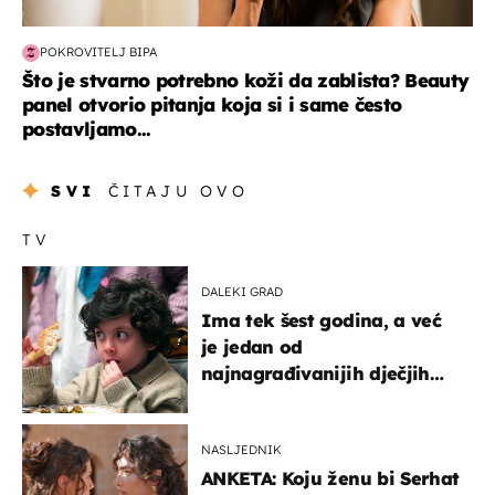
POKROVITELJ BIPA
Što je stvarno potrebno koži da zablista? Beauty
panel otvorio pitanja koja si i same često
postavljamo...
SVI
ČITAJU OVO
TV
DALEKI GRAD
Ima tek šest godina, a već
je jedan od
najnagrađivanijih dječjih
glumaca
NASLJEDNIK
ANKETA: Koju ženu bi Serhat