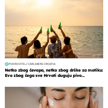
zanimljivosti
POKROVITELJ CARLSBERG CROATIA
Netko zbog ćevapa, netko zbog drške za motiku:
Evo zbog čega sve Hrvati duguju pivo...
moda & ljepota