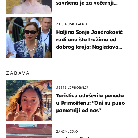
savršena je za večernji
izlazak na moru
ZA SINJSKU ALKU
Haljina Sonje Jandroković
radi ono što tražimo od
dobrog kroja: Naglašava
struk, a sada je i na
sniženju
ZABAVA
JESTE LI PROBALI?
Turisticu oduševila ponuda
u Primoštenu: "Oni su puno
pametniji od nas"
ZANIMLJIVO