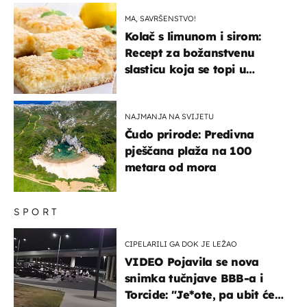
"bijelom zlatu"
MA, SAVRŠENSTVO!
Kolač s limunom i sirom:
Recept za božanstvenu
slasticu koja se topi u
ustima
NAJMANJA NA SVIJETU
Čudo prirode: Predivna
pješčana plaža na 100
metara od mora
SPORT
CIPELARILI GA DOK JE LEŽAO
VIDEO Pojavila se nova
snimka tučnjave BBB-a i
Torcide: "Je*ote, pa ubit će