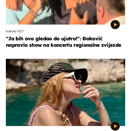
KAKAV HIT!
"Ja bih ovo gledao do ujutro!": Đoković
napravio show na koncertu regionalne zvijezde