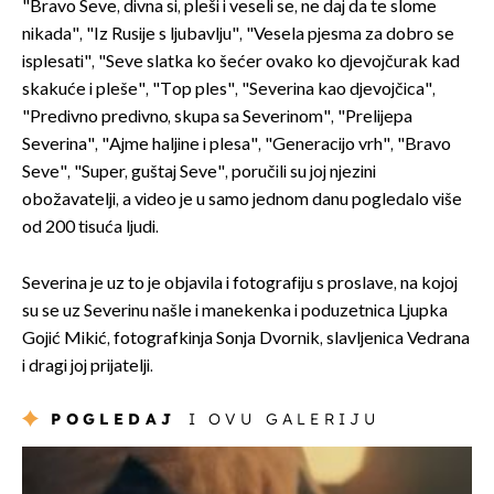
"Bravo Seve, divna si, pleši i veseli se, ne daj da te slome
nikada", "Iz Rusije s ljubavlju", "Vesela pjesma za dobro se
isplesati", "Seve slatka ko šećer ovako ko djevojčurak kad
skakuće i pleše", "Top ples", "Severina kao djevojčica",
"Predivno predivno, skupa sa Severinom", "Prelijepa
Severina", "Ajme haljine i plesa", "Generacijo vrh", "Bravo
Seve", "Super, guštaj Seve", poručili su joj njezini
obožavatelji, a video je u samo jednom danu pogledalo više
od 200 tisuća ljudi.
Severina je uz to je objavila i fotografiju s proslave, na kojoj
su se uz Severinu našle i manekenka i poduzetnica Ljupka
Gojić Mikić, fotografkinja Sonja Dvornik, slavljenica Vedrana
i dragi joj prijatelji.
POGLEDAJ
I OVU GALERIJU