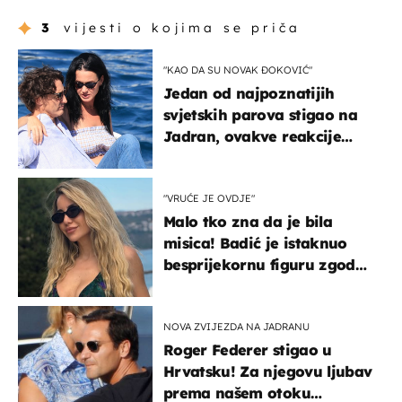
3
vijesti o kojima se priča
"KAO DA SU NOVAK ĐOKOVIĆ"
Jedan od najpoznatijih
svjetskih parova stigao na
Jadran, ovakve reakcije
vjerojatno nisu očekivali
"VRUĆE JE OVDJE"
Malo tko zna da je bila
misica! Badić je istaknuo
besprijekornu figuru zgodne
voditeljice
NOVA ZVIJEZDA NA JADRANU
Roger Federer stigao u
Hrvatsku! Za njegovu ljubav
prema našem otoku