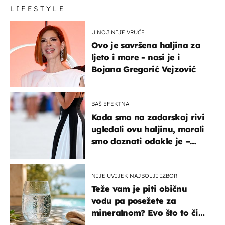
LIFESTYLE
U NOJ NIJE VRUĆE
Ovo je savršena haljina za
ljeto i more - nosi je i
Bojana Gregorić Vejzović
BAŠ EFEKTNA
Kada smo na zadarskoj rivi
ugledali ovu haljinu, morali
smo doznati odakle je –
košta samo 18 eura
NIJE UVIJEK NAJBOLJI IZBOR
Teže vam je piti običnu
vodu pa posežete za
mineralnom? Evo što to čini
organizmu