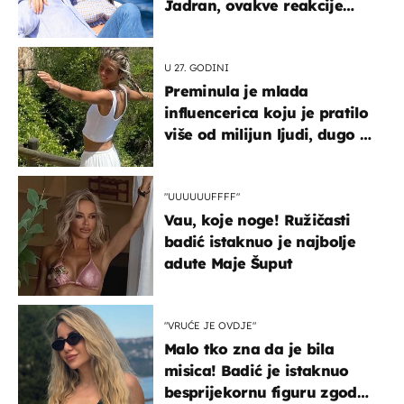
Jadran, ovakve reakcije
vjerojatno nisu očekivali
U 27. GODINI
Preminula je mlada
influencerica koju je pratilo
više od milijun ljudi, dugo se
borila s opakom bolešću
"UUUUUUFFFF"
Vau, koje noge! Ružičasti
badić istaknuo je najbolje
adute Maje Šuput
"VRUĆE JE OVDJE"
Malo tko zna da je bila
misica! Badić je istaknuo
besprijekornu figuru zgodne