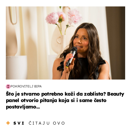
moda & ljepota
POKROVITELJ BIPA
Što je stvarno potrebno koži da zablista? Beauty
panel otvorio pitanja koja si i same često
postavljamo...
SVI
ČITAJU OVO