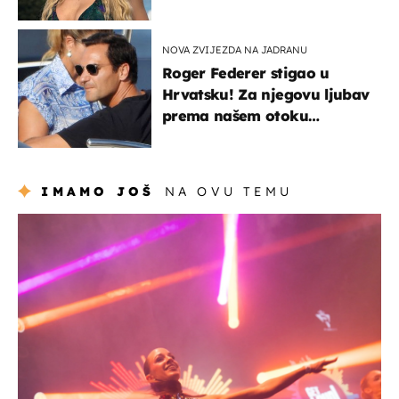
voditeljice
NOVA ZVIJEZDA NA JADRANU
Roger Federer stigao u
Hrvatsku! Za njegovu ljubav
prema našem otoku
zaslužan je jedan poznati
Hrvat
IMAMO JOŠ
NA OVU TEMU
kultura & zabava