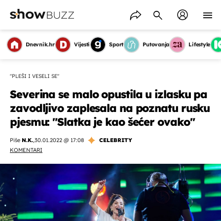
Dnevnik.hr
Vijesti
Sport
Putovanja
Lifestyle
"PLEŠI I VESELI SE"
Severina se malo opustila u izlasku pa
zavodljivo zaplesala na poznatu rusku
pjesmu: "Slatka je kao šećer ovako"
Piše
N.K.
,
30.01.2022 @ 17:08
CELEBRITY
KOMENTARI
OMOGUĆI OBAVIJESTI