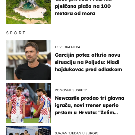
pješčana plaža na 100
metara od mora
SPORT
IZ VEDRA NEBA
Garcijin potez otkrio novu
situaciju na Poljudu: Mladi
hajdukovac pred odlaskom
PONOVNI SUSRET?
Newcastle prodao tri glavna
igrača, novi trener uperio
prstom u Hrvata: "Želim
njega!"
SJAJAN TJEDAN U EUROPI