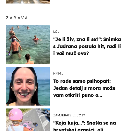
ZABAVA
LOL
"Je li živ, zna li se?": Snimka
s Jadrana postala hit, radi li
i vaš muž ovo?
HMM…
To rade samo psihopati:
Jedan detalj s mora može
vam otkriti puno o
prijateljima
ZAMJERATE LI JOJ?
"Koja kuja…": Snašla se na
hrvatskoj granici, ali