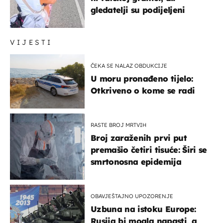
gledatelji su podijeljeni
VIJESTI
ČEKA SE NALAZ OBDUKCIJE
U moru pronađeno tijelo:
Otkriveno o kome se radi
RASTE BROJ MRTVIH
Broj zaraženih prvi put
premašio četiri tisuće: Širi se
smrtonosna epidemija
OBAVJEŠTAJNO UPOZORENJE
Uzbuna na istoku Europe:
Rusija bi mogla napasti, a