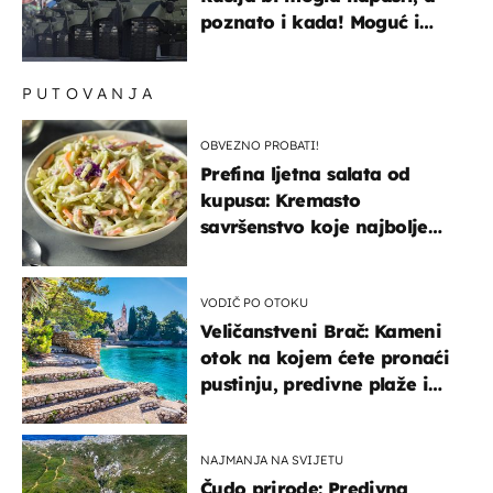
poznato i kada! Moguć i
kopneni upad u članicu
NATO-a
PUTOVANJA
OBVEZNO PROBATI!
Prefina ljetna salata od
kupusa: Kremasto
savršenstvo koje najbolje
paše uz pečeno meso
VODIČ PO OTOKU
Veličanstveni Brač: Kameni
otok na kojem ćete pronaći
pustinju, predivne plaže i
uzbudljivu hranu
NAJMANJA NA SVIJETU
Čudo prirode: Predivna