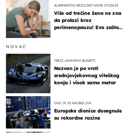
ALARMANTNI REZULTATI NOVE STUDIJE
Više od trećine žena ne zna
da prolazi kroz
perimenopauzu! Evo zašto
su simptomi toliko
zbunjujući
NOVAC
TREĆI UNIKATNI BUGATTI
Nazvan je po vrsti
srednjovjekovnog viteškog
konja i visok samo metar
OVO JE 10 NAJBOLJIH
Europske dionice dosegnule
su rekordne razine