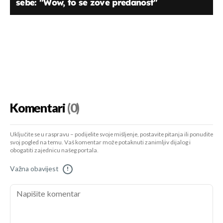
sebe: "Wow, to se zove predanost"
Komentari
(0)
Uključite se u raspravu – podijelite svoje mišljenje, postavite pitanja ili ponudite
svoj pogled na temu. Vaš komentar može potaknuti zanimljiv dijalog i
obogatiti zajednicu našeg portala.
Važna obavijest
!