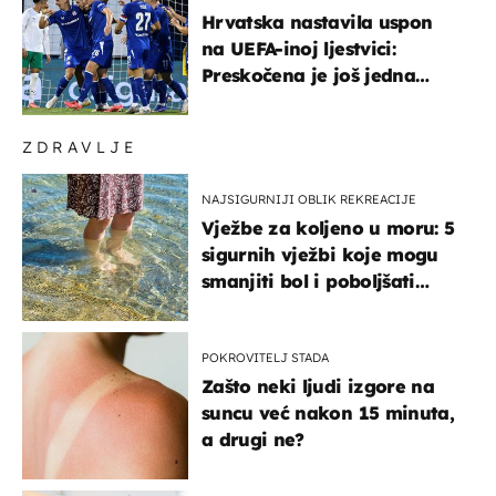
Hrvatska nastavila uspon
na UEFA-inoj ljestvici:
Preskočena je još jedna
država
ZDRAVLJE
NAJSIGURNIJI OBLIK REKREACIJE
Vježbe za koljeno u moru: 5
sigurnih vježbi koje mogu
smanjiti bol i poboljšati
pokretljivost
POKROVITELJ STADA
Zašto neki ljudi izgore na
suncu već nakon 15 minuta,
a drugi ne?