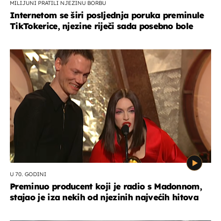
MILIJUNI PRATILI NJEZINU BORBU
Internetom se širi posljednja poruka preminule
TikTokerice, njezine riječi sada posebno bole
U 70. GODINI
Preminuo producent koji je radio s Madonnom,
stajao je iza nekih od njezinih najvećih hitova