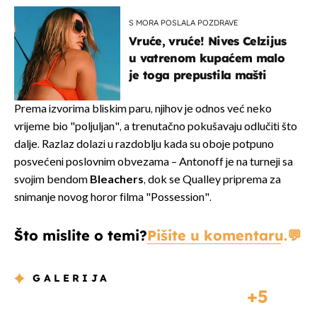
S MORA POSLALA POZDRAVE
Vruće, vruće! Nives Celzijus
u vatrenom kupaćem malo
je toga prepustila mašti
Prema izvorima bliskim paru, njihov je odnos već neko
vrijeme bio "poljuljan", a trenutačno pokušavaju odlučiti što
dalje. Razlaz dolazi u razdoblju kada su oboje potpuno
posvećeni poslovnim obvezama – Antonoff je na turneji sa
svojim bendom
Bleachers
, dok se Qualley priprema za
snimanje novog horor filma "Possession".
Što mislite o temi?
Pišite u komentaru.
GALERIJA
5