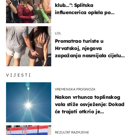
klub…": Splitska
influencerica oplela po
ženama zbog užasnog
ponašanja
LOL
Promatrao turiste u
Hrvatskoj, njegova
zapažanja nasmijala cijelu
regiju
VIJESTI
VREMENSKA PROGNOZA
Nakon vrhunca toplinskog
vala stiže osvježenje: Dokad
će trajati otkrio je
meteorolog
REZULTAT RAZMJENE