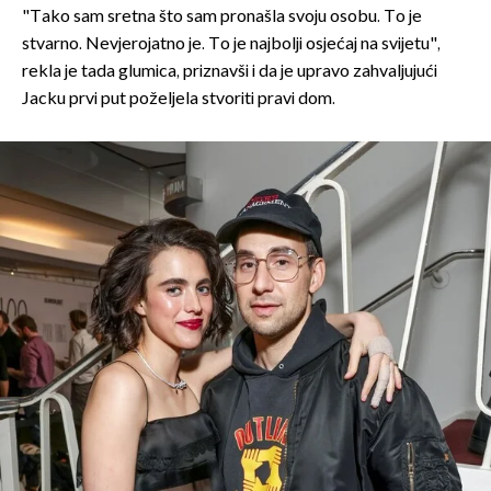
"Tako sam sretna što sam pronašla svoju osobu. To je
stvarno. Nevjerojatno je. To je najbolji osjećaj na svijetu",
rekla je tada glumica, priznavši i da je upravo zahvaljujući
Jacku prvi put poželjela stvoriti pravi dom.