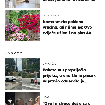
najljepšu bijelu kuhinju
VOLE SUNCE
Nama smeta paklena
vrućina, ali njima ne: Ovo
cvijeće uživa i na plus 40
ZABAVA
SVAKA ČAST
Bahato mu prepriječio
prijelaz, a ono što je pješak
napravio oduševilo je
društvene mreže
UŽAS…
"Ove tri štrace došle su u