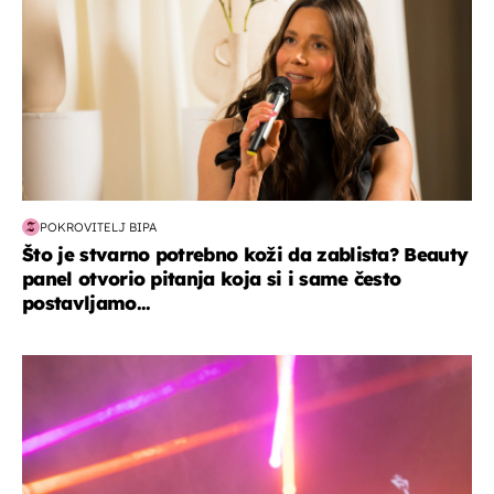
POKROVITELJ BIPA
Što je stvarno potrebno koži da zablista? Beauty
panel otvorio pitanja koja si i same često
postavljamo...
kultura & zabava