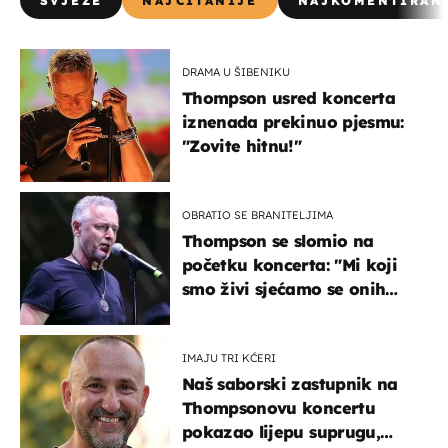
SVJEŽE
NAJČITANIJE
NAJKOMENTIRAN
DRAMA U ŠIBENIKU
Thompson usred koncerta
iznenada prekinuo pjesmu:
"Zovite hitnu!"
OBRATIO SE BRANITELJIMA
Thompson se slomio na
početku koncerta: "Mi koji
smo živi sjećamo se onih
koji nisu..."
IMAJU TRI KĆERI
Naš saborski zastupnik na
Thompsonovu koncertu
pokazao lijepu suprugu,