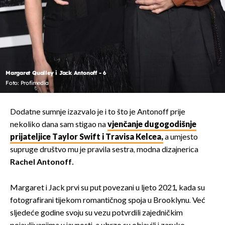
Margaret Qualley i Jack Antonoff - 6
Foto: Profimedia
Dodatne sumnje izazvalo je i to što je Antonoff prije
nekoliko dana sam stigao na
vjenčanje dugogodišnje
prijateljice Taylor Swift i Travisa Kelcea,
a umjesto
supruge društvo mu je pravila sestra, modna dizajnerica
Rachel Antonoff.
Margaret i Jack prvi su put povezani u ljeto 2021., kada su
fotografirani tijekom romantičnog spoja u Brooklynu. Već
sljedeće godine svoju su vezu potvrdili zajedničkim