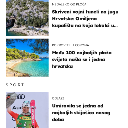
NEDALEKO OD PLOČA
Skriveni vojni tuneli na jugu
Hrvatske: Omiljena
kupališta na koja lokalci u
miru dolaze roniti i skakati
u more
POKROVITELJ CORONA
Među 100 najboljih plaža
svijeta našla se i jedna
hrvatska
SPORT
ODLAZI
Umirovila se jedna od
najboljih skijašica novog
doba