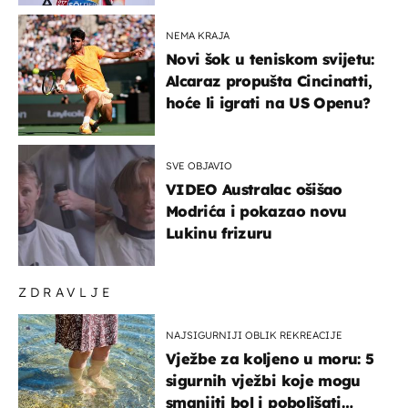
NEMA KRAJA
Novi šok u teniskom svijetu:
Alcaraz propušta Cincinatti,
hoće li igrati na US Openu?
SVE OBJAVIO
VIDEO Australac ošišao
Modrića i pokazao novu
Lukinu frizuru
ZDRAVLJE
NAJSIGURNIJI OBLIK REKREACIJE
Vježbe za koljeno u moru: 5
sigurnih vježbi koje mogu
smanjiti bol i poboljšati