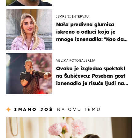
koja godinama izbjegava
javnost
ISKRENI INTERVJU!
Naša predivna glumica
iskreno o odluci koja je
mnoge iznenadila: ''Kao da
mi je veliki teret pao s leđa''
VELIKA FOTOGALERIJA
Ovako je izgledao spektakl
na Šubićevcu: Poseban gost
iznenadio je tisuće ljudi na
Thompsonovu koncertu
IMAMO JOŠ
NA OVU TEMU
moda & ljepota