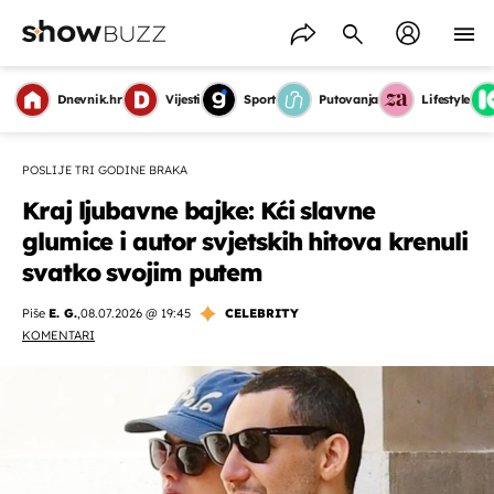
Dnevnik.hr
Vijesti
Sport
Putovanja
Lifestyle
POSLIJE TRI GODINE BRAKA
Kraj ljubavne bajke: Kći slavne
glumice i autor svjetskih hitova krenuli
svatko svojim putem
Piše
E. G.
,
08.07.2026 @ 19:45
CELEBRITY
KOMENTARI
OMOGUĆI OBAVIJESTI