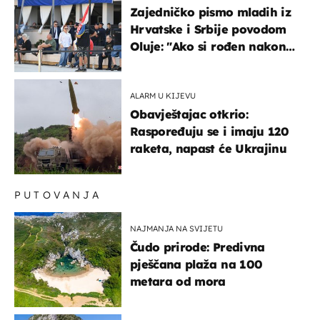
Zajedničko pismo mladih iz
Hrvatske i Srbije povodom
Oluje: "Ako si rođen nakon
'95..."
ALARM U KIJEVU
Obavještajac otkrio:
Raspoređuju se i imaju 120
raketa, napast će Ukrajinu
PUTOVANJA
NAJMANJA NA SVIJETU
Čudo prirode: Predivna
pješčana plaža na 100
metara od mora