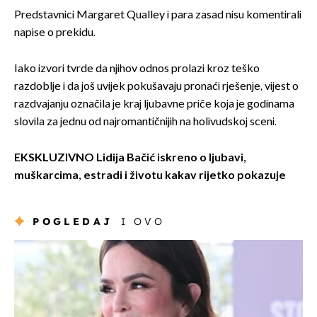
Predstavnici Margaret Qualley i para zasad nisu komentirali
napise o prekidu.
Iako izvori tvrde da njihov odnos prolazi kroz teško
razdoblje i da još uvijek pokušavaju pronaći rješenje, vijest o
razdvajanju označila je kraj ljubavne priče koja je godinama
slovila za jednu od najromantičnijih na holivudskoj sceni.
EKSKLUZIVNO Lidija Bačić iskreno o ljubavi,
muškarcima, estradi i životu kakav rijetko pokazuje
POGLEDAJ
I OVO