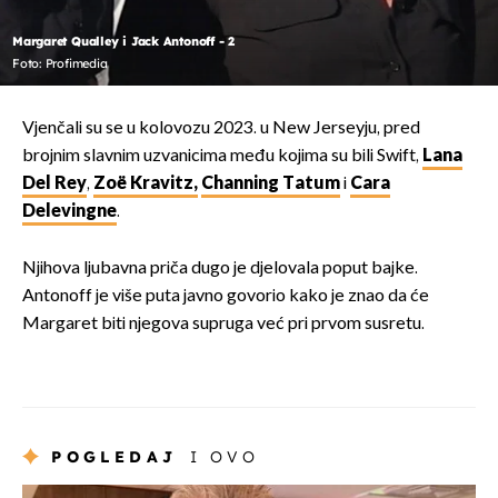
Margaret Qualley i Jack Antonoff - 2
Foto: Profimedia
Vjenčali su se u kolovozu 2023. u New Jerseyju, pred
brojnim slavnim uzvanicima među kojima su bili Swift,
Lana
Del Rey
,
Zoë Kravitz,
Channing Tatum
i
Cara
Delevingne
.
Njihova ljubavna priča dugo je djelovala poput bajke.
Antonoff je više puta javno govorio kako je znao da će
Margaret biti njegova supruga već pri prvom susretu.
POGLEDAJ
I OVO