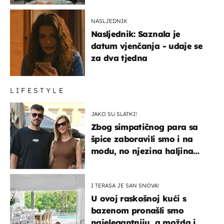
NASLJEDNIK
Nasljednik: Saznala je
datum vjenčanja - udaje se
za dva tjedna
LIFESTYLE
JAKO SU SLATKI!
Zbog simpatičnog para sa
špice zaboravili smo i na
modu, no njezina haljina
itekako nas se dojmila
I TERASA JE SAN SNOVA!
U ovoj raskošnoj kući s
bazenom pronašli smo
najelegantniju, a možda i