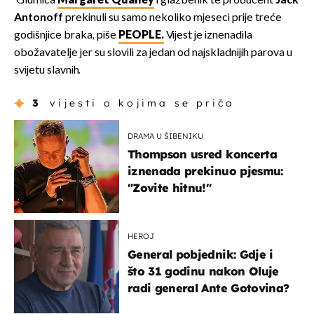
Glumica
Margaret Qualley
i glazbenik te producent
Jack
Antonoff
prekinuli su samo nekoliko mjeseci prije treće
godišnjice braka, piše
PEOPLE.
Vijest je iznenadila
obožavatelje jer su slovili za jedan od najskladnijih parova u
svijetu slavnih.
3
vijesti o kojima se priča
DRAMA U ŠIBENIKU
Thompson usred koncerta
iznenada prekinuo pjesmu:
"Zovite hitnu!"
HEROJ
General pobjednik: Gdje i
što 31 godinu nakon Oluje
radi general Ante Gotovina?