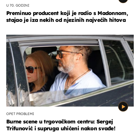
U 70. GODINI
Preminuo producent koji je radio s Madonnom,
stajao je iza nekih od njezinih najvećih hitova
OPET PROBLEMI
Burne scene u trgovačkom centru: Sergej
Trifunović i supruga uhićeni nakon svađe!