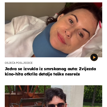
OSJEĆA POSLJEDICE
Jedva se izvukla iz smrskanog auta: Zvijezda
kino-hita otkrila detalje teške nesreće