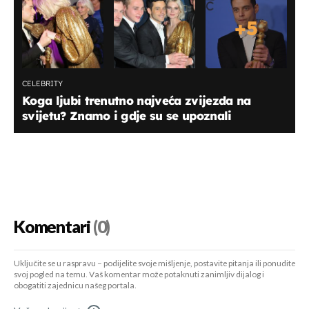
+
5
CELEBRITY
Koga ljubi trenutno najveća zvijezda na
svijetu? Znamo i gdje su se upoznali
Komentari
(0)
Uključite se u raspravu – podijelite svoje mišljenje, postavite pitanja ili ponudite
svoj pogled na temu. Vaš komentar može potaknuti zanimljiv dijalog i
obogatiti zajednicu našeg portala.