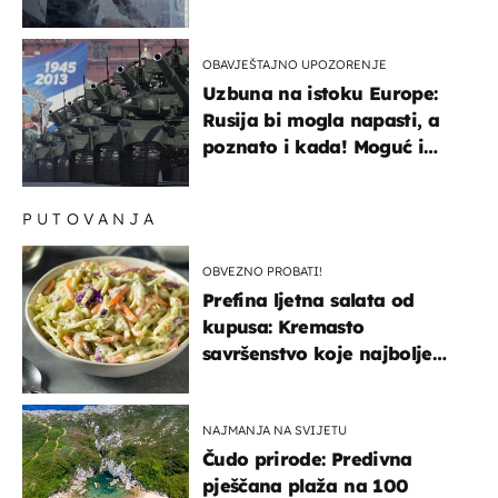
OBAVJEŠTAJNO UPOZORENJE
Uzbuna na istoku Europe:
Rusija bi mogla napasti, a
poznato i kada! Moguć i
kopneni upad u članicu
NATO-a
PUTOVANJA
OBVEZNO PROBATI!
Prefina ljetna salata od
kupusa: Kremasto
savršenstvo koje najbolje
paše uz pečeno meso
NAJMANJA NA SVIJETU
Čudo prirode: Predivna
pješčana plaža na 100