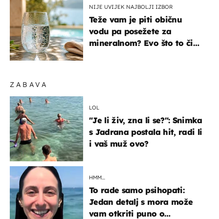
NIJE UVIJEK NAJBOLJI IZBOR
Teže vam je piti običnu
vodu pa posežete za
mineralnom? Evo što to čini
organizmu
ZABAVA
LOL
"Je li živ, zna li se?": Snimka
s Jadrana postala hit, radi li
i vaš muž ovo?
HMM…
To rade samo psihopati:
Jedan detalj s mora može
vam otkriti puno o