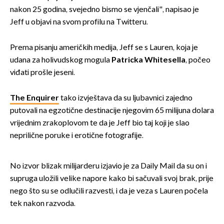
nakon 25 godina, svejedno bismo se vjenčali", napisao je
Jeff u objavi na svom profilu na Twitteru.
Prema pisanju američkih medija, Jeff se s Lauren, koja je
udana za holivudskog mogula
Patricka Whitesella
, počeo
viđati prošle jeseni.
The Enquirer
tako izvještava da su ljubavnici zajedno
putovali na egzotične destinacije njegovim 65 milijuna dolara
vrijednim zrakoplovom te da je Jeff bio taj koji je slao
neprilične poruke i erotične fotografije.
No izvor blizak milijarderu izjavio je za Daily Mail da su on i
supruga uložili velike napore kako bi sačuvali svoj brak, prije
nego što su se odlučili razvesti, i da je veza s Lauren počela
tek nakon razvoda.