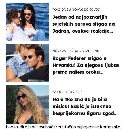
"KAO DA SU NOVAK ĐOKOVIĆ"
Jedan od najpoznatijih
svjetskih parova stigao na
Jadran, ovakve reakcije
vjerojatno nisu očekivali
NOVA ZVIJEZDA NA JADRANU
Roger Federer stigao u
Hrvatsku! Za njegovu ljubav
prema našem otoku
zaslužan je jedan poznati
Hrvat
"VRUĆE JE OVDJE"
Malo tko zna da je bila
misica! Badić je istaknuo
besprijekornu figuru zgodne
voditeljice
Izvršni direktor i osnivač trenutačno najvrjednije kompanije