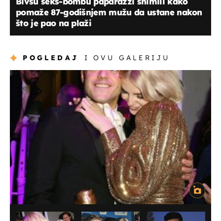
Bivšu seks-bombu paparazzi snimili kako
pomaže 87-godišnjem mužu da ustane nakon
što je pao na plaži
POGLEDAJ
I OVU GALERIJU