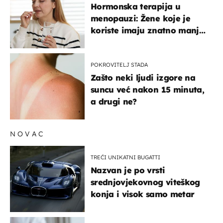
Hormonska terapija u
menopauzi: Žene koje je
koriste imaju znatno manji
rizik od ovoga
POKROVITELJ STADA
Zašto neki ljudi izgore na
suncu već nakon 15 minuta,
a drugi ne?
NOVAC
TREĆI UNIKATNI BUGATTI
Nazvan je po vrsti
srednjovjekovnog viteškog
konja i visok samo metar