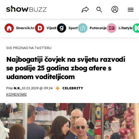
Dnevnik.hr
Vijesti
Sport
Putovanja
Lifestyle
SVE PRIZNAO NA TWITTERU
Najbogatiji čovjek na svijetu razvodi
se poslije 25 godina zbog afere s
udanom voditeljicom
Piše
N.K.
,
10.01.2019 @ 09:24
CELEBRITY
KOMENTARI
OMOGUĆI OBAVIJESTI