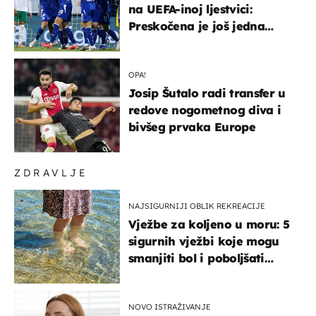
na UEFA-inoj ljestvici:
Preskočena je još jedna
država
OPA!
Josip Šutalo radi transfer u
redove nogometnog diva i
bivšeg prvaka Europe
ZDRAVLJE
NAJSIGURNIJI OBLIK REKREACIJE
Vježbe za koljeno u moru: 5
sigurnih vježbi koje mogu
smanjiti bol i poboljšati
pokretljivost
NOVO ISTRAŽIVANJE