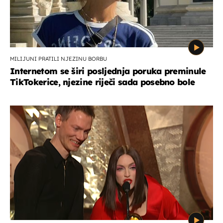
MILIJUNI PRATILI NJEZINU BORBU
Internetom se širi posljednja poruka preminule
TikTokerice, njezine riječi sada posebno bole