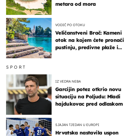
metara od mora
VODIČ PO OTOKU
Veličanstveni Brač: Kameni
otok na kojem ćete pronaći
pustinju, predivne plaže i
uzbudljivu hranu
SPORT
IZ VEDRA NEBA
Garcijin potez otkrio novu
situaciju na Poljudu: Mladi
hajdukovac pred odlaskom
SJAJAN TJEDAN U EUROPI
Hrvatska nastavila uspon