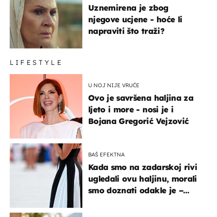
Uznemirena je zbog
njegove ucjene - hoće li
napraviti što traži?
LIFESTYLE
U NOJ NIJE VRUĆE
Ovo je savršena haljina za
ljeto i more - nosi je i
Bojana Gregorić Vejzović
BAŠ EFEKTNA
Kada smo na zadarskoj rivi
ugledali ovu haljinu, morali
smo doznati odakle je –
košta samo 18 eura