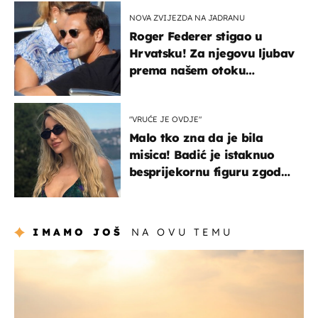
NOVA ZVIJEZDA NA JADRANU
Roger Federer stigao u
Hrvatsku! Za njegovu ljubav
prema našem otoku
zaslužan je jedan poznati
Hrvat
"VRUĆE JE OVDJE"
Malo tko zna da je bila
misica! Badić je istaknuo
besprijekornu figuru zgodne
voditeljice
IMAMO JOŠ
NA OVU TEMU
zanimljivosti