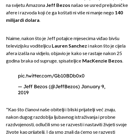
na svijetu Amazona
Jeff Bezos
našao se usred preljubničke
afere i razvoda koji će ga koštati ni više ni manje nego
140
milijardi dolara
.
Naime, nakon što je Jeff potajice mjesecima viđao bivšu
televizijsku voditeljicu
Lauren Sanchez
i nakon što je cijela
afera izašla na vidjelo, objavio je kako se rastaje nakon 25
godina braka od supruge, spisateljice
MacKenzie Bezos
.
pic.twitter.com/Gb10BDb0x0
— Jeff Bezos (@JeffBezos)
January 9,
2019
"Kao što članovi naše obitelji i bliski prijatelji već znaju,
nakon dugog razdoblja ljubavnog istraživanja i probne
razdvojenosti, odlučili smo se razvesti i nastaviti živjeti svoje
živote kao prijatelji. I da smo znali da ćemo se razvesti