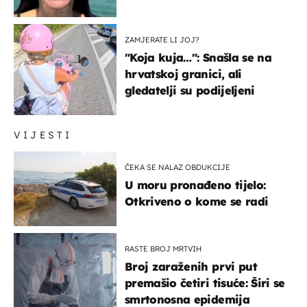
prijateljima
ZAMJERATE LI JOJ?
"Koja kuja…": Snašla se na
hrvatskoj granici, ali
gledatelji su podijeljeni
VIJESTI
ČEKA SE NALAZ OBDUKCIJE
U moru pronađeno tijelo:
Otkriveno o kome se radi
RASTE BROJ MRTVIH
Broj zaraženih prvi put
premašio četiri tisuće: Širi se
smrtonosna epidemija