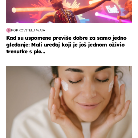
POKROVITELJ WATA
Kad su uspomene previše dobre za samo jedno
gledanje: Mali uređaj koji je još jednom oživio
trenutke s ple...
moda & ljepota