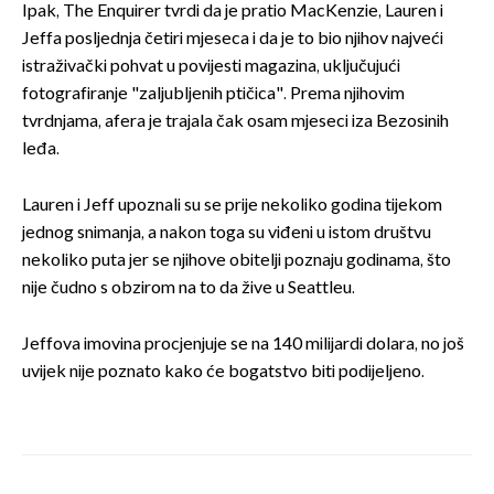
Ipak, The Enquirer tvrdi da je pratio MacKenzie, Lauren i
Jeffa posljednja četiri mjeseca i da je to bio njihov najveći
istraživački pohvat u povijesti magazina, uključujući
fotografiranje "zaljubljenih ptičica". Prema njihovim
tvrdnjama, afera je trajala čak osam mjeseci iza Bezosinih
leđa.
Lauren i Jeff upoznali su se prije nekoliko godina tijekom
jednog snimanja, a nakon toga su viđeni u istom društvu
nekoliko puta jer se njihove obitelji poznaju godinama, što
nije čudno s obzirom na to da žive u Seattleu.
Jeffova imovina procjenjuje se na 140 milijardi dolara, no još
uvijek nije poznato kako će bogatstvo biti podijeljeno.