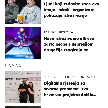
Ljudi koji redovito rade ovo
imaju “mlađi” organizam,
pokazuje istraživanje
IZNENAĐUJUĆA VEZA
Novo istraživanje otkriva
zašto osobe s depresijom
drugačije reagiraju na
lajkove
NOVAC
POKROVITELJ PHILIP MORRIS ZAGREB
Digitalna rješenja za
stvarne probleme: Dva
hrvatska projekta dobila
potporu za razvoj