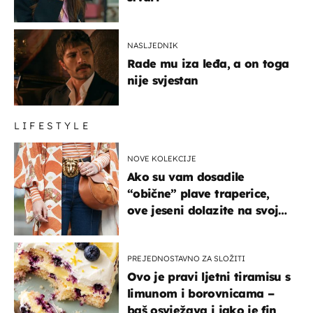
NASLJEDNIK
Rade mu iza leđa, a on toga
nije svjestan
LIFESTYLE
NOVE KOLEKCIJE
Ako su vam dosadile
“obične” plave traperice,
ove jeseni dolazite na svoje
- izdvajamo 15 hit modela
PREJEDNOSTAVNO ZA SLOŽITI
Ovo je pravi ljetni tiramisu s
limunom i borovnicama –
baš osvježava i jako je fin