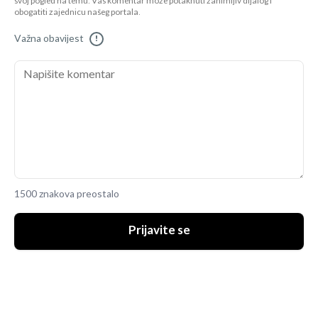
svoj pogled na temu. Vaš komentar može potaknuti zanimljiv dijalog i
obogatiti zajednicu našeg portala.
Važna obavijest
!
1500 znakova preostalo
Prijavite se