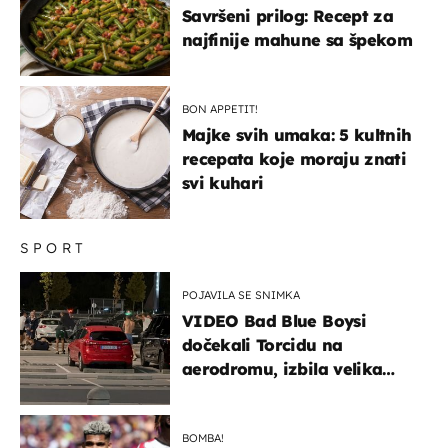
Savršeni prilog: Recept za
najfinije mahune sa špekom
BON APPETIT!
Majke svih umaka: 5 kultnih
recepata koje moraju znati
svi kuhari
SPORT
POJAVILA SE SNIMKA
VIDEO Bad Blue Boysi
dočekali Torcidu na
aerodromu, izbila velika
masovna tučnjava
BOMBA!