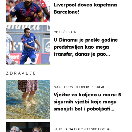
Liverpool doveo kapetana
Barcelone!
GDJE ĆE SAD?
U Dinamu je prošle godine
predstavljen kao mega
transfer, danas je pao
najniže u karijeri
ZDRAVLJE
NAJSIGURNIJI OBLIK REKREACIJE
Vježbe za koljeno u moru: 5
sigurnih vježbi koje mogu
smanjiti bol i poboljšati
pokretljivost
STUDIJA NA GOTOVO 1.900 OSOBA