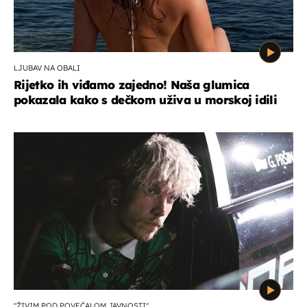
LJUBAV NA OBALI
Rijetko ih viđamo zajedno! Naša glumica
pokazala kako s dečkom uživa u morskoj idili
"ŽIVIM POD POVEĆALOM JAVNOSTI"