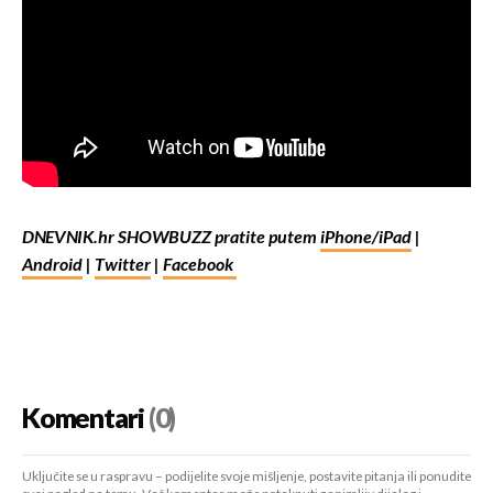
DNEVNIK.hr SHOWBUZZ pratite putem
iPhone/iPad
|
Android
|
Twitter
|
Facebook
Komentari
(0)
Uključite se u raspravu – podijelite svoje mišljenje, postavite pitanja ili ponudite