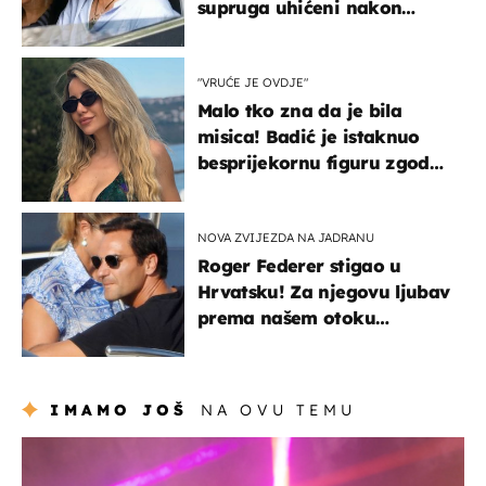
supruga uhićeni nakon
svađe!
"VRUĆE JE OVDJE"
Malo tko zna da je bila
misica! Badić je istaknuo
besprijekornu figuru zgodne
voditeljice
NOVA ZVIJEZDA NA JADRANU
Roger Federer stigao u
Hrvatsku! Za njegovu ljubav
prema našem otoku
zaslužan je jedan poznati
Hrvat
IMAMO JOŠ
NA OVU TEMU
kultura & zabava