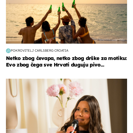
POKROVITELJ CARLSBERG CROATIA
Netko zbog ćevapa, netko zbog drške za motiku:
Evo zbog čega sve Hrvati duguju pivo...
moda & ljepota