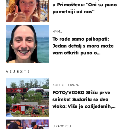
u Primoštenu: "Oni su puno
pametniji od nas"
HMM…
To rade samo psihopati:
Jedan detalj s mora može
vam otkriti puno o
prijateljima
VIJESTI
KOD BJELOVARA
FOTO/VIDEO Stižu prve
snimke! Sudarila se dva
vlaka: Više je ozlijeđenih,
hitne službe na terenu
U ZAGORJU