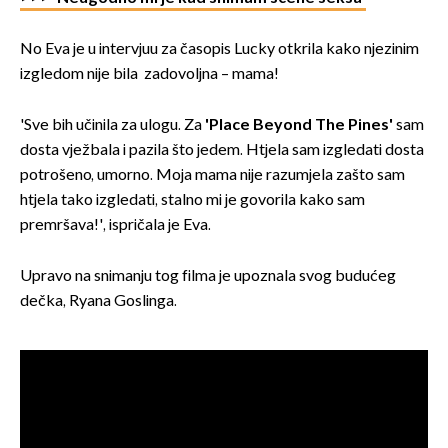
No Eva je u intervjuu za časopis Lucky otkrila kako njezinim
izgledom nije bila zadovoljna – mama!
'Sve bih učinila za ulogu. Za
'Place Beyond The Pines'
sam
dosta vježbala i pazila što jedem. Htjela sam izgledati dosta
potrošeno, umorno. Moja mama nije razumjela zašto sam
htjela tako izgledati, stalno mi je govorila kako sam
premršava!', ispričala je Eva.
Upravo na snimanju tog filma je upoznala svog budućeg
dečka, Ryana Goslinga.