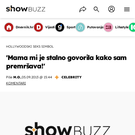
Dnevnik.hr
Vijesti
Sport
Putovanja
Lifestyle
HOLLYWOODSKI SEKS SIMBOL
'Mama mi je stalno govorila kako sam
premršava!'
Piše
M.O.
,
05.09.2013 @ 15:44
CELEBRITY
KOMENTARI
OMOGUĆI OBAVIJESTI