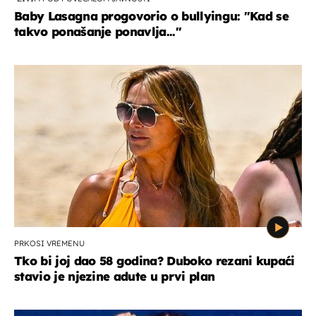
Baby Lasagna progovorio o bullyingu: "Kad se
takvo ponašanje ponavlja..."
PRKOSI VREMENU
Tko bi joj dao 58 godina? Duboko rezani kupaći
stavio je njezine adute u prvi plan