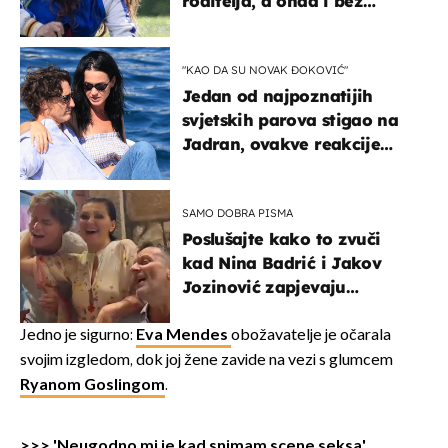
roditelja, a onda i bez
milijuna koje je trebala
naslijediti
"KAO DA SU NOVAK ĐOKOVIĆ"
Jedan od najpoznatijih
svjetskih parova stigao na
Jadran, ovakve reakcije
vjerojatno nisu očekivali
SAMO DOBRA PISMA
Poslušajte kako to zvuči
kad Nina Badrić i Jakov
Jozinović zapjevaju
Oliverov hit!
Jedno je sigurno:
Eva Mendes
obožavatelje je očarala
svojim izgledom, dok joj žene zavide na vezi s glumcem
Ryanom Goslingom
.
>>> 'Neugodno mi je kad snimam scene seksa'