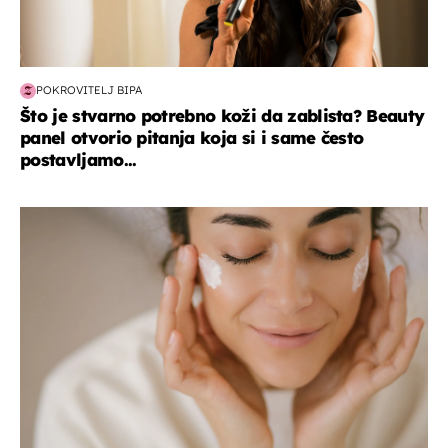
POKROVITELJ BIPA
Što je stvarno potrebno koži da zablista? Beauty
panel otvorio pitanja koja si i same često
postavljamo...
moda & ljepota