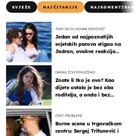
SVJEŽE
NAJČITANIJE
NAJKOMENTIRAN
"KAO DA SU NOVAK ĐOKOVIĆ"
Jedan od najpoznatijih
svjetskih parova stigao na
Jadran, ovakve reakcije
vjerojatno nisu očekivali
DANAS ŽIVI POVUČENO
Znate li tko je ovo? Kao
dijete ostala je bez oba
roditelja, a onda i bez
milijuna koje je trebala
naslijediti
OPET PROBLEMI
Burne scene u trgovačkom
centru: Sergej Trifunović i