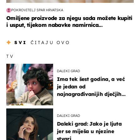
POKROVITELJ SPAR HRVATSKA
Omiljene proizvode za njegu sada možete kupiti
i usput, tijekom nabavke namirnica...
SVI
ČITAJU OVO
TV
DALEKI GRAD
Ima tek šest godina, a već
je jedan od
najnagrađivanijih dječjih
glumaca
DALEKI GRAD
Daleki grad: Jako je ljuta
jer se miješa u njezine
stvari