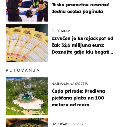
Teška prometna nesreća!
Jedna osoba poginula
ČESTITAMO!
Izvučen je Eurojackpot od
čak 32,6 milijuna eura:
Doznajte gdje idu bogati
dobitci u Hrvatskoj
PUTOVANJA
NAJMANJA NA SVIJETU
Čudo prirode: Predivna
pješčana plaža na 100
metara od mora
UZ RUČAK ILI VEČERU