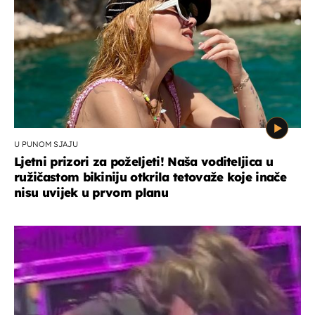
U PUNOM SJAJU
Ljetni prizori za poželjeti! Naša voditeljica u
ružičastom bikiniju otkrila tetovaže koje inače
nisu uvijek u prvom planu