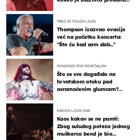
u kratkom vremenu
PRED 20 TISUĆA LJUDI
Thompson izazvao ovacije
već na početku koncerta:
"Što ću kad sam slab..."
PONOVNO POD POVEĆALOM
Što se sve događalo na
hrvatskom otoku pod
osramoćenim glumcem?
Bizarni prizori i danas
izazivaju nevjericu
KAKVIH LJUDI IMA!
Kaos kakav se ne pamti:
Zbog suludog poteza jednog
muškarca bend je bio