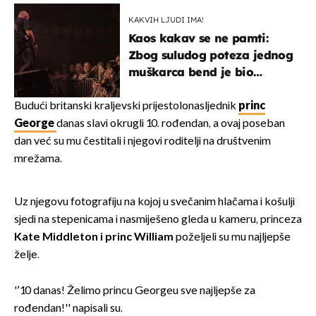
izazivaju nevjericu
KAKVIH LJUDI IMA!
Kaos kakav se ne pamti:
Zbog suludog poteza jednog
muškarca bend je bio
prisiljen prekinuti nastup
Budući britanski kraljevski prijestolonasljednik
princ
George
danas slavi okrugli 10. rođendan, a ovaj poseban
dan već su mu čestitali i njegovi roditelji na društvenim
mrežama.
Uz njegovu fotografiju na kojoj u svečanim hlačama i košulji
sjedi na stepenicama i nasmiješeno gleda u kameru, princeza
Kate Middleton i princ William
poželjeli su mu najljepše
želje.
'’10 danas! Želimo princu Georgeu sve najljepše za
rođendan!'' napisali su.