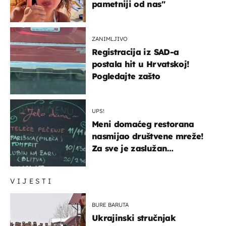
pametniji od nas"
ZANIMLJIVO
Registracija iz SAD-a
postala hit u Hrvatskoj!
Pogledajte zašto
UPS!
Meni domaćeg restorana
nasmijao društvene mreže!
Za sve je zaslužan
urnebesan naziv jela
VIJESTI
BURE BARUTA
Ukrajinski stručnjak