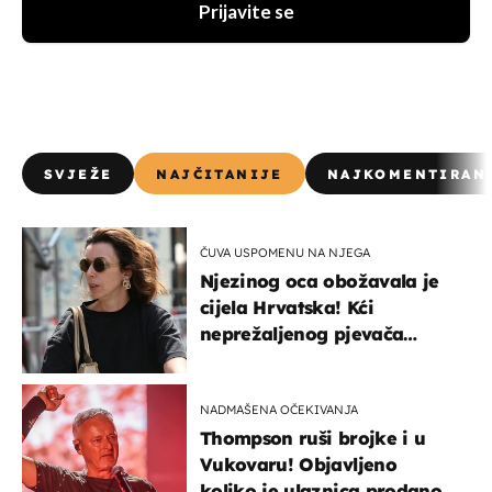
Prijavite se
SVJEŽE
NAJČITANIJE
NAJKOMENTIRAN
ČUVA USPOMENU NA NJEGA
Njezinog oca obožavala je
cijela Hrvatska! Kći
neprežaljenog pjevača
projurila špicom na dva
kotača
NADMAŠENA OČEKIVANJA
Thompson ruši brojke i u
Vukovaru! Objavljeno
koliko je ulaznica prodano