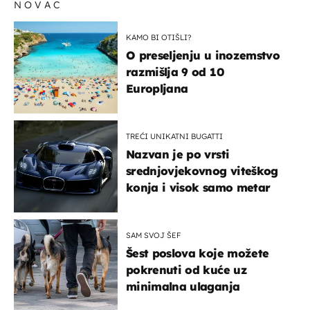
NOVAC
KAMO BI OTIŠLI?
O preseljenju u inozemstvo
razmišlja 9 od 10
Europljana
TREĆI UNIKATNI BUGATTI
Nazvan je po vrsti
srednjovjekovnog viteškog
konja i visok samo metar
SAM SVOJ ŠEF
Šest poslova koje možete
pokrenuti od kuće uz
minimalna ulaganja