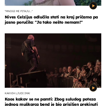
"MNOGI ME PITAJU..."
Nives Celzijus odlučila stati na kraj pričama pa
jasno poručila: "Ja tako nešto nemam!"
KAKVIH LJUDI IMA!
Kaos kakav se ne pamti: Zbog suludog poteza
jednog muškarca bend je bio prisiljen prekinuti