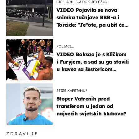
CIPELARILI GA DOK JE LEŽAO
VIDEO Pojavila se nova
snimka tučnjave BBB-a i
Torcide: "Je*ote, pa ubit će
ga!"
POLJACI...
VIDEO Boksao je s Kličkom
i Furyjem, a sad su ga stavili
u kavez sa šestoricom
Roma! Pogledajte kako je
završilo
STIŽE KAPETANU?
Stoper Vatrenih pred
transferom u jedan od
najvećih svjetskih klubova?
ZDRAVLJE