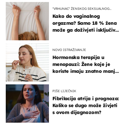
"VRHUNAC" ŽENSKOG SEKSUALNOG
ISKUSTVA
Kako do vaginalnog
orgazma? Samo 18 % žena
može ga doživjeti isključivo
na ovaj način
NOVO ISTRAŽIVANJE
Hormonska terapija u
menopauzi: Žene koje je
koriste imaju znatno manji
rizik od ovoga
PIŠE LIJEČNIK
Fibrilacija atrija i prognoza:
Koliko se dugo može živjeti
s ovom dijagnozom?