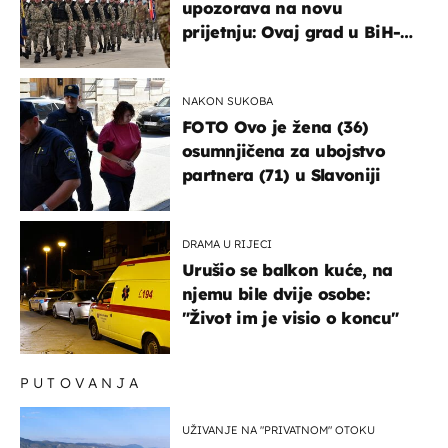
upozorava na novu
prijetnju: Ovaj grad u BiH-u
bi mogao biti žarište
NAKON SUKOBA
FOTO Ovo je žena (36)
osumnjičena za ubojstvo
partnera (71) u Slavoniji
DRAMA U RIJECI
Urušio se balkon kuće, na
njemu bile dvije osobe:
"Život im je visio o koncu"
PUTOVANJA
UŽIVANJE NA "PRIVATNOM" OTOKU