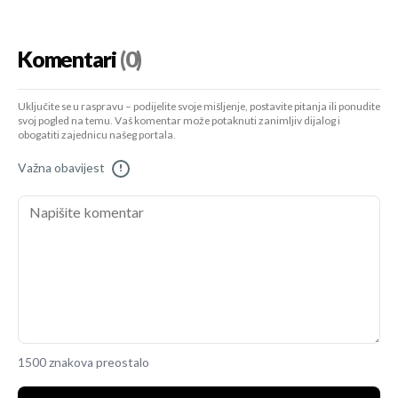
Komentari
(0)
Uključite se u raspravu – podijelite svoje mišljenje, postavite pitanja ili ponudite
svoj pogled na temu. Vaš komentar može potaknuti zanimljiv dijalog i
obogatiti zajednicu našeg portala.
Važna obavijest
!
1500 znakova preostalo