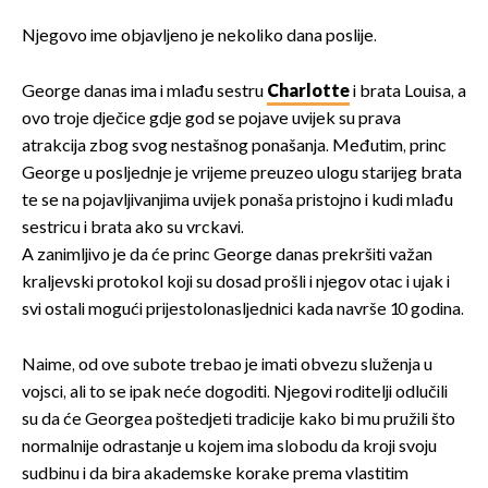
Njegovo ime objavljeno je nekoliko dana poslije.
George danas ima i mlađu sestru
Charlotte
i brata Louisa, a
ovo troje dječice gdje god se pojave uvijek su prava
atrakcija zbog svog nestašnog ponašanja. Međutim, princ
George u posljednje je vrijeme preuzeo ulogu starijeg brata
te se na pojavljivanjima uvijek ponaša pristojno i kudi mlađu
sestricu i brata ako su vrckavi.
A zanimljivo je da će princ George danas prekršiti važan
kraljevski protokol koji su dosad prošli i njegov otac i ujak i
svi ostali mogući prijestolonasljednici kada navrše 10 godina.
Naime, od ove subote trebao je imati obvezu služenja u
vojsci, ali to se ipak neće dogoditi. Njegovi roditelji odlučili
su da će Georgea poštedjeti tradicije kako bi mu pružili što
normalnije odrastanje u kojem ima slobodu da kroji svoju
sudbinu i da bira akademske korake prema vlastitim