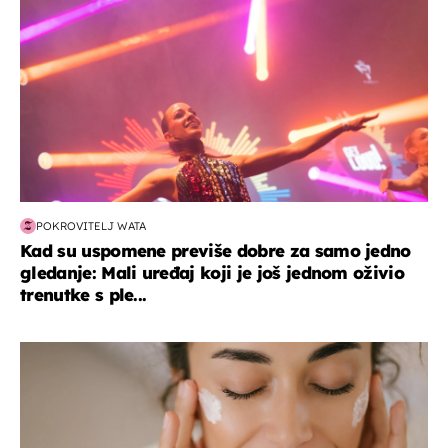
POKROVITELJ WATA
Kad su uspomene previše dobre za samo jedno
gledanje: Mali uređaj koji je još jednom oživio
trenutke s ple...
moda & ljepota