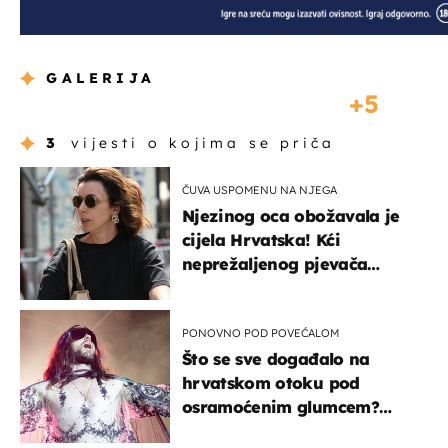
GALERIJA
5
3
vijesti o kojima se priča
ČUVA USPOMENU NA NJEGA
Njezinog oca obožavala je
cijela Hrvatska! Kći
neprežaljenog pjevača
projurila špicom na dva
kotača
PONOVNO POD POVEĆALOM
Što se sve događalo na
hrvatskom otoku pod
osramoćenim glumcem?
Bizarni prizori i danas