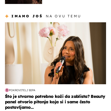
prisiljen prekinuti nastup
IMAMO JOŠ
NA OVU TEMU
moda & ljepota
POKROVITELJ BIPA
Što je stvarno potrebno koži da zablista? Beauty
panel otvorio pitanja koja si i same često
postavljamo...