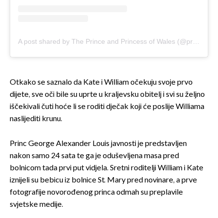
A post shared by The Prince and Princess of Wales (@princeandprincessofwales)
Otkako se saznalo da Kate i William očekuju svoje prvo
dijete, sve oči bile su uprte u kraljevsku obitelj i svi su željno
iščekivali čuti hoće li se roditi dječak koji će poslije Williama
naslijediti krunu.
Princ George Alexander Louis javnosti je predstavljen
nakon samo 24 sata te ga je oduševljena masa pred
bolnicom tada prvi put vidjela. Sretni roditelji William i Kate
iznijeli su bebicu iz bolnice St. Mary pred novinare, a prve
fotografije novorođenog princa odmah su preplavile
svjetske medije.