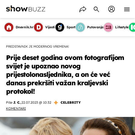
Dnevnik.hr
Vijesti
Sport
Putovanja
Lifestyle
PREDSTAVNIK JE MODERNOG VREMENA!
Prije deset godina ovom fotografijom
svijet je upoznao novog
prijestolonasljednika, a on će već
danas prekršiti važan kraljevski
protokol!
Piše
J. C.
,
22.07.2023 @ 10:32
CELEBRITY
KOMENTARI
OMOGUĆI OBAVIJESTI