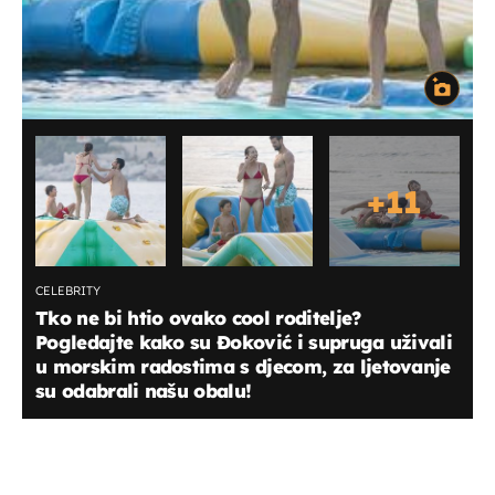
+
11
CELEBRITY
Tko ne bi htio ovako cool roditelje?
Pogledajte kako su Đoković i supruga uživali
u morskim radostima s djecom, za ljetovanje
su odabrali našu obalu!