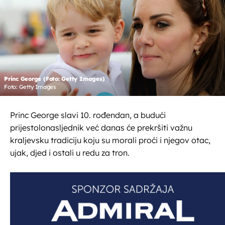
Princ George (Foto: Getty Images)
Foto: Getty Images
Princ George slavi 10. rođendan, a budući
prijestolonasljednik već danas će prekršiti važnu
kraljevsku tradiciju koju su morali proći i njegov otac,
ujak, djed i ostali u redu za tron.