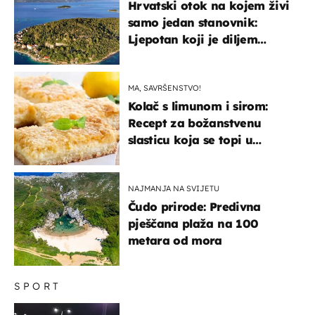
Hrvatski otok na kojem živi
samo jedan stanovnik:
Ljepotan koji je diljem
svijeta poznat po svojem
"bijelom zlatu"
MA, SAVRŠENSTVO!
Kolač s limunom i sirom:
Recept za božanstvenu
slasticu koja se topi u
ustima
NAJMANJA NA SVIJETU
Čudo prirode: Predivna
pješčana plaža na 100
metara od mora
SPORT