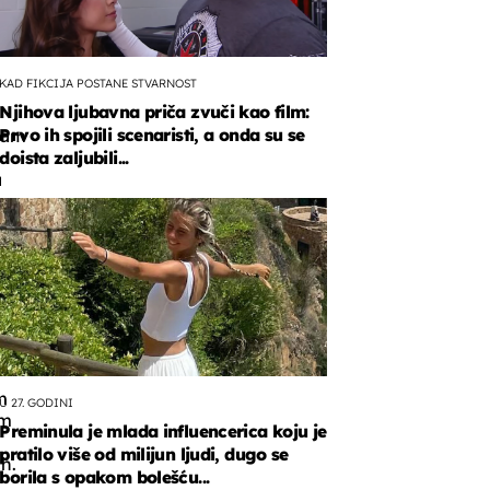
KAD FIKCIJA POSTANE STVARNOST
Njihova ljubavna priča zvuči kao film:
Prvo ih spojili scenaristi, a onda su se
ram
doista zaljubili...
a
ativne
fije
ili
m
U 27. GODINI
om
Preminula je mlada influencerica koju je
pratilo više od milijun ljudi, dugo se
h.
borila s opakom bolešću...