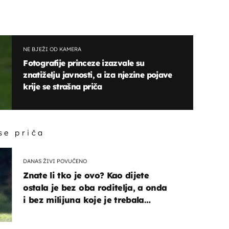
NE BJEŽI OD KAMERA
Fotografije princeze izazvale su
znatiželju javnosti, a iza njezine pojave
krije se strašna priča
 se priča
DANAS ŽIVI POVUČENO
Znate li tko je ovo? Kao dijete
ostala je bez oba roditelja, a onda
i bez milijuna koje je trebala
naslijediti