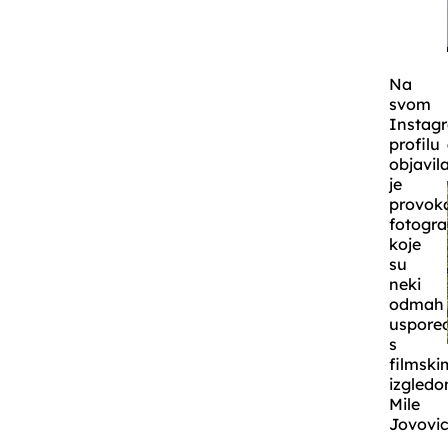
Na
svom
Instag
profilu
objavil
je
provok
fotogra
koje
su
neki
odmah
uspored
s
filmski
izgled
Mile
Jovovic