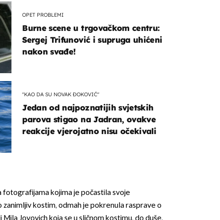
OPET PROBLEMI
Burne scene u trgovačkom centru:
Sergej Trifunović i supruga uhićeni
nakon svađe!
"KAO DA SU NOVAK ĐOKOVIĆ"
Jedan od najpoznatijih svjetskih
parova stigao na Jadran, ovakve
reakcije vjerojatno nisu očekivali
a fotografijama kojima je počastila svoje
 zanimljiv kostim, odmah je pokrenula rasprave o
li Mila Jovovich koja se u sličnom kostimu, do duše,