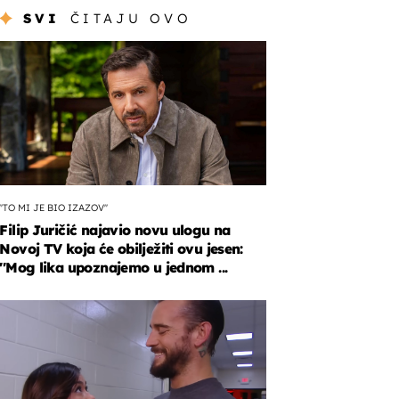
SVI
ČITAJU OVO
''TO MI JE BIO IZAZOV''
Filip Juričić najavio novu ulogu na
Novoj TV koja će obilježiti ovu jesen:
''Mog lika upoznajemo u jednom ...