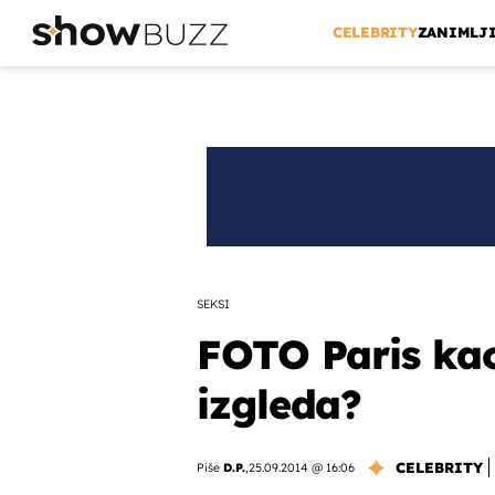
CELEBRITY
ZANIMLJ
SEKSI
FOTO Paris kao
izgleda?
CELEBRITY
Piše
D.P.
,
25.09.2014 @ 16:06