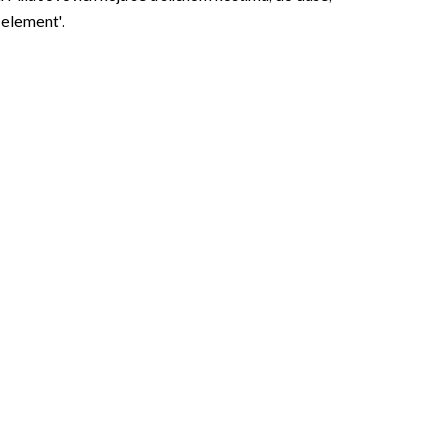
i element'.
OMOGUĆI OBAVIJESTI