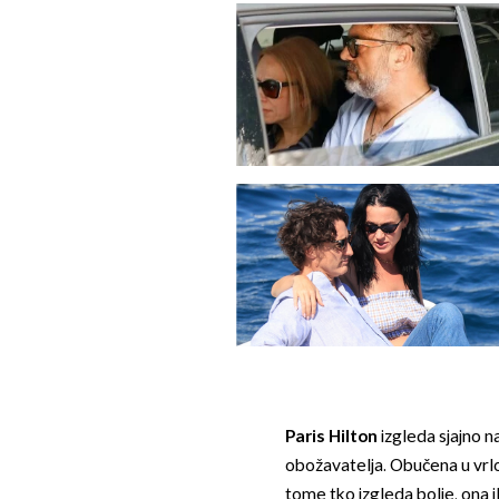
Paris Hilton
izgleda sjajno n
obožavatelja. Obučena u vrlo
tome tko izgleda bolje, ona i