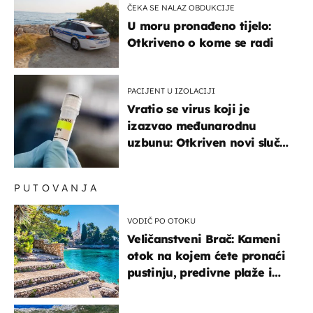
ČEKA SE NALAZ OBDUKCIJE
U moru pronađeno tijelo:
Otkriveno o kome se radi
PACIJENT U IZOLACIJI
Vratio se virus koji je
izazvao međunarodnu
uzbunu: Otkriven novi slučaj
u Europi
PUTOVANJA
VODIČ PO OTOKU
Veličanstveni Brač: Kameni
otok na kojem ćete pronaći
pustinju, predivne plaže i
uzbudljivu hranu