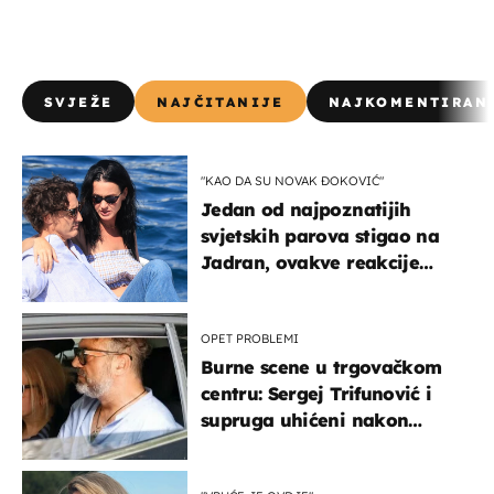
SVJEŽE
NAJČITANIJE
NAJKOMENTIRAN
"KAO DA SU NOVAK ĐOKOVIĆ"
Jedan od najpoznatijih
svjetskih parova stigao na
Jadran, ovakve reakcije
vjerojatno nisu očekivali
OPET PROBLEMI
Burne scene u trgovačkom
centru: Sergej Trifunović i
supruga uhićeni nakon
svađe!