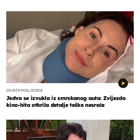
OSJEĆA POSLJEDICE
Jedva se izvukla iz smrskanog auta: Zvijezda
kino-hita otkrila detalje teške nesreće