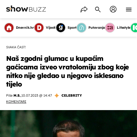
Dnevnik.hr
Vijesti
Sport
Putovanja
Lifestyle
SVAKA ČAST!
Naš zgodni glumac u kupaćim
gaćicama izveo vratolomiju zbog koje
nitko nije gledao u njegovo isklesano
tijelo
Piše
M.S.
,
10.07.2023 @ 14:47
CELEBRITY
KOMENTARI
OMOGUĆI OBAVIJESTI