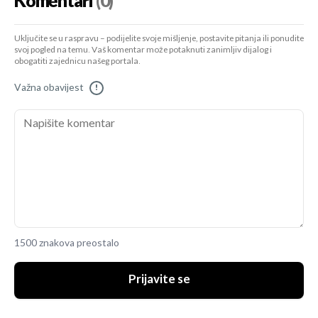
Komentari
(0)
Uključite se u raspravu – podijelite svoje mišljenje, postavite pitanja ili ponudite
svoj pogled na temu. Vaš komentar može potaknuti zanimljiv dijalog i
obogatiti zajednicu našeg portala.
Važna obavijest
!
1500 znakova preostalo
Prijavite se