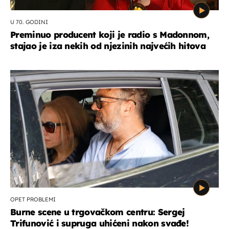
U 70. GODINI
Preminuo producent koji je radio s Madonnom,
stajao je iza nekih od njezinih najvećih hitova
OPET PROBLEMI
Burne scene u trgovačkom centru: Sergej
Trifunović i supruga uhićeni nakon svađe!