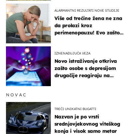
ALARMANTNI REZULTATI NOVE STUDIJE
Više od trećine žena ne zna
da prolazi kroz
perimenopauzu! Evo zašto
su simptomi toliko
zbunjujući
IZNENAĐUJUĆA VEZA
Novo istraživanje otkriva
zašto osobe s depresijom
drugačije reagiraju na
lajkove
NOVAC
TREĆI UNIKATNI BUGATTI
Nazvan je po vrsti
srednjovjekovnog viteškog
konja i visok samo metar