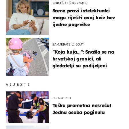
POKAŽITE ŠTO ZNATE!
Samo pravi intelektualci
mogu riješiti ovaj kviz bez
ijedne pogreške
ZAMJERATE LI JOJ?
"Koja kuja…": Snašla se na
hrvatskoj granici, ali
gledatelji su podijeljeni
VIJESTI
U ZAGORJU
Teška prometna nesreća!
Jedna osoba poginula