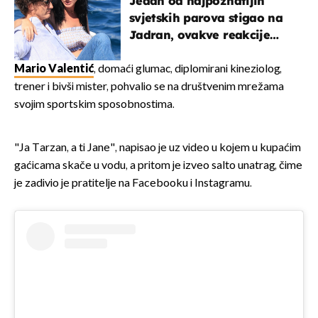
Jedan od najpoznatijih
svjetskih parova stigao na
Jadran, ovakve reakcije
vjerojatno nisu očekivali
Mario Valentić
, domaći glumac, diplomirani kineziolog,
trener i bivši mister, pohvalio se na društvenim mrežama
svojim sportskim sposobnostima.
"Ja Tarzan, a ti Jane", napisao je uz video u kojem u kupaćim
gaćicama skače u vodu, a pritom je izveo salto unatrag, čime
je zadivio je pratitelje na Facebooku i Instagramu.