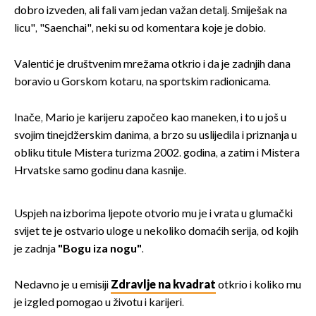
dobro izveden, ali fali vam jedan važan detalj. Smiješak na
licu", "Saenchai", neki su od komentara koje je dobio.
Valentić je društvenim mrežama otkrio i da je zadnjih dana
boravio u Gorskom kotaru, na sportskim radionicama.
Inače, Mario je karijeru započeo kao maneken, i to u još u
svojim tinejdžerskim danima, a brzo su uslijedila i priznanja u
obliku titule Mistera turizma 2002. godina, a zatim i Mistera
Hrvatske samo godinu dana kasnije.
Uspjeh na izborima ljepote otvorio mu je i vrata u glumački
svijet te je ostvario uloge u nekoliko domaćih serija, od kojih
je zadnja
"Bogu iza nogu"
.
Nedavno je u emisiji
Zdravlje na kvadrat
otkrio i koliko mu
je izgled pomogao u životu i karijeri.