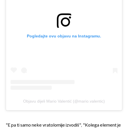
Pogledajte ovu objavu na Instagramu.
Objavu dijeli Mario Valentić (@mario.valentic)
"E pa ti samo neke vratolomije izvodiš", "Kolega element je