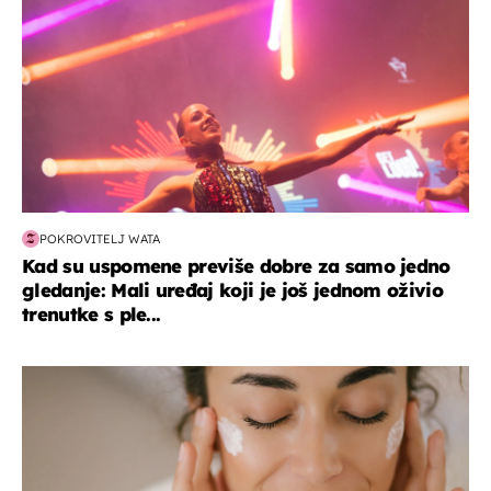
POKROVITELJ WATA
Kad su uspomene previše dobre za samo jedno
gledanje: Mali uređaj koji je još jednom oživio
trenutke s ple...
moda & ljepota