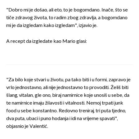
"Dobro mi je došao, ali eto, to je bogomdano. Inače, što se
tiče zdravog života, to radim zbog zdravlja, a bogomdano
mi je da izgledam kako izgledam", izjavio je.
A recept da izgledate kao Mario glasi:
"Za bilo koje stvari u životu, pa tako biti i u formi, zapravo je
vrlo jednostavno, ali nije jednostavno to provoditi. Želiš biti
šlang, vitalan, gle ono, biraj namirnice koje unosiš u sebe, da
te namirnice imaju žilavosti i vitalnosti. Nemoj trpati junk
food u sebe konstantno. Redovno treniraj, tri puta tjedno,
dva puta, ubaci i puno hodanja i idi na vrijeme spavati",
objasnio je Valentić.