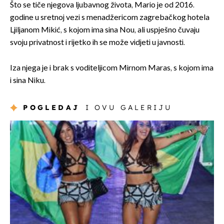
Što se tiče njegova ljubavnog života, Mario je od 2016.
godine u sretnoj vezi s menadžericom zagrebačkog hotela
Ljiljanom Mikić, s kojom ima sina Nou, ali uspješno čuvaju
svoju privatnost i rijetko ih se može vidjeti u javnosti.
Iza njega je i brak s voditeljicom Mirnom Maras, s kojom ima
i sina Niku.
POGLEDAJ
I OVU GALERIJU