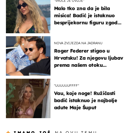
"VRUĆE JE OVDJE"
Malo tko zna da je bila
misica! Badić je istaknuo
besprijekornu figuru zgodne
voditeljice
NOVA ZVIJEZDA NA JADRANU
Roger Federer stigao u
Hrvatsku! Za njegovu ljubav
prema našem otoku
zaslužan je jedan poznati
Hrvat
"UUUUUUFFFF"
Vau, koje noge! Ružičasti
badić istaknuo je najbolje
adute Maje Šuput
IMAMO JOŠ
NA OVU TEMU