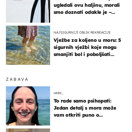
ugledali ovu haljinu, morali
smo doznati odakle je –
košta samo 18 eura
NAJSIGURNIJI OBLIK REKREACIJE
Vježbe za koljeno u moru: 5
sigurnih vježbi koje mogu
smanjiti bol i poboljšati
pokretljivost
ZABAVA
HMM…
To rade samo psihopati:
Jedan detalj s mora može
vam otkriti puno o
prijateljima