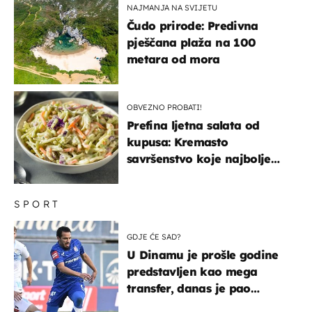
NAJMANJA NA SVIJETU
Čudo prirode: Predivna
pješčana plaža na 100
metara od mora
OBVEZNO PROBATI!
Prefina ljetna salata od
kupusa: Kremasto
savršenstvo koje najbolje
paše uz pečeno meso
SPORT
GDJE ĆE SAD?
U Dinamu je prošle godine
predstavljen kao mega
transfer, danas je pao
najniže u karijeri