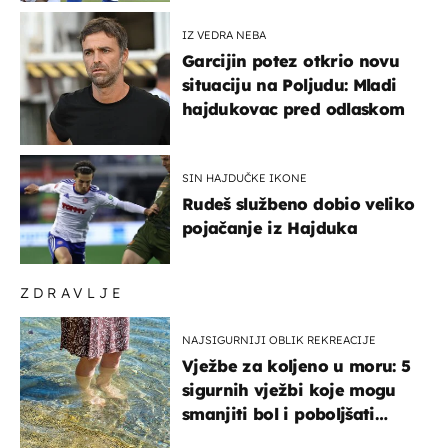
IZ VEDRA NEBA
Garcijin potez otkrio novu
situaciju na Poljudu: Mladi
hajdukovac pred odlaskom
SIN HAJDUČKE IKONE
Rudeš službeno dobio veliko
pojačanje iz Hajduka
ZDRAVLJE
NAJSIGURNIJI OBLIK REKREACIJE
Vježbe za koljeno u moru: 5
sigurnih vježbi koje mogu
smanjiti bol i poboljšati
pokretljivost