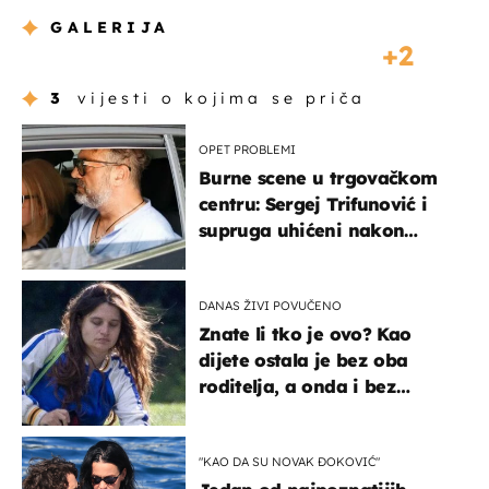
GALERIJA
2
3
vijesti o kojima se priča
OPET PROBLEMI
Burne scene u trgovačkom
centru: Sergej Trifunović i
supruga uhićeni nakon
svađe!
DANAS ŽIVI POVUČENO
Znate li tko je ovo? Kao
dijete ostala je bez oba
roditelja, a onda i bez
milijuna koje je trebala
naslijediti
"KAO DA SU NOVAK ĐOKOVIĆ"